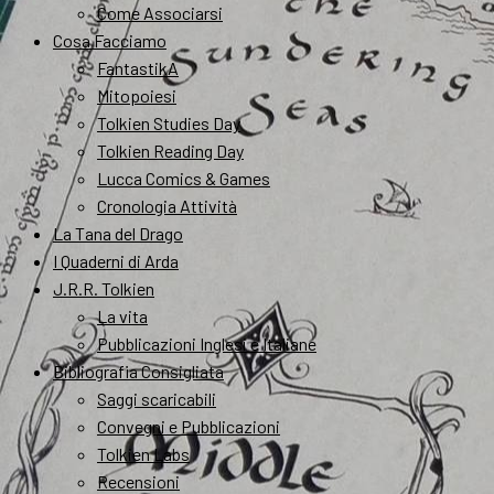
Come Associarsi
Cosa Facciamo
FantastikA
Mitopoiesi
Tolkien Studies Day
Tolkien Reading Day
Lucca Comics & Games
Cronologia Attività
La Tana del Drago
I Quaderni di Arda
J.R.R. Tolkien
La vita
Pubblicazioni Inglesi e Italiane
Bibliografia Consigliata
Saggi scaricabili
Convegni e Pubblicazioni
Tolkien Labs
Recensioni