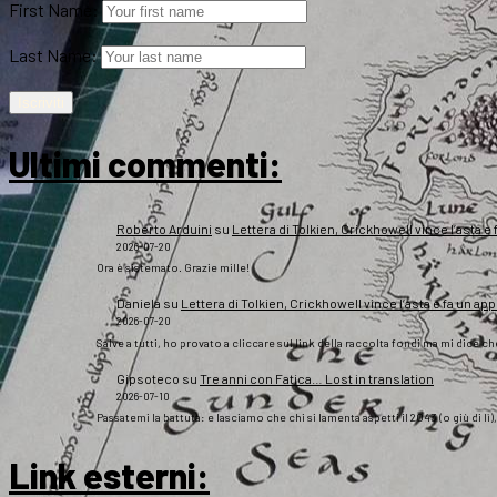
First Name:
Last Name:
Ultimi commenti:
Roberto Arduini
su
Lettera di Tolkien, Crickhowell vince l’asta e 
2026-07-20
Ora è sistemato. Grazie mille!
Daniela
su
Lettera di Tolkien, Crickhowell vince l’asta e fa un app
2026-07-20
Salve a tutti, ho provato a cliccare sul link della raccolta fondi ma mi dice c
Gipsoteco
su
Tre anni con Fatica… Lost in translation
2026-07-10
Passatemi la battuta: e lasciamo che chi si lamenta aspetti il 2043 (o giù di lì
Link esterni
: