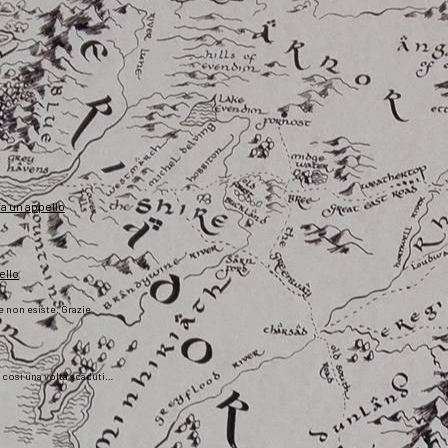
fa un appello
ello
he non esiste. Grazie
), così una volta scaduti…