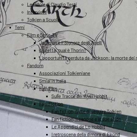
Le Pillole di Claudio Testi
Interviste
Tolkien a Scuola
Temi
Film e Serie-TV
Jackson e il Signore degli Anelli
Aspetta, qual è Thorin?
L’opportunità perduta da Jackson: la morte dei 
Fandom
Associazioni Tolkieniane
Smial in Italia
Fan-Film
Sulle Tracce dei Kiwi Hobbit
Fan-Fiction
Fan fiction, l’arte di seguire Tolkien
Fan fiction, il canone e le sue sfide
Le Appendici de Lo Hobbit
I retroscena della dimora di Elrond