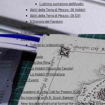
L’ultimo portatore dell’Anello
Abiti della Terra di Mezzo: Gli Hobbit
Abiti della Terra di Mezzo: Gli Elfi
Il Signore del Fandom
Tolkien a Fumetti
Tolkien Calendars
Videogames
Tolkien e i videogiochi
Librigame
Gioco di Ruolo
The One Ring
Lo Hobbit (Gioco da Tavola)
Lo Hobbit in miniatura
Calendario Eventi
ENG
I Quaderni di Arda: Call for Papers 2026
An interview with R. Scott Bakker
New Issue and editorial format for «I Quaderni di Arda