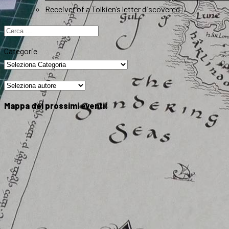
Receiver of a Tolkien’s letter discovered
Ricerca
per:
Categorie
Mappa dei prossimi eventi: