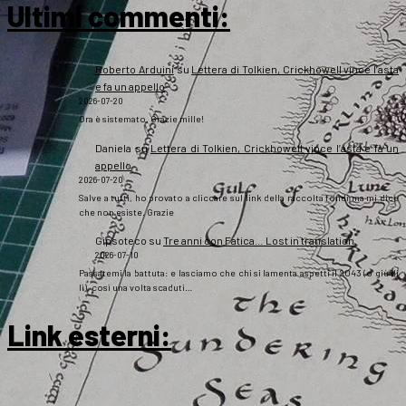
Ultimi commenti:
Roberto Arduini
su
Lettera di Tolkien, Crickhowell vince l’asta
e fa un appello
2026-07-20
Ora è sistemato. Grazie mille!
Daniela
su
Lettera di Tolkien, Crickhowell vince l’asta e fa un
appello
2026-07-20
Salve a tutti, ho provato a cliccare sul link della raccolta fondi ma mi dice
che non esiste. Grazie
Gipsoteco
su
Tre anni con Fatica… Lost in translation
2026-07-10
Passatemi la battuta: e lasciamo che chi si lamenta aspetti il 2043 (o giù di
lì), così una volta scaduti…
Link esterni
: