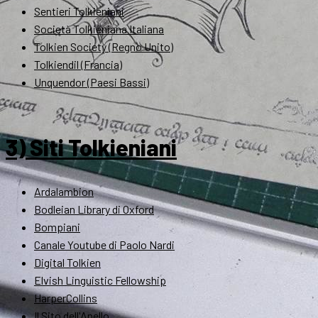
Sentieri Tolkieniani
Società Tolkieniana Italiana
Tolkien Society (Regno Unito)
Tolkiendil (Francia)
Unquendor (Paesi Bassi)
3) Siti Tolkieniani
Ardalambion
Bodleian Library di Oxford
Bompiani
Canale Youtube di Paolo Nardi
Digital Tolkien
Elvish Linguistic Fellowship
HarperCollins
Il Sito dell'Anello