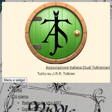
Vai
al
contenuto
Associazione Italiana Studi Tolkieniani
Tutto su J.R.R. Tolkien
Menu e widget
Home
Chi siamo
Redazione del sito AIST
Contatti e Social