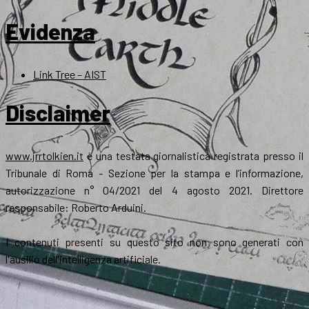
Evidenza
Link Tree – AIST
Disclaimer
www.jrrtolkien.it
è una testata giornalistica registrata presso il
Tribunale di Roma - Sezione per la stampa e l’informazione,
autorizzazione n° 04/2021 del 4 agosto 2021. Direttore
responsabile: Roberto Arduini.
I contenuti presenti su questo sito non sono generati con
l'ausilio dell'intelligenza artificiale.