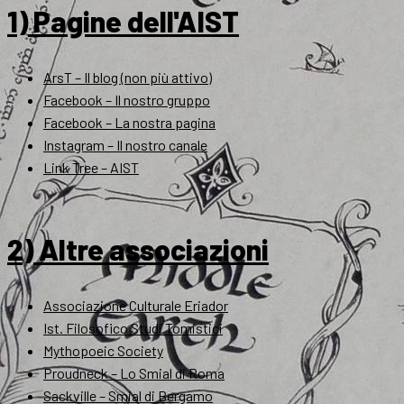
1) Pagine dell'AIST
ArsT – Il blog (non più attivo)
Facebook – Il nostro gruppo
Facebook – La nostra pagina
Instagram – Il nostro canale
Link Tree – AIST
2) Altre associazioni
Associazione Culturale Eriador
Ist. Filosofico Studi Tomistici
Mythopoeic Society
Proudneck – Lo Smial di Roma
Sackville – Smial di Bergamo