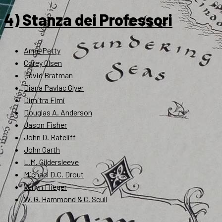
4) Stanza dei Professori
Anne Petty
Corey Olsen
David Bratman
Diana Pavlac Glyer
Dimitra Fimi
Douglas A. Anderson
Jason Fisher
John D. Rateliff
John Garth
L.M. Gildersleeve
Michael D.C. Drout
Verlyn Flieger
W. G. Hammond & C. Scull