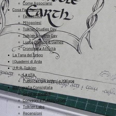
Come Associarsi
Cosa Facciamo
FantastikA
Mitopoiesi
Tolkien Studies Day
Tolkien Reading Day
Lucca Comics & Games
Cronologia Attività
La Tana del Drago
I Quaderni di Arda
J.R.R. Tolkien
La vita
Pubblicazioni Inglesi e Italiane
Bibliografia Consigliata
Saggi scaricabili
Convegni e Pubblicazioni
Tolkien Labs
Recensioni