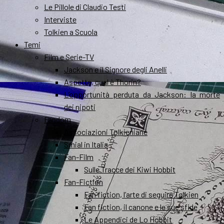
Le Pillole di Claudio Testi
Interviste
Tolkien a Scuola
Temi
Film e Serie-TV
Jackson e il Signore degli Anelli
Aspetta, qual è Thorin?
L’opportunità perduta da Jackson: la morte
dei nipoti
Fandom
Associazioni Tolkieniane
Smial in Italia
Fan-Film
Sulle Tracce dei Kiwi Hobbit
Fan-Fiction
Fan fiction, l’arte di seguire Tolkien
Fan fiction, il canone e le sue sfide
Le Appendici de Lo Hobbit