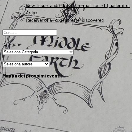
New Issue and editorial format for «I Quaderni di
Arda»
Receiver of a Tolkien’s letter discovered
Ricerca
per:
Categorie
Mappa dei prossimi eventi: