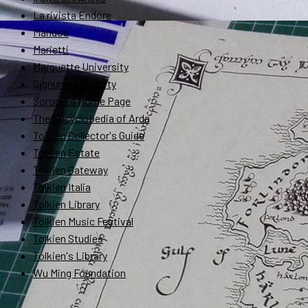
La rivista Endóre
Mandos
Marietti
Marquette University
Signum University
Soronel's Home Page
The Encyclopedia of Arda
Tolkien Collector's Guide
Tolkien Estate
Tolkien Gateway
Tolkien Italia
Tolkien Library
Tolkien Music Festival
Tolkien Studies
Tolkien's Library
Wu Ming Foundation