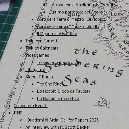
I retroscena della dimora di Elrond
L’ultimo portatore dell’Anello
Abiti della Terra di Mezzo: Gli Hobbit
Abiti della Terra di Mezzo: Gli Elfi
Il Signore del Fandom
Tolkien a Fumetti
Tolkien Calendars
Videogames
Tolkien e i videogiochi
Librigame
Gioco di Ruolo
The One Ring
Lo Hobbit (Gioco da Tavola)
Lo Hobbit in miniatura
Calendario Eventi
ENG
I Quaderni di Arda: Call for Papers 2026
An interview with R. Scott Bakker