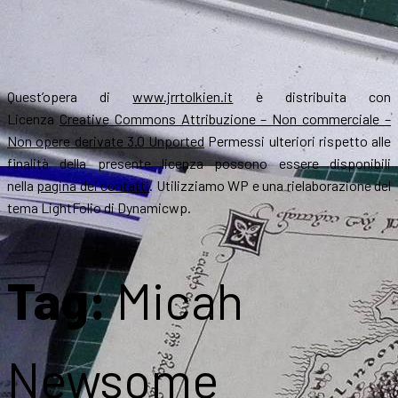
Quest’opera di
www.jrrtolkien.it
è distribuita con
Licenza
Creative Commons Attribuzione – Non commerciale –
Non opere derivate 3.0 Unported
Permessi ulteriori rispetto alle
finalità della presente licenza possono essere disponibili
nella
pagina dei contatti
. Utilizziamo WP e una rielaborazione del
tema LightFolio di Dynamicwp.
Tag:
Micah
Newsome