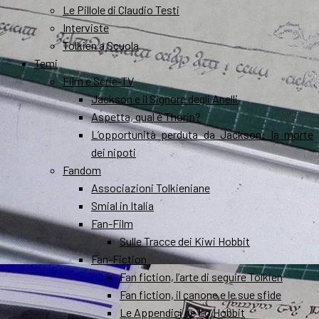
Le Pillole di Claudio Testi
Interviste
Tolkien a Scuola
Temi
Film e Serie-TV
Jackson e il Signore degli Anelli
Aspetta, qual è Thorin?
L’opportunità perduta da Jackson: la morte
dei nipoti
Fandom
Associazioni Tolkieniane
Smial in Italia
Fan-Film
Sulle Tracce dei Kiwi Hobbit
Fan-Fiction
Fan fiction, l’arte di seguire Tolkien
Fan fiction, il canone e le sue sfide
Le Appendici de Lo Hobbit