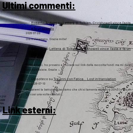
Ultimi commenti:
Roberto Arduini
su
Lettera di Tolkien, Crickhowell vince l’asta
e fa un appello
2026-07-20
Ora è sistemato. Grazie mille!
Daniela
su
Lettera di Tolkien, Crickhowell vince l’asta e fa un
appello
2026-07-20
Salve a tutti, ho provato a cliccare sul link della raccolta fondi ma mi dice
che non esiste. Grazie
Gipsoteco
su
Tre anni con Fatica… Lost in translation
2026-07-10
Passatemi la battuta: e lasciamo che chi si lamenta aspetti il 2043 (o giù di
lì), così una volta scaduti…
Link esterni
: