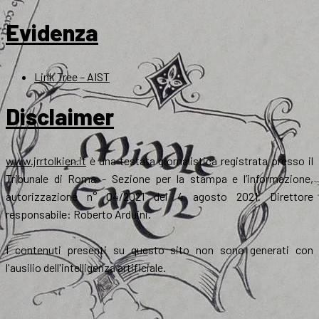
Evidenza
Link Tree – AIST
Disclaimer
www.jrrtolkien.it
è una testata giornalistica registrata presso il
Tribunale di Roma - Sezione per la stampa e l’informazione,
autorizzazione n° 04/2021 del 4 agosto 2021. Direttore
responsabile: Roberto Arduini.
I contenuti presenti su questo sito non sono generati con
l'ausilio dell'intelligenza artificiale.