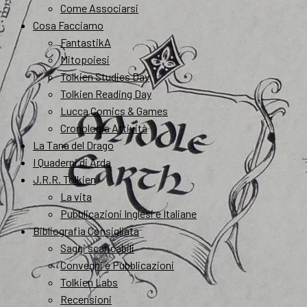
Come Associarsi
Cosa Facciamo
FantastikA
Mitopoiesi
Tolkien Studies Day
Tolkien Reading Day
Lucca Comics & Games
Cronologia Attività
La Tana del Drago
I Quaderni di Arda
J.R.R. Tolkien
La vita
Pubblicazioni Inglesi e Italiane
Bibliografia Consigliata
Saggi scaricabili
Convegni e Pubblicazioni
Tolkien Labs
Recensioni