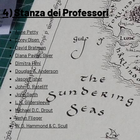
4) Stanza dei Professori
Anne Petty
Corey Olsen
David Bratman
Diana Pavlac Glyer
Dimitra Fimi
Douglas A. Anderson
Jason Fisher
John D. Rateliff
John Garth
L.M. Gildersleeve
Michael D.C. Drout
Verlyn Flieger
W. G. Hammond & C. Scull