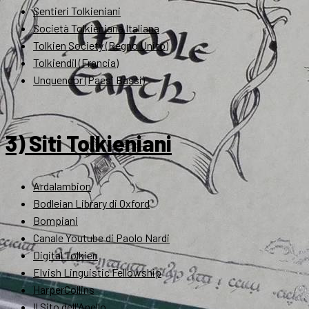
Sentieri Tolkieniani
Società Tolkieniana Italiana
Tolkien Society (Regno Unito)
Tolkiendil (Francia)
Unquendor (Paesi Bassi)
3) Siti Tolkieniani
Ardalambion
Bodleian Library di Oxford
Bompiani
Canale Youtube di Paolo Nardi
Digital Tolkien
Elvish Linguistic Fellowship
HarperCollins
Il Sito dell'Anello