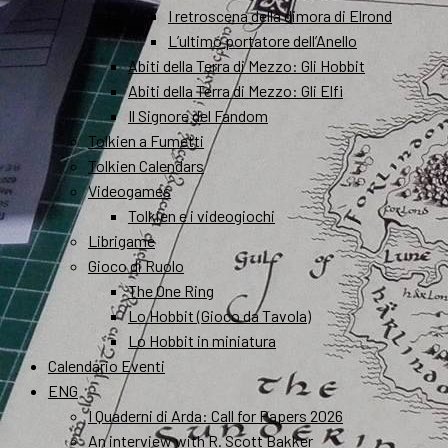
I retroscena della dimora di Elrond
L’ultimo portatore dell’Anello
Abiti della Terra di Mezzo: Gli Hobbit
Abiti della Terra di Mezzo: Gli Elfi
Il Signore del Fandom
Tolkien a Fumetti
Tolkien Calendars
Videogames
Tolkien e i videogiochi
Librigame
Gioco di Ruolo
The One Ring
Lo Hobbit (Gioco da Tavola)
Lo Hobbit in miniatura
Calendario Eventi
ENG
I Quaderni di Arda: Call for Papers 2026
An interview with R. Scott Bakker