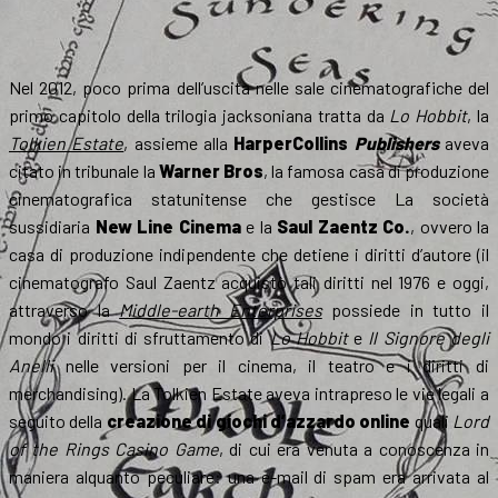
Nel 2012, poco prima dell’uscita nelle sale cinematografiche del
primo capitolo della trilogia jacksoniana tratta da
Lo Hobbit
, la
Tolkien Estate
, assieme alla
HarperCollins
Publishers
aveva
citato in tribunale la
Warner Bros
, la famosa casa di produzione
cinematografica statunitense che gestisce La società
sussidiaria
New Line Cinema
e la
Saul Zaentz Co.
, ovvero la
casa di produzione indipendente che detiene i diritti d’autore (il
cinematografo Saul Zaentz acquistò tali diritti nel 1976 e oggi,
attraverso la
Middle-earth Enterprises
possiede in tutto il
mondo i diritti di sfruttamento di
Lo Hobbit
e
Il Signore degli
Anelli
nelle versioni per il cinema, il teatro e i diritti di
merchandising). La Tolkien Estate aveva intrapreso le vie legali a
seguito della
creazione di giochi d’azzardo online
quali
Lord
of the Rings Casino Game
, di cui era venuta a conoscenza in
maniera alquanto peculiare: una e-mail di spam era arrivata al