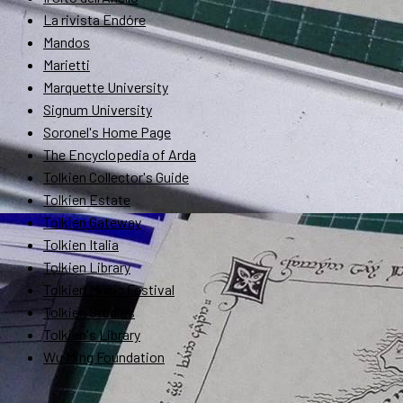
La rivista Endóre
Mandos
Marietti
Marquette University
Signum University
Soronel's Home Page
The Encyclopedia of Arda
Tolkien Collector's Guide
Tolkien Estate
Tolkien Gateway
Tolkien Italia
Tolkien Library
Tolkien Music Festival
Tolkien Studies
Tolkien's Library
Wu Ming Foundation