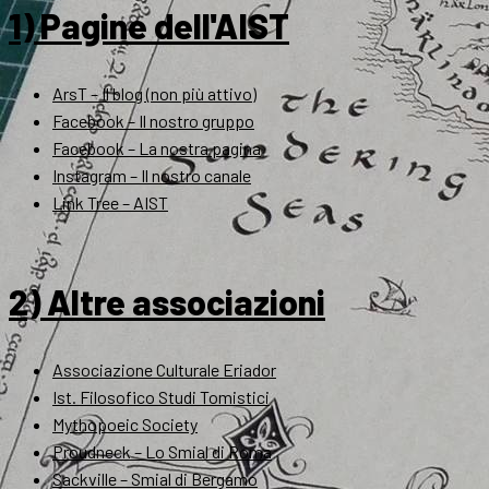
1) Pagine dell'AIST
ArsT – Il blog (non più attivo)
Facebook – Il nostro gruppo
Facebook – La nostra pagina
Instagram – Il nostro canale
Link Tree – AIST
2) Altre associazioni
Associazione Culturale Eriador
Ist. Filosofico Studi Tomistici
Mythopoeic Society
Proudneck – Lo Smial di Roma
Sackville – Smial di Bergamo