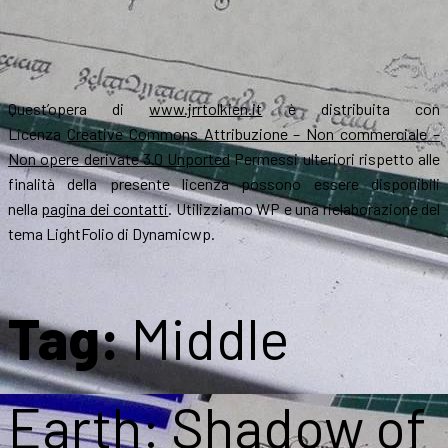
Quest’opera di
www.jrrtolkien.it
è distribuita con
Licenza
Creative Commons Attribuzione – Non commerciale –
Non opere derivate 3.0 Unported
Permessi ulteriori rispetto alle
finalità della presente licenza possono essere disponibili
nella
pagina dei contatti
. Utilizziamo WP e una rielaborazione del
tema LightFolio di Dynamicwp.
Tag:
Middle
Earth: Shadow of