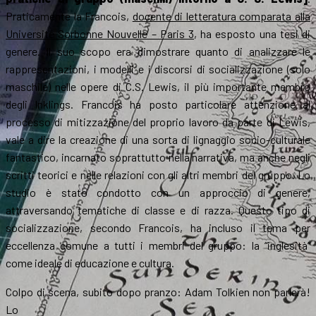
Praticamente la Francois,
docente di letteratura comparata alla
Université Sorbonne Nouvelle – Paris 3
, ha esposto una tesi di
genere. Il suo scopo era dimostrare quanto di analizzare le
rappresentazioni, i modelli e i discorsi di socializzazione (solo
maschile) nelle opere di C.S. Lewis, il più importante
membro
degli Inklings. Francois ha posto particolare attenzione al
processo di mitizzazione del proprio lavoro da parte di Lewis,
vale a dire la creazione di una sorta di lignaggio socio-culturale
fantastico, incarnato soprattutto nella narrativa, ma anche negli
scritti teorici e nelle relazioni con gli altri membri del gruppo. Lo
studio è stato condotto con un approccio di genere,
attraversando tematiche di classe e di razza. Questo tipo di
socializzazione, secondo Francois, ha incluso il tema per
eccellenza comune a tutti i membri del gruppo: la “inglesità”
come ideale di educazione e cultura.
Colpo di scena, subito dopo pranzo: Adam Tolkien non parlerà!
Lo