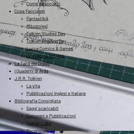
Come Associarsi
Cosa Facciamo
FantastikA
Mitopoiesi
Tolkien Studies Day
Tolkien Reading Day
Lucca Comics & Games
Cronologia Attività
La Tana del Drago
I Quaderni di Arda
J.R.R. Tolkien
La vita
Pubblicazioni Inglesi e Italiane
Bibliografia Consigliata
Saggi scaricabili
Convegni e Pubblicazioni
Tolkien Labs
Recensioni