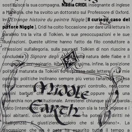
sostituisce la sua compagna,
Nadia CRIDI
, insegnante di inglese
a Marsiglia, che ha svolto un dottorato sul Professore di Oxford.
In
L’Etrange histoire du peintre Niggle
[
Il curioso caso del
pittore Niggle
], Cridi ha colto l’occasione per dare una lettura in
parallelo tra la vita di Tolkien, le sue preoccupazioni e le sue
illustrazioni. Queste ultime hanno fatto da filo conduttore a
riflessioni sull’allegoria, sulla paura di Tolkien di non riuscire a
concludere
Il Signore degli Anelli
, sulla natura delle fiabe e il
concetto di immaginario. Interessantissima, infine, la posizione
politica maturata da Tolkien ed espressa nelle lettere: «Le mie
opinioni politiche inclinano sempre più verso l’anarchia (intesa
filosoficamente come abolizione di ogni controllo, non come
uomini barbuti che lanciano bombe) – oppure verso una
monarchia non costituzionale. Arresterei chiunque usi la parola
Stato (intendendo qualsiasi cosa che non sia la terra inglese e i
suoi abitanti, cioè qualcosa che non ha poteri né diritti né
intelligenza). E giustizierei coloro che si ostinano!». La
discussione che ne è nata ha esaurito tutto il tempo a