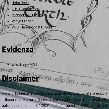
John Garth
L.M. Gildersleeve
Michael D.C. Drout
Verlyn Flieger
W. G. Hammond & C. Scull
Evidenza
Link Tree – AIST
Disclaimer
www.jrrtolkien.it
è una testata giornalistica registrata presso il
Tribunale di Roma - Sezione per la stampa e l’informazione,
autorizzazione n° 04/2021 del 4 agosto 2021. Direttore