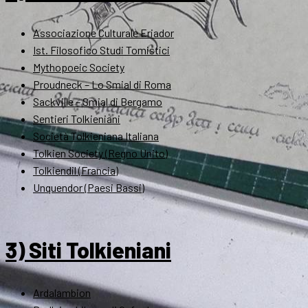
Associazione Culturale Eriador
Ist. Filosofico Studi Tomistici
Mythopoeic Society
Proudneck – Lo Smial di Roma
Sackville – Smial di Bergamo
Sentieri Tolkieniani
Società Tolkieniana Italiana
Tolkien Society (Regno Unito)
Tolkiendil (Francia)
Unquendor (Paesi Bassi)
3) Siti Tolkieniani
Ardalambion