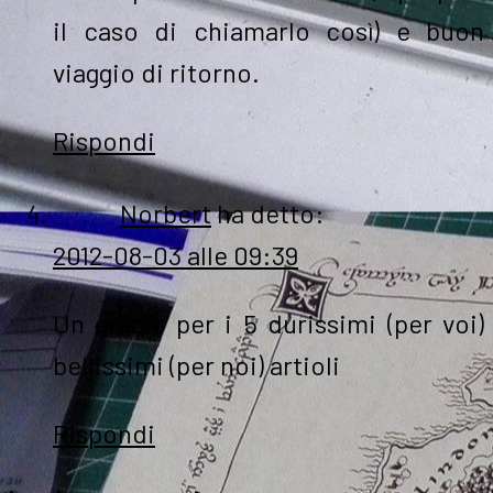
il caso di chiamarlo così) e buon
viaggio di ritorno.
Rispondi
Norbert
ha detto:
2012-08-03 alle 09:39
Un grazie per i 5 durissimi (per voi)
bellissimi (per noi) artioli
Rispondi