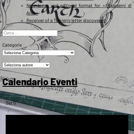
New Issue and editorial format for «I Quaderni di
Arda»
Receiver of a Tolkien’s letter discovered
Ricerca
per:
Categorie
Calendario Eventi
Set
5