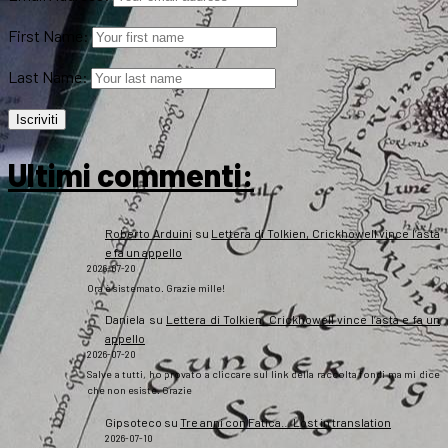
First Name:
Last Name:
Ultimi commenti:
Roberto Arduini
su
Lettera di Tolkien, Crickhowell vince l’asta
e fa un appello
2026-07-20
Ora è sistemato. Grazie mille!
Daniela
su
Lettera di Tolkien, Crickhowell vince l’asta e fa un
appello
2026-07-20
Salve a tutti, ho provato a cliccare sul link della raccolta fondi ma mi dice
che non esiste. Grazie
Gipsoteco
su
Tre anni con Fatica… Lost in translation
2026-07-10