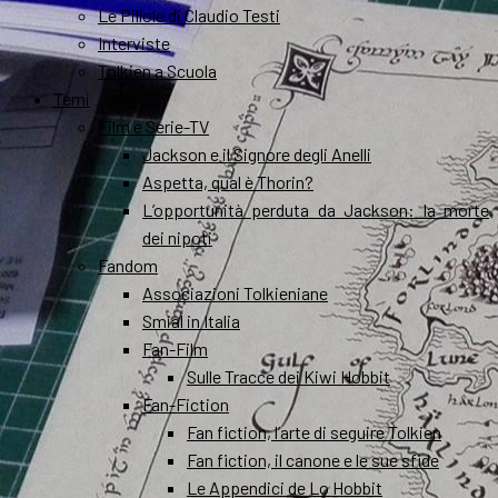
Le Pillole di Claudio Testi
Interviste
Tolkien a Scuola
Temi
Film e Serie-TV
Jackson e il Signore degli Anelli
Aspetta, qual è Thorin?
L’opportunità perduta da Jackson: la morte
dei nipoti
Fandom
Associazioni Tolkieniane
Smial in Italia
Fan-Film
Sulle Tracce dei Kiwi Hobbit
Fan-Fiction
Fan fiction, l’arte di seguire Tolkien
Fan fiction, il canone e le sue sfide
Le Appendici de Lo Hobbit