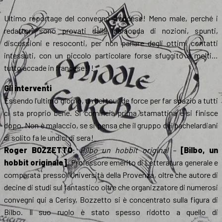
Ultimo reportage del convegno francese! Meno male, perché i
redattori sono provati dalla baraonda di nozioni, spunti,
discussioni e resoconti, per non parlare degli ottimi contatti
intessuti, con un piccolo particolare forse sfuggito a molti…
tutto accade in francese!!!
Gli interventi
Essendo l’ultimo giorno, un bel tour de force per far spazio a tutti
ci sta proprio bene. Si comincia prima stamattina e si finisce
dopo. Non è malaccio, se si pensa che il gruppo dei bachelardiani
di solito fa le undici di sera!
Roger BOZZETTO
:
Bilbo un hobbit original
–
[Bilbo, un
hobbit originale]
. Professore emerito di Letteratura generale e
comparata presso l’Università della Provenza, oltre che autore di
decine di studi sul fantastico oltre che organizzatore di numerosi
convegni qui a Cerisy, Bozzetto si è concentrato sulla figura di
Bilbo. Il suo ruolo è stato spesso ridotto a quello di