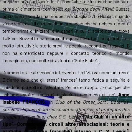
predecessore, nel “periodo di prova” che Tolkien avrebbe passato
prima di cimentarsi con l’epica del
Signore degli Anelli
. Questa
posizione nasce da una prospettiva sbagliata. Lo Hobbit, quando
viene scritto, è il culmine di un processo che ha richiesto molto
tempo prima di iniziare, e in generi in cui di solito non si trova
Tolkien. Bozzetto ha esaminato questi territori inesplorati, ma
molto istruttivi: le storie brevi, le poesie, racconti per ragazzi. E
non ha dimenticato neppure il concetto teorico di mondo
immaginario, con molte citazioni da “Sulle Fiabe”.
Dramma totale al secondo intervento. La tizia va come un treno!
Diciamo solo che gli stessi francesi fanno fatica a seguirla e
chiedono più volte di rallentare. Per noi è troppo… Ecco quel che
abbiamo capito, tanto ci è piaciuto nemmeno un po’.
Anne
Isabelle FRANÇOIS
:
“A Club of the Other Sort”. Coteries,
cercles, cliques et autres sociétés: théories et pratiques des
groupes (masculins) chez C.S. Lewis
[“Un Club di un altro
tipo”. Combriccole, circoli altre associazioni: teorie e
pratiche di gruppo (maschili) intorno a C. S. Lewis]
.