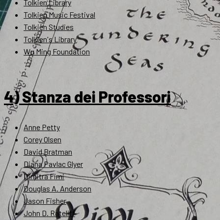
Tolkien Library
Tolkien Music Festival
Tolkien Studies
Tolkien's Library
Wu Ming Foundation
4) Stanza dei Professori
Anne Petty
Corey Olsen
David Bratman
Diana Pavlac Glyer
Dimitra Fimi
Douglas A. Anderson
Jason Fisher
John D. Rateliff