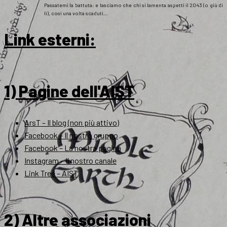
Passatemi la battuta: e lasciamo che chi si lamenta aspetti il 2043 (o giù di
lì), così una volta scaduti…
Link esterni
:
1) Pagine dell'AIST
ArsT – Il blog (non più attivo)
Facebook – Il nostro gruppo
Facebook – La nostra pagina
Instagram – Il nostro canale
Link Tree – AIST
2) Altre associazioni