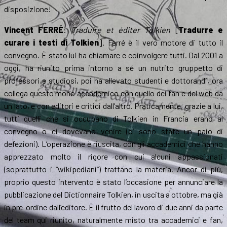
disposizione!
Vincent FERRÉ
:
Traduire et éditer Tolkien
[
Tradurre e
curare i testi di Tolkien
]. Ferré è il vero motore di tutto il
convegno. È stato lui ha chiamare e coinvolgere tutti. Dal 2001 a
oggi, ha riunito prima intorno a sé un nutrito gruppetto di
professori e studiosi, poi ha allevato studenti e dottorandi, ora
collega questo mono accademico con quello dei fan e del web da
un lato, e con editori e critici dall’altro. Praticamente, grazie a lui,
tutti quelli che si occupano di Tolkien in Francia erano al
convegno o ci dovevano venire (ci sono state un paio di
defezioni). L’operazione è riuscita, con gli accademici che hanno
apprezzato molto il rigore con cui alcuni appassionati
(soprattutto i “wikipediani”) trattano la materia. Ancor di più,
proprio questo intervento è stato l’occasione per annunciare la
pubblicazione del Dictionnaire Tolkien, in uscita a ottobre, ma già
in pre-ordine dall’editore. È il frutto del lavoro di due anni da parte
del team qui riunito, naturalmente misto tra accademici e fan,