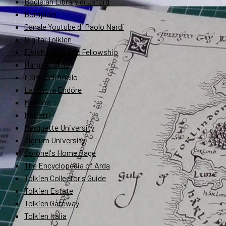
Bodleian Library di Oxford
Bompiani
Canale Youtube di Paolo Nardi
Digital Tolkien
Elvish Linguistic Fellowship
HarperCollins
Il Sito dell'Anello
La rivista Endóre
Mandos
Marietti
Marquette University
Signum University
Soronel's Home Page
The Encyclopedia of Arda
Tolkien Collector's Guide
Tolkien Estate
Tolkien Gateway
Tolkien Italia