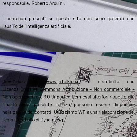
responsabile: Roberto Arduini.
I contenuti presenti su questo sito non sono generati con
l'ausilio dell'intelligenza artificiale.
Quest’opera di
www.jrrtolkien.it
è distribuita con
Licenza
Creative Commons Attribuzione – Non commerciale –
Non opere derivate 3.0 Unported
Permessi ulteriori rispetto alle
finalità della presente licenza possono essere disponibili
nella
pagina dei contatti
. Utilizziamo WP e una rielaborazione del
tema LightFolio di Dynamicwp.