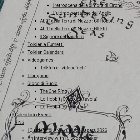
I retroscena della dimora di Elrond
L’ultimo portatore dell’Anello
Abiti della Terra di Mezzo: Gli Hobbit
Abiti della Terra di Mezzo: Gli Elfi
Il Signore del Fandom
Tolkien a Fumetti
Tolkien Calendars
Videogames
Tolkien e i videogiochi
Librigame
Gioco di Ruolo
The One Ring
Lo Hobbit (Gioco da Tavola)
Lo Hobbit in miniatura
Calendario Eventi
ENG
I Quaderni di Arda: Call for Papers 2026
An interview with R. Scott Bakker