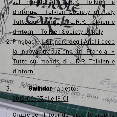
sul mondo di J.R.R. Tolkien e
dintorni - Tolkien Society of Italy
Tutto sul mondo di J.R.R. Tolkien e
dintorni – Tolkien Society of Italy
Pingback:
Il Signore degli Anelli ecco
la nuova traduzione in Francia «
Tutto sul mondo di J.R.R. Tolkien e
dintorni
Gwindor
ha detto:
2012-08-03 alle 19:01
Grazie per il “tour de force” (è proprio