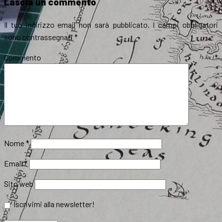
Lascia un commento
Il tuo indirizzo email non sarà pubblicato.
I campi obbligatori
sono contrassegnati
*
Commento
*
Nome
*
Email
*
Sito web
Iscrivimi alla newsletter!