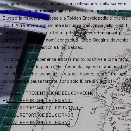
con questi ultimi molto agguerriti e professionali nello scrivere i
vari articoli che compongono le quasi mille pagine del dizionario.
È un po’ la risposta francese alla Tolkien Encyclopedia di Michael
Drout. Altra novità annunciata è la nuova traduzione dello Hobbit,
che uscirà anch’essa a ottobre, e ha scatenato i mugugni per il
cambio dei molti dei nomi conosciuti. Bilbo Baggins dovrebbe
diventare da Bilbo Saccon a Bilbo Bessac…
In conclusione, l’esperienza è stata molto positiva e ci ha fatto
scoprire un mondo pieno di bei tesori da leggere e studiare. Ora,
non ci resta che prendere la via del ritorno, tanto, tra treni,
coincidenze e pause forzate, sono solo 10 ore di viaggio!!!
–
VAI ALLA PRESENTAZIONE DEL CONVEGNO
–
VAI AL REPORTAGE DEL GIORNO 1
–
VAI AL REPORTAGE DEL GIORNO 2
–
VAI AL REPORTAGE DEL GIORNO 3
–
VAI AL REPORTAGE DEL GIORNO
4