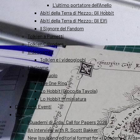
L’ultimo portatore dell’Anello
Abiti della Terra di Mezzo: Gli Hobbit
Abiti della Terra di Mezzo: Gli Elfi
Il Signore del Fandom
Tolkien a Fumetti
Tolkien Calendars
Videogames
Tolkien e i videogiochi
Librigame
Gioco di Ruolo
The One Ring
Lo Hobbit (Gioco da Tavola)
Lo Hobbit in miniatura
Calendario Eventi
ENG
I Quaderni di Arda: Call for Papers 2026
An interview with R. Scott Bakker
New Issue and editorial format for «I Quaderni di Arda