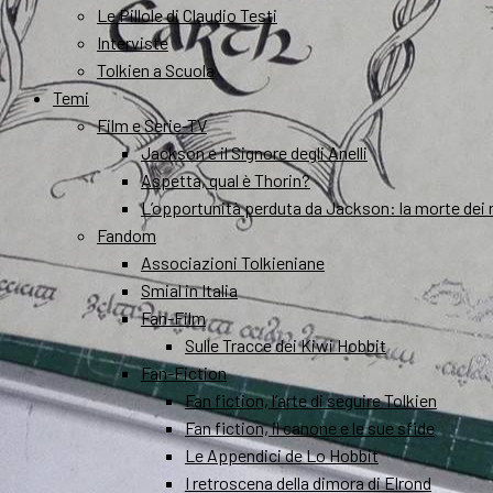
Le Pillole di Claudio Testi
Interviste
Tolkien a Scuola
Temi
Film e Serie-TV
Jackson e il Signore degli Anelli
Aspetta, qual è Thorin?
L’opportunità perduta da Jackson: la morte dei 
Fandom
Associazioni Tolkieniane
Smial in Italia
Fan-Film
Sulle Tracce dei Kiwi Hobbit
Fan-Fiction
Fan fiction, l’arte di seguire Tolkien
Fan fiction, il canone e le sue sfide
Le Appendici de Lo Hobbit
I retroscena della dimora di Elrond