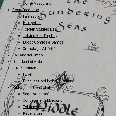
Come Associarsi
Cosa Facciamo
FantastikA
Mitopoiesi
Tolkien Studies Day
Tolkien Reading Day
Lucca Comics & Games
Cronologia Attività
La Tana del Drago
I Quaderni di Arda
J.R.R. Tolkien
La vita
Pubblicazioni Inglesi e Italiane
Bibliografia Consigliata
Saggi scaricabili
Convegni e Pubblicazioni
Tolkien Labs
Recensioni