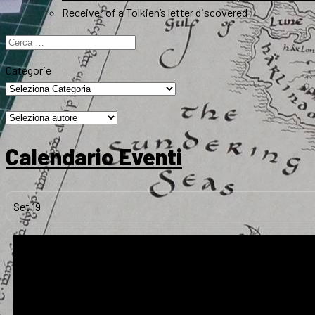
Receiver of a Tolkien’s letter discovered
Ricerca
per:
Categorie
Calendario Eventi
Set
19