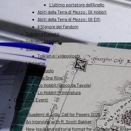
L’ultimo portatore dell’Anello
Abiti della Terra di Mezzo: Gli Hobbit
Abiti della Terra di Mezzo: Gli Elfi
Il Signore del Fandom
Tolkien a Fumetti
Tolkien Calendars
Videogames
Tolkien e i videogiochi
Librigame
Gioco di Ruolo
The One Ring
Lo Hobbit (Gioco da Tavola)
Lo Hobbit in miniatura
Calendario Eventi
ENG
I Quaderni di Arda: Call for Papers 2026
An interview with R. Scott Bakker
New Issue and editorial format for «I Quaderni di Arda