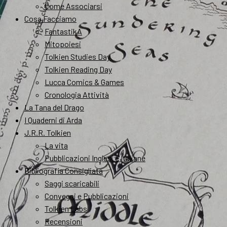
Come Associarsi
Cosa Facciamo
FantastikA
Mitopoiesi
Tolkien Studies Day
Tolkien Reading Day
Lucca Comics & Games
Cronologia Attività
La Tana del Drago
I Quaderni di Arda
J.R.R. Tolkien
La vita
Pubblicazioni Inglesi e Italiane
Bibliografia Consigliata
Saggi scaricabili
Convegni e Pubblicazioni
Tolkien Labs
Recensioni