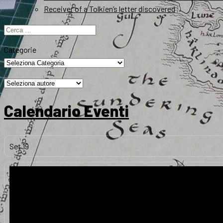
Receiver of a Tolkien’s letter discovered
Ricerca
per:
Categorie
Calendario Eventi
Set
19