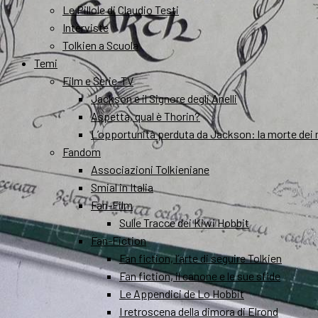
Le Pillole di Claudio Testi
Interviste
Tolkien a Scuola
Temi
Film e Serie-TV
Jackson e il Signore degli Anelli
Aspetta, qual è Thorin?
L’opportunità perduta da Jackson: la morte dei 
Fandom
Associazioni Tolkieniane
Smial in Italia
Fan-Film
Sulle Tracce dei Kiwi Hobbit
Fan-Fiction
Fan fiction, l’arte di seguire Tolkien
Fan fiction, il canone e le sue sfide
Le Appendici de Lo Hobbit
I retroscena della dimora di Elrond