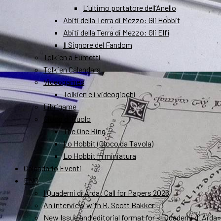
L’ultimo portatore dell’Anello
Abiti della Terra di Mezzo: Gli Hobbit
Abiti della Terra di Mezzo: Gli Elfi
Il Signore del Fandom
Tolkien a Fumetti
Tolkien Calendars
Videogames
Tolkien e i videogiochi
Librigame
Gioco di Ruolo
The One Ring
Lo Hobbit (Gioco da Tavola)
Lo Hobbit in miniatura
Calendario Eventi
ENG
I Quaderni di Arda: Call for Papers 2026
An interview with R. Scott Bakker
New Issue and editorial format for «I Quaderni di Arda