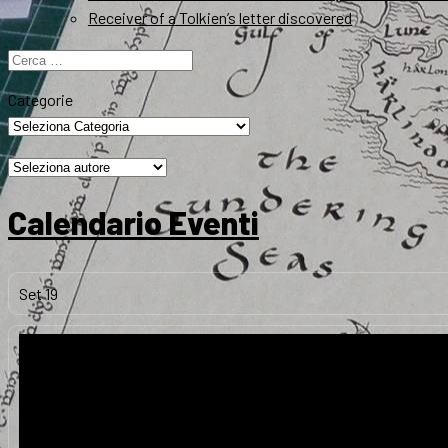
Receiver of a Tolkien’s letter discovered
Ricerca
per:
Categorie
Calendario Eventi
Set
19