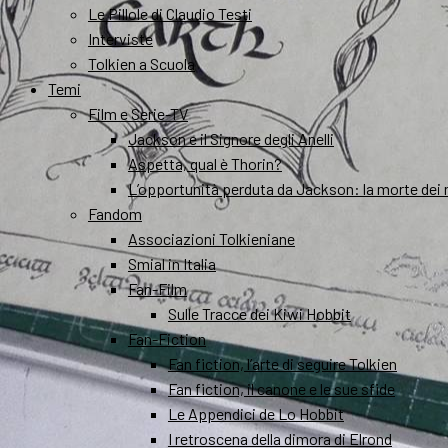
Le Pillole di Claudio Testi
Interviste
Tolkien a Scuola
Temi
Film e Serie-TV
Jackson e il Signore degli Anelli
Aspetta, qual è Thorin?
L’opportunità perduta da Jackson: la morte dei 
Fandom
Associazioni Tolkieniane
Smial in Italia
Fan-Film
Sulle Tracce dei Kiwi Hobbit
Fan-Fiction
Fan fiction, l’arte di seguire Tolkien
Fan fiction, il canone e le sue sfide
Le Appendici de Lo Hobbit
I retroscena della dimora di Elrond