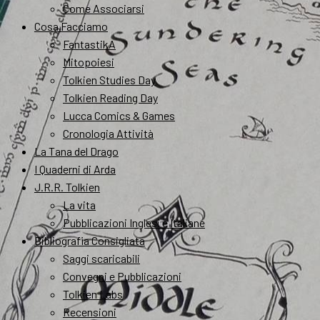
Come Associarsi
Cosa Facciamo
FantastikA
Mitopoiesi
Tolkien Studies Day
Tolkien Reading Day
Lucca Comics & Games
Cronologia Attività
La Tana del Drago
I Quaderni di Arda
J.R.R. Tolkien
La vita
Pubblicazioni Inglesi e Italiane
Bibliografia Consigliata
Saggi scaricabili
Convegni e Pubblicazioni
Tolkien Labs
Recensioni