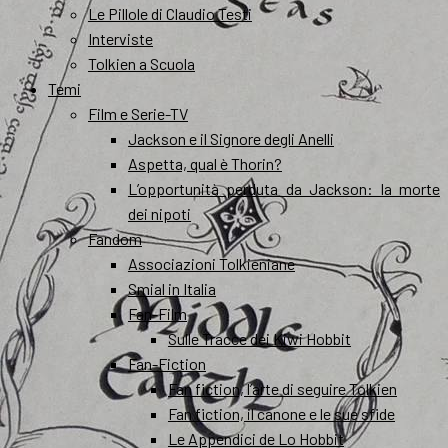
Le Pillole di Claudio Testi
Interviste
Tolkien a Scuola
Temi
Film e Serie-TV
Jackson e il Signore degli Anelli
Aspetta, qual è Thorin?
L’opportunità perduta da Jackson: la morte
dei nipoti
Fandom
Associazioni Tolkieniane
Smial in Italia
Fan-Film
Sulle Tracce dei Kiwi Hobbit
Fan-Fiction
Fan fiction, l’arte di seguire Tolkien
Fan fiction, il canone e le sue sfide
Le Appendici de Lo Hobbit