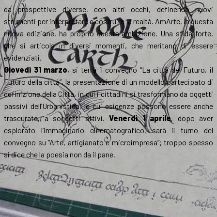
da prospettive diverse, con altri occhi, definendo nuovi
strumenti per interpretare e costruire la realtà. AmArte, in questa
nuova edizione, ha proprio questa ambizione. Una sfida forte,
che si articola in diversi momenti, che meritano di essere
evidenziati.
Giovedì 31 marzo
, si terrà il convegno “La città del Futuro, il
Futuro della città”, la presentazione di un modello partecipato di
definizione della Città, in cui i cittadini si trasformano da oggetti
passivi dell’Urbanistica, le cui esigenze possono essere anche
trascurate, a soggetti attivi.
Venerdì 1 aprile
, dopo aver
esplorato l’immaginario cinematografico, sarà il turno del
convegno su “Arte, artigianato e microimpresa”; troppo spesso
si dice che la poesia non da il pane.