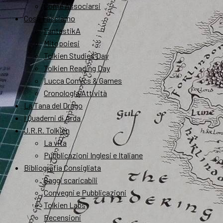
Come Associarsi
Cosa Facciamo
FantastikA
Mitopoiesi
Tolkien Studies Day
Tolkien Reading Day
Lucca Comics & Games
Cronologia Attività
La Tana del Drago
I Quaderni di Arda
J.R.R. Tolkien
La vita
Pubblicazioni Inglesi e Italiane
Bibliografia Consigliata
Saggi scaricabili
Convegni e Pubblicazioni
Tolkien Labs
Recensioni