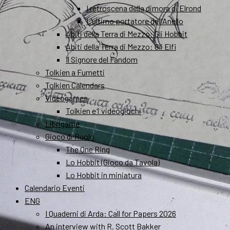
I retroscena della dimora di Elrond
L’ultimo portatore dell’Anello
Abiti della Terra di Mezzo: Gli Hobbit
Abiti della Terra di Mezzo: Gli Elfi
Il Signore del Fandom
Tolkien a Fumetti
Tolkien Calendars
Videogames
Tolkien e i videogiochi
Librigame
Gioco di Ruolo
The One Ring
Lo Hobbit (Gioco da Tavola)
Lo Hobbit in miniatura
Calendario Eventi
ENG
I Quaderni di Arda: Call for Papers 2026
An interview with R. Scott Bakker