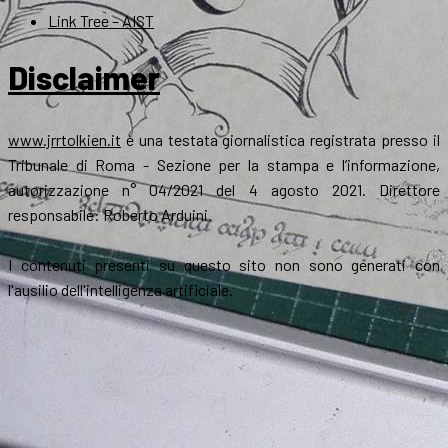
Link Tree – AIST
Disclaimer
www.jrrtolkien.it
è una testata giornalistica registrata presso il
Tribunale di Roma - Sezione per la stampa e l’informazione,
autorizzazione n° 04/2021 del 4 agosto 2021. Direttore
responsabile: Roberto Arduini.
I contenuti presenti su questo sito non sono generati con
l'ausilio dell'intelligenza artificiale.