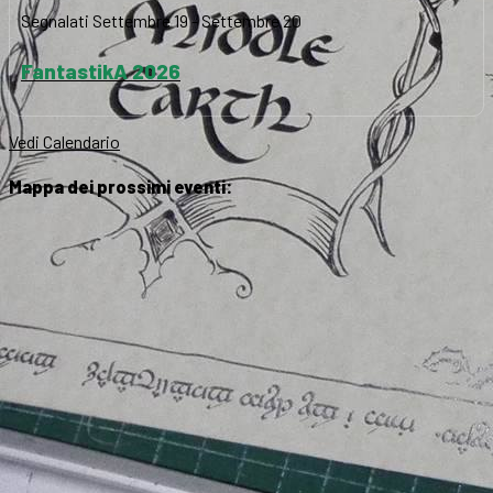
Segnalati
Settembre 19
-
Settembre 20
FantastikA 2026
Vedi Calendario
Mappa dei prossimi eventi: