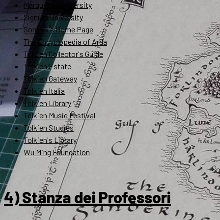
Marquette University
Signum University
Soronel's Home Page
The Encyclopedia of Arda
Tolkien Collector's Guide
Tolkien Estate
Tolkien Gateway
Tolkien Italia
Tolkien Library
Tolkien Music Festival
Tolkien Studies
Tolkien's Library
Wu Ming Foundation
4) Stanza dei Professori