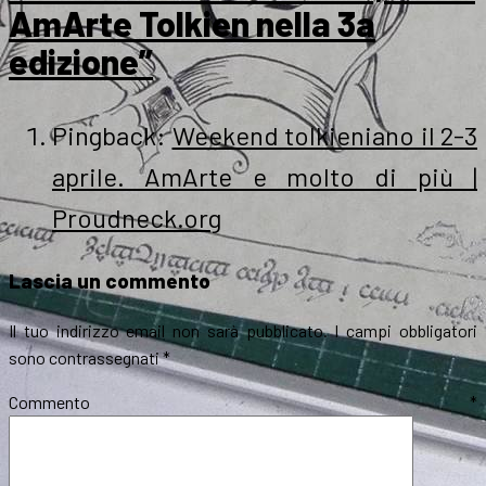
AmArte Tolkien nella 3a
edizione”
Pingback:
Weekend tolkieniano il 2-3
aprile. AmArte e molto di più |
Proudneck.org
Lascia un commento
Il tuo indirizzo email non sarà pubblicato.
I campi obbligatori
sono contrassegnati
*
Commento
*