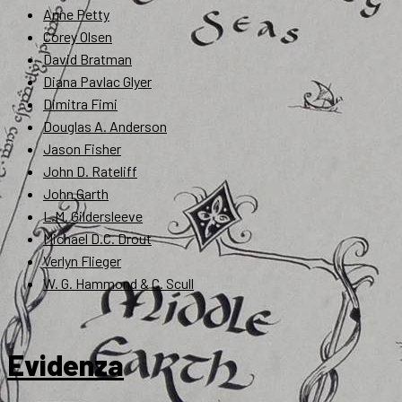
Anne Petty
Corey Olsen
David Bratman
Diana Pavlac Glyer
Dimitra Fimi
Douglas A. Anderson
Jason Fisher
John D. Rateliff
John Garth
L.M. Gildersleeve
Michael D.C. Drout
Verlyn Flieger
W. G. Hammond & C. Scull
Evidenza