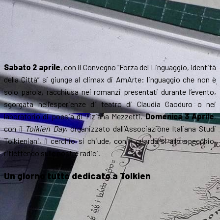
Sabato 2 aprile
, con il Convegno “Forza del Linguaggio, identità
della Città” si giunge al climax di AmArte: linguaggio che non è
solo parola, racchiusa nei romanzi presentati durante l’evento,
sgorgata nell’esperienze di teatro di Claudia Caoduro o nei
laboratorio di poesia di Tiziana Mezzetti.
Domenica 3 Aprile
,
con il
Tolkien Day
, organizzato dall’Associazione Italiana Studi
Tolkieniani, il cerchio si chiude, con il guardarsi allo specchio,
riflettendo sulle nostre radici.
Un giorno tutto dedicato a Tolkien