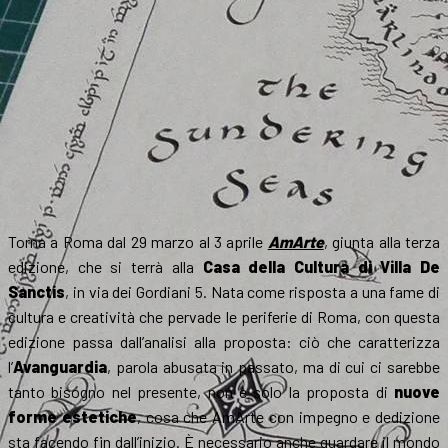
Torna a Roma dal 29 marzo al 3 aprile
AmArte
, giunta alla terza
edizione, che si terrà alla
Casa della Cultura di Villa De
Sanctis
, in via dei Gordiani 5. Nata come risposta a una fame di
cultura e creatività che pervade le periferie di Roma, con questa
edizione passa dall’analisi alla proposta: ciò che caratterizza
l’
Avanguardia
, parola abusata in passato, ma di cui ci sarebbe
tanto bisogno nel presente, non è solo la proposta di
nuove
forme estetiche
, cosa che AmArte con impegno e dedizione
sta facendo fin dall’inizio. È necessario anche guardare il mondo