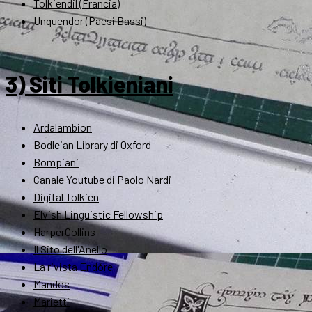
Tolkiendil (Francia)
Unquendor (Paesi Bassi)
3) Siti Tolkieniani
Ardalambion
Bodleian Library di Oxford
Bompiani
Canale Youtube di Paolo Nardi
Digital Tolkien
Elvish Linguistic Fellowship
HarperCollins
Il Sito dell'Anello
La rivista Endóre
Mandos
Marietti