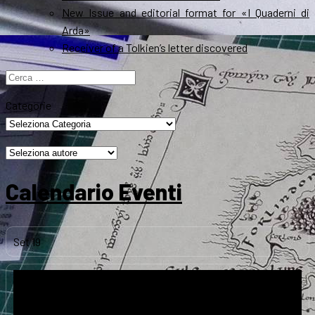
New Issue and editorial format for «I Quaderni di
Arda»
Receiver of a Tolkien’s letter discovered
Ricerca
per:
Categorie
Calendario Eventi
Set
19