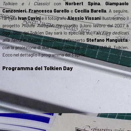
Tolkien e i Classici
con
Norbert Spina
,
Giampaolo
Canzonieri
,
Francesca Garello
e
Cecilia Barella
. A seguire,
l’artista
Ivan Cavini
e il fotografo
Alessio Vissani
illustreranno il
progetto
Middle Artbook
, mostrando il loro lavoro dal 2007 a
oggi. Clou del Tolkien Day sarà lo speciale sui
Fan Film dedicati
alla Terra di Mezzo
, introdotti dall’esperto
Stefano Mangusta
,
con la proiezione di due mediometraggi ispirati a J.R.R. Tolkien.
Ecco nel dettaglio il programma del 3 aprile.
Programma del Tolkien Day