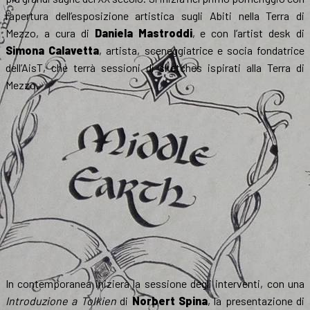
l’apertura dell’esposizione artistica sugli Abiti nella Terra di
Mezzo, a cura di
Daniela Mastroddi
, e con l’artist desk di
Simona Calavetta
, artista, sceneggiatrice e socia fondatrice
dell’AisT, che terrà sessioni di sketches ispirati alla Terra di
Mezzo.
In contemporanea inizierà la sessione degli interventi, con una
Introduzione a Tolkien
di
Norbert Spina
, la presentazione di