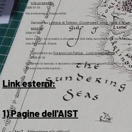
e fa un appello
2026-07-20
Ora è sistemato. Grazie mille!
Daniela
su
Lettera di Tolkien, Crickhowell vince l’asta e fa un
appello
2026-07-20
Salve a tutti, ho provato a cliccare sul link della raccolta fondi ma mi dice
che non esiste. Grazie
Gipsoteco
su
Tre anni con Fatica… Lost in translation
2026-07-10
Passatemi la battuta: e lasciamo che chi si lamenta aspetti il 2043 (o giù di
lì), così una volta scaduti…
Link esterni
:
1) Pagine dell'AIST
ArsT – Il blog (non più attivo)