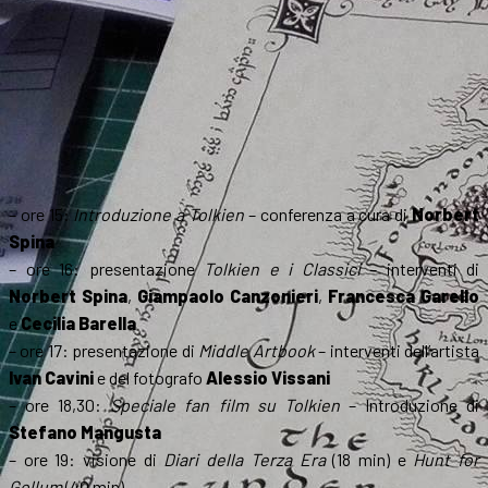
– ore 15:
Introduzione a Tolkien
– conferenza a cura di
Norbert
Spina
– ore 16: presentazione
Tolkien e i Classici
– interventi di
Norbert Spina
,
Giampaolo Canzonieri
,
Francesca Garello
e
Cecilia Barella
– ore 17: presentazione di
Middle Artbook
– interventi dell’artista
Ivan Cavini
e del fotografo
Alessio Vissani
– ore 18,30:
Speciale fan film su Tolkien
– Introduzione di
Stefano Mangusta
– ore 19: visione di
Diari della Terza Era
(18 min) e
Hunt for
Gollum
(40 min)