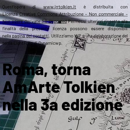
Quest’opera di
www.jrrtolkien.it
è distribuita con
Licenza
Creative Commons Attribuzione – Non commerciale –
Non opere derivate 3.0 Unported
Permessi ulteriori rispetto alle
finalità della presente licenza possono essere disponibili
nella
pagina dei contatti
. Utilizziamo WP e una rielaborazione del
tema LightFolio di Dynamicwp.
Roma, torna
AmArte Tolkien
nella 3a edizione