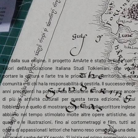
Fin dalla sua origine, il progetto AmArte è stato in linea con i
valori dell’Associazione Italiana Studi Tolkieniani, che vuole
portare la cultura e l’arte tra le priorità di un territorio, di una
comunità e di chi ha la responsabilità di gestirla. Il successo degli
anni precedenti ha portato alla decisione di incrementare ancor
di più le attività culturali per questa terza edizione, in cui
l’obbiettivo è quello di mostrare come i libri dello scrittore inglese
abbiano nel tempo stimolato molte altre opere artistiche, dai
quadri e le illustrazioni, fino ai cortometraggi e film, tutti ad
opera di appassionati lettori che hanno reso omaggio a una della
più grandi saghe del XX secolo. Si inizia nel primo pomeriggio con