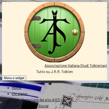
Vai
al
contenuto
Associazione Italiana Studi Tolkieniani
Tutto su J.R.R. Tolkien
Menu e widget
Home
Chi siamo
Redazione del sito AIST
Contatti e Social