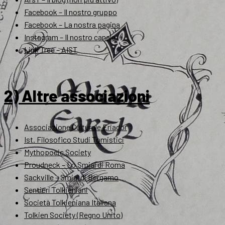
Facebook – Il nostro gruppo
Facebook – La nostra pagina
Instagram – Il nostro canale
Link Tree – AIST
2) Altre associazioni
Associazione Culturale Eriador
Ist. Filosofico Studi Tomistici
Mythopoeic Society
Proudneck – Lo Smial di Roma
Sackville – Smial di Bergamo
Sentieri Tolkieniani
Società Tolkieniana Italiana
Tolkien Society (Regno Unito)