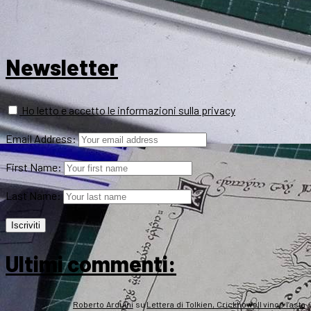
Newsletter
Ho letto e accetto le informazioni sulla privacy
Email Address:
First Name:
Last Name:
Ultimi commenti:
Roberto Arduini
su
Lettera di Tolkien, Crickhowell vince l’asta