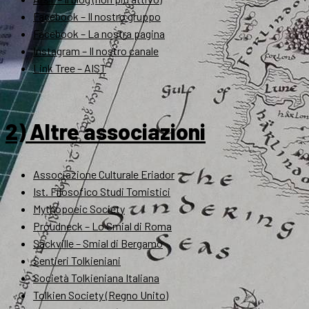
Facebook – Il nostro gruppo
Facebook – La nostra pagina
Instagram – Il nostro canale
Link Tree – AIST
2) Altre associazioni
Associazione Culturale Eriador
Ist. Filosofico Studi Tomistici
Mythopoeic Society
Proudneck – Lo Smial di Roma
Sackville – Smial di Bergamo
Sentieri Tolkieniani
Società Tolkieniana Italiana
Tolkien Society (Regno Unito)