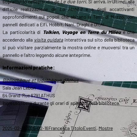
soprattutto nell’episodio de
Le due torri
. Si arriva, in ultimo, alla
difficile realizzazione de
Lo Hobbit
e a degli accattivanti
approfondimenti sui popoli che abitano la Terra di Mezzo, con
pannelli dedicati a Elfi, Hobbit, Nani, Draghi e Orchi.
La particolarità di
Tolkien, Voyage en Terre du Milieu
è che
accedendo alla
visita guidata
interattiva sul sito della biblioteca
si può visitare parzialmente la mostra online e muoversi tra un
pannello e l’altro leggendo alcune anteprime.
Informazioni pratiche:
Bibliothèque et ludothèque d’Athus
Sala Jean Lebon
64 Grand-Rue 6791 ATHUS
Ingresso libero durante gli orari di apertura della biblioteca.
Scritto
Autore
Categorie
2025-02-16
2025-02-16
Francesca Titolo
Eventi
,
Mostre
il