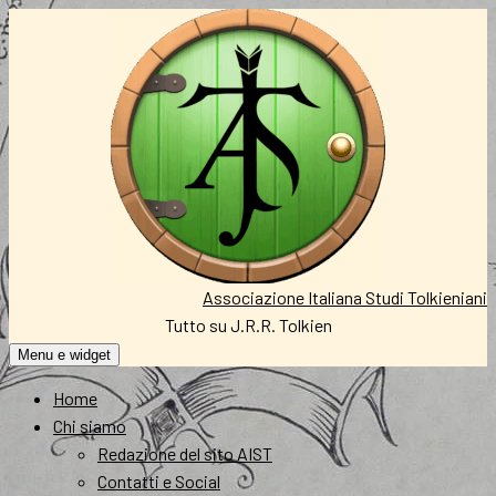
Vai
al
contenuto
Associazione Italiana Studi Tolkieniani
Tutto su J.R.R. Tolkien
Menu e widget
Home
Chi siamo
Redazione del sito AIST
Contatti e Social