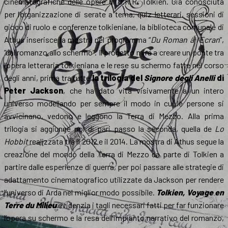
cinematografiche delle opere di J.R.R. Tolkien. Già conosciuta
per l’organizzazione di serate a tema, quiz letterari, sessioni di
gioco di ruolo e conferenze tolkieniane, la biblioteca comunale di
Athus inserisce la mostra nel programma “
Du Roman à l’Ecran
”,
“dal romanzo allo schermo”. Il progetto mira a creare un ponte tra
l’opera letteraria tolkieniana e le rese su schermo fatte nel corso
degli anni, prima tra tutte
la trilogia del
Signore degli Anelli
di
Peter Jackson
, che ha dato vita visivamente a un intero
universo modellando per sempre il modo in cui le persone si
avvicinano, vedono e leggono la Terra di Mezzo. Alla prima
trilogia si aggiunge poi di pari passo la seconda, quella de
Lo
Hobbit
realizzata tra il 2012 e il 2014. La mostra di Athus segue la
creazione del mondo della Terra di Mezzo da parte di Tolkien a
partire dalle esperienze di guerra, per poi passare alle strategie di
adattamento cinematografico utilizzate da Jackson per rendere
l’universo di Arda nel miglior modo possibile.
Tolkien, Voyage en
Terre du Milieu
evidenzia i tagli necessari fatti per far funzionare
l’opera su schermo e la resa dell’impianto narrativo del romanzo,