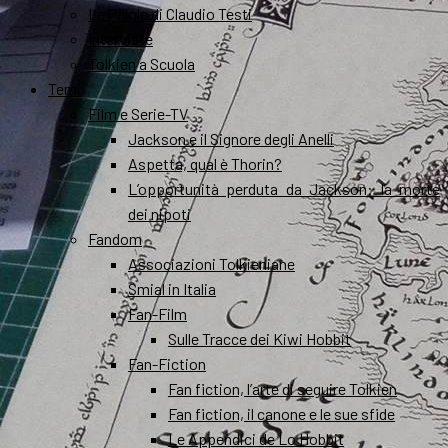
Le Pillole di Claudio Testi
Interviste
Tolkien a Scuola
Temi
Film e Serie-TV
Jackson e il Signore degli Anelli
Aspetta, qual è Thorin?
L’opportunità perduta da Jackson: la morte
dei nipoti
Fandom
Associazioni Tolkieniane
Smial in Italia
Fan-Film
Sulle Tracce dei Kiwi Hobbit
Fan-Fiction
Fan fiction, l’arte di seguire Tolkien
Fan fiction, il canone e le sue sfide
Le Appendici de Lo Hobbit