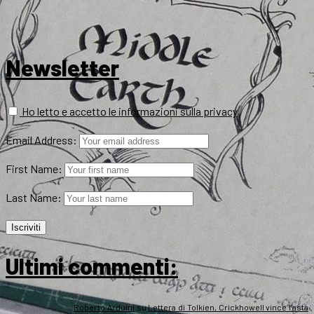
Newsletter
Ho letto e accetto le informazioni sulla privacy
Email Address:
First Name:
Last Name:
Ultimi commenti:
Roberto Arduini
su
Lettera di Tolkien, Crickhowell vince l’asta