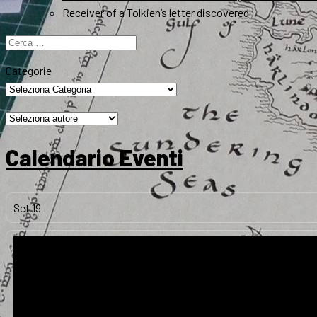
Receiver of a Tolkien’s letter discovered
Ricerca
per:
Categorie
Calendario Eventi
Set
19