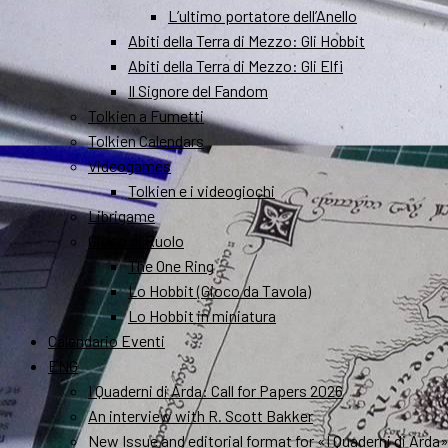
L’ultimo portatore dell’Anello
Abiti della Terra di Mezzo: Gli Hobbit
Abiti della Terra di Mezzo: Gli Elfi
Il Signore del Fandom
Tolkien a Fumetti
Tolkien Calendars
Videogames
Tolkien e i videogiochi
Librigame
Gioco di Ruolo
The One Ring
Lo Hobbit (Gioco da Tavola)
Lo Hobbit in miniatura
Calendario Eventi
ENG
I Quaderni di Arda: Call for Papers 2026
An interview with R. Scott Bakker
New Issue and editorial format for «I Quaderni di Arda