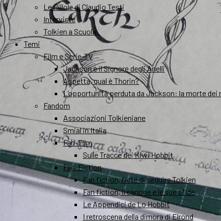
Le Pillole di Claudio Testi
Interviste
Tolkien a Scuola
Temi
Film e Serie-TV
Jackson e il Signore degli Anelli
Aspetta, qual è Thorin?
L’opportunità perduta da Jackson: la morte dei 
Fandom
Associazioni Tolkieniane
Smial in Italia
Fan-Film
Sulle Tracce dei Kiwi Hobbit
Fan-Fiction
Fan fiction, l’arte di seguire Tolkien
Fan fiction, il canone e le sue sfide
Le Appendici de Lo Hobbit
I retroscena della dimora di Elrond