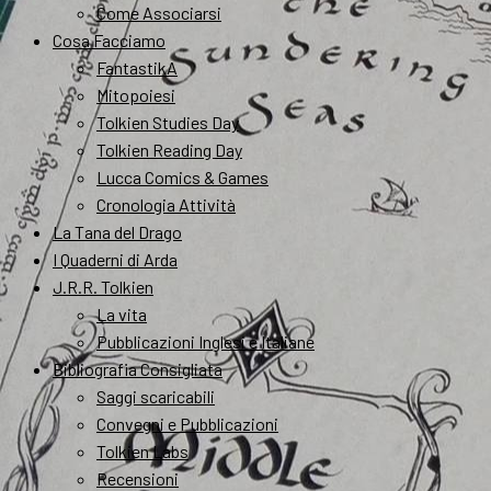
Come Associarsi
Cosa Facciamo
FantastikA
Mitopoiesi
Tolkien Studies Day
Tolkien Reading Day
Lucca Comics & Games
Cronologia Attività
La Tana del Drago
I Quaderni di Arda
J.R.R. Tolkien
La vita
Pubblicazioni Inglesi e Italiane
Bibliografia Consigliata
Saggi scaricabili
Convegni e Pubblicazioni
Tolkien Labs
Recensioni