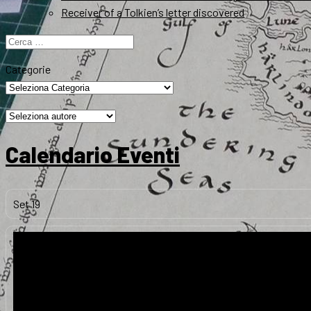
Receiver of a Tolkien’s letter discovered
Ricerca
per:
Categorie
Calendario Eventi
Set
19