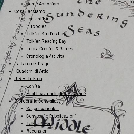
Come Associarsi
Cosa Facciamo
FantastikA
Mitopoiesi
Tolkien Studies Day
Tolkien Reading Day
Lucca Comics & Games
Cronologia Attività
La Tana del Drago
I Quaderni di Arda
J.R.R. Tolkien
La vita
Pubblicazioni Inglesi e Italiane
Bibliografia Consigliata
Saggi scaricabili
Convegni e Pubblicazioni
Tolkien Labs
Recensioni