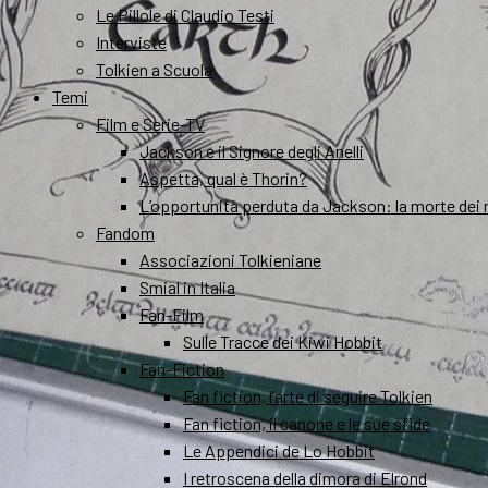
Le Pillole di Claudio Testi
Interviste
Tolkien a Scuola
Temi
Film e Serie-TV
Jackson e il Signore degli Anelli
Aspetta, qual è Thorin?
L’opportunità perduta da Jackson: la morte dei 
Fandom
Associazioni Tolkieniane
Smial in Italia
Fan-Film
Sulle Tracce dei Kiwi Hobbit
Fan-Fiction
Fan fiction, l’arte di seguire Tolkien
Fan fiction, il canone e le sue sfide
Le Appendici de Lo Hobbit
I retroscena della dimora di Elrond