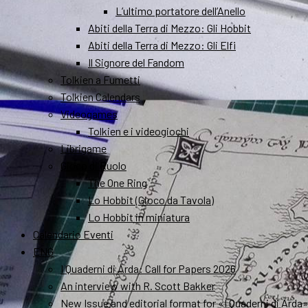
L’ultimo portatore dell’Anello
Abiti della Terra di Mezzo: Gli Hobbit
Abiti della Terra di Mezzo: Gli Elfi
Il Signore del Fandom
Tolkien a Fumetti
Tolkien Calendars
Videogames
Tolkien e i videogiochi
Librigame
Gioco di Ruolo
The One Ring
Lo Hobbit (Gioco da Tavola)
Lo Hobbit in miniatura
Calendario Eventi
ENG
I Quaderni di Arda: Call for Papers 2026
An interview with R. Scott Bakker
New Issue and editorial format for «I Quaderni di Arda