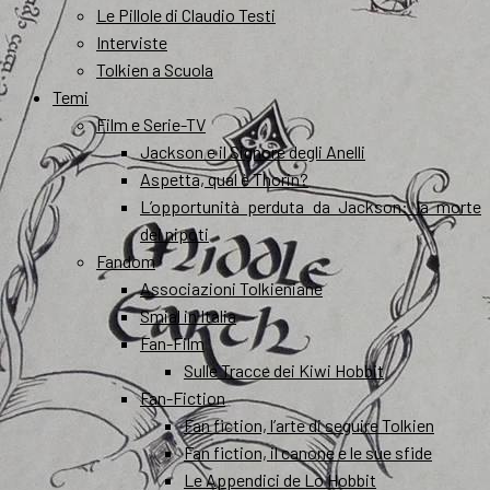
Le Pillole di Claudio Testi
Interviste
Tolkien a Scuola
Temi
Film e Serie-TV
Jackson e il Signore degli Anelli
Aspetta, qual è Thorin?
L’opportunità perduta da Jackson: la morte
dei nipoti
Fandom
Associazioni Tolkieniane
Smial in Italia
Fan-Film
Sulle Tracce dei Kiwi Hobbit
Fan-Fiction
Fan fiction, l’arte di seguire Tolkien
Fan fiction, il canone e le sue sfide
Le Appendici de Lo Hobbit