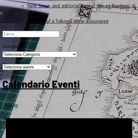
New Issue and editorial format for «I Quaderni di
Arda»
Receiver of a Tolkien’s letter discovered
Ricerca
per:
Categorie
Calendario Eventi
Set
19