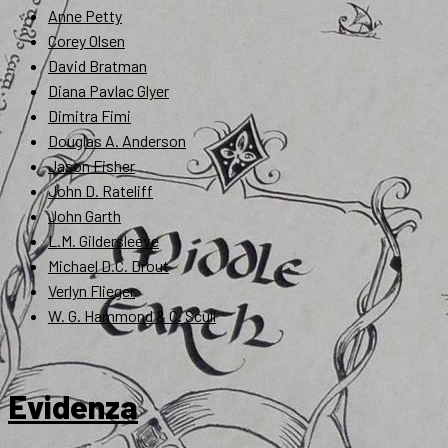
Anne Petty
Corey Olsen
David Bratman
Diana Pavlac Glyer
Dimitra Fimi
Douglas A. Anderson
Jason Fisher
John D. Rateliff
John Garth
L.M. Gildersleeve
Michael D.C. Drout
Verlyn Flieger
W. G. Hammond & C. Scull
Evidenza