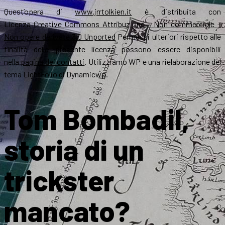
Quest’opera di
www.jrrtolkien.it
è distribuita con
Licenza
Creative Commons Attribuzione – Non commerciale –
Non opere derivate 3.0 Unported
Permessi ulteriori rispetto alle
finalità della presente licenza possono essere disponibili
nella
pagina dei contatti
. Utilizziamo WP e una rielaborazione del
tema LightFolio di Dynamicwp.
Tom Bombadil,
storia di un
trickster
mancato?