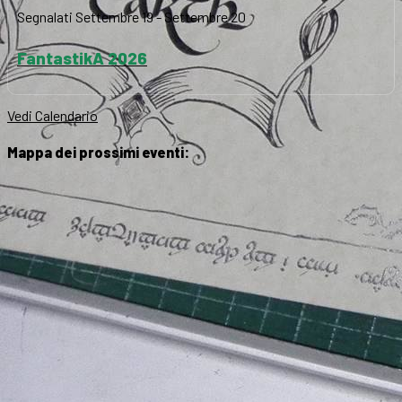
Segnalati
Settembre 19
-
Settembre 20
FantastikA 2026
Vedi Calendario
Mappa dei prossimi eventi: