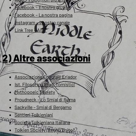
Facebook – Il nostro gruppo
Facebook – La nostra pagina
Instagram – Il nostro canale
Link Tree – AIST
2) Altre associazioni
Associazione Culturale Eriador
Ist. Filosofico Studi Tomistici
Mythopoeic Society
Proudneck – Lo Smial di Roma
Sackville – Smial di Bergamo
Sentieri Tolkieniani
Società Tolkieniana Italiana
Tolkien Society (Regno Unito)