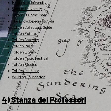
Marquette University
Signum University
Soronel's Home Page
The Encyclopedia of Arda
Tolkien Collector's Guide
Tolkien Estate
Tolkien Gateway
Tolkien Italia
Tolkien Library
Tolkien Music Festival
Tolkien Studies
Tolkien's Library
Wu Ming Foundation
4) Stanza dei Professori