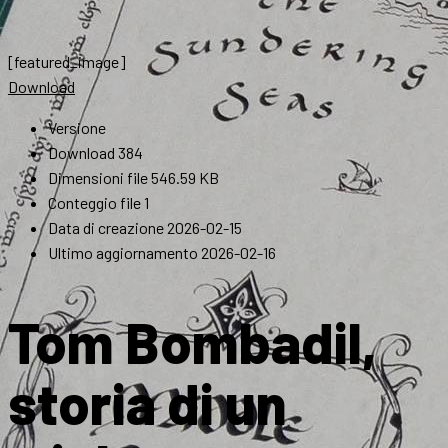
[featured_image]
Download
Versione
Download
384
Dimensioni file
546.59 KB
Conteggio file
1
Data di creazione
2026-02-15
Ultimo aggiornamento
2026-02-16
Tom Bombadil,
storia di un