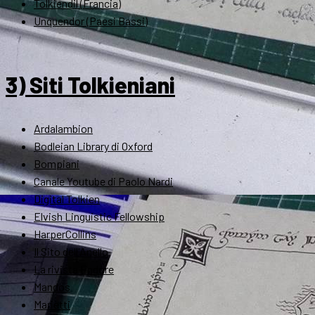
Tolkiendil (Francia)
Unquendor (Paesi Bassi)
3) Siti Tolkieniani
Ardalambion
Bodleian Library di Oxford
Bompiani
Canale Youtube di Paolo Nardi
Digital Tolkien
Elvish Linguistic Fellowship
HarperCollins
Il Sito dell'Anello
La rivista Endóre
Mandos
Marietti