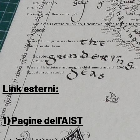
e fa un appello
2026-07-20
Ora è sistemato. Grazie mille!
Daniela
su
Lettera di Tolkien, Crickhowell vince l’asta e fa un
appello
2026-07-20
Salve a tutti, ho provato a cliccare sul link della raccolta fondi ma mi dice
che non esiste. Grazie
Gipsoteco
su
Tre anni con Fatica… Lost in translation
2026-07-10
Passatemi la battuta: e lasciamo che chi si lamenta aspetti il 2043 (o giù di
lì), così una volta scaduti…
Link esterni
:
1) Pagine dell'AIST
ArsT – Il blog (non più attivo)