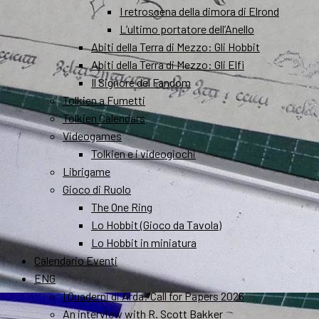
I retroscena della dimora di Elrond
L’ultimo portatore dell’Anello
Abiti della Terra di Mezzo: Gli Hobbit
Abiti della Terra di Mezzo: Gli Elfi
Il Signore del Fandom
Tolkien a Fumetti
Tolkien Calendars
Videogames
Tolkien e i videogiochi
Librigame
Gioco di Ruolo
The One Ring
Lo Hobbit (Gioco da Tavola)
Lo Hobbit in miniatura
Calendario Eventi
ENG
I Quaderni di Arda: Call for Papers 2026
An interview with R. Scott Bakker