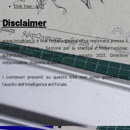
Link Tree – AIST
Disclaimer
www.jrrtolkien.it
è una testata giornalistica registrata presso il
Tribunale di Roma - Sezione per la stampa e l’informazione,
autorizzazione n° 04/2021 del 4 agosto 2021. Direttore
responsabile: Roberto Arduini.
I contenuti presenti su questo sito non sono generati con
l'ausilio dell'intelligenza artificiale.