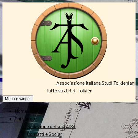
Vai
al
contenuto
Associazione Italiana Studi Tolkieniani
Tutto su J.R.R. Tolkien
Menu e widget
Home
Chi siamo
Redazione del sito AIST
Contatti e Social