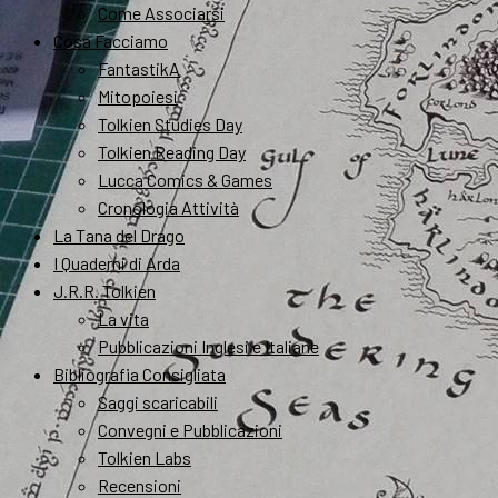
Come Associarsi
Cosa Facciamo
FantastikA
Mitopoiesi
Tolkien Studies Day
Tolkien Reading Day
Lucca Comics & Games
Cronologia Attività
La Tana del Drago
I Quaderni di Arda
J.R.R. Tolkien
La vita
Pubblicazioni Inglesi e Italiane
Bibliografia Consigliata
Saggi scaricabili
Convegni e Pubblicazioni
Tolkien Labs
Recensioni