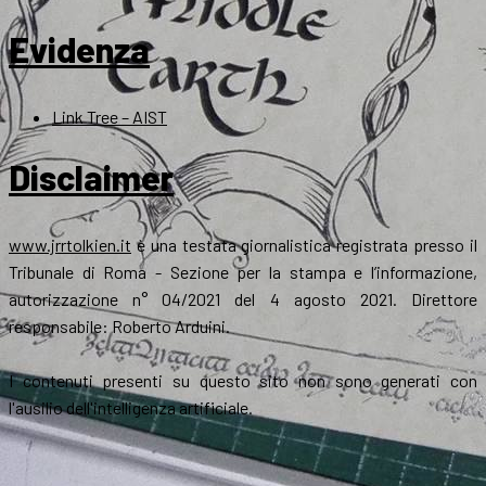
Evidenza
Link Tree – AIST
Disclaimer
www.jrrtolkien.it
è una testata giornalistica registrata presso il
Tribunale di Roma - Sezione per la stampa e l’informazione,
autorizzazione n° 04/2021 del 4 agosto 2021. Direttore
responsabile: Roberto Arduini.
I contenuti presenti su questo sito non sono generati con
l'ausilio dell'intelligenza artificiale.