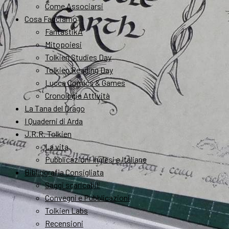
Come Associarsi
Cosa Facciamo
FantastikA
Mitopoiesi
Tolkien Studies Day
Tolkien Reading Day
Lucca Comics & Games
Cronologia Attività
La Tana del Drago
I Quaderni di Arda
J.R.R. Tolkien
La vita
Pubblicazioni Inglesi e Italiane
Bibliografia Consigliata
Saggi scaricabili
Convegni e Pubblicazioni
Tolkien Labs
Recensioni