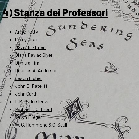
4) Stanza dei Professori
Anne Petty
Corey Olsen
David Bratman
Diana Pavlac Glyer
Dimitra Fimi
Douglas A. Anderson
Jason Fisher
John D. Rateliff
John Garth
L.M. Gildersleeve
Michael D.C. Drout
Verlyn Flieger
W. G. Hammond & C. Scull