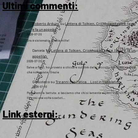
Ultimi commenti:
Roberto Arduini
su
Lettera di Tolkien, Crickhowell vince l’asta
e fa un appello
2026-07-20
Ora è sistemato. Grazie mille!
Daniela
su
Lettera di Tolkien, Crickhowell vince l’asta e fa un
appello
2026-07-20
Salve a tutti, ho provato a cliccare sul link della raccolta fondi ma mi dice
che non esiste. Grazie
Gipsoteco
su
Tre anni con Fatica… Lost in translation
2026-07-10
Passatemi la battuta: e lasciamo che chi si lamenta aspetti il 2043 (o giù di
lì), così una volta scaduti…
Link esterni
: