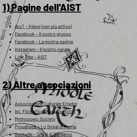
1) Pagine dell'AIST
ArsT – Il blog (non più attivo)
Facebook – Il nostro gruppo
Facebook – La nostra pagina
Instagram – Il nostro canale
Link Tree – AIST
2) Altre associazioni
Associazione Culturale Eriador
Ist. Filosofico Studi Tomistici
Mythopoeic Society
Proudneck – Lo Smial di Roma
Sackville – Smial di Bergamo