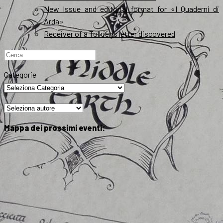
New Issue and editorial format for «I Quaderni di
Arda»
Receiver of a Tolkien’s letter discovered
Ricerca
per:
Categorie
Mappa dei prossimi eventi: