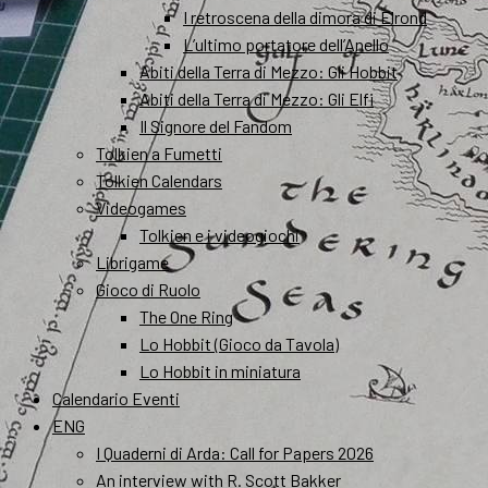
I retroscena della dimora di Elrond
L’ultimo portatore dell’Anello
Abiti della Terra di Mezzo: Gli Hobbit
Abiti della Terra di Mezzo: Gli Elfi
Il Signore del Fandom
Tolkien a Fumetti
Tolkien Calendars
Videogames
Tolkien e i videogiochi
Librigame
Gioco di Ruolo
The One Ring
Lo Hobbit (Gioco da Tavola)
Lo Hobbit in miniatura
Calendario Eventi
ENG
I Quaderni di Arda: Call for Papers 2026
An interview with R. Scott Bakker