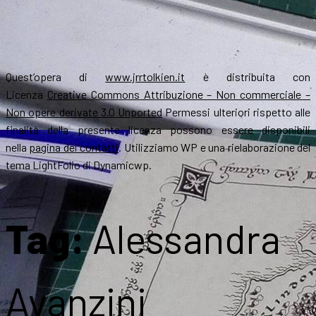
Quest’opera di
www.jrrtolkien.it
è distribuita con
Licenza
Creative Commons Attribuzione – Non commerciale –
Non opere derivate 3.0 Unported
Permessi ulteriori rispetto alle
finalità della presente licenza possono essere disponibili
nella
pagina dei contatti
. Utilizziamo WP e una rielaborazione del
tema LightFolio di Dynamicwp.
Tag:
Alessandra
Avanzini