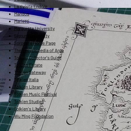
La rivista Endóre
Mandos
Marietti
Marquette University
Signum University
Soronel's Home Page
The Encyclopedia of Arda
Tolkien Collector's Guide
Tolkien Estate
Tolkien Gateway
Tolkien Italia
Tolkien Library
Tolkien Music Festival
Tolkien Studies
Tolkien's Library
Wu Ming Foundation