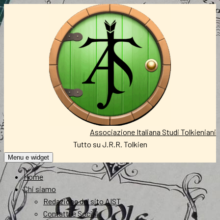
Vai
al
contenuto
Associazione Italiana Studi Tolkieniani
Tutto su J.R.R. Tolkien
Menu e widget
Home
Chi siamo
Redazione del sito AIST
Contatti e Social