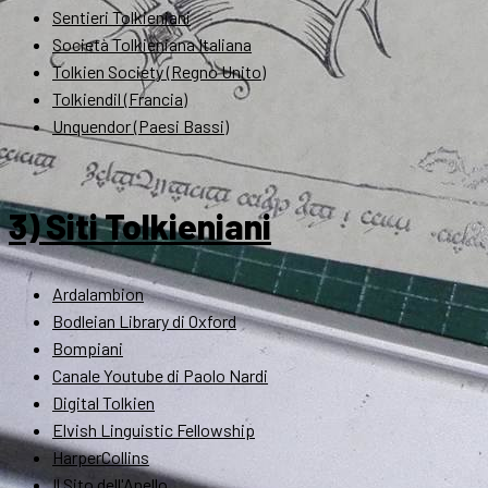
Sentieri Tolkieniani
Società Tolkieniana Italiana
Tolkien Society (Regno Unito)
Tolkiendil (Francia)
Unquendor (Paesi Bassi)
3) Siti Tolkieniani
Ardalambion
Bodleian Library di Oxford
Bompiani
Canale Youtube di Paolo Nardi
Digital Tolkien
Elvish Linguistic Fellowship
HarperCollins
Il Sito dell'Anello