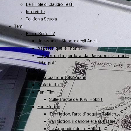
Le Pillole di Claudio Testi
Interviste
Tolkien a Scuola
Temi
Film e Serie-TV
Jackson e il Signore degli Anelli
Aspetta, qual è Thorin?
L’opportunità perduta da Jackson: la morte
dei nipoti
Fandom
Associazioni Tolkieniane
Smial in Italia
Fan-Film
Sulle Tracce dei Kiwi Hobbit
Fan-Fiction
Fan fiction, l’arte di seguire Tolkien
Fan fiction, il canone e le sue sfide
Le Appendici de Lo Hobbit