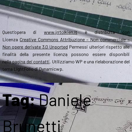
Quest’opera di
www.jrrtolkien.it
è distribuita con
Licenza
Creative Commons Attribuzione – Non commerciale –
Non opere derivate 3.0 Unported
Permessi ulteriori rispetto alle
finalità della presente licenza possono essere disponibili
nella
pagina dei contatti
. Utilizziamo WP e una rielaborazione del
tema LightFolio di Dynamicwp.
Tag:
Daniele
Brunetti