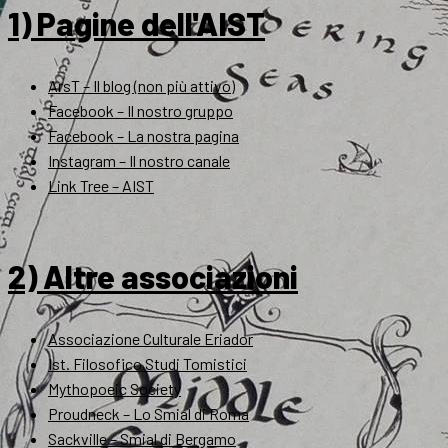
1) Pagine dell'AIST
ArsT – Il blog (non più attivo)
Facebook – Il nostro gruppo
Facebook – La nostra pagina
Instagram – Il nostro canale
Link Tree – AIST
2) Altre associazioni
Associazione Culturale Eriador
Ist. Filosofico Studi Tomistici
Mythopoeic Society
Proudneck – Lo Smial di Roma
Sackville – Smial di Bergamo