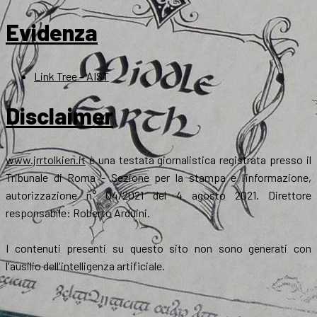
Evidenza
Link Tree – AIST
Disclaimer
www.jrrtolkien.it
è una testata giornalistica registrata presso il
Tribunale di Roma - Sezione per la stampa e l’informazione,
autorizzazione n° 04/2021 del 4 agosto 2021. Direttore
responsabile: Roberto Arduini.
I contenuti presenti su questo sito non sono generati con
l'ausilio dell'intelligenza artificiale.