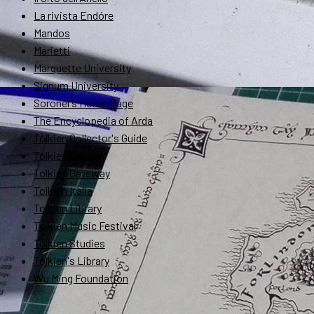
La rivista Endóre
Mandos
Marietti
Marquette University
Signum University
Soronel's Home Page
The Encyclopedia of Arda
Tolkien Collector's Guide
Tolkien Estate
Tolkien Gateway
Tolkien Italia
Tolkien Library
Tolkien Music Festival
Tolkien Studies
Tolkien's Library
Wu Ming Foundation