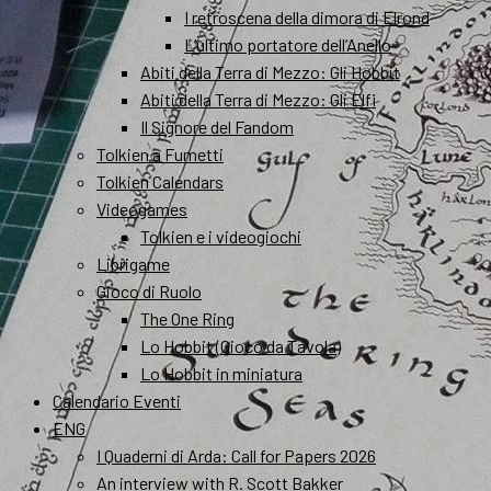
I retroscena della dimora di Elrond
L’ultimo portatore dell’Anello
Abiti della Terra di Mezzo: Gli Hobbit
Abiti della Terra di Mezzo: Gli Elfi
Il Signore del Fandom
Tolkien a Fumetti
Tolkien Calendars
Videogames
Tolkien e i videogiochi
Librigame
Gioco di Ruolo
The One Ring
Lo Hobbit (Gioco da Tavola)
Lo Hobbit in miniatura
Calendario Eventi
ENG
I Quaderni di Arda: Call for Papers 2026
An interview with R. Scott Bakker