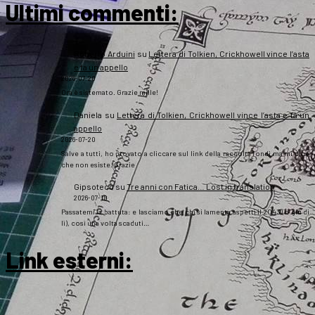
Ultimi commenti:
Roberto Arduini
su
Lettera di Tolkien, Crickhowell vince l’asta
e fa un appello
2026-07-20
Ora è sistemato. Grazie mille!
Daniela
su
Lettera di Tolkien, Crickhowell vince l’asta e fa un
appello
2026-07-20
Salve a tutti, ho provato a cliccare sul link della raccolta fondi ma mi dice
che non esiste. Grazie
Gipsoteco
su
Tre anni con Fatica… Lost in translation
2026-07-10
Passatemi la battuta: e lasciamo che chi si lamenta aspetti il 2043 (o giù di
lì), così una volta scaduti…
Link esterni
: