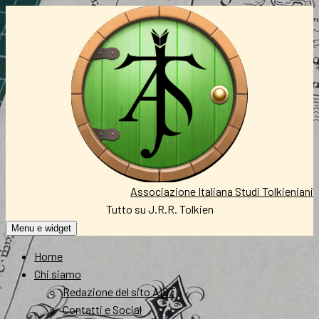
Vai
al
contenuto
Associazione Italiana Studi Tolkieniani
Tutto su J.R.R. Tolkien
Menu e widget
Home
Chi siamo
Redazione del sito AIST
Contatti e Social