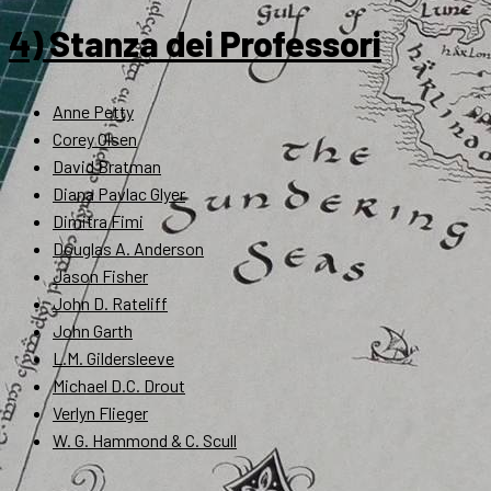
4) Stanza dei Professori
Anne Petty
Corey Olsen
David Bratman
Diana Pavlac Glyer
Dimitra Fimi
Douglas A. Anderson
Jason Fisher
John D. Rateliff
John Garth
L.M. Gildersleeve
Michael D.C. Drout
Verlyn Flieger
W. G. Hammond & C. Scull