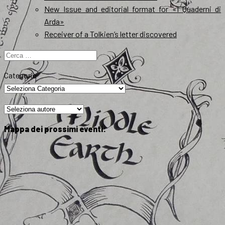
New Issue and editorial format for «I Quaderni di
Arda»
Receiver of a Tolkien’s letter discovered
Ricerca
per:
Categorie
Mappa dei prossimi eventi: