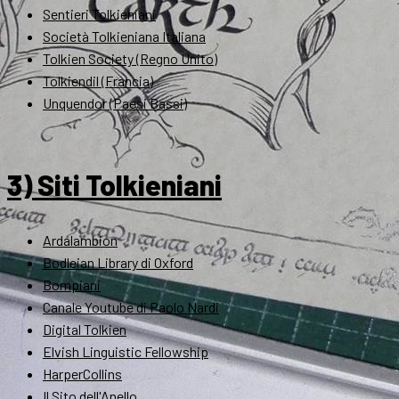
Sentieri Tolkieniani
Società Tolkieniana Italiana
Tolkien Society (Regno Unito)
Tolkiendil (Francia)
Unquendor (Paesi Bassi)
3) Siti Tolkieniani
Ardalambion
Bodleian Library di Oxford
Bompiani
Canale Youtube di Paolo Nardi
Digital Tolkien
Elvish Linguistic Fellowship
HarperCollins
Il Sito dell'Anello