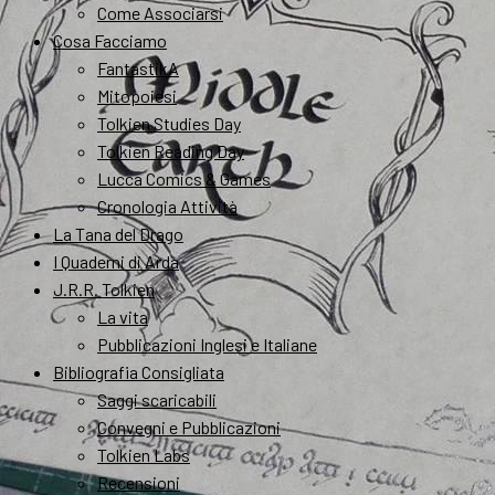
Come Associarsi
Cosa Facciamo
FantastikA
Mitopoiesi
Tolkien Studies Day
Tolkien Reading Day
Lucca Comics & Games
Cronologia Attività
La Tana del Drago
I Quaderni di Arda
J.R.R. Tolkien
La vita
Pubblicazioni Inglesi e Italiane
Bibliografia Consigliata
Saggi scaricabili
Convegni e Pubblicazioni
Tolkien Labs
Recensioni