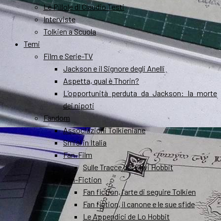
Le Pillole di Claudio Testi
Interviste
Tolkien a Scuola
Temi
Film e Serie-TV
Jackson e il Signore degli Anelli
Aspetta, qual è Thorin?
L’opportunità perduta da Jackson: la morte
dei nipoti
Fandom
Associazioni Tolkieniane
Smial in Italia
Fan-Film
Sulle Tracce dei Kiwi Hobbit
Fan-Fiction
Fan fiction, l’arte di seguire Tolkien
Fan fiction, il canone e le sue sfide
Le Appendici de Lo Hobbit