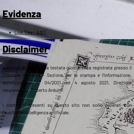
Evidenza
Link Tree – AIST
Disclaimer
www.jrrtolkien.it
è una testata giornalistica registrata presso il
Tribunale di Roma - Sezione per la stampa e l’informazione,
autorizzazione n° 04/2021 del 4 agosto 2021. Direttore
responsabile: Roberto Arduini.
I contenuti presenti su questo sito non sono generati con
l'ausilio dell'intelligenza artificiale.