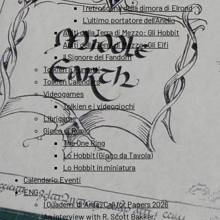
I retroscena della dimora di Elrond
L’ultimo portatore dell’Anello
Abiti della Terra di Mezzo: Gli Hobbit
Abiti della Terra di Mezzo: Gli Elfi
Il Signore del Fandom
Tolkien a Fumetti
Tolkien Calendars
Videogames
Tolkien e i videogiochi
Librigame
Gioco di Ruolo
The One Ring
Lo Hobbit (Gioco da Tavola)
Lo Hobbit in miniatura
Calendario Eventi
ENG
I Quaderni di Arda: Call for Papers 2026
An interview with R. Scott Bakker