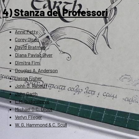
4) Stanza dei Professori
Anne Petty
Corey Olsen
David Bratman
Diana Pavlac Glyer
Dimitra Fimi
Douglas A. Anderson
Jason Fisher
John D. Rateliff
John Garth
L.M. Gildersleeve
Michael D.C. Drout
Verlyn Flieger
W. G. Hammond & C. Scull