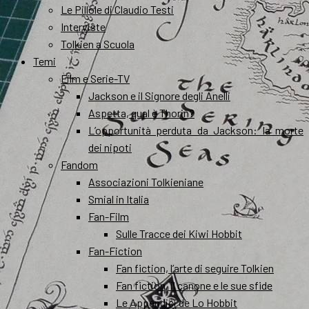
Le Pillole di Claudio Testi
Interviste
Tolkien a Scuola
Temi
Film e Serie-TV
Jackson e il Signore degli Anelli
Aspetta, qual è Thorin?
L’opportunità perduta da Jackson: la morte
dei nipoti
Fandom
Associazioni Tolkieniane
Smial in Italia
Fan-Film
Sulle Tracce dei Kiwi Hobbit
Fan-Fiction
Fan fiction, l’arte di seguire Tolkien
Fan fiction, il canone e le sue sfide
Le Appendici de Lo Hobbit