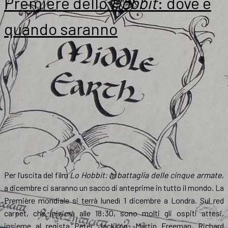
Première dello
Hobbit
: dove e
quando saranno
Per l’uscita del film
Lo Hobbit: la battaglia delle cinque armate
,
a dicembre ci saranno un sacco di anteprime in tutto il mondo. La
Première mondiale si terrà lunedì 1 dicembre a Londra. Sul red
carpet, che inizierà alle 18:30, sono molti gli ospiti attesi,
insieme al regista Peter Jackson: Martin Freeman, Richard