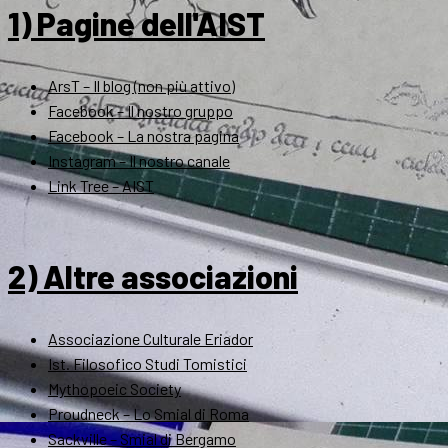
1) Pagine dell'AIST
ArsT – Il blog (non più attivo)
Facebook – Il nostro gruppo
Facebook – La nostra pagina
Instagram – Il nostro canale
Link Tree – AIST
2) Altre associazioni
Associazione Culturale Eriador
Ist. Filosofico Studi Tomistici
Mythopoeic Society
Proudneck – Lo Smial di Roma
Sackville – Smial di Bergamo