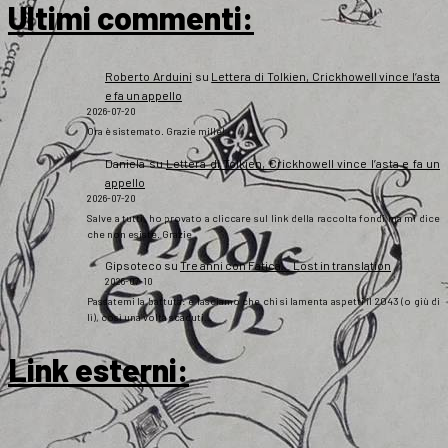
Ultimi commenti:
Roberto Arduini
su
Lettera di Tolkien, Crickhowell vince l’asta
e fa un appello
2026-07-20
Ora è sistemato. Grazie mille!
Daniela
su
Lettera di Tolkien, Crickhowell vince l’asta e fa un
appello
2026-07-20
Salve a tutti, ho provato a cliccare sul link della raccolta fondi ma mi dice
che non esiste. Grazie
Gipsoteco
su
Tre anni con Fatica… Lost in translation
2026-07-10
Passatemi la battuta: e lasciamo che chi si lamenta aspetti il 2043 (o giù di
lì), così una volta scaduti…
Link esterni
: