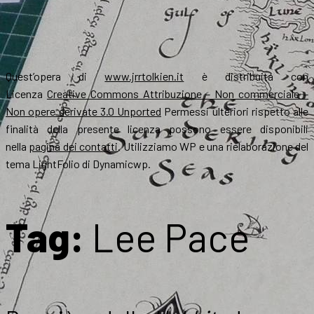
Quest’opera di
www.jrrtolkien.it
è distribuita con
Licenza
Creative Commons Attribuzione – Non commerciale –
Non opere derivate 3.0 Unported
Permessi ulteriori rispetto alle
finalità della presente licenza possono essere disponibili
nella
pagina dei contatti
. Utilizziamo WP e una rielaborazione del
tema LightFolio di Dynamicwp.
Tag:
Lee Pace