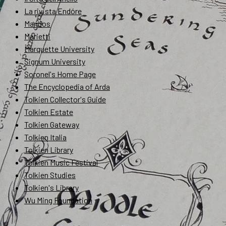
La rivista Endóre
Mandos
Marietti
Marquette University
Signum University
Soronel's Home Page
The Encyclopedia of Arda
Tolkien Collector's Guide
Tolkien Estate
Tolkien Gateway
Tolkien Italia
Tolkien Library
Tolkien Music Festival
Tolkien Studies
Tolkien's Library
Wu Ming Foundation