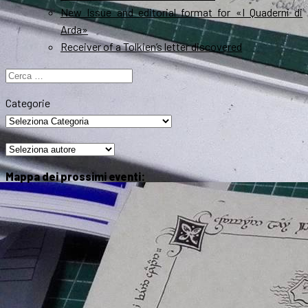
New Issue and editorial format for «I Quaderni di
Arda»
Receiver of a Tolkien’s letter discovered
Ricerca
per:
Categorie
Mappa dei prossimi eventi: