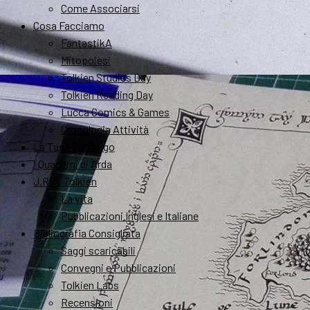
Come Associarsi
Cosa Facciamo
FantastikA
Mitopoiesi
Tolkien Studies Day
Tolkien Reading Day
Lucca Comics & Games
Cronologia Attività
La Tana del Drago
I Quaderni di Arda
J.R.R. Tolkien
La vita
Pubblicazioni Inglesi e Italiane
Bibliografia Consigliata
Saggi scaricabili
Convegni e Pubblicazioni
Tolkien Labs
Recensioni