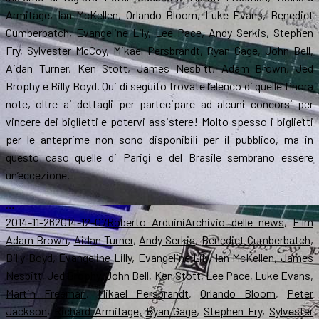
Armitage, Ian McKellen, Orlando Bloom, Luke Evans, Benedict
Cumberbatch, Evangeline Lily, Lee Pace, Andy Serkis, Stephen
Fry, Sylvester McCoy, Mikael Persbrandt, Ryan Gage, John Bell,
Aidan Turner, Ken Stott, James Nesbitt, Adam Brown, Jed
Brophy e Billy Boyd. Qui di seguito trovate l’elenco di quelle finora
note, oltre ai dettagli per partecipare ad alcuni concorsi per
vincere dei biglietti e potervi assistere! Molto spesso i biglietti
per le anteprime non sono disponibili per il pubblico, ma in
questo caso quelle di Parigi e del Brasile sembrano essere
un’eccezione.
…
Scritto
Autore
Categorie
T
2014-11-26
2014-12-07
Roberto Arduini
Archivio delle news
,
Film
il
Adam Brown
,
Aidan Turner
,
Andy Serkis
,
Benedict Cumberbatch
,
Billy Boyd
,
Evangeline Lilly
,
Evangeline Lily
,
Ian McKellen
,
James
Nesbitt
,
Jed Brophy
,
John Bell
,
Ken Stott
,
Lee Pace
,
Luke Evans
,
Martin Freeman
,
Mikael Persbrandt
,
Orlando Bloom
,
Peter
Jackson
,
Richard Armitage
,
Ryan Gage
,
Stephen Fry
,
Sylvester