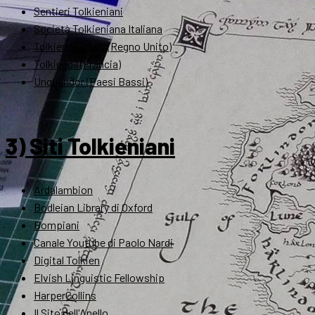
Sentieri Tolkieniani
Società Tolkieniana Italiana
Tolkien Society (Regno Unito)
Tolkiendil (Francia)
Unquendor (Paesi Bassi)
3) Siti Tolkieniani
Ardalambion
Bodleian Library di Oxford
Bompiani
Canale Youtube di Paolo Nardi
Digital Tolkien
Elvish Linguistic Fellowship
HarperCollins
Il Sito dell'Anello