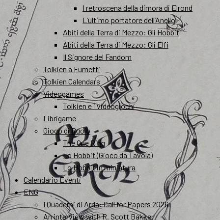
I retroscena della dimora di Elrond
L’ultimo portatore dell’Anello
Abiti della Terra di Mezzo: Gli Hobbit
Abiti della Terra di Mezzo: Gli Elfi
Il Signore del Fandom
Tolkien a Fumetti
Tolkien Calendars
Videogames
Tolkien e i videogiochi
Librigame
Gioco di Ruolo
The One Ring
Lo Hobbit (Gioco da Tavola)
Lo Hobbit in miniatura
Calendario Eventi
ENG
I Quaderni di Arda: Call for Papers 2026
An interview with R. Scott Bakker