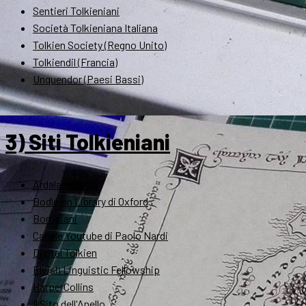
Sentieri Tolkieniani
Società Tolkieniana Italiana
Tolkien Society (Regno Unito)
Tolkiendil (Francia)
Unquendor (Paesi Bassi)
3) Siti Tolkieniani
Ardalambion
Bodleian Library di Oxford
Bompiani
Canale Youtube di Paolo Nardi
Digital Tolkien
Elvish Linguistic Fellowship
HarperCollins
Il Sito dell'Anello