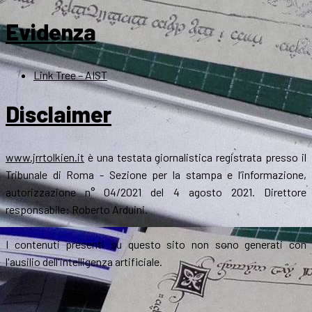
Evidenza
Link Tree – AIST
Disclaimer
www.jrrtolkien.it
è una testata giornalistica registrata presso il
Tribunale di Roma - Sezione per la stampa e l’informazione,
autorizzazione n° 04/2021 del 4 agosto 2021. Direttore
responsabile: Roberto Arduini.
I contenuti presenti su questo sito non sono generati con
l'ausilio dell'intelligenza artificiale.