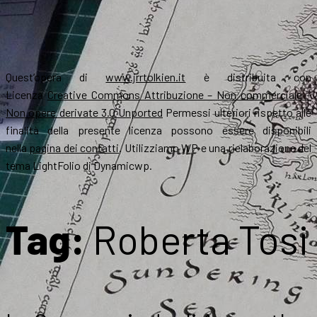
Quest’opera di
www.jrrtolkien.it
è distribuita con
Licenza
Creative Commons Attribuzione – Non commerciale –
Non opere derivate 3.0 Unported
Permessi ulteriori rispetto alle
finalità della presente licenza possono essere disponibili
nella
pagina dei contatti
. Utilizziamo WP e una rielaborazione del
tema LightFolio di Dynamicwp.
Tag:
Roberta Tosi