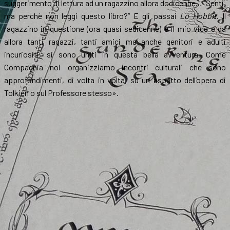
suggerimento di lettura ad un ragazzino allora dodicenne… “Senti,
ma perchè non leggi questo libro?” E gli passai
Lo Hobbit
. Il
ragazzino in questione (ora quasi sedicenne) è il mio vice e da
allora tanti ragazzi, tanti amici ma anche genitori e adulti
incuriositi, si sono uniti in questa bella avventura. Come
Compagnia noi organizziamo incontri culturali che sono
approfondimenti, di volta in volta, su un aspetto dell’opera di
Tolkien o sul Professore stesso».