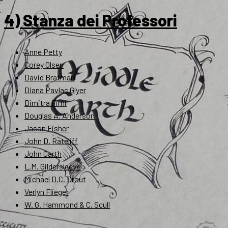
4) Stanza dei Professori
Anne Petty
Corey Olsen
David Bratman
Diana Pavlac Glyer
Dimitra Fimi
Douglas A. Anderson
Jason Fisher
John D. Rateliff
John Garth
L.M. Gildersleeve
Michael D.C. Drout
Verlyn Flieger
W. G. Hammond & C. Scull