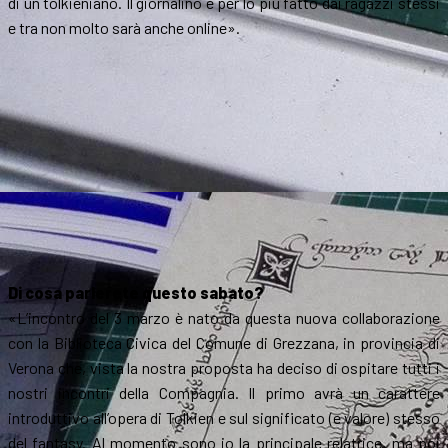
di un tolkieniano. Il giornalino è per lo più fatto dai ragazzi stessi
e tra non molto sarà anche online».
Di cosa parlerete questo sabato?
«L’incontro del 3 marzo è nato da questa nuova collaborazione
con la Biblioteca Civica del Comune di Grezzana, in provincia di
Verona che, vista la nostra proposta ha deciso di ospitare tutti i
nostri incontri della Compagnia. Il primo avrà un carattere
introduttivo all’opera di Tolkien e sul significato (e valore) stesso
del fantasy. Al momento sono io la principale relatrice, ma poi