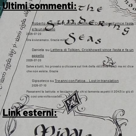
Ultimi commenti:
Roberto Arduini
su
Lettera di Tolkien, Crickhowell vince l’asta
e fa un appello
2026-07-20
Ora è sistemato. Grazie mille!
Daniela
su
Lettera di Tolkien, Crickhowell vince l’asta e fa un
appello
2026-07-20
Salve a tutti, ho provato a cliccare sul link della raccolta fondi ma mi dice
che non esiste. Grazie
Gipsoteco
su
Tre anni con Fatica… Lost in translation
2026-07-10
Passatemi la battuta: e lasciamo che chi si lamenta aspetti il 2043 (o giù di
lì), così una volta scaduti…
Link esterni
: