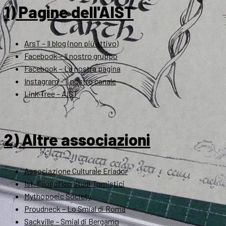
1) Pagine dell'AIST
ArsT – Il blog (non più attivo)
Facebook – Il nostro gruppo
Facebook – La nostra pagina
Instagram – Il nostro canale
Link Tree – AIST
2) Altre associazioni
Associazione Culturale Eriador
Ist. Filosofico Studi Tomistici
Mythopoeic Society
Proudneck – Lo Smial di Roma
Sackville – Smial di Bergamo