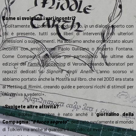
Come si svolgono i vari incontri?
«Solitamente gli incontri li “conduco” io, in un dialogo aperto con
chi è presente, tutti sono liberi di intervenire con ulteriori
riflessioni o suggerimenti. Ma abbiamo anche organizzato alcuni
incontri con amici come Paolo Gulisano o Roberto Fontana.
Come Compagnia abbiamo poi partecipato alle ultime due
edizioni del
Family Happening
di Verona creando laboratori per
ragazzi dedicati al
Signore degli Anelli
. L’anno scorso vi
abbiamo portato anche la Mostra sul libro, che nel 2003 era stata
al Metting di Rimini, creando guide e percorsi ricchi di stimoli per
chi veniva a vederci».
n
Svolgete altre attività?
«Dallo scorso dicembre è nato anche il
giornalino della
Compagnia: “
Il fuoco segreto
“
, dedicato ovviamente al mondo
di Tolkien ma anche al guardare il mondo, gli eventi, con gli occhi