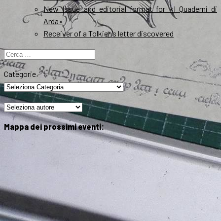
New Issue and editorial format for «I Quaderni di
Arda»
Receiver of a Tolkien’s letter discovered
Ricerca
per:
Categorie
Mappa dei prossimi eventi: