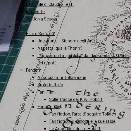
Le Pillole di Claudio Testi
Interviste
Tolkien a Scuola
Temi
Film e Serie-TV
Jackson e il Signore degli Anelli
Aspetta, qual è Thorin?
L’opportunità perduta da Jackson: la morte
dei nipoti
Fandom
Associazioni Tolkieniane
Smial in Italia
Fan-Film
Sulle Tracce dei Kiwi Hobbit
Fan-Fiction
Fan fiction, l’arte di seguire Tolkien
Fan fiction, il canone e le sue sfide
Le Appendici de Lo Hobbit