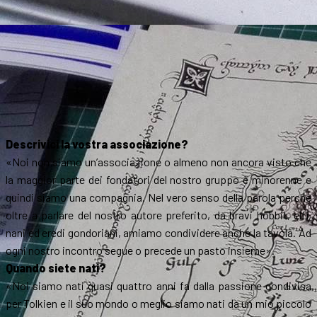
Descrivici la vostra associazione?
«Noi non siamo un’associazione o almeno non ancora visto che
la maggior parte dei fondatori del nostro gruppo è minorenne e
quindi siamo una compagnia. Nel vero senso della parola perché
oltre a parlare del nostro autore preferito, da bravi hobbit, elfi,
nani ed eredi gondoriani, amiamo condividere anche la tavola. Ad
ogni nostro incontro segue o precede un pasto insieme».
Quando siete nati?
«Noi siamo nati quasi quattro anni fa dalla passione condivisa
per Tolkien e il suo mondo o meglio siamo nati da un mio piccolo