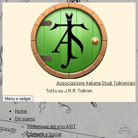
Vai
al
contenuto
Associazione Italiana Studi Tolkieniani
Tutto su J.R.R. Tolkien
Menu e widget
Home
Chi siamo
Redazione del sito AIST
Contatti e Social