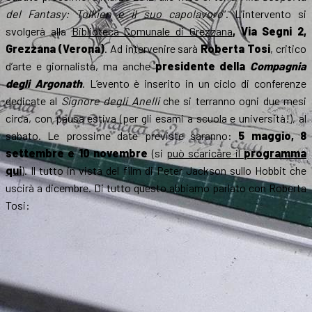
del Fantasy: Tolkien e il suo capolavoro
“. L’intervento si
svolgerà alla
Biblioteca Comunale di Grezzana
, Via Segni 2,
Grezzana (Verona)
. Ad intervenire sarà
Roberta Tosi
, critico
d’arte e giornalista, ma anche
presidente della
Compagnia
degli Argonath
. L’evento è inserito in un ciclo di conferenze
dedicate al
Signore degli Anelli
che si terranno ogni due mesi
circa, con pausa estiva (per gli esami a scuola e università!), al
sabato. Le prossime date previste saranno:
5 maggio, 8
settembre e 10 novembre
(si
può scaricare il
programma
qui
). Il tutto in vista del film di Peter Jackson sullo Hobbit che
uscirà a dicembre. Di tutto questo abbiamo parlato con Roberta
Tosi: