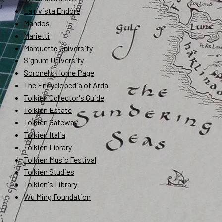
La rivista Endóre
Mandos
Marietti
Marquette University
Signum University
Soronel's Home Page
The Encyclopedia of Arda
Tolkien Collector's Guide
Tolkien Estate
Tolkien Gateway
Tolkien Italia
Tolkien Library
Tolkien Music Festival
Tolkien Studies
Tolkien's Library
Wu Ming Foundation