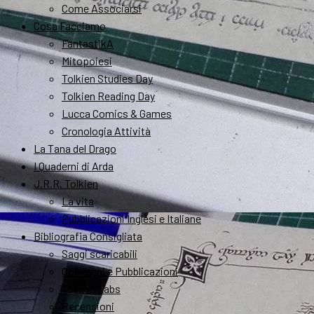
Come Associarsi
Cosa Facciamo
FantastikA
Mitopoiesi
Tolkien Studies Day
Tolkien Reading Day
Lucca Comics & Games
Cronologia Attività
La Tana del Drago
I Quaderni di Arda
J.R.R. Tolkien
La vita
Pubblicazioni Inglesi e Italiane
Bibliografia Consigliata
Saggi scaricabili
Convegni e Pubblicazioni
Tolkien Labs
Recensioni