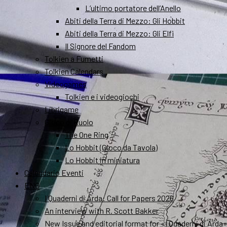
L’ultimo portatore dell’Anello
Abiti della Terra di Mezzo: Gli Hobbit
Abiti della Terra di Mezzo: Gli Elfi
Il Signore del Fandom
Tolkien a Fumetti
Tolkien Calendars
Videogames
Tolkien e i videogiochi
Librigame
Gioco di Ruolo
The One Ring
Lo Hobbit (Gioco da Tavola)
Lo Hobbit in miniatura
Calendario Eventi
ENG
I Quaderni di Arda: Call for Papers 2026
An interview with R. Scott Bakker
New Issue and editorial format for «I Quaderni di Arda