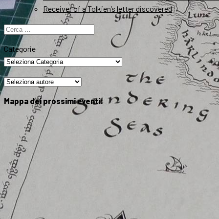
Receiver of a Tolkien’s letter discovered
Ricerca
per:
Categorie
Mappa dei prossimi eventi: