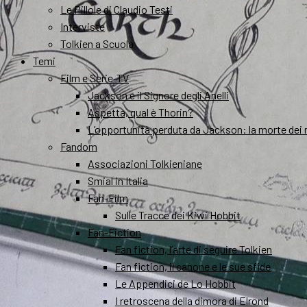
Le Pillole di Claudio Testi
Interviste
Tolkien a Scuola
Temi
Film e Serie-TV
Jackson e il Signore degli Anelli
Aspetta, qual è Thorin?
L’opportunità perduta da Jackson: la morte dei 
Fandom
Associazioni Tolkieniane
Smial in Italia
Fan-Film
Sulle Tracce dei Kiwi Hobbit
Fan-Fiction
Fan fiction, l’arte di seguire Tolkien
Fan fiction, il canone e le sue sfide
Le Appendici de Lo Hobbit
I retroscena della dimora di Elrond