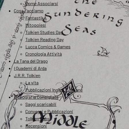
Come Associarsi
Cosa Facciamo
FantastikA
Mitopoiesi
Tolkien Studies Day
Tolkien Reading Day
Lucca Comics & Games
Cronologia Attività
La Tana del Drago
I Quaderni di Arda
J.R.R. Tolkien
La vita
Pubblicazioni Inglesi e Italiane
Bibliografia Consigliata
Saggi scaricabili
Convegni e Pubblicazioni
Tolkien Labs
Recensioni