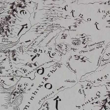
fa un appello
ello
he non esiste. Grazie
), così una volta scaduti…