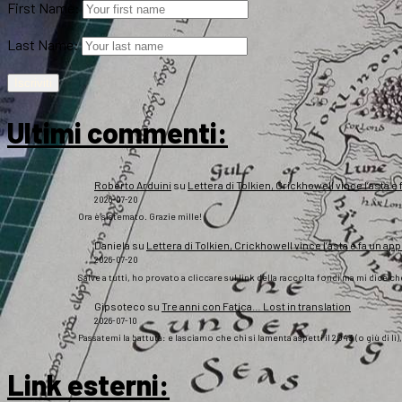
First Name:
Last Name:
Ultimi commenti:
Roberto Arduini
su
Lettera di Tolkien, Crickhowell vince l’asta e 
2026-07-20
Ora è sistemato. Grazie mille!
Daniela
su
Lettera di Tolkien, Crickhowell vince l’asta e fa un app
2026-07-20
Salve a tutti, ho provato a cliccare sul link della raccolta fondi ma mi dice c
Gipsoteco
su
Tre anni con Fatica… Lost in translation
2026-07-10
Passatemi la battuta: e lasciamo che chi si lamenta aspetti il 2043 (o giù di lì
Link esterni
: