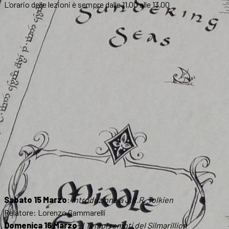
L’orario delle lezioni è sempre dalle 11,00 alle 13,00
Sabato 15 Marzo
:
Introduzione a J.R.R. Tolkien
Relatore: Lorenzo Gammarelli
Domenica 16 Marzo
:
I Tempi remoti del Silmarillion