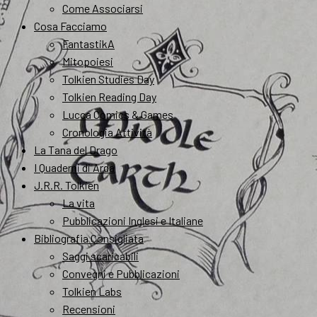
Come Associarsi
Cosa Facciamo
FantastikA
Mitopoiesi
Tolkien Studies Day
Tolkien Reading Day
Lucca Comics & Games
Cronologia Attività
La Tana del Drago
I Quaderni di Arda
J.R.R. Tolkien
La vita
Pubblicazioni Inglesi e Italiane
Bibliografia Consigliata
Saggi scaricabili
Convegni e Pubblicazioni
Tolkien Labs
Recensioni