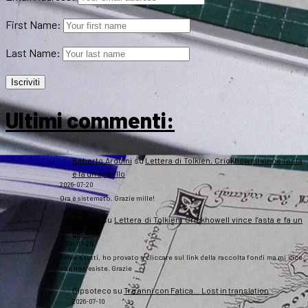
First Name:
Last Name:
Ultimi commenti:
Roberto Arduini
su
Lettera di Tolkien, Crickhowell vince l’asta
e fa un appello
2026-07-20
Ora è sistemato. Grazie mille!
Daniela
su
Lettera di Tolkien, Crickhowell vince l’asta e fa un
appello
2026-07-20
Salve a tutti, ho provato a cliccare sul link della raccolta fondi ma mi dice
che non esiste. Grazie
Gipsoteco
su
Tre anni con Fatica… Lost in translation
2026-07-10