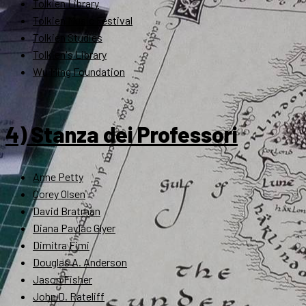
Tolkien Library
Tolkien Music Festival
Tolkien Studies
Tolkien's Library
Wu Ming Foundation
4) Stanza dei Professori
Anne Petty
Corey Olsen
David Bratman
Diana Pavlac Glyer
Dimitra Fimi
Douglas A. Anderson
Jason Fisher
John D. Rateliff