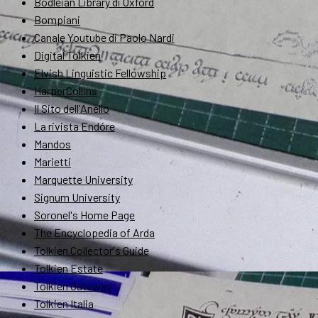
Bodleian Library di Oxford
Bompiani
Canale Youtube di Paolo Nardi
Digital Tolkien
Elvish Linguistic Fellowship
HarperCollins
Il Sito dell'Anello
La rivista Endóre
Mandos
Marietti
Marquette University
Signum University
Soronel's Home Page
The Encyclopedia of Arda
Tolkien Collector's Guide
Tolkien Estate
Tolkien Gateway
Tolkien Italia