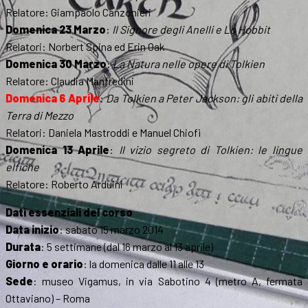
Relatore: Giampaolo Canzonieri
Domenica 23 Marzo
:
Il Signore degli Anelli e Lo Hobbit
Relatori: Norbert Spina ed Erin Oak
Domenica 30 Marzo
:
La Natura nelle opere di Tolkien
Relatore: Claudia Manfredini
Domenica 6 Aprile
:
Da Tolkien a Peter Jackson: gli abiti della
Terra di Mezzo
Relatori: Daniela Mastroddi e Manuel Chiofi
Domenica 13 Aprile
:
Il vizio segreto di Tolkien: le lingue
elfiche
Relatore: Roberto Arduini
Dati essenziali del corso
Data inizio
: sabato 15 marzo 2014
Durata
: 5 settimane (dal 16 marzo al 13 aprile)
Giorno e orario
: la domenica dalle 11 alle 13
Sede
: museo Vigamus, in via Sabotino 4 (metro A, fermata
Ottaviano) – Roma