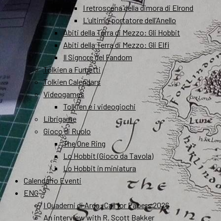
I retroscena della dimora di Elrond
L’ultimo portatore dell’Anello
Abiti della Terra di Mezzo: Gli Hobbit
Abiti della Terra di Mezzo: Gli Elfi
Il Signore del Fandom
Tolkien a Fumetti
Tolkien Calendars
Videogames
Tolkien e i videogiochi
Librigame
Gioco di Ruolo
The One Ring
Lo Hobbit (Gioco da Tavola)
Lo Hobbit in miniatura
Calendario Eventi
ENG
I Quaderni di Arda: Call for Papers 2026
An interview with R. Scott Bakker