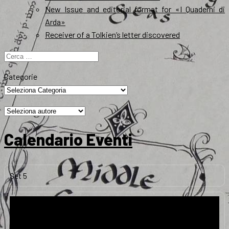
New Issue and editorial format for «I Quaderni di
Arda»
Receiver of a Tolkien’s letter discovered
Ricerca
per:
Categorie
Calendario Eventi
Set
5