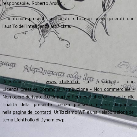
responsabile: Roberto Arduini.
I contenuti presenti su questo sito non sono generati con
l'ausilio dell'intelligenza artificiale.
Quest’opera di
www.jrrtolkien.it
è distribuita con
Licenza
Creative Commons Attribuzione – Non commerciale –
Non opere derivate 3.0 Unported
Permessi ulteriori rispetto alle
finalità della presente licenza possono essere disponibili
nella
pagina dei contatti
. Utilizziamo WP e una rielaborazione del
tema LightFolio di Dynamicwp.