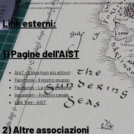
Passatemi la battuta: e lasciamo che chi si lamenta aspetti il 2043 (o giù di
lì), così una volta scaduti…
Link esterni
:
1) Pagine dell'AIST
ArsT – Il blog (non più attivo)
Facebook – Il nostro gruppo
Facebook – La nostra pagina
Instagram – Il nostro canale
Link Tree – AIST
2) Altre associazioni