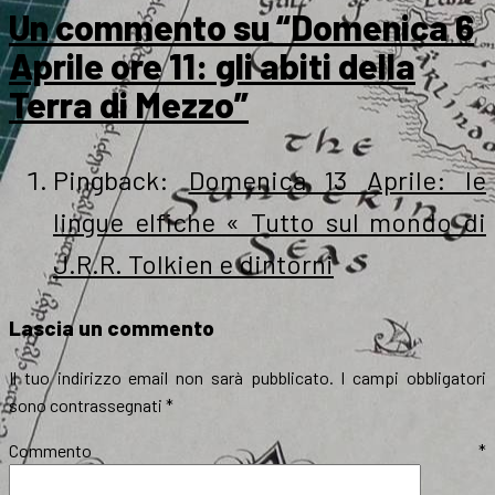
Un commento su “Domenica 6
Aprile ore 11: gli abiti della
Terra di Mezzo”
Pingback:
Domenica 13 Aprile: le
lingue elfiche « Tutto sul mondo di
J.R.R. Tolkien e dintorni
Lascia un commento
Il tuo indirizzo email non sarà pubblicato.
I campi obbligatori
sono contrassegnati
*
Commento
*