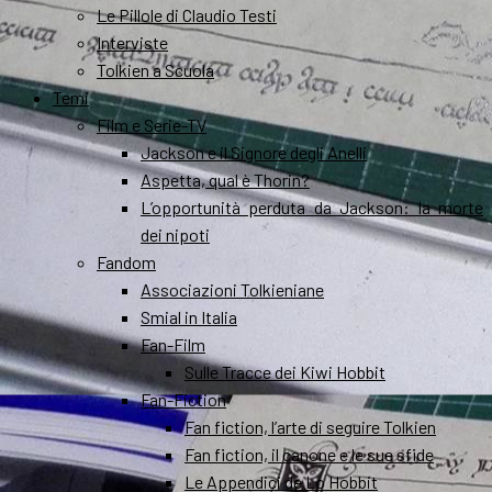
Le Pillole di Claudio Testi
Interviste
Tolkien a Scuola
Temi
Film e Serie-TV
Jackson e il Signore degli Anelli
Aspetta, qual è Thorin?
L’opportunità perduta da Jackson: la morte
dei nipoti
Fandom
Associazioni Tolkieniane
Smial in Italia
Fan-Film
Sulle Tracce dei Kiwi Hobbit
Fan-Fiction
Fan fiction, l’arte di seguire Tolkien
Fan fiction, il canone e le sue sfide
Le Appendici de Lo Hobbit