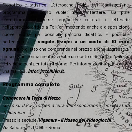
filosofico e artistico. L’eterogeneità dei testi analizzati nel
programma del corso vuole infatti riflettere, sia pure
sinteticamente, diverse prospettive culturali e letterarie
nell’approccio critico a Tolkien, mettendo anche a disposizione
nuove risorse per possibili percorsi didattici. È possibile
partecipare alle
singole lezioni a un costo di 10 euro
ognuna
, biglietto che comprende nel prezzo anche l’ingresso al
museo (che normalmente avrebbe un costo di 8 euro) e l’utilizzo
dei videogiochi per tutto il giorno. Per informazioni si può inviare
una mail qui:
info@jrrtolkien.it
.
Programma completo
Conoscere la Terra di Mezzo
corso su J.R.R. Tolkien a cura dell’Associazione romana studi
Tolkieniani
Presso la sede del
Vigamus – il Museo dei Videogiochi
Via Sabotino 4, 00195 – Roma