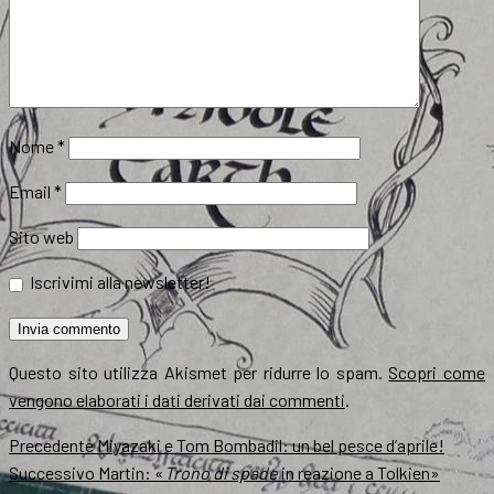
Nome
*
Email
*
Sito web
Iscrivimi alla newsletter!
Questo sito utilizza Akismet per ridurre lo spam.
Scopri come
vengono elaborati i dati derivati dai commenti
.
Navigazione
Articolo
Precedente
Miyazaki e Tom Bombadil: un bel pesce d’aprile!
precedente:
Articolo
Successivo
Martin: «
Trono di spade
in reazione a Tolkien»
articoli