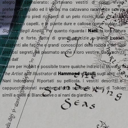
allegro e spensierato; portavano vestiti di colori vivaci,
preferendo il giallo ed il verde, ma calzavano raramente scarpe,
essendo i loro piedi ricoperti di un pelo riccio, folto e castano
come i loro capelli, e le piante dure e callose come suole» (dal
Signore degli Anelli
). Per quanto riguarda i
Nani
, la loro natura
testarda e forte, fatta di grandi amicizie e grandi ostilità,
resistenti alle fatiche e grandi conoscitori della roccia e dei suoi
preziosi segreti, ha plasmato anche il loro vestire. Dagli schizzi
fatti dall’
autore per Hobbit è possibile trarre qualche indizio (si trovano in
The Artist and Illustrator
di
Hammond
e
Scull
) sugli abiti che i
Nani indossano. Riportati su pellicola, i vestiti descritti e i
cappucci colorati avrebbero fatto sembrare i Nani di Tolkien
simili a quelli di Biancaneve o ai nani da giardino.