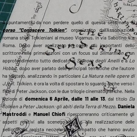
Appuntamento da non perdere quello di questa settimana al
corso “Conoscere Tolkien”
, organizzato dall’Associazione
romana studi Tolkieniani al museo Vigamus, in via Sabotino 4 a
Roma. Dopo aver analizzato le opere più importanti dello
scrittore nelle prime lezioni con un focus sul
Silmarillion
e un
approfondimento tutto dedicato al
Signore degli Anelli
e a
Lo
Hobbit
, dopo aver parlato delle principali tematiche che l’autore
ha trattato, analizzando in particolare
La Natura nelle opere di
J.R.R. Tolkien
, è ora la volta di spostare lo sguardo anche verso i
film di Peter Jackson, con le due trilogie cinematografiche. Nella
lezione di
domenica 6 Aprile, dalle 11 alle 13
, dal titolo
Da
Tolkien a Peter Jackson: gli abiti della Terra di Mezzo
,
Daniela
Mastroddi
e
Manuel Chiofi
ripercorreranno criticamente gli
aspetti relativi alla sceneggiatura e alla realizzazione delle
pellicole del regista neozelandese, l’impatto che hanno avuto
sugli appassionati lettori di Tolkien, per poi concentrare