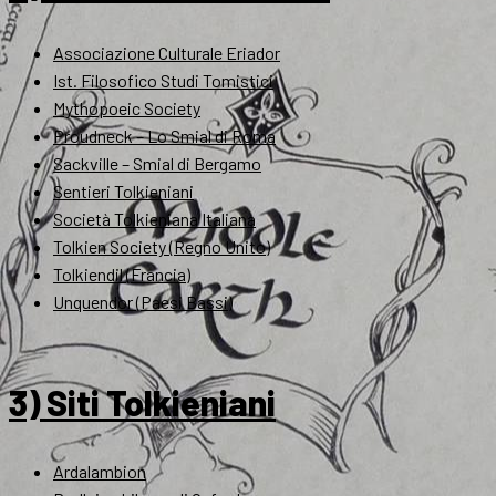
Associazione Culturale Eriador
Ist. Filosofico Studi Tomistici
Mythopoeic Society
Proudneck – Lo Smial di Roma
Sackville – Smial di Bergamo
Sentieri Tolkieniani
Società Tolkieniana Italiana
Tolkien Society (Regno Unito)
Tolkiendil (Francia)
Unquendor (Paesi Bassi)
3) Siti Tolkieniani
Ardalambion