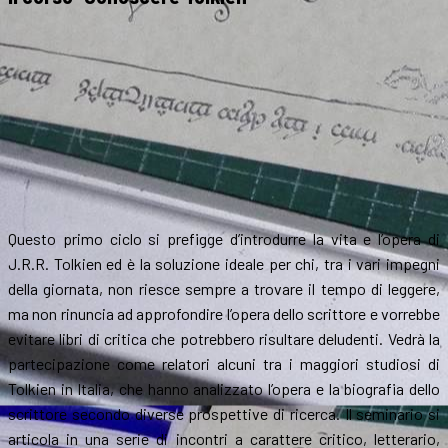
Questo primo ciclo si prefigge d’introdurre la vita e l’opera di
J.R.R. Tolkien ed è la soluzione ideale per chi, tra i vari impegni
della giornata, non riesce sempre a trovare il tempo di leggere,
ma non rinuncia ad approfondire l’opera dello scrittore e vorrebbe
evitare libri di critica che potrebbero risultare deludenti. Vedrà la
partecipazione come relatori alcuni tra i maggiori studiosi di
Tolkien in Italia, che hanno analizzato l’opera e la biografia dello
scrittore secondo diverse prospettive di ricerca. Il seminario si
articola in una serie di incontri a carattere critico, letterario,