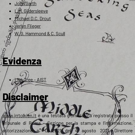
John Garth
L.M. Gildersleeve
Michael D.C. Drout
Verlyn Flieger
W. G. Hammond & C. Scull
Evidenza
Link Tree – AIST
Disclaimer
www.jrrtolkien.it
è una testata giornalistica registrata presso il
Tribunale di Roma - Sezione per la stampa e l’informazione,
autorizzazione n° 04/2021 del 4 agosto 2021. Direttore