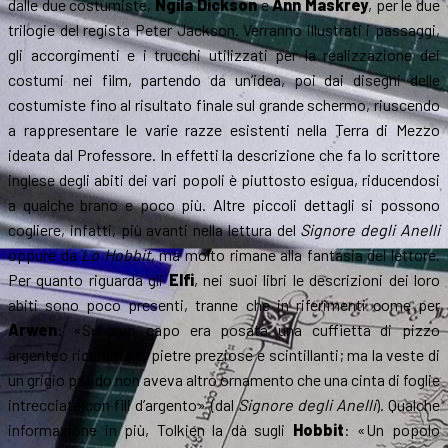
dalle due costumiste,
Ngila Dickson
e
Ann Maskrey
, per le due
trilogie del regista Peter Jackson. Verranno illustrati i passaggi,
gli accorgimenti e i trucchi utilizzati per la realizzazione dei
costumi nei film, partendo da un’idea, poi dai disegni delle
costumiste fino al risultato finale sul grande schermo, riuscendo
a rappresentare le varie razze esistenti nella Terra di Mezzo
ideata dal Professore. In effetti la descrizione che fa lo scrittore
inglese degli abiti dei vari popoli è piuttosto esigua, riducendosi
a qualche brano e poco più. Altre piccoli dettagli si possono
cogliere, infatti, più avanti nella lettura del
Signore degli Anelli
oppure da
Lo Hobbit
, ma molto rimane alla fantasia del lettore.
Per quanto riguarda gli
Elfi
, nei suoi libri le descrizioni dei loro
abiti sono poco presenti, tranne che in riferimenti come per
Arwen
: «Sul suo capo era posata una cuffietta di pizzo
argenteo ricamata di pietre preziose e scintillanti; ma la veste di
un grigio pallido non aveva altro ornamento che una cinta di foglie
intrecciate con fili d’argento» (dal
Signore degli Anelli
). Qualche
informazione in più, Tolkien la dà sugli
Hobbit
: «Un popolo