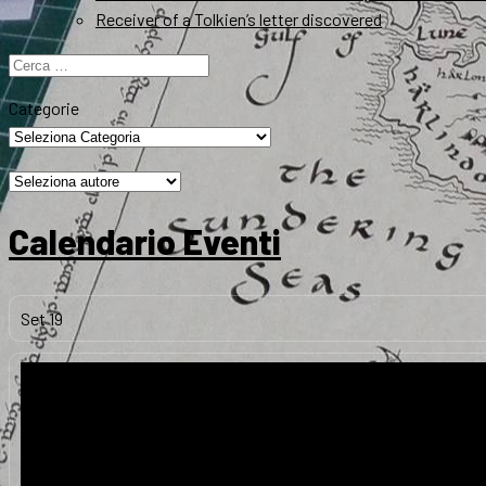
Receiver of a Tolkien’s letter discovered
Ricerca
per:
Categorie
Calendario Eventi
Set
19