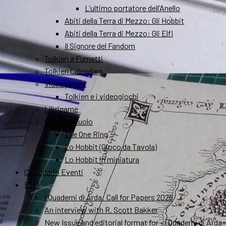
L’ultimo portatore dell’Anello
Abiti della Terra di Mezzo: Gli Hobbit
Abiti della Terra di Mezzo: Gli Elfi
Il Signore del Fandom
Tolkien a Fumetti
Tolkien Calendars
Videogames
Tolkien e i videogiochi
Librigame
Gioco di Ruolo
The One Ring
Lo Hobbit (Gioco da Tavola)
Lo Hobbit in miniatura
Calendario Eventi
ENG
I Quaderni di Arda: Call for Papers 2026
An interview with R. Scott Bakker
New Issue and editorial format for «I Quaderni di Arda