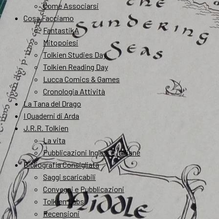
Come Associarsi
Cosa Facciamo
FantastikA
Mitopoiesi
Tolkien Studies Day
Tolkien Reading Day
Lucca Comics & Games
Cronologia Attività
La Tana del Drago
I Quaderni di Arda
J.R.R. Tolkien
La vita
Pubblicazioni Inglesi e Italiane
Bibliografia Consigliata
Saggi scaricabili
Convegni e Pubblicazioni
Tolkien Labs
Recensioni