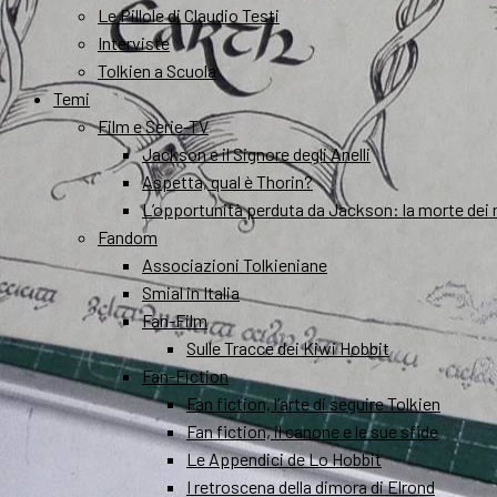
Le Pillole di Claudio Testi
Interviste
Tolkien a Scuola
Temi
Film e Serie-TV
Jackson e il Signore degli Anelli
Aspetta, qual è Thorin?
L’opportunità perduta da Jackson: la morte dei 
Fandom
Associazioni Tolkieniane
Smial in Italia
Fan-Film
Sulle Tracce dei Kiwi Hobbit
Fan-Fiction
Fan fiction, l’arte di seguire Tolkien
Fan fiction, il canone e le sue sfide
Le Appendici de Lo Hobbit
I retroscena della dimora di Elrond