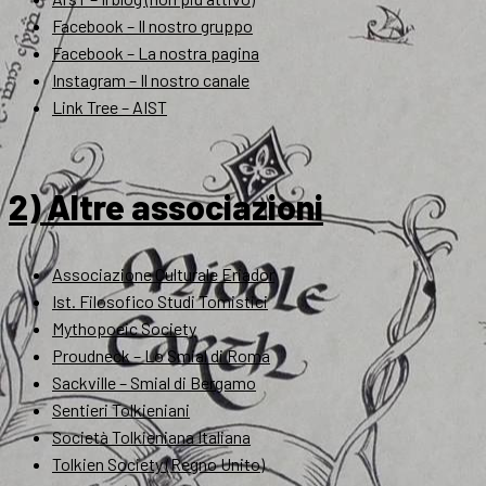
Facebook – Il nostro gruppo
Facebook – La nostra pagina
Instagram – Il nostro canale
Link Tree – AIST
2) Altre associazioni
Associazione Culturale Eriador
Ist. Filosofico Studi Tomistici
Mythopoeic Society
Proudneck – Lo Smial di Roma
Sackville – Smial di Bergamo
Sentieri Tolkieniani
Società Tolkieniana Italiana
Tolkien Society (Regno Unito)