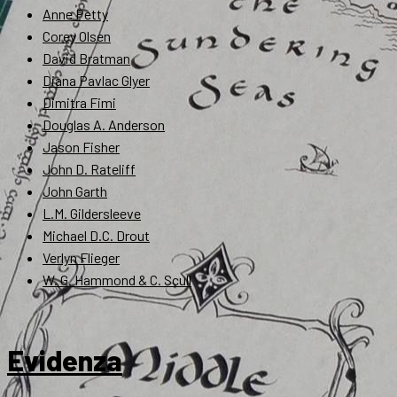
Anne Petty
Corey Olsen
David Bratman
Diana Pavlac Glyer
Dimitra Fimi
Douglas A. Anderson
Jason Fisher
John D. Rateliff
John Garth
L.M. Gildersleeve
Michael D.C. Drout
Verlyn Flieger
W. G. Hammond & C. Scull
Evidenza