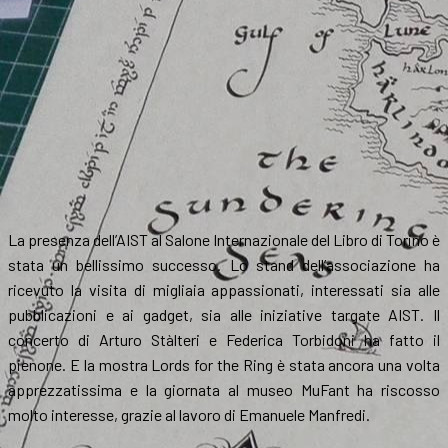
La presenza dell’AIST al Salone Internazionale del Libro di Torino è
stata un bellissimo successo. Lo stand dell’associazione ha
ricevuto la visita di migliaia appassionati, interessati sia alle
pubblicazioni e ai gadget, sia alle iniziative targate AIST. Il
concerto di Arturo Stàlteri e Federica Torbidoni ha fatto il
pienone. E la mostra Lords for the Ring è stata ancora una volta
apprezzatissima e la giornata al museo MuFant ha riscosso
molto interesse, grazie al lavoro di Emanuele Manfredi.