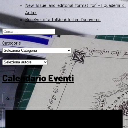
New Issue and editorial format for «I Quaderni di
Arda»
Receiver of a Tolkien’s letter discovered
Ricerca
per:
Categorie
Calendario Eventi
Set
19