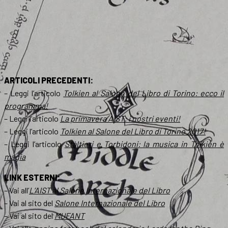
ARTICOLI PRECEDENTI:
– Leggi l’articolo
Tolkien al Salone del Libro di Torino: ecco il
programma!
– Leggi l’articolo
La primavera AIST: i nostri eventi!
– Leggi l’articolo
Tolkien al Salone del Libro di Torino 2017!
– Leggi l’articolo
Stàltieri e Torbidoni: la musica in Tolkien è
magia
LINK ESTERNI:
– Vai all’
L’AIST al Salone Internazionale del Libro
– Vai al sito del
Salone Internazionale del Libro
– Vai al sito del
MUFANT