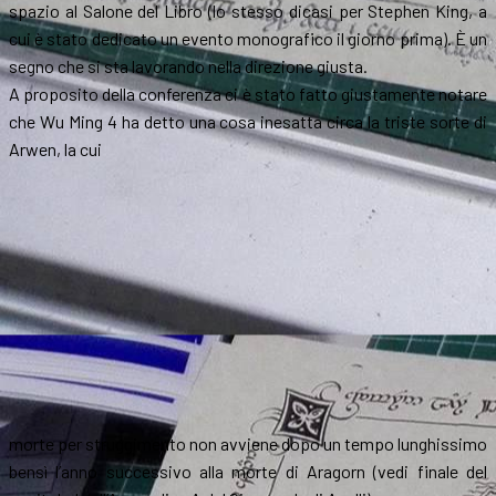
spazio al Salone del Libro (lo stesso dicasi per Stephen King, a
cui è stato dedicato un evento monografico il giorno prima). È un
segno che si sta lavorando nella direzione giusta.
A proposito della conferenza ci è stato fatto giustamente notare
che Wu Ming 4 ha detto una cosa inesatta circa la triste sorte di
Arwen, la cui
morte per struggimento non avviene dopo un tempo lunghissimo
bensì l’anno successivo alla morte di Aragorn (vedi finale del