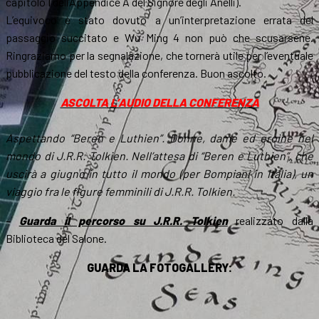
capitolo I dell’Appendice A del Signore degli Anelli).
L’equivoco è stato dovuto a un’interpretazione errata del
passaggio succitato e Wu Ming 4 non può che scusarsene.
Ringraziamo per la segnalazione, che tornerà utile per l’eventuale
pubblicazione del testo della conferenza. Buon ascolto.
ASCOLTA L’AUDIO DELLA CONFERENZA
Aspettando “Beren e Luthien”. Donne, dame ed eroine nel
mondo di J.R.R. Tolkien. Nell’attesa di “Beren e Luthien”, che
uscirà a giugno in tutto il mondo (per Bompiani in Italia), un
viaggio fra le figure femminili di J.R.R. Tolkien.
–
Guarda il percorso su J.R.R. Tolkien
realizzato dalla
Biblioteca del Salone.
GUARDA LA FOTOGALLERY: