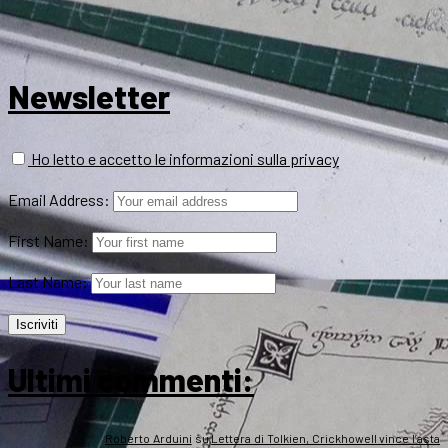
Newsletter
Ho letto e accetto le informazioni sulla privacy
Email Address:
First Name:
Last Name:
Ultimi commenti:
Roberto Arduini
su
Lettera di Tolkien, Crickhowell vince l’asta