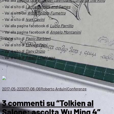
– Vai alla
pagina facebook del calendario Lords for the Ring
– Vai al sito di
Lucca Comics and Games
– Vai al sito del
WOW Spazio Fumetto
– Vai al sito di
Ivan Cavini
– Vai alla pagina facebook di
Lucio Parrillo
– Vai alla pagina facebook di
Angelo Montanini
– Vai al sito di
Paolo Barbieri
– Vai al sito di
Edvige Faini
– Vai al sito di
Dany Orizio
– Vai al sito di
Alberto Dal Lago
.
Scritto
Autore
Categorie
2017-05-22
2017-06-06
Roberto Arduini
Conferenze
il
3 commenti su “Tolkien al
Salone: ascolta Wu Ming 4”