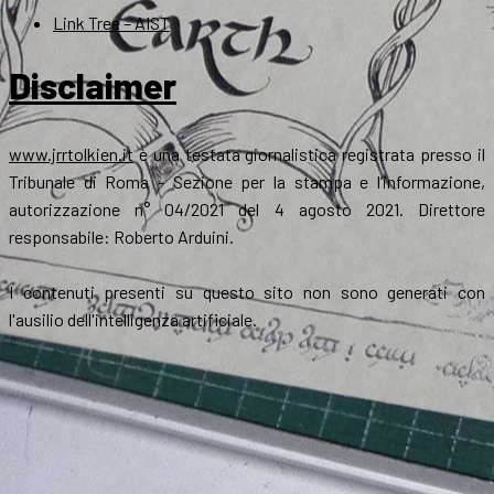
Link Tree – AIST
Disclaimer
www.jrrtolkien.it
è una testata giornalistica registrata presso il
Tribunale di Roma - Sezione per la stampa e l’informazione,
autorizzazione n° 04/2021 del 4 agosto 2021. Direttore
responsabile: Roberto Arduini.
I contenuti presenti su questo sito non sono generati con
l'ausilio dell'intelligenza artificiale.