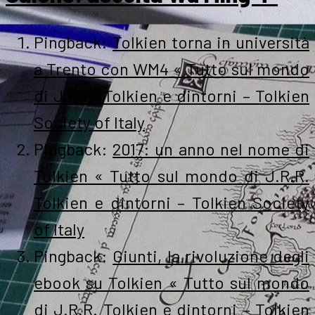
Pingback:
Tolkien torna in università
a Trento con WM4 « Tutto sul mondo
di J.R.R. Tolkien e dintorni – Tolkien
Society of Italy
Pingback:
2017: un anno nel nome di
Tolkien « Tutto sul mondo di J.R.R.
Tolkien e dintorni – Tolkien Society
of Italy
Pingback:
Giunti, la rivoluzione degli
ebook su Tolkien « Tutto sul mondo
di J.R.R. Tolkien e dintorni – Tolkien