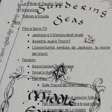
Le Pillole di Claudio Testi
Interviste
Tolkien a Scuola
Temi
Film e Serie-TV
Jackson e il Signore degli Anelli
Aspetta, qual è Thorin?
L’opportunità perduta da Jackson: la morte
dei nipoti
Fandom
Associazioni Tolkieniane
Smial in Italia
Fan-Film
Sulle Tracce dei Kiwi Hobbit
Fan-Fiction
Fan fiction, l’arte di seguire Tolkien
Fan fiction, il canone e le sue sfide
Le Appendici de Lo Hobbit