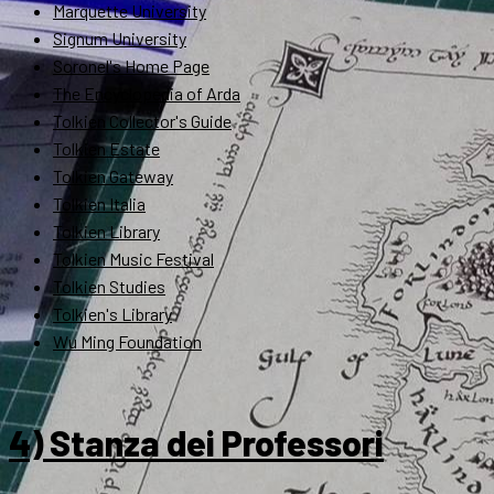
Marquette University
Signum University
Soronel's Home Page
The Encyclopedia of Arda
Tolkien Collector's Guide
Tolkien Estate
Tolkien Gateway
Tolkien Italia
Tolkien Library
Tolkien Music Festival
Tolkien Studies
Tolkien's Library
Wu Ming Foundation
4) Stanza dei Professori