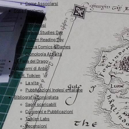
Come Associarsi
Cosa Facciamo
FantastikA
Mitopoiesi
Tolkien Studies Day
Tolkien Reading Day
Lucca Comics & Games
Cronologia Attività
La Tana del Drago
I Quaderni di Arda
J.R.R. Tolkien
La vita
Pubblicazioni Inglesi e Italiane
Bibliografia Consigliata
Saggi scaricabili
Convegni e Pubblicazioni
Tolkien Labs
Recensioni