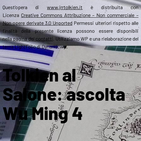
Quest’opera di
www.jrrtolkien.it
è distribuita con
Licenza
Creative Commons Attribuzione – Non commerciale –
Non opere derivate 3.0 Unported
Permessi ulteriori rispetto alle
finalità della presente licenza possono essere disponibili
nella
pagina dei contatti
. Utilizziamo WP e una rielaborazione del
tema LightFolio di Dynamicwp.
Tolkien al
Salone: ascolta
Wu Ming 4