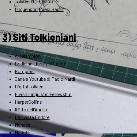
Tolkiendil (Francia)
Unquendor (Paesi Bassi)
3) Siti Tolkieniani
Ardalambion
Bodleian Library di Oxford
Bompiani
Canale Youtube di Paolo Nardi
Digital Tolkien
Elvish Linguistic Fellowship
HarperCollins
Il Sito dell'Anello
La rivista Endóre
Mandos
Marietti