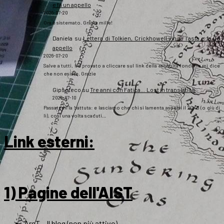
e fa un appello
2026-07-20
Ora è sistemato. Grazie mille!
Daniela
su
Lettera di Tolkien, Crickhowell vince l’asta e fa un
appello
2026-07-20
Salve a tutti, ho provato a cliccare sul link della raccolta fondi ma mi dice
che non esiste. Grazie
Gipsoteco
su
Tre anni con Fatica… Lost in translation
2026-07-10
Passatemi la battuta: e lasciamo che chi si lamenta aspetti il 2043 (o giù di
lì), così una volta scaduti…
Link esterni
:
1) Pagine dell'AIST
ArsT – Il blog (non più attivo)