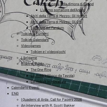
I retroscena della dimora di Elrond
L’ultimo portatore dell’Anello
Abiti della Terra di Mezzo: Gli Hobbit
Abiti della Terra di Mezzo: Gli Elfi
Il Signore del Fandom
Tolkien a Fumetti
Tolkien Calendars
Videogames
Tolkien e i videogiochi
Librigame
Gioco di Ruolo
The One Ring
Lo Hobbit (Gioco da Tavola)
Lo Hobbit in miniatura
Calendario Eventi
ENG
I Quaderni di Arda: Call for Papers 2026
An interview with R. Scott Bakker