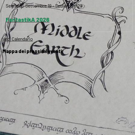
Segnalati
Settembre 19
-
Settembre 20
FantastikA 2026
Vedi Calendario
Mappa dei prossimi eventi: