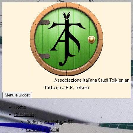
Vai
al
contenuto
Associazione Italiana Studi Tolkieniani
Tutto su J.R.R. Tolkien
Menu e widget
Home
Chi siamo
Redazione del sito AIST
Contatti e Social