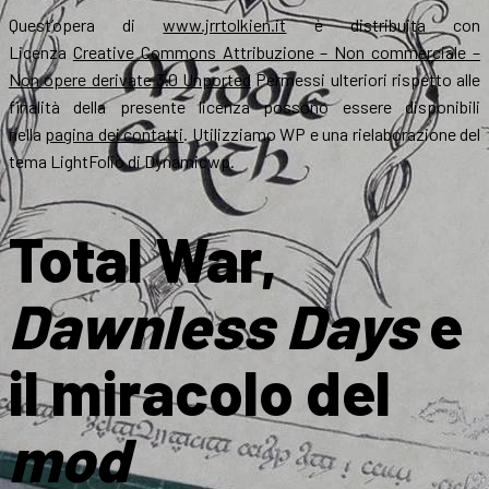
Quest’opera di
www.jrrtolkien.it
è distribuita con
Licenza
Creative Commons Attribuzione – Non commerciale –
Non opere derivate 3.0 Unported
Permessi ulteriori rispetto alle
finalità della presente licenza possono essere disponibili
nella
pagina dei contatti
. Utilizziamo WP e una rielaborazione del
tema LightFolio di Dynamicwp.
Total War,
Dawnless Days
e
il miracolo del
mod