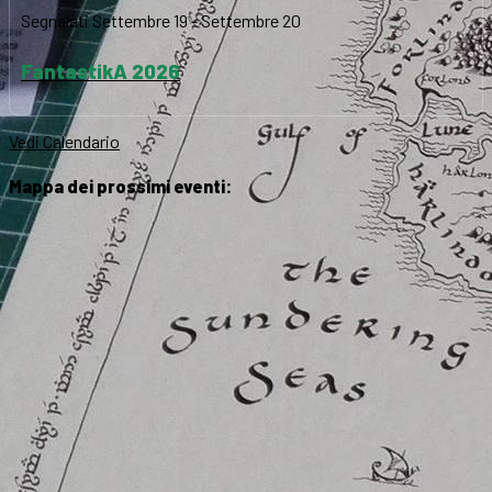
Segnalati
Settembre 19
-
Settembre 20
FantastikA 2026
Vedi Calendario
Mappa dei prossimi eventi: