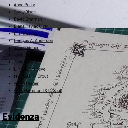
Anne Petty
Corey Olsen
David Bratman
Diana Pavlac Glyer
Dimitra Fimi
Douglas A. Anderson
Jason Fisher
John D. Rateliff
John Garth
L.M. Gildersleeve
Michael D.C. Drout
Verlyn Flieger
W. G. Hammond & C. Scull
Evidenza