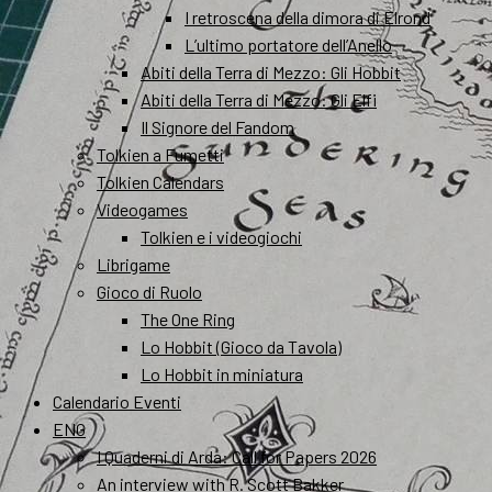
I retroscena della dimora di Elrond
L’ultimo portatore dell’Anello
Abiti della Terra di Mezzo: Gli Hobbit
Abiti della Terra di Mezzo: Gli Elfi
Il Signore del Fandom
Tolkien a Fumetti
Tolkien Calendars
Videogames
Tolkien e i videogiochi
Librigame
Gioco di Ruolo
The One Ring
Lo Hobbit (Gioco da Tavola)
Lo Hobbit in miniatura
Calendario Eventi
ENG
I Quaderni di Arda: Call for Papers 2026
An interview with R. Scott Bakker