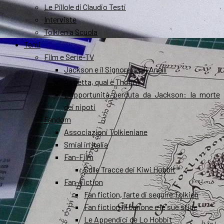
Le Pillole di Claudio Testi
Interviste
Tolkien a Scuola
Temi
Film e Serie-TV
Jackson e il Signore degli Anelli
Aspetta, qual è Thorin?
L’opportunità perduta da Jackson: la morte
dei nipoti
Fandom
Associazioni Tolkieniane
Smial in Italia
Fan-Film
Sulle Tracce dei Kiwi Hobbit
Fan-Fiction
Fan fiction, l’arte di seguire Tolkien
Fan fiction, il canone e le sue sfide
Le Appendici de Lo Hobbit