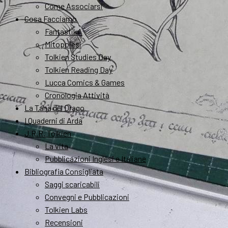
Come Associarsi
Cosa Facciamo
FantastikA
Mitopoiesi
Tolkien Studies Day
Tolkien Reading Day
Lucca Comics & Games
Cronologia Attività
La Tana del Drago
I Quaderni di Arda
J.R.R. Tolkien
La vita
Pubblicazioni Inglesi e Italiane
Bibliografia Consigliata
Saggi scaricabili
Convegni e Pubblicazioni
Tolkien Labs
Recensioni