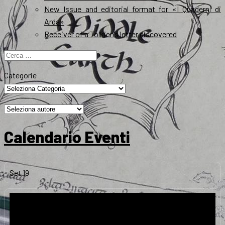
New Issue and editorial format for «I Quaderni di
Arda»
Receiver of a Tolkien’s letter discovered
Ricerca
per:
Categorie
Calendario Eventi
Set
19