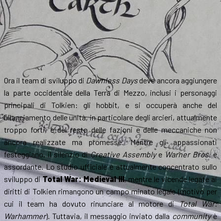
Ora il team di sviluppo di
Dawnless Days
deve ancora aggiungere
la parte occidentale della Terra di Mezzo, inclusi i personaggi
principali di Tolkien: gli hobbit, e si occuperà anche del
bilanciamento delle unità, in particolare degli arcieri, attualmente
troppo forti, e del resto delle fazioni e delle meccaniche non
ancora realizzate ma promesse. Mentre gli appassionati
festeggiano, il silenzio di
Creative Assembly
e
Warner Bros.
è
assordante. Lo studio ufficiale è attualmente concentrato sullo
sviluppo di
Total War: Medieval III
, mentre le vicende legate ai
diritti di Tolkien rimangono un campo minato legale (motivo per
cui il team ha dovuto rinunciare al motore di
Total War:
Warhammer
). Tuttavia, il messaggio inviato dalla
community
è