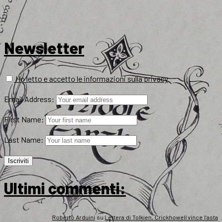
Newsletter
Ho letto e accetto le informazioni sulla privacy
Email Address:
First Name:
Last Name:
Ultimi commenti:
Roberto Arduini
su
Lettera di Tolkien, Crickhowell vince l’asta