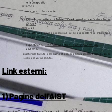
e fa un appello
2026-07-20
Ora è sistemato. Grazie mille!
Daniela
su
Lettera di Tolkien, Crickhowell vince l’asta e fa un
appello
2026-07-20
Salve a tutti, ho provato a cliccare sul link della raccolta fondi ma mi dice
che non esiste. Grazie
Gipsoteco
su
Tre anni con Fatica… Lost in translation
2026-07-10
Passatemi la battuta: e lasciamo che chi si lamenta aspetti il 2043 (o giù di
lì), così una volta scaduti…
Link esterni
:
1) Pagine dell'AIST
ArsT – Il blog (non più attivo)