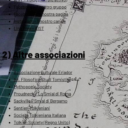
Facebook – Il nostro gruppo
Facebook – La nostra pagina
Instagram – Il nostro canale
Link Tree – AIST
2) Altre associazioni
Associazione Culturale Eriador
Ist. Filosofico Studi Tomistici
Mythopoeic Society
Proudneck – Lo Smial di Roma
Sackville – Smial di Bergamo
Sentieri Tolkieniani
Società Tolkieniana Italiana
Tolkien Society (Regno Unito)