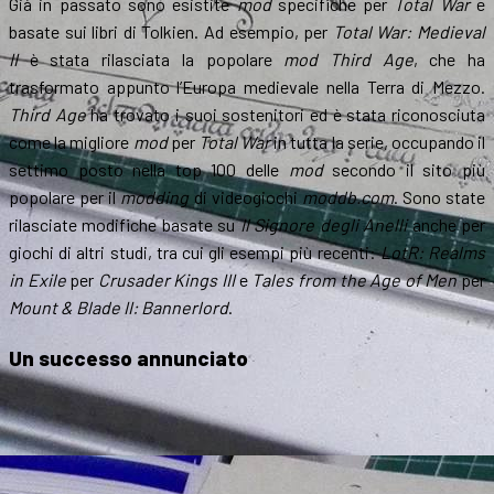
Già in passato sono esistite
mod
specifiche per
Total War
e
basate sui libri di Tolkien. Ad esempio, per
Total War:
Medieval
II
è stata rilasciata la popolare
mod
Third Age
, che ha
trasformato appunto l’Europa medievale nella Terra di Mezzo.
Third Age
ha trovato i suoi sostenitori ed è stata riconosciuta
come la migliore
mod
per
Total War
in tutta la serie, occupando il
settimo posto nella top 100 delle
mod
secondo il sito più
popolare per il
modding
di videogiochi
moddb.com
. Sono state
rilasciate modifiche basate su
Il Signore degli Anelli
anche per
giochi di altri studi, tra cui gli esempi più recenti:
LotR: Realms
in Exile
per
Crusader Kings III
e
Tales from the Age of Men
per
Mount & Blade II: Bannerlord
.
Un
successo annunciato