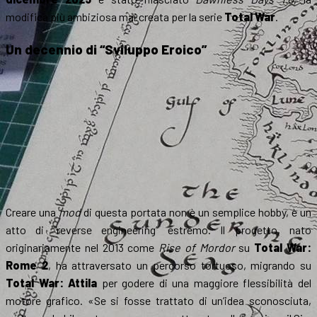
modifica più ambiziosa mai creata per la serie
Total War
.
Un decennio di “Sviluppo Eroico”
Creare una
mod
di questa portata non è un semplice hobby, è un
atto di “reverse engineering” estremo. Il progetto, nato
originariamente nel 2013 come
Rise of Mordor
su
Total War:
Rome 2
, ha attraversato un percorso tortuoso, migrando su
Total War: Attila
per godere di una maggiore flessibilità del
motore grafico. «Se si fosse trattato di un’idea sconosciuta,