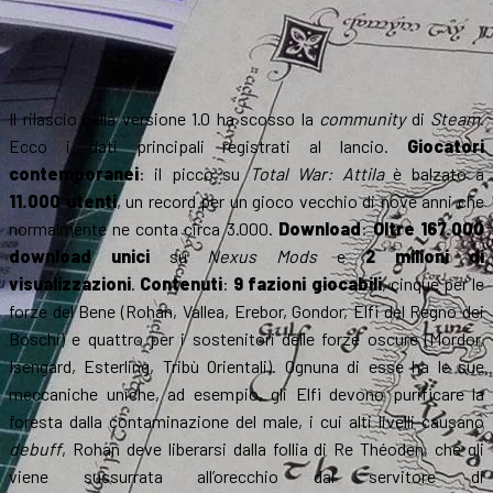
Il rilascio della versione 1.0 ha scosso la
community
di
Steam
.
Ecco i dati principali registrati al lancio.
Giocatori
contemporanei
: il picco su
Total War: Attila
è balzato a
11.000 utenti
, un record per un gioco vecchio di nove anni che
normalmente ne conta circa 3.000.
Download
:
Oltre 167.000
download unici
su
Nexus Mods
e
2 milioni di
visualizzazioni
.
Contenuti
:
9 fazioni giocabili
, cinque per le
forze del Bene (Rohan, Vallea, Erebor, Gondor, Elfi del Regno dei
Boschi) e quattro per i sostenitori delle forze oscure (Mordor,
Isengard, Esterling, Tribù Orientali). Ognuna di esse ha le sue
meccaniche uniche, ad esempio, gli Elfi devono purificare la
foresta dalla contaminazione del male, i cui alti livelli causano
debuff
, Rohan deve liberarsi dalla follia di Re Théoden, che gli
viene sussurrata all’orecchio dal servitore di