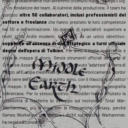
molto probabilmente non avremmo ottenuto nulla», spiega il Sig.
J, co-fondatore del team. Al culmine della produzione, il team ha
contato
oltre 50 collaboratori, inclusi professionisti del
settore e freelance
che hanno prestato le loro competenze
nel 3D e nell’animazione. Un numero di specialisti superiore a
molti studi
indie
moderni, tutti uniti da un unico obiettivo:
sopperire all’assenza di uno strategico a turni ufficiale
degno dell’opera di Tolkien
. Per anni, il limite invalicabile è
stata la mappa di gioco. Senza strumenti ufficiali da parte di
Creative Assembly
, i
modder
hanno dovuto “adattare” la Terra di
Mezzo all’Europa medievale (posizionando ironicamente Mordor
nelle terre dell’Est). Solo al quinto anno, con il rilascio di un editor
di mappe, il team ha potuto ricreare fedelmente la geografia
tolkieniana. Per lo stesso motivo, i
modder
hanno rifiutato la
possibilità di trasferire lo sviluppo sul motore di
Total War:
Warhammer
, più in linea con le meccaniche
fantasy
, perché
Games Workshop, che detiene i diritti sul marchio Warhammer,
ha negato il consenso.