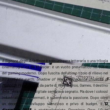
Il Signore degli Anelli
non è solo un’opera letteraria o una trilogia
cinematografica da 17 Oscar: è un vuoto pneumatico nel cuore
del
gaming
moderno. Dopo l’uscita dell’ultimo titolo di rilievo nel
2017 (
Middle-earth: Shadow of War
) e
la recente chiusura di
Monolith Productions
da parte di Warner Bros. Games, il destino
della Terra di Mezzo digitale sembrava segnato. Ma dove i colossi
industriali si sono fermati, è subentrata la passione. Dopo oltre
un decennio di sviluppo silenzioso e privo di budget, il
12
dicembre 2025
è stato rilasciato
Dawnless Days 1.0
, la