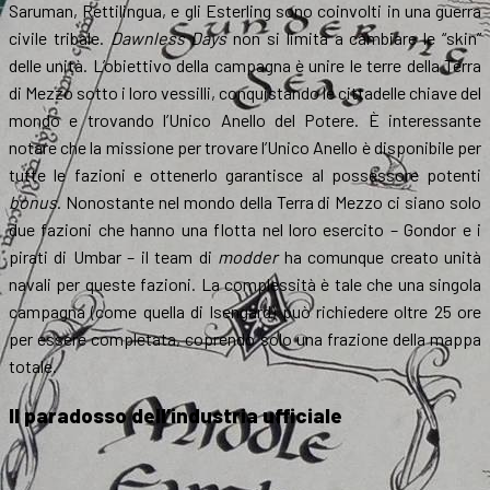
Saruman, Rettilingua, e gli Esterling sono coinvolti in una guerra
civile tribale.
Dawnless Days
non si limita a cambiare le “skin”
delle unità. L’obiettivo della campagna è unire le terre della Terra
di Mezzo sotto i loro vessilli, conquistando le cittadelle chiave del
mondo e trovando l’Unico Anello del Potere. È interessante
notare che la missione per trovare l’Unico Anello è disponibile per
tutte le fazioni e ottenerlo garantisce al possessore potenti
bonus
. Nonostante nel mondo della Terra di Mezzo ci siano solo
due fazioni che hanno una flotta nel loro esercito – Gondor e i
pirati di Umbar – il team di
modder
ha comunque creato unità
navali per queste fazioni. La complessità è tale che una singola
campagna (come quella di Isengard) può richiedere oltre 25 ore
per essere completata, coprendo solo una frazione della mappa
totale.
Il paradosso dell’industria ufficiale