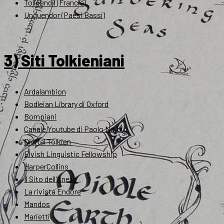
Tolkiendil (Francia)
Unquendor (Paesi Bassi)
3) Siti Tolkieniani
Ardalambion
Bodleian Library di Oxford
Bompiani
Canale Youtube di Paolo Nardi
Digital Tolkien
Elvish Linguistic Fellowship
HarperCollins
Il Sito dell'Anello
La rivista Endóre
Mandos
Marietti