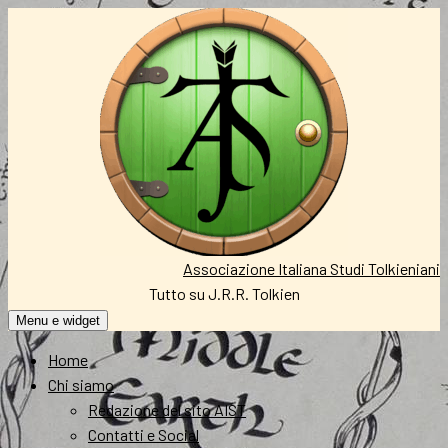
Vai
al
contenuto
Associazione Italiana Studi Tolkieniani
Tutto su J.R.R. Tolkien
Menu e widget
Home
Chi siamo
Redazione del sito AIST
Contatti e Social