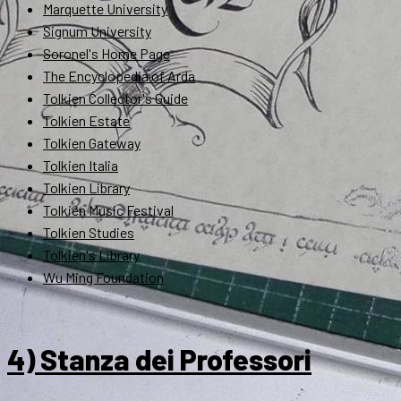
Marquette University
Signum University
Soronel's Home Page
The Encyclopedia of Arda
Tolkien Collector's Guide
Tolkien Estate
Tolkien Gateway
Tolkien Italia
Tolkien Library
Tolkien Music Festival
Tolkien Studies
Tolkien's Library
Wu Ming Foundation
4) Stanza dei Professori