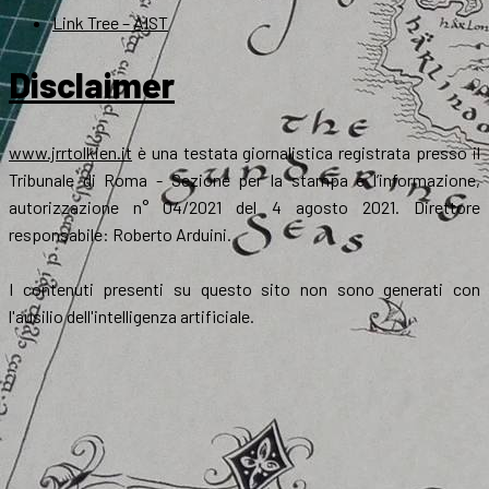
Link Tree – AIST
Disclaimer
www.jrrtolkien.it
è una testata giornalistica registrata presso il
Tribunale di Roma - Sezione per la stampa e l’informazione,
autorizzazione n° 04/2021 del 4 agosto 2021. Direttore
responsabile: Roberto Arduini.
I contenuti presenti su questo sito non sono generati con
l'ausilio dell'intelligenza artificiale.