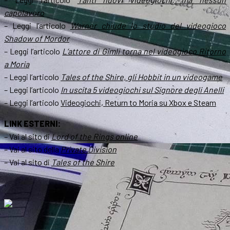
capolavoro
– Leggi l’articolo
Warner chiude lo studio del videogioco
Shadow of Mordor
– Leggi l’articolo
L’attore di Gimli torna nel videogioco Ritorno
a Moria
– Leggi l’articolo
Tales of the Shire, gli Hobbit in un videogame
– Leggi l’articolo
In uscita 5 videogiochi sul Signore degli Anelli
– Leggi l’articolo
Videogiochi, Return to Moria su Xbox e Steam
LINK ESTERNI:
– Vai al sito di
Lord of the Rings online
– Vai al sito della
Private Division
– Vai al sito di
Tales of the Shire
.