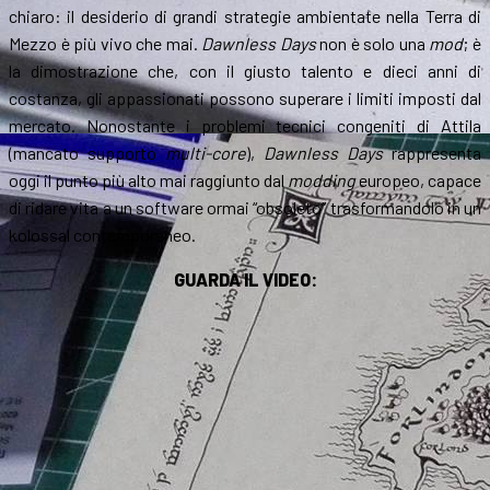
chiaro: il desiderio di grandi strategie ambientate nella Terra di
Mezzo è più vivo che mai.
Dawnless Days
non è solo una
mod
; è
la dimostrazione che, con il giusto talento e dieci anni di
costanza, gli appassionati possono superare i limiti imposti dal
mercato. Nonostante i problemi tecnici congeniti di Attila
(mancato supporto
multi-core
),
Dawnless Days
rappresenta
oggi il punto più alto mai raggiunto dal
modding
europeo, capace
di ridare vita a un software ormai “obsoleto” trasformandolo in un
kolossal contemporaneo.
GUARDA IL VIDEO: