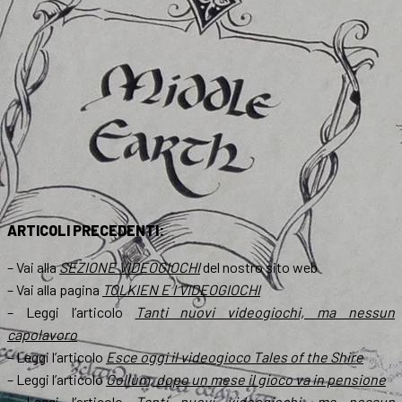
ARTICOLI PRECEDENTI:
– Vai alla
SEZIONE VIDEOGIOCHI
del nostro sito web
– Vai alla pagina
TOLKIEN E I VIDEOGIOCHI
– Leggi l’articolo
Tanti nuovi videogiochi, ma nessun
capolavoro
– Leggi l’articolo
Esce oggi il videogioco Tales of the Shire
– Leggi l’articolo
Gollum, dopo un mese il gioco va in pensione
– Leggi l’articolo
Tanti nuovi videogiochi, ma nessun