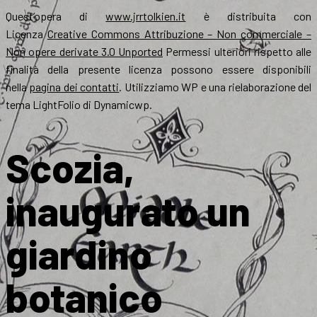
Quest’opera di
www.jrrtolkien.it
è distribuita con
Licenza
Creative Commons Attribuzione – Non commerciale –
Non opere derivate 3.0 Unported
Permessi ulteriori rispetto alle
finalità della presente licenza possono essere disponibili
nella
pagina dei contatti
. Utilizziamo WP e una rielaborazione del
tema LightFolio di Dynamicwp.
Scozia,
inaugurato un
giardino
botanico