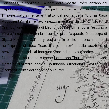
Caithness, la contea più a nord della Scozia. Poco lontano dal
capoluogo Wick, il sito ha una particolarità: si chiama “Rivendell”.
Il nome naturalmente è tratto dal nome della “Ultima Casa
Accogliente” nella Terra-di-mezzo inventata da J.R.R. Tolkien. È
Gran Burrone, la dimora di Elrond, dove gli Elfi ancora riescono a
vivere in equilibrio con la natura. E proprio questo è lo scopo di
Glyn e Benjamin Salisbury, padre e figlio che si sono imbarcati
nell’impresa di riqualificare il sito in rovina della stazione di
benzina Lochshell. All’inaugurazione del nuovo giardino, sabato
14 aprile, ha partecipato anche
Lord John Thurso
, parlamentare
eletto nel distretto locale di Caithness, Sutherland e Easter Ross
e terzo visconte del capoluogo Thurso.