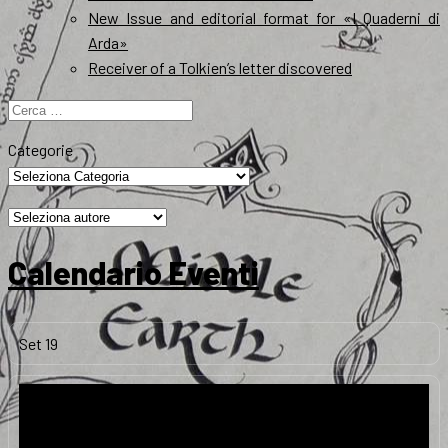
New Issue and editorial format for «I Quaderni di
Arda»
Receiver of a Tolkien’s letter discovered
Ricerca
per:
Categorie
Calendario Eventi
Set
19