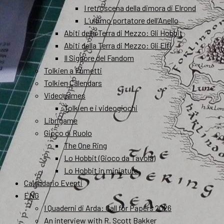
I retroscena della dimora di Elrond
L’ultimo portatore dell’Anello
Abiti della Terra di Mezzo: Gli Hobbit
Abiti della Terra di Mezzo: Gli Elfi
Il Signore del Fandom
Tolkien a Fumetti
Tolkien Calendars
Videogames
Tolkien e i videogiochi
Librigame
Gioco di Ruolo
The One Ring
Lo Hobbit (Gioco da Tavola)
Lo Hobbit in miniatura
Calendario Eventi
ENG
I Quaderni di Arda: Call for Papers 2026
An interview with R. Scott Bakker