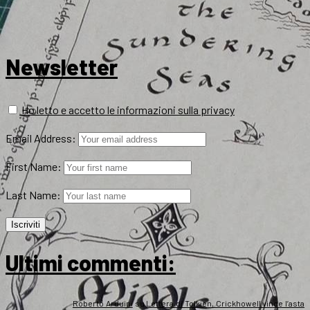
Newsletter
Ho letto e accetto le informazioni sulla privacy
Email Address:
First Name:
Last Name:
Ultimi commenti:
Roberto Arduini
su
Lettera di Tolkien, Crickhowell vince l’asta