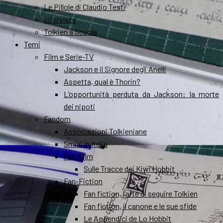
Le Pillole di Claudio Testi
Interviste
Tolkien a Scuola
Temi
Film e Serie-TV
Jackson e il Signore degli Anelli
Aspetta, qual è Thorin?
L’opportunità perduta da Jackson: la morte
dei nipoti
Fandom
Associazioni Tolkieniane
Smial in Italia
Fan-Film
Sulle Tracce dei Kiwi Hobbit
Fan-Fiction
Fan fiction, l’arte di seguire Tolkien
Fan fiction, il canone e le sue sfide
Le Appendici de Lo Hobbit