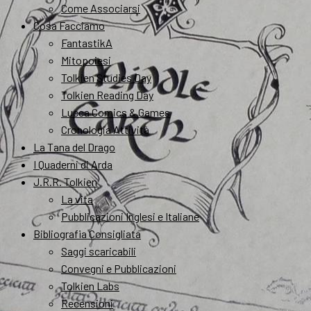
Come Associarsi
Cosa Facciamo
FantastikA
Mitopoiesi
Tolkien Studies Day
Tolkien Reading Day
Lucca Comics & Games
Cronologia Attività
La Tana del Drago
I Quaderni di Arda
J.R.R. Tolkien
La vita
Pubblicazioni Inglesi e Italiane
Bibliografia Consigliata
Saggi scaricabili
Convegni e Pubblicazioni
Tolkien Labs
Recensioni