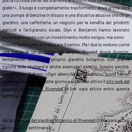
porta rotonda verde del diametro di 6 metri, con tanto di maniglie
gialle!». Il luogo è completamente trasformato: dove prima c’era
una pompa di benzina in disuso e una discarica abusiva ora c’è un
giardino, una caffetteria, un negozio per la vendita dei prodotti
agricoli e l’artigianato locale. Glyn e Benjamin hanno lavorato
instancabilmente con un investimento molto esiguo, ma sono
riusciti nell’intento di realizzare il centro. Ma i due lo vedono come
una tappa di un progetto più ampio. Rivedell dovrà divenire,
lentamente, un vero e proprio giardino botanico, con piante
tipiche delle Highland e anche esemplari esotici. Questo perché,
come scrive Tolkien: «Ogni albero ha il suo nemico, pochi hanno
un avvocato». Tra qualche giorno sarà anche attivo il
sito web del
giardino botanico di Rivendell
(il link sarà attivo entro questa
settimana).
.
Vai al
sito web del giardino botanico di Rivendell
(il link sarà attivo
entro questa settimana).