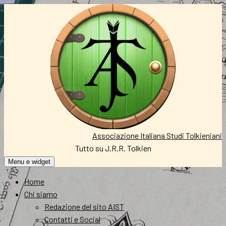
Vai
al
contenuto
Associazione Italiana Studi Tolkieniani
Tutto su J.R.R. Tolkien
Menu e widget
Home
Chi siamo
Redazione del sito AIST
Contatti e Social