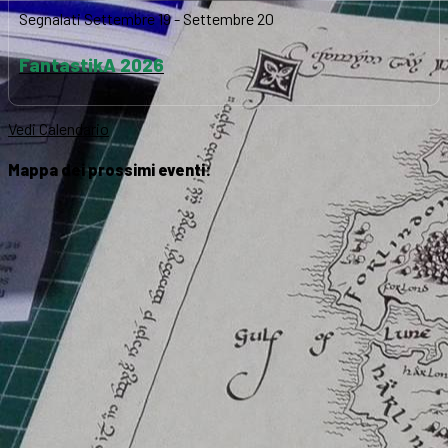
Segnalati
Settembre 19
-
Settembre 20
FantastikA 2026
Vedi Calendario
Mappa dei prossimi eventi: