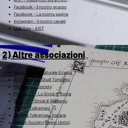
Facebook – Il nostro gruppo
Facebook – La nostra pagina
Instagram – Il nostro canale
Link Tree – AIST
2) Altre associazioni
Associazione Culturale Eriador
Ist. Filosofico Studi Tomistici
Mythopoeic Society
Proudneck – Lo Smial di Roma
Sackville – Smial di Bergamo
Sentieri Tolkieniani
Società Tolkieniana Italiana
Tolkien Society (Regno Unito)