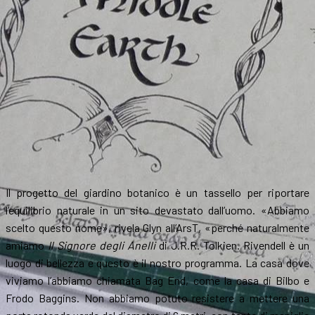
Il progetto del giardino botanico è un tassello per riportare
l’equilibrio naturale in un sito devastato dall’uomo. «Abbiamo
scelto questo nome», rivela Glyn all’ArsT, «perché naturalmente
amiamo
Il Signore degli Anelli
di J.R.R. Tolkien. Rivendell è un
luogo di bellezza e questo è il nostro programma. La casa dove
viviamo l’abbiamo chiamata Bag End, come la casa di Bilbo e
Frodo Baggins. Non abbiamo potuto resistere a mettere una