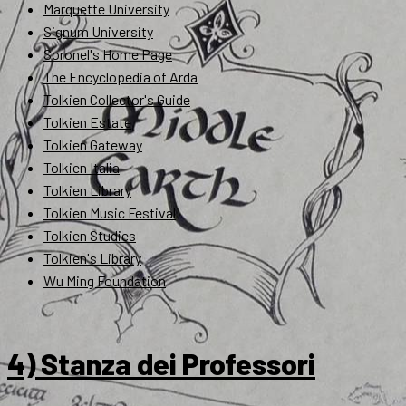
Marquette University
Signum University
Soronel's Home Page
The Encyclopedia of Arda
Tolkien Collector's Guide
Tolkien Estate
Tolkien Gateway
Tolkien Italia
Tolkien Library
Tolkien Music Festival
Tolkien Studies
Tolkien's Library
Wu Ming Foundation
4) Stanza dei Professori