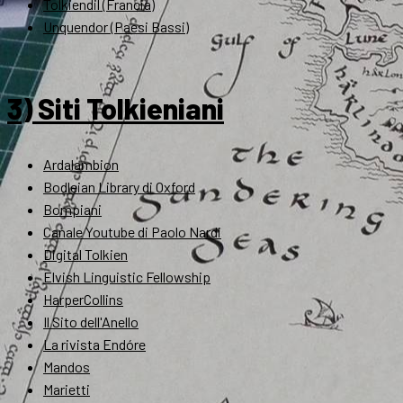
Tolkiendil (Francia)
Unquendor (Paesi Bassi)
3) Siti Tolkieniani
Ardalambion
Bodleian Library di Oxford
Bompiani
Canale Youtube di Paolo Nardi
Digital Tolkien
Elvish Linguistic Fellowship
HarperCollins
Il Sito dell'Anello
La rivista Endóre
Mandos
Marietti