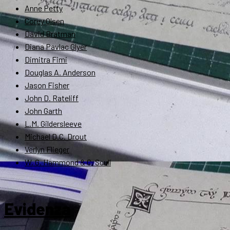
Anne Petty
Corey Olsen
David Bratman
Diana Pavlac Glyer
Dimitra Fimi
Douglas A. Anderson
Jason Fisher
John D. Rateliff
John Garth
L.M. Gildersleeve
Michael D.C. Drout
Verlyn Flieger
W. G. Hammond & C. Scull
Evidenza