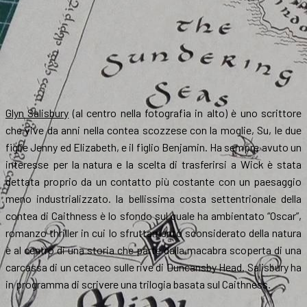
Glyn Salisbury
(al centro nella fotografia in alto) è uno scrittore
che vive da anni nella contea scozzese con la moglie, Su, le due
figlie Jenny ed Elizabeth, e il figlio Benjamin. Ha sempre avuto un
interesse per la natura e la scelta di trasferirsi a Wick è stata
dettata proprio da un contatto più costante con un paesaggio
meno industrializzato. la bellissima costa settentrionale della
contea di Caithness è lo sfondo sul quale ha ambientato “Oscar”,
romanzo thriller in cui lo sfruttamento sconsiderato della natura
è al centro di una storia che parte dalla macabra scoperta di una
carcassa di un cetaceo sulle rive di Duncansby Head. Salisbury ha
in programma di scrivere una trilogia basata sul Caithness.