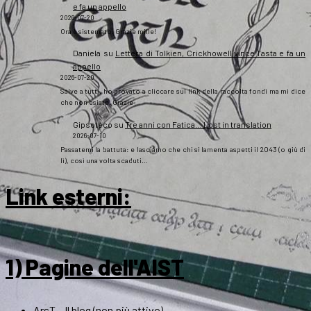
e fa un appello
2026-07-20
Ora è sistemato. Grazie mille!
Daniela
su
Lettera di Tolkien, Crickhowell vince l’asta e fa un
appello
2026-07-20
Salve a tutti, ho provato a cliccare sul link della raccolta fondi ma mi dice
che non esiste. Grazie
Gipsoteco
su
Tre anni con Fatica… Lost in translation
2026-07-10
Passatemi la battuta: e lasciamo che chi si lamenta aspetti il 2043 (o giù di
lì), così una volta scaduti…
Link esterni
:
1) Pagine dell'AIST
ArsT – Il blog (non più attivo)