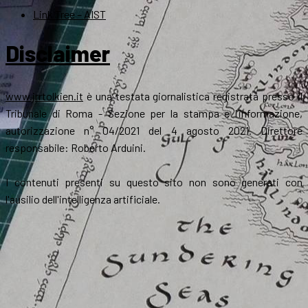
Link Tree – AIST
Disclaimer
www.jrrtolkien.it
è una testata giornalistica registrata presso il
Tribunale di Roma - Sezione per la stampa e l’informazione,
autorizzazione n° 04/2021 del 4 agosto 2021. Direttore
responsabile: Roberto Arduini.
I contenuti presenti su questo sito non sono generati con
l'ausilio dell'intelligenza artificiale.