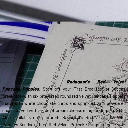
Radagast’s Red Velvet
Pancake Puppies
: Start off your First Breakfast-or Second
Breakfast-with six bite-sized round red velvet Pancake Puppies
made with white chocolate chips and sprinkled with powdered
sugar. Served with a side of cream cheese icing for dipping. $1.99
Also available, not pictured: Radagast’s Red Velvet Pancake
Puppies Sundae: Three Red Velvet Pancake Puppies made with