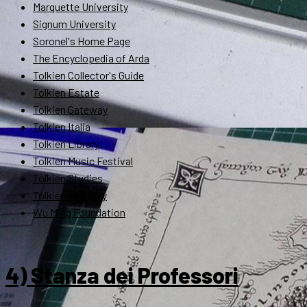
Marquette University
Signum University
Soronel's Home Page
The Encyclopedia of Arda
Tolkien Collector's Guide
Tolkien Estate
Tolkien Gateway
Tolkien Italia
Tolkien Library
Tolkien Music Festival
Tolkien Studies
Tolkien's Library
Wu Ming Foundation
4) Stanza dei Professori