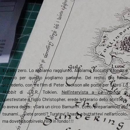
Il grado zero. Lo abbiamo raggiunto. Abbiamo toccato il fondo e
proprio per questo vogliamo parlarne. Del resto, era facile
prevederlo, con tre film di Peter Jackson alle porte per il libro
Lo
Hobbit
di J.R.R. Tolkien.
Nell’intervista a
Le Monde
di
quest’estate il figlio Christopher, erede letterario dello scrittore,
lo aveva detto: «Sarà un circo Barnum». Ecco, prepariamoci allo
tsunami… Siete pronti? Turatevi il naso e buttattevi nell’articolo,
ma dovete sorbirvelo fino in fondo!!!