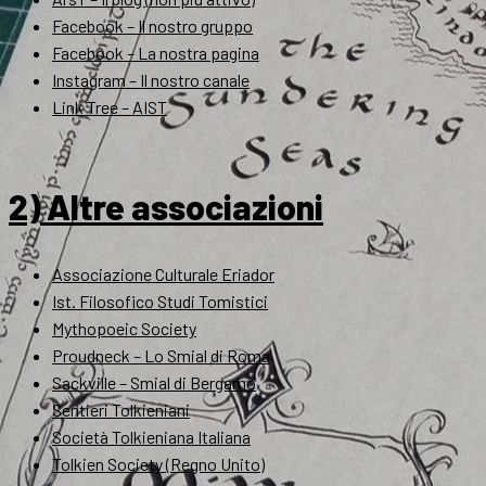
Facebook – Il nostro gruppo
Facebook – La nostra pagina
Instagram – Il nostro canale
Link Tree – AIST
2) Altre associazioni
Associazione Culturale Eriador
Ist. Filosofico Studi Tomistici
Mythopoeic Society
Proudneck – Lo Smial di Roma
Sackville – Smial di Bergamo
Sentieri Tolkieniani
Società Tolkieniana Italiana
Tolkien Society (Regno Unito)