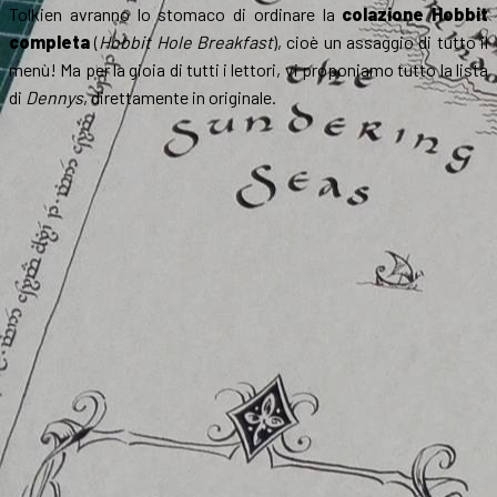
Tolkien avranno lo stomaco di ordinare la
colazione Hobbit
completa
(
Hobbit Hole Breakfast
), cioè un assaggio di tutto il
menù! Ma per la gioia di tutti i lettori, vi proponiamo tutto la lista
di
Dennys
, direttamente in originale.