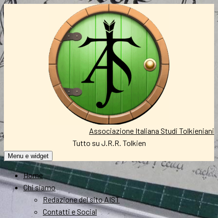
Vai
al
contenuto
Associazione Italiana Studi Tolkieniani
Tutto su J.R.R. Tolkien
Menu e widget
Home
Chi siamo
Redazione del sito AIST
Contatti e Social