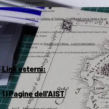
e fa un appello
2026-07-20
Ora è sistemato. Grazie mille!
Daniela
su
Lettera di Tolkien, Crickhowell vince l’asta e fa un
appello
2026-07-20
Salve a tutti, ho provato a cliccare sul link della raccolta fondi ma mi dice
che non esiste. Grazie
Gipsoteco
su
Tre anni con Fatica… Lost in translation
2026-07-10
Passatemi la battuta: e lasciamo che chi si lamenta aspetti il 2043 (o giù di
lì), così una volta scaduti…
Link esterni
:
1) Pagine dell'AIST
ArsT – Il blog (non più attivo)