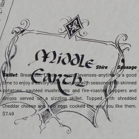
Shire Sausage
Skillet
: Breakfast, Lunch or even Elevenses-anytime is a good
time to enjoy a savory Shire sausage with seasoned red-skinned
potatoes, sautéed mushrooms and fire-roasted peppers and
onions served on a sizzling skillet. Topped with shredded
Cheddar cheese and two eggs cooked the way you like them.
$7.49