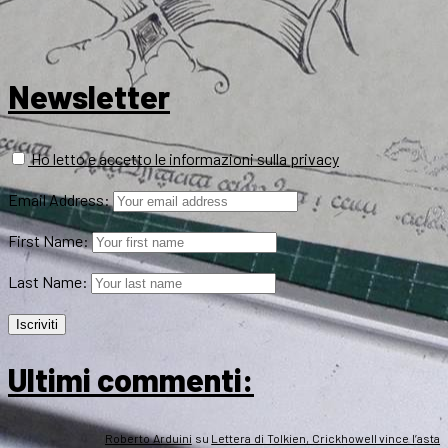
Newsletter
Ho letto e accetto le informazioni sulla privacy
Email Address:
First Name:
Last Name:
Ultimi commenti:
Roberto Arduini
su
Lettera di Tolkien, Crickhowell vince l’asta