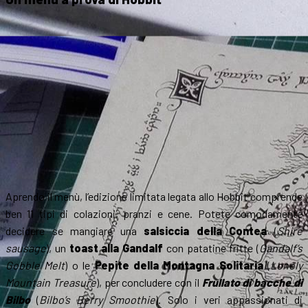
Aprendo il menù, l’edizione limitata legata allo Hobbit comprende
ben 11 tipi di colazioni, pranzi e cene. Potete comodamente
decidere se mangiare una
salsiccia della Contea
(
Shire
sausage
), un
toast alla Gandalf
con patatine fritte (
Gandalf’s
Gobble Melt
) o le
Pepite della Montagna Solitaria
(
Lonely
Mountain Treasure
), per concludere con il
Frullato di bacche di
Bilbo
(
Bilbo’s Berry Smoothie
). Solo i veri appassionati di