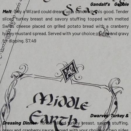
Gandalf’s Gobble
Melt
: Only a Wizard could dream up a sandwich this good. Tender
sliced turkey breast and savory stuffing topped with melted
Swiss cheese placed on grilled potato bread with a cranberry
honey mustard spread. Served with your choice of side and gravy
for dipping. $7.49
Dwarves’ Turkey &
Dressing Dinner
: Tender sliced turkey breast, savory stuffing,
gravy and cranberry sauce served with your choice of two sides