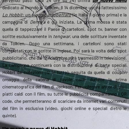
servendo pasti caldi 24 ore su 24) offrirà
un nuovo menu
dedicato al mondo di Tolkien. Il 14 dicembre uscirà l’attesissimo
Lo Hobbit: un viaggio inaspettato
(in Italia il giorno prima) e la
campagna di
Denny’s
è già iniziata. La prima mossa è stata
quella di tappezzare il Paese di cartelloni, spot tv, banner con
scritte esclusivamente in
tengwar
, una delle scritture inventate
da Tolkien. Dopo una settimana, i cartelloni sono stati
completati con le scritte in inglese. Poi sarà la volta dello spot
pubblicitario, che dal 12 novembre sarà trasmesso in televisione.
La campagna continuerà con la distribuzione di carte speciali
Hobbit da collezione (12 in tutto), seguita da quella di coupon
omaggio della catena di tavole calde durante la prima
cinematografica del film di Jackson. Per collegare ancor di più i
piatti caldi con il film, su tutte le pubblicità compariranno i QR
code, che permetteranno di scaricare da internet vari contenuti
del film in esclusiva (video, giochi online e speciali dietro le
quinte).
Un menù a prova di Hobbit