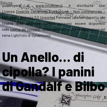
Quest’opera di
www.jrrtolkien.it
è distribuita con
Licenza
Creative Commons Attribuzione – Non commerciale –
Non opere derivate 3.0 Unported
Permessi ulteriori rispetto alle
finalità della presente licenza possono essere disponibili
nella
pagina dei contatti
. Utilizziamo WP e una rielaborazione del
tema LightFolio di Dynamicwp.
Un Anello… di
cipolla? I panini
di Gandalf e Bilbo