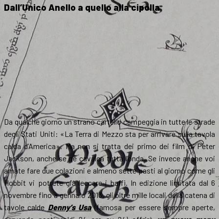
Dall’Unico Anello a quello alla cipolla
Da qualche giorno un strano cartello campeggia in tutte le strade
degli Stati Uniti: «La Terra di Mezzo sta per arrivare sulla tavola
calda d’America». Ma non si tratta dei primo dei film di Peter
Jackson, anche se ne cavalca tutta l’onda. Se invece anche voi
amate fare due colazioni e almeno sette pasti al giorno come gli
Hobbit vi potrete già leccare i baffi. In edizione limitata dal 6
novembre fino a gennaio 2013, gli oltre mille locali della catena di
tavole calde
Denny’s Usa
(famosa per essere sempre aperte,