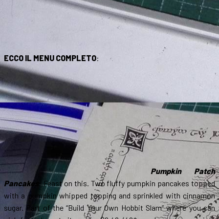
ECCO IL MENU COMPLETO
:
Pumpkin Patch
Pancakes
: Feast on this. Two fluffy pumpkin pancakes topped
with a pumpkin whipped topping and sprinkled with cinnamon
sugar. Part of the “Build Your Own Hobbit Slam” where you can