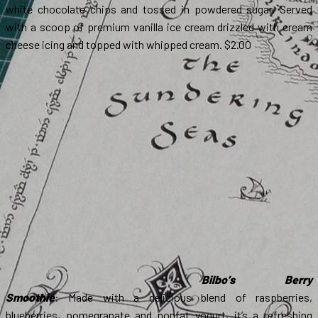
white chocolate chips and tossed in powdered sugar. Served
with a scoop of premium vanilla ice cream drizzled with cream
cheese icing and topped with whipped cream. $2.00
Bilbo’s Berry
Smoothie
: Made with a delicious blend of raspberries,
blueberries, pomegranate and nonfat yogurt, it’s a refreshing