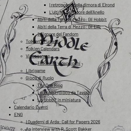
I retroscena della dimora di Elrond
L’ultimo portatore dell’Anello
Abiti della Terra di Mezzo: Gli Hobbit
Abiti della Terra di Mezzo: Gli Elfi
Il Signore del Fandom
Tolkien a Fumetti
Tolkien Calendars
Videogames
Tolkien e i videogiochi
Librigame
Gioco di Ruolo
The One Ring
Lo Hobbit (Gioco da Tavola)
Lo Hobbit in miniatura
Calendario Eventi
ENG
I Quaderni di Arda: Call for Papers 2026
An interview with R. Scott Bakker