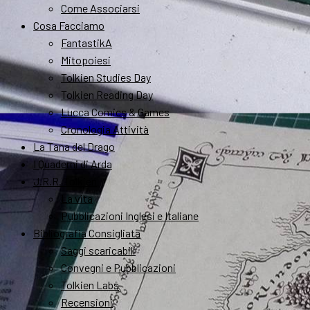
Come Associarsi
Cosa Facciamo
FantastikA
Mitopoiesi
Tolkien Studies Day
Tolkien Reading Day
Lucca Comics & Games
Cronologia Attività
La Tana del Drago
I Quaderni di Arda
J.R.R. Tolkien
La vita
Pubblicazioni Inglesi e Italiane
Bibliografia Consigliata
Saggi scaricabili
Convegni e Pubblicazioni
Tolkien Labs
Recensioni