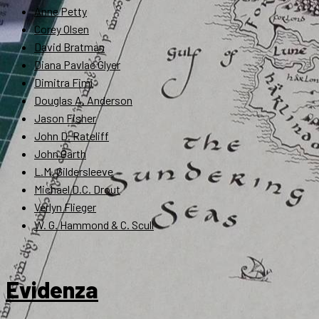
Anne Petty
Corey Olsen
David Bratman
Diana Pavlac Glyer
Dimitra Fimi
Douglas A. Anderson
Jason Fisher
John D. Rateliff
John Garth
L.M. Gildersleeve
Michael D.C. Drout
Verlyn Flieger
W. G. Hammond & C. Scull
Evidenza