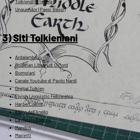
Tolkiendil (Francia)
Unquendor (Paesi Bassi)
3) Siti Tolkieniani
Ardalambion
Bodleian Library di Oxford
Bompiani
Canale Youtube di Paolo Nardi
Digital Tolkien
Elvish Linguistic Fellowship
HarperCollins
Il Sito dell'Anello
La rivista Endóre
Mandos
Marietti