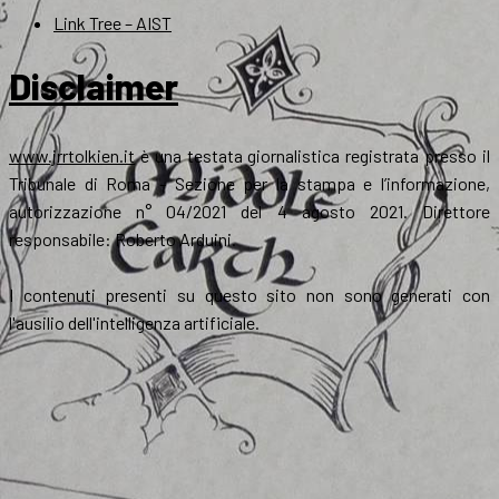
Link Tree – AIST
Disclaimer
www.jrrtolkien.it
è una testata giornalistica registrata presso il
Tribunale di Roma - Sezione per la stampa e l’informazione,
autorizzazione n° 04/2021 del 4 agosto 2021. Direttore
responsabile: Roberto Arduini.
I contenuti presenti su questo sito non sono generati con
l'ausilio dell'intelligenza artificiale.