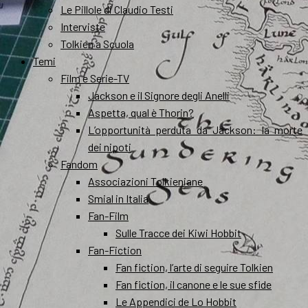
Le Pillole di Claudio Testi
Interviste
Tolkien a Scuola
Temi
Film e Serie-TV
Jackson e il Signore degli Anelli
Aspetta, qual è Thorin?
L’opportunità perduta da Jackson: la morte
dei nipoti
Fandom
Associazioni Tolkieniane
Smial in Italia
Fan-Film
Sulle Tracce dei Kiwi Hobbit
Fan-Fiction
Fan fiction, l’arte di seguire Tolkien
Fan fiction, il canone e le sue sfide
Le Appendici de Lo Hobbit