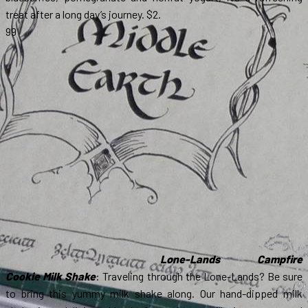
treat after a long day’s journey. $2.
99
Lone-Lands Campfire
Cookie Milk Shake
: Traveling through the Lone-Lands? Be sure
to bring this yummy milk shake along. Our hand-dipped milk