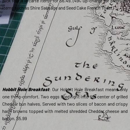
pick four a la carte items for $6.49. (49¢ up-charge for premium
items such as Shire Sausage and Seed Cake French Toast)
Hobbit Hole Breakfast
: Our Hobbit Hole Breakfast means only
one thing-comfort. Two eggs fried right into the center of grilled
Cheddar bun halves. Served with two slices of bacon and crispy
hash browns topped with melted shredded Cheddar cheese and
bacon. $5.99