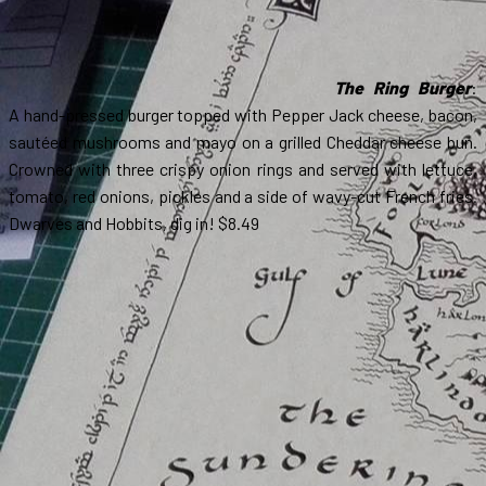
The Ring Burger
:
A hand-pressed burger topped with Pepper Jack cheese, bacon,
sautéed mushrooms and mayo on a grilled Cheddar cheese bun.
Crowned with three crispy onion rings and served with lettuce,
tomato, red onions, pickles and a side of wavy-cut French fries.
Dwarves and Hobbits, dig in! $8.49