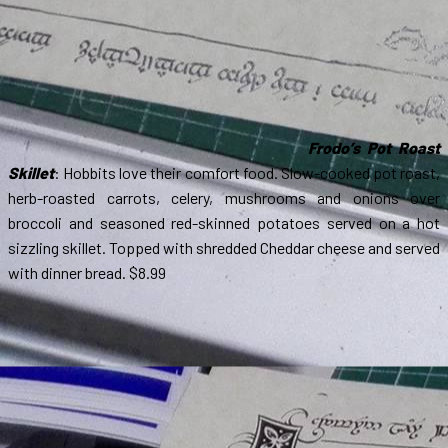
Frodo’s Pot Roast
Skillet
: Hobbits love their comfort food. Slow-cooked pot roast,
herb-roasted carrots, celery, mushrooms and onions over
broccoli and seasoned red-skinned potatoes served on a hot
sizzling skillet. Topped with shredded Cheddar cheese and served
with dinner bread. $8.99