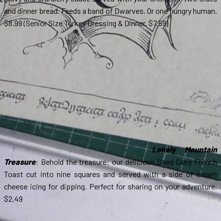
and dinner bread. Feeds a band of Dwarves. Or one hungry human.
$8.99 (Senior Size Turkey Dressing & Dinner. $7.59)
Lonely Mountain
Treasure
: Behold the treasure: our delicious Seed Cake French
Toast cut into nine squares and served with a side of cream
cheese icing for dipping. Perfect for sharing on your adventure.
$2.49