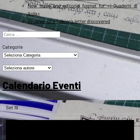
New Issue and editorial format for «I Quaderni di
Arda»
Receiver of a Tolkien’s letter discovered
Ricerca
per:
Categorie
Calendario Eventi
Set
19