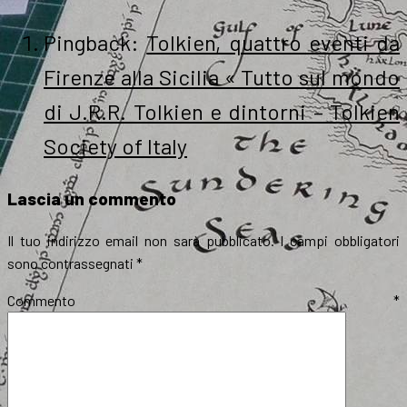
Pingback:
Tolkien, quattro eventi da
Firenze alla Sicilia « Tutto sul mondo
di J.R.R. Tolkien e dintorni – Tolkien
Society of Italy
Lascia un commento
Il tuo indirizzo email non sarà pubblicato.
I campi obbligatori
sono contrassegnati
*
Commento
*