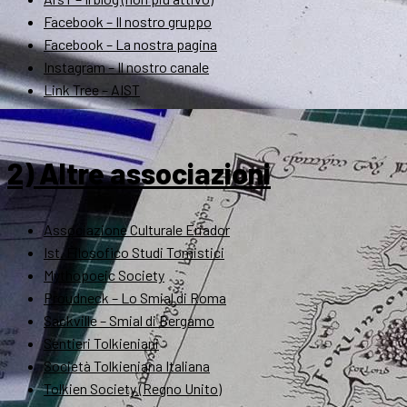
Facebook – Il nostro gruppo
Facebook – La nostra pagina
Instagram – Il nostro canale
Link Tree – AIST
2) Altre associazioni
Associazione Culturale Eriador
Ist. Filosofico Studi Tomistici
Mythopoeic Society
Proudneck – Lo Smial di Roma
Sackville – Smial di Bergamo
Sentieri Tolkieniani
Società Tolkieniana Italiana
Tolkien Society (Regno Unito)