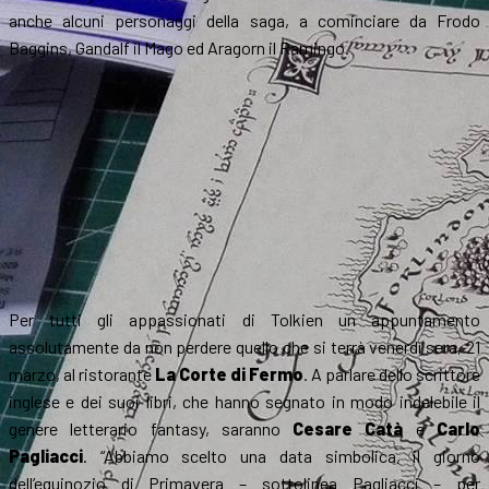
anche alcuni personaggi della saga, a cominciare da Frodo
Baggins, Gandalf il Mago ed Aragorn il Ramingo.
Per tutti gli appassionati di Tolkien un appuntamento
assolutamente da non perdere quello che si terrà venerdì sera, 21
marzo, al ristorante
La Corte di Fermo
. A parlare dello scrittore
inglese e dei suoi libri, che hanno segnato in modo indelebile il
genere letterario fantasy, saranno
Cesare Catà
e
Carlo
Pagliacci
. “Abbiamo scelto una data simbolica, il giorno
dell’equinozio di Primavera – sottolinea Pagliacci – per