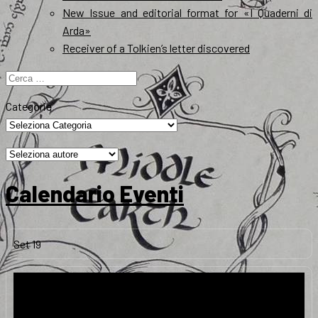
New Issue and editorial format for «I Quaderni di
Arda»
Receiver of a Tolkien’s letter discovered
Ricerca
per:
Categorie
Calendario Eventi
Set
19