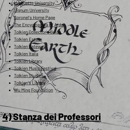
Marquette University
Signum University
Soronel's Home Page
The Encyclopedia of Arda
Tolkien Collector's Guide
Tolkien Estate
Tolkien Gateway
Tolkien Italia
Tolkien Library
Tolkien Music Festival
Tolkien Studies
Tolkien's Library
Wu Ming Foundation
4) Stanza dei Professori