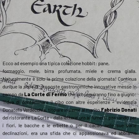
Ecco ad esempio una tipica colazione hobbit: pane,
formaggio, mele, birra profumata, miele e crema gialla.
Naturalmente è solo la prima colazione della giornata! Continua
dunque la serie di proposte gastronomiche innovative messe in
campo da
La Corte di Fermo
che proseguiranno fino a giugno:
“l’idea di contaminare il cibo con altre esperienze – evidenzia
Donatella Verdecchia, titolare insieme al marito
Fabrizio Donati
del ristorante La Corte – dalla letteratura ai fumetti passando per
i fiori, le bacche e le erbette o per il cacao nelle sue varie
declinazioni, era una sfida che ci appassionava ed abbiamo