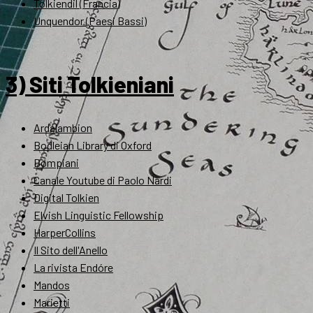
Tolkiendil (Francia)
Unquendor (Paesi Bassi)
3) Siti Tolkieniani
Ardalambion
Bodleian Library di Oxford
Bompiani
Canale Youtube di Paolo Nardi
Digital Tolkien
Elvish Linguistic Fellowship
HarperCollins
Il Sito dell'Anello
La rivista Endóre
Mandos
Marietti