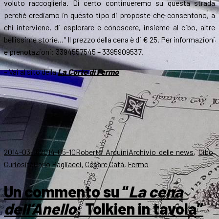
voluto raccoglierla. Di certo continueremo su questa strada
perché crediamo in questo tipo di proposte che consentono, a
chi interviene, di esplorare e conoscere, insieme al cibo, altre
bellissime storie…” Il prezzo della cena è di € 25. Per informazioni
e prenotazioni: 3394557545 – 3395909537.
– Vai al sito della
La Corte di Fermo
.
Scritto
Autore
Categorie
2014-03-16
2014-05-10
Roberto Arduini
Archivio delle news
,
Cibo
,
il
Tag
Curiosità
Carlo Pagliacci
,
Cesare Catà
,
Fermo
Un commento su “
La cena
dell’Anello
: Tolkien in tavola”