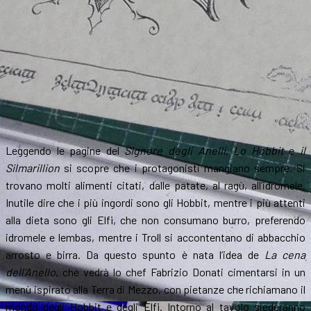
Leggendo le pagine del
Signore degli Anelli
,
Lo Hobbit
e
il
Silmarillion
si scopre che i protagonisti mangiano sempre. Si
trovano molti alimenti citati, dalle patate, al ragù, all’idromele.
Inutile dire che i più ingordi sono gli Hobbit, mentre i più attenti
alla dieta sono gli Elfi, che non consumano burro, preferendo
idromele e lembas, mentre i Troll si accontentano di abbacchio
arrosto e birra. Da questo spunto è nata l’idea de
La cena
dell’Anello
, che vedrà lo chef Fabrizio Donati cimentarsi in un
menù ispirato alla Terra di Mezzo, con pietanze che richiamano il
mondo degli Hobbit e degli Elfi. Intorno al tavolo siederanno