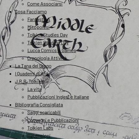
Come Associarsi
Cosa Facciamo
FantastikA
Mitopoiesi
Tolkien Studies Day
Tolkien Reading Day
Lucca Comics & Games
Cronologia Attività
La Tana del Drago
I Quaderni di Arda
J.R.R. Tolkien
La vita
Pubblicazioni Inglesi e Italiane
Bibliografia Consigliata
Saggi scaricabili
Convegni e Pubblicazioni
Tolkien Labs
Recensioni