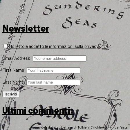
Newsletter
Ho letto e accetto le informazioni sulla privacy
Email Address:
First Name:
Last Name:
Ultimi commenti:
Roberto Arduini
su
Lettera di Tolkien, Crickhowell vince l’asta