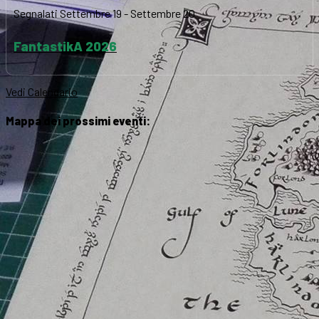
Segnalati
Settembre 19
-
Settembre 20
FantastikA 2026
Vedi Calendario
Mappa dei prossimi eventi: