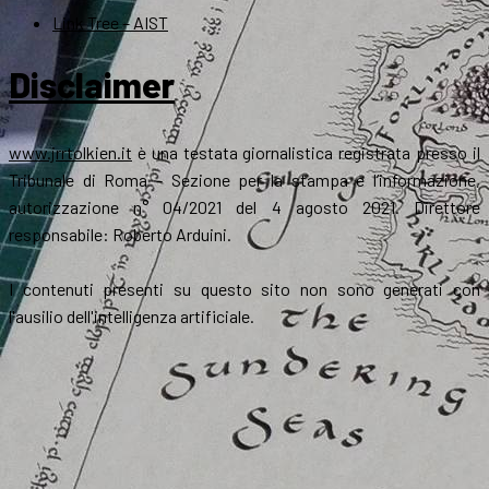
Link Tree – AIST
Disclaimer
www.jrrtolkien.it
è una testata giornalistica registrata presso il
Tribunale di Roma - Sezione per la stampa e l’informazione,
autorizzazione n° 04/2021 del 4 agosto 2021. Direttore
responsabile: Roberto Arduini.
I contenuti presenti su questo sito non sono generati con
l'ausilio dell'intelligenza artificiale.