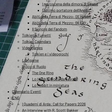
I retroscena della dimora di Elrond
L’ultimo portatore dell’Anello
Abiti della Terra di Mezzo: Gli Hobbit
Abiti della Terra di Mezzo: Gli Elfi
Il Signore del Fandom
Tolkien a Fumetti
Tolkien Calendars
Videogames
Tolkien e i videogiochi
Librigame
Gioco di Ruolo
The One Ring
Lo Hobbit (Gioco da Tavola)
Lo Hobbit in miniatura
Calendario Eventi
ENG
I Quaderni di Arda: Call for Papers 2026
An interview with R. Scott Bakker