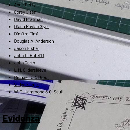
Anne Petty
Corey Olsen
David Bratman
Diana Pavlac Glyer
Dimitra Fimi
Douglas A. Anderson
Jason Fisher
John D. Rateliff
John Garth
L.M. Gildersleeve
Michael D.C. Drout
Verlyn Flieger
W. G. Hammond & C. Scull
Evidenza