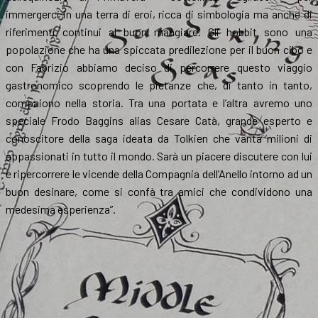
immergerci in una terra di eroi, ricca di simbologia ma anche di
riferimenti continui al buon mangiare. Gli hobbit sono una
popolazione che ha una spiccata predilezione per il buon cibo e
con Fabrizio abbiamo deciso di percorrere questo viaggio
gastronomico scoprendo le pietanze che, di tanto in tanto,
compaiono nella storia. Tra una portata e l’altra avremo uno
speciale Frodo Baggins alias Cesare Catà, grande esperto e
conoscitore della saga ideata da Tolkien che vanta milioni di
appassionati in tutto il mondo. Sarà un piacere discutere con lui
e ripercorrere le vicende della Compagnia dell’Anello intorno ad un
buon desinare, come si confà tra amici che condividono una
medesima esperienza”.