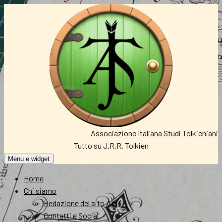
Vai
al
contenuto
Associazione Italiana Studi Tolkieniani
Tutto su J.R.R. Tolkien
Menu e widget
Home
Chi siamo
Redazione del sito AIST
Contatti e Social