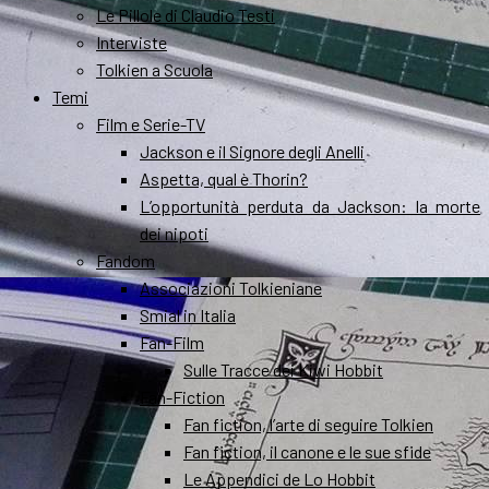
Le Pillole di Claudio Testi
Interviste
Tolkien a Scuola
Temi
Film e Serie-TV
Jackson e il Signore degli Anelli
Aspetta, qual è Thorin?
L’opportunità perduta da Jackson: la morte
dei nipoti
Fandom
Associazioni Tolkieniane
Smial in Italia
Fan-Film
Sulle Tracce dei Kiwi Hobbit
Fan-Fiction
Fan fiction, l’arte di seguire Tolkien
Fan fiction, il canone e le sue sfide
Le Appendici de Lo Hobbit