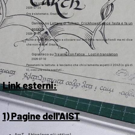
e fa un appello
2026-07-20
Ora è sistemato. Grazie mille!
Daniela
su
Lettera di Tolkien, Crickhowell vince l’asta e fa un
appello
2026-07-20
Salve a tutti, ho provato a cliccare sul link della raccolta fondi ma mi dice
che non esiste. Grazie
Gipsoteco
su
Tre anni con Fatica… Lost in translation
2026-07-10
Passatemi la battuta: e lasciamo che chi si lamenta aspetti il 2043 (o giù di
lì), così una volta scaduti…
Link esterni
:
1) Pagine dell'AIST
ArsT – Il blog (non più attivo)