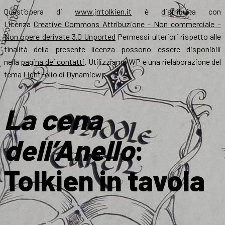
Quest’opera di
www.jrrtolkien.it
è distribuita con
Licenza
Creative Commons Attribuzione – Non commerciale –
Non opere derivate 3.0 Unported
Permessi ulteriori rispetto alle
finalità della presente licenza possono essere disponibili
nella
pagina dei contatti
. Utilizziamo WP e una rielaborazione del
tema LightFolio di Dynamicwp.
La cena
dell’Anello
:
Tolkien in tavola