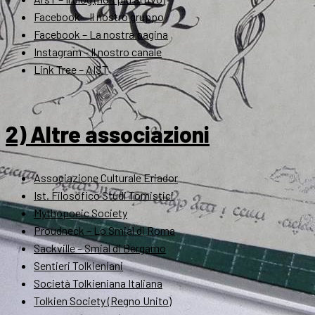
Facebook – Il nostro gruppo
Facebook – La nostra pagina
Instagram – Il nostro canale
Link Tree – AIST
2) Altre associazioni
Associazione Culturale Eriador
Ist. Filosofico Studi Tomistici
Mythopoeic Society
Proudneck – Lo Smial di Roma
Sackville – Smial di Bergamo
Sentieri Tolkieniani
Società Tolkieniana Italiana
Tolkien Society (Regno Unito)