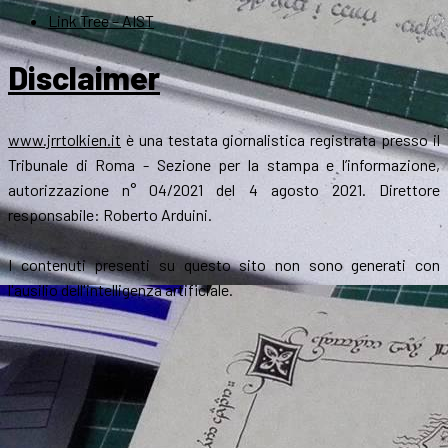
Link Tree – AIST
Disclaimer
www.jrrtolkien.it
è una testata giornalistica registrata presso il
Tribunale di Roma - Sezione per la stampa e l’informazione,
autorizzazione n° 04/2021 del 4 agosto 2021. Direttore
responsabile: Roberto Arduini.
I contenuti presenti su questo sito non sono generati con
l'ausilio dell'intelligenza artificiale.