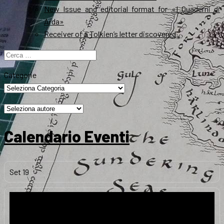
New Issue and editorial format for «I Quaderni di
Arda»
Receiver of a Tolkien’s letter discovered
Ricerca
per:
Categorie
Calendario Eventi
Set
19