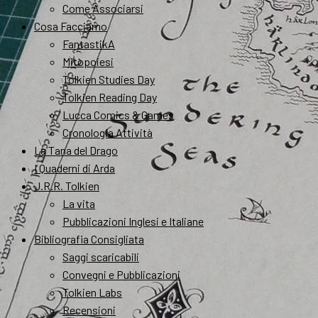
Come Associarsi
Cosa Facciamo
FantastikA
Mitopoiesi
Tolkien Studies Day
Tolkien Reading Day
Lucca Comics & Games
Cronologia Attività
La Tana del Drago
I Quaderni di Arda
J.R.R. Tolkien
La vita
Pubblicazioni Inglesi e Italiane
Bibliografia Consigliata
Saggi scaricabili
Convegni e Pubblicazioni
Tolkien Labs
Recensioni