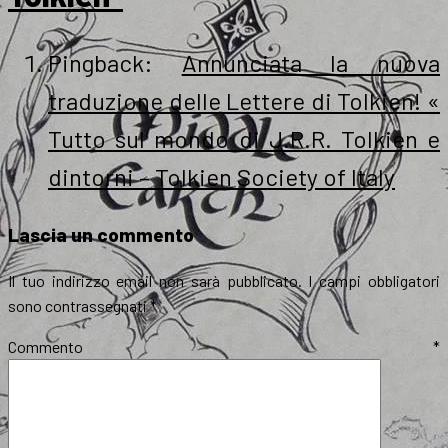
Pingback:
Annunciata la nuova
traduzione delle Lettere di Tolkien! «
Tutto sul mondo di J.R.R. Tolkien e
dintorni – Tolkien Society of Italy
Lascia un commento
Il tuo indirizzo email non sarà pubblicato.
I campi obbligatori
sono contrassegnati
*
Commento
*