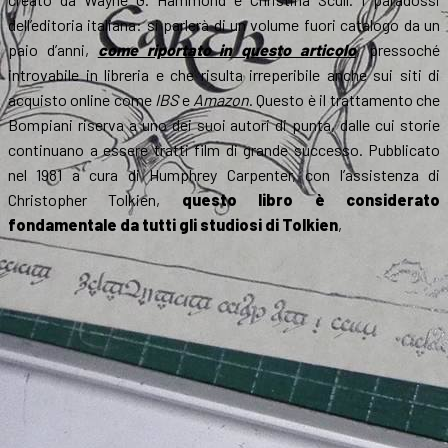
dell’editoria italiana: si parlerà di un volume fuori catalogo da un
paio d’anni,
come riportato in questo articolo
, pressoché
introvabile in libreria e che risulta irreperibile anche sui siti di
acquisto online come
IBS
e
Amazon
. Questo è il trattamento che
Bompiani riserva a uno dei suoi autori di punta, dalle cui storie
continuano a essere tratti film di grande successo. Pubblicato
nel 1981 a cura di Humphrey Carpenter, con l’assistenza di
Christopher Tolkien,
questo libro è considerato
fondamentale da tutti gli studiosi di Tolkien
,