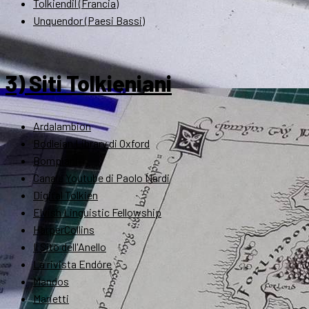
Tolkiendil (Francia)
Unquendor (Paesi Bassi)
3) Siti Tolkieniani
Ardalambion
Bodleian Library di Oxford
Bompiani
Canale Youtube di Paolo Nardi
Digital Tolkien
Elvish Linguistic Fellowship
HarperCollins
Il Sito dell'Anello
La rivista Endóre
Mandos
Marietti