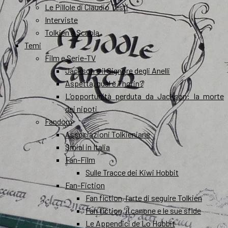
Le Pillole di Claudio Testi
Interviste
Tolkien a Scuola
Temi
Film e Serie-TV
Jackson e il Signore degli Anelli
Aspetta, qual è Thorin?
L’opportunità perduta da Jackson: la morte
dei nipoti
Fandom
Associazioni Tolkieniane
Smial in Italia
Fan-Film
Sulle Tracce dei Kiwi Hobbit
Fan-Fiction
Fan fiction, l’arte di seguire Tolkien
Fan fiction, il canone e le sue sfide
Le Appendici de Lo Hobbit