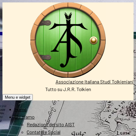
Vai
al
contenuto
Associazione Italiana Studi Tolkieniani
Tutto su J.R.R. Tolkien
Menu e widget
Home
Chi siamo
Redazione del sito AIST
Contatti e Social