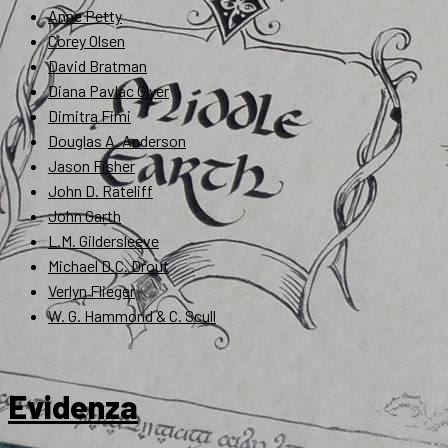
Anne Petty
Corey Olsen
David Bratman
Diana Pavlac Glyer
Dimitra Fimi
Douglas A. Anderson
Jason Fisher
John D. Rateliff
John Garth
L.M. Gildersleeve
Michael D.C. Drout
Verlyn Flieger
W. G. Hammond & C. Scull
Evidenza