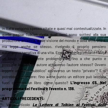
in Italia vengono spesso citate e quasi mai contestualizzate. In
quelle pagine Tolkien rivela quali temi sono sottesi alla sua
produzione artistica, quale visione del mondo e della letteratura,
ma legge anche se stesso, rivelando il proprio pensiero
sull’impresa narrativa di una vita. Ecco perché l’epistolario risulta
un testo assolutamente problematico: fino a che punto è
possibile leggere un autore attraverso l’autore stesso? Ovvero
leggere un testo “pubblico” attraverso un testo “privato”? E si
potrebbe aggiungere: fino a che punto un editore può lasciare
fuori catalogo un libro come questo?
L’ingresso €5. Nel
programma del festival è l’evento n. 136.
ARTICOLI PRECEDENTI
– Vai all’articolo
Le Lettere di Tolkien al Festival delle