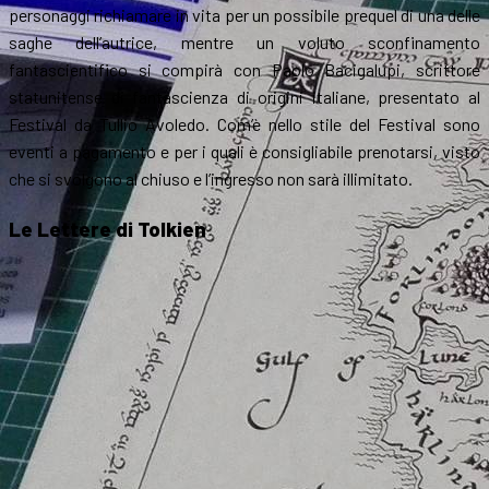
personaggi richiamare in vita per un possibile prequel di una delle
saghe dell’autrice, mentre un voluto sconfinamento
fantascientifico si compirà con Paolo Bacigalupi, scrittore
statunitense di fantascienza di origini italiane, presentato al
Festival da Tullio Avoledo. Com’è nello stile del Festival sono
eventi a pagamento e per i quali è consigliabile prenotarsi, visto
che si svolgono al chiuso e l’ingresso non sarà illimitato.
Le Lettere di Tolkien