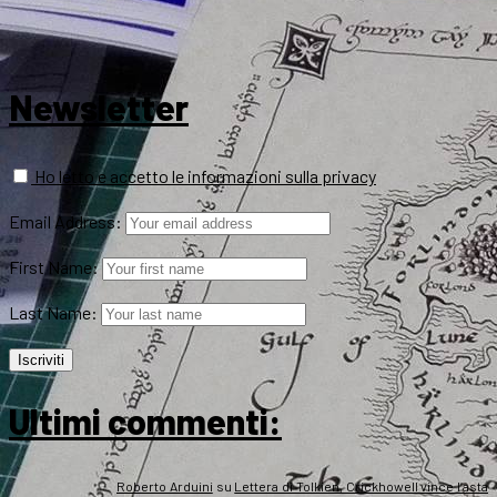
Newsletter
Ho letto e accetto le informazioni sulla privacy
Email Address:
First Name:
Last Name:
Ultimi commenti:
Roberto Arduini
su
Lettera di Tolkien, Crickhowell vince l’asta