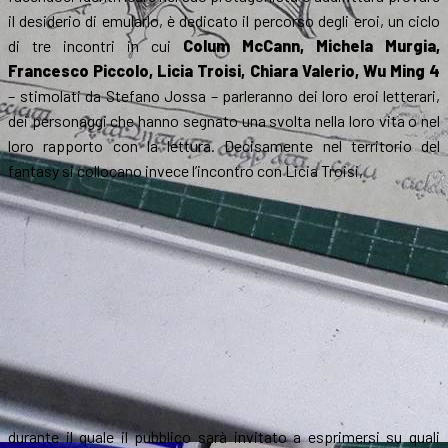
il desiderio di emularlo, è dedicato il percorso degli eroi, un ciclo
di tre incontri in cui
Colum McCann, Michela Murgia,
Francesco Piccolo, Licia Troisi, Chiara Valerio, Wu Ming 4
– stimolati da Stefano Jossa – parleranno dei loro eroi letterari,
dei personaggi che hanno segnato una svolta nella loro vita o nel
loro rapporto con la lettura. Decisamente nel territorio del
fantasy si collocano invece l’incontro con Licia Troisi,
durante il quale il pubblico sarà invitato a esprimersi su quali