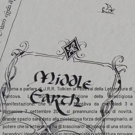
Si torna a parlare di J.R.R. Tolkien al Festival della Letteratura di
Mantova. La diciottesima edizione della prestigiosa
manifestazione, che si terrà a Mantova da mercoledì 3 a
domenica 7 settembre 2014, si preannuncia ricca di novità.
Grande spazio sarà dato alla misteriosa forza dell’immaginario, al
potere che la letteratura ha di trascinarci all’interno di una storia,
facendoci identificare nel suo protagonista o addirittura provare