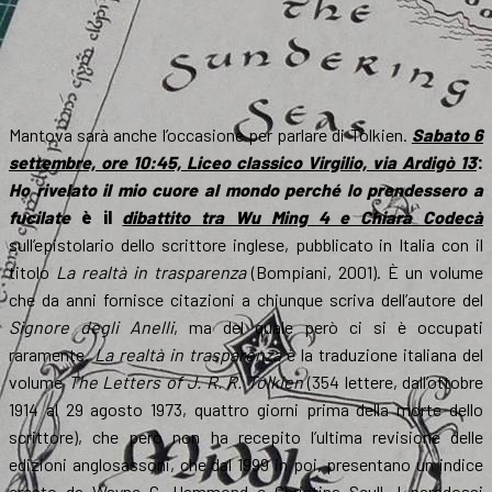
Mantova sarà anche l’occasione per parlare di Tolkien.
Sabato 6
settembre, ore 10:45, Liceo classico Virgilio, via Ardigò 13
:
Ho rivelato il mio cuore al mondo perché lo prendessero a
fucilate
è il
dibattito tra Wu Ming 4 e Chiara Codecà
sull’epistolario dello scrittore inglese, pubblicato in Italia con il
titolo
La realtà in trasparenza
(Bompiani, 2001). È un volume
che da anni fornisce citazioni a chiunque scriva dell’autore del
Signore degli Anelli
, ma del quale però ci si è occupati
raramente.
La realtà in trasparenza
è la traduzione italiana del
volume
The Letters of J. R. R. Tolkien
(354 lettere, dall’ottobre
1914 al 29 agosto 1973, quattro giorni prima della morte dello
scrittore), che però non ha recepito l’ultima revisione delle
edizioni anglosassoni, che dal 1999 in poi, presentano un indice
creato da Wayne G. Hammond e Christina Scull. I paradossi