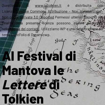
Quest’opera di
www.jrrtolkien.it
è distribuita con
Licenza
Creative Commons Attribuzione – Non commerciale –
Non opere derivate 3.0 Unported
Permessi ulteriori rispetto alle
finalità della presente licenza possono essere disponibili
nella
pagina dei contatti
. Utilizziamo WP e una rielaborazione del
tema LightFolio di Dynamicwp.
Al Festival di
Mantova le
Lettere
di
Tolkien