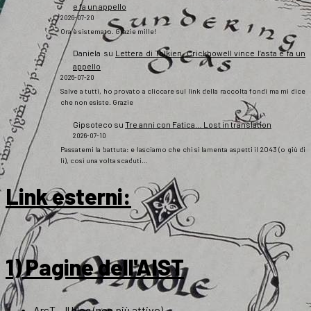
e fa un appello
2026-07-20
Ora è sistemato. Grazie mille!
Daniela
su
Lettera di Tolkien, Crickhowell vince l’asta e fa un
appello
2026-07-20
Salve a tutti, ho provato a cliccare sul link della raccolta fondi ma mi dice
che non esiste. Grazie
Gipsoteco
su
Tre anni con Fatica… Lost in translation
2026-07-10
Passatemi la battuta: e lasciamo che chi si lamenta aspetti il 2043 (o giù di
lì), così una volta scaduti…
Link esterni
:
1) Pagine dell'AIST
ArsT – Il blog (non più attivo)