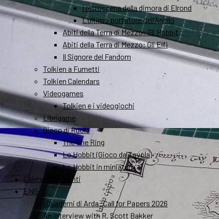
I retroscena della dimora di Elrond
L’ultimo portatore dell’Anello
Abiti della Terra di Mezzo: Gli Hobbit
Abiti della Terra di Mezzo: Gli Elfi
Il Signore del Fandom
Tolkien a Fumetti
Tolkien Calendars
Videogames
Tolkien e i videogiochi
Librigame
Gioco di Ruolo
The One Ring
Lo Hobbit (Gioco da Tavola)
Lo Hobbit in miniatura
Calendario Eventi
ENG
I Quaderni di Arda: Call for Papers 2026
An interview with R. Scott Bakker