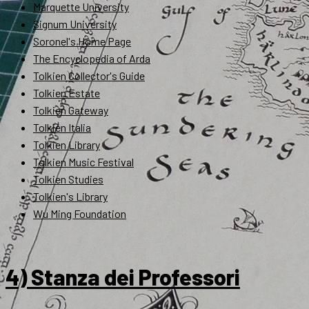
Marquette University
Signum University
Soronel's Home Page
The Encyclopedia of Arda
Tolkien Collector's Guide
Tolkien Estate
Tolkien Gateway
Tolkien Italia
Tolkien Library
Tolkien Music Festival
Tolkien Studies
Tolkien's Library
Wu Ming Foundation
4) Stanza dei Professori