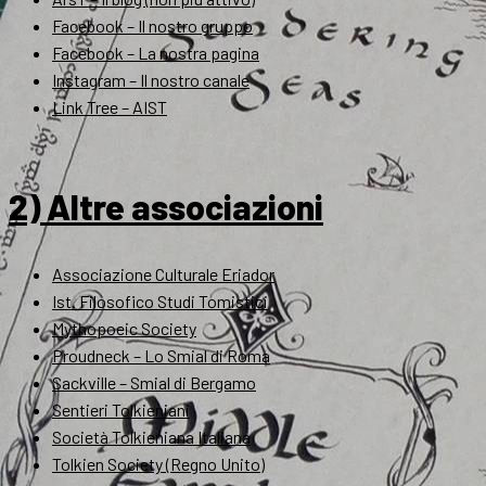
Facebook – Il nostro gruppo
Facebook – La nostra pagina
Instagram – Il nostro canale
Link Tree – AIST
2) Altre associazioni
Associazione Culturale Eriador
Ist. Filosofico Studi Tomistici
Mythopoeic Society
Proudneck – Lo Smial di Roma
Sackville – Smial di Bergamo
Sentieri Tolkieniani
Società Tolkieniana Italiana
Tolkien Society (Regno Unito)