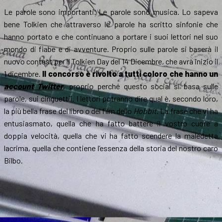
Le parole sono importanti. Le parole sono musica. Lo sapeva
bene Tolkien che attraverso le parole ha scritto sinfonie che
hanno portato e che continuano a portare i suoi lettori nel suo
mondo di fiabe e di avventure. Proprio sulle parole si baserà il
nuovo contest per il Tolkien Day del 14 Dicembre, che avrà inizio il
1 dicembre.
Il concorso è rivolto a tutti coloro che hanno un
account Twitter
, proprio perché questo social si basa sulle
parole, sui cinguettii. I lettori potranno dire qual è, secondo loro,
la più bella frase del libro o del film dello
Hobbit
. La frase che vi ha
entusiasmato, quella che ha fatto battere il vostro cuore a
doppia velocità, quella che vi ha fatto scendere la maledetta
lacrima, quella che contiene l’essenza della storia del nostro caro
Bilbo.