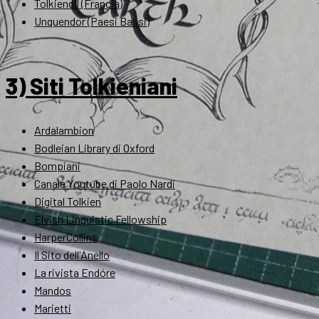
Tolkiendil (Francia)
Unquendor (Paesi Bassi)
3) Siti Tolkieniani
Ardalambion
Bodleian Library di Oxford
Bompiani
Canale Youtube di Paolo Nardi
Digital Tolkien
Elvish Linguistic Fellowship
HarperCollins
Il Sito dell'Anello
La rivista Endóre
Mandos
Marietti