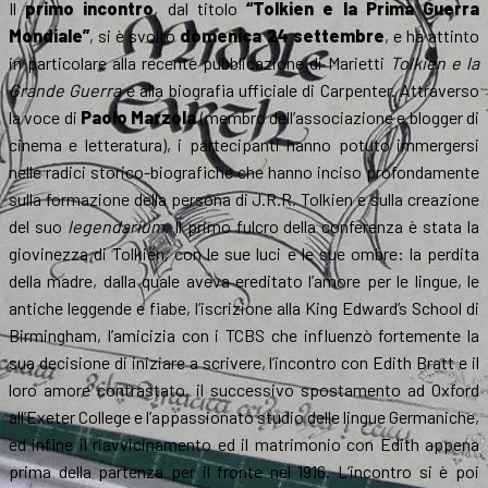
Il
primo incontro
, dal titolo
“Tolkien e la Prima Guerra
Mondiale”
, si è svolto
domenica 24 settembre
, e ha attinto
in particolare alla recente pubblicazione di Marietti
Tolkien e la
Grande Guerra
e alla biografia ufficiale di Carpenter. Attraverso
la voce di
Paolo Marzola
(membro dell’associazione e blogger di
cinema e letteratura), i partecipanti hanno potuto immergersi
nelle radici storico-biografiche che hanno inciso profondamente
sulla formazione della persona di J.R.R. Tolkien e sulla creazione
del suo
legendarium
. Il primo fulcro della conferenza è stata la
giovinezza di Tolkien, con le sue luci e le sue ombre: la perdita
della madre, dalla quale aveva ereditato l’amore per le lingue, le
antiche leggende e fiabe, l’iscrizione alla King Edward’s School di
Birmingham, l’amicizia con i TCBS che influenzò fortemente la
sua decisione di iniziare a scrivere, l’incontro con Edith Bratt e il
loro amore contrastato, il successivo spostamento ad Oxford
all’Exeter College e l’appassionato studio delle lingue Germaniche,
ed infine il riavvicinamento ed il matrimonio con Edith appena
prima della partenza per il fronte nel 1916. L’incontro si è poi