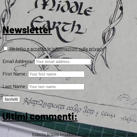
Newsletter
Ho letto e accetto le informazioni sulla privacy
Email Address:
First Name:
Last Name:
Ultimi commenti:
Roberto Arduini
su
Lettera di Tolkien, Crickhowell vince l’asta