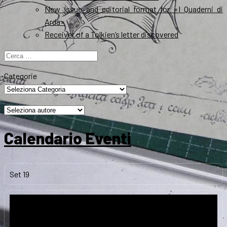
New Issue and editorial format for «I Quaderni di
Arda»
Receiver of a Tolkien’s letter discovered
Ricerca
per:
Categorie
Calendario Eventi
Set
19