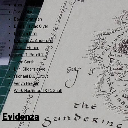
Anne Petty
Corey Olsen
David Bratman
Diana Pavlac Glyer
Dimitra Fimi
Douglas A. Anderson
Jason Fisher
John D. Rateliff
John Garth
L.M. Gildersleeve
Michael D.C. Drout
Verlyn Flieger
W. G. Hammond & C. Scull
Evidenza