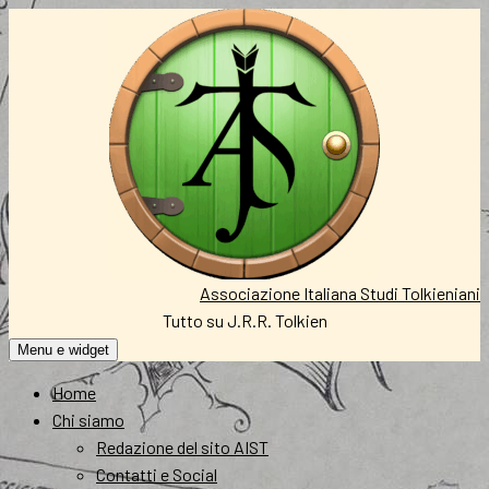
Vai
al
contenuto
Associazione Italiana Studi Tolkieniani
Tutto su J.R.R. Tolkien
Menu e widget
Home
Chi siamo
Redazione del sito AIST
Contatti e Social