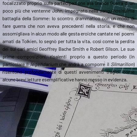
focalizzato proprio sulla partecipazione alla Grande Guerra di un
poco più che ventenne John, impegnato nella sanguinosissima
battaglia della Somme: lo scontro drammatico con un modo di
fare guerra che non aveva precedenti nella storia, e che non
assomigliava in alcun modo alle gesta eroiche cantate nei poemi
amati da Tolkien, lo segnò per tutta la vita, così come la perdita
dei sui cari amici Geoffrey Bache Smith e Robert Gilson. Le sue
prime composizioni, risalenti proprio a questo periodo (in
particolare il
legendarium
che andrà a comporre il
Silmarillon
)
risentono profondamente di questi avvenimenti tragici, come
alcune brevi letture esemplificative hanno messo in evidenza.