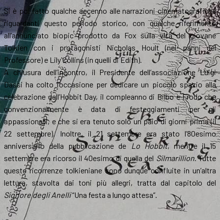
Si è poi fatto qualche accenno alle narrazioni cinematografiche
riguardanti questo periodo storico, con qualche riferimento
all’annunciato biopic prodotto da Fox sulla vita del giovane
Tolkien con i protagonisti Nicholas Hoult (nei panni del
Professore) e Lily Collins (in quelli di Edith).
A chiusura dell’incontro, il Presidente dell’associazione Luigi
Dassi ha colto l’occasione per dedicare un piccolo spazio alla
celebrazione dell’Hobbit Day, il compleanno di Bilbo e Frodo che
convenzionalmente è data di festeggiamenti per gli
appassionati, e che si era tenuto solo un paio di giorni prima (il
22 settembre). Inoltre, il 21 settembre era stato l’80esimo
anniversario della pubblicazione de
Lo Hobbit
, mentre il 15
settembre era ricorso il 40esimo di quella del
Silmarillion
. Tutte
queste ricorrenze tolkieniane sono dunque confluite in un’altra
lettura, stavolta dai toni più allegri, tratta dal capitolo del
Signore degli Anelli
“Una festa a lungo attesa”.