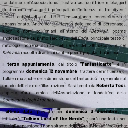
fondatrice dell’Associazione, illustratrice, scrittrice e blogger)
illustreranno gli aspetti principali dell’influenza di tre diversi
scritti antichi di cui J.R.R. era profondo conoscitore ed
appassionato. Andremo alla ricerca delle radici di personaggi,
luoghi e nomi tolkieniani all’interno del
Beowulf
, poema
anglosassone del primo Medioevo, dell’
Edda
, principale testo di
mitologia norrena scritto nell’Islanda del XIII secolo, e del
Kalevala
, raccolta di antichi canti e poemi popolari finlandesi.
Il
terzo appuntamento
, dal titolo
“Fantasticarte”
, è in
programma
domenica 12 novembre
; tratterà dell’influenza di
Tolkien ma anche della dimensione del fantastico in generale sul
mondo dell’arte e dell’illustrazione. Sarà tenuto da
Roberta Tosi
,
esperta d’arte, amica dell’Associazione e fondatrice della
Compagnia degli Argonath
.
L’
ultima data
, prevista per
domenica 3 dicembre
, si
intitolerà
“Tolkien Lord of the Nerds”
e sarà una festa per
tutti gli appassionati non soltanto della Terra di Mezzo, ma anche