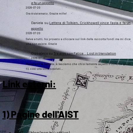
e fa un appello
2026-07-20
Ora è sistemato. Grazie mille!
Daniela
su
Lettera di Tolkien, Crickhowell vince l’asta e fa un
appello
2026-07-20
Salve a tutti, ho provato a cliccare sul link della raccolta fondi ma mi dice
che non esiste. Grazie
Gipsoteco
su
Tre anni con Fatica… Lost in translation
2026-07-10
Passatemi la battuta: e lasciamo che chi si lamenta aspetti il 2043 (o giù di
lì), così una volta scaduti…
Link esterni
:
1) Pagine dell'AIST
ArsT – Il blog (non più attivo)