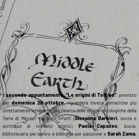
Il
secondo appuntamento, “Le origini di Tolkien”
, previsto
per
domenica 29 ottobre
, riguarderà invece tematiche più
strettamente letterarie, alla ricerca delle origini mitologiche della
Terra di Mezzo: tre voci infatti (
Giovanna Barbieri
, socia e
scrittrice di romanzi storici;
Paola Capasso
, socia,
bibliotecaria per lavoro e bibliofila per passione e
Sarah Zama
,