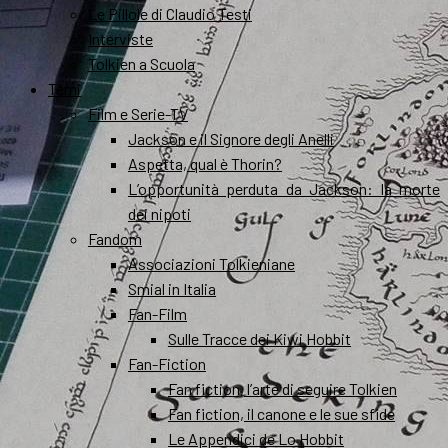
Le Pillole di Claudio Testi
Interviste
Tolkien a Scuola
Temi
Film e Serie-TV
Jackson e il Signore degli Anelli
Aspetta, qual è Thorin?
L’opportunità perduta da Jackson: la morte
dei nipoti
Fandom
Associazioni Tolkieniane
Smial in Italia
Fan-Film
Sulle Tracce dei Kiwi Hobbit
Fan-Fiction
Fan fiction, l’arte di seguire Tolkien
Fan fiction, il canone e le sue sfide
Le Appendici de Lo Hobbit