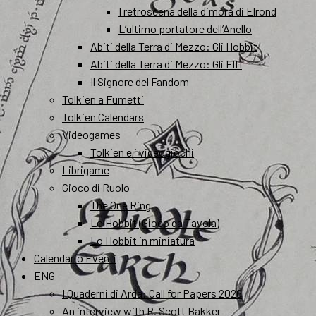
I retroscena della dimora di Elrond
L’ultimo portatore dell’Anello
Abiti della Terra di Mezzo: Gli Hobbit
Abiti della Terra di Mezzo: Gli Elfi
Il Signore del Fandom
Tolkien a Fumetti
Tolkien Calendars
Videogames
Tolkien e i videogiochi
Librigame
Gioco di Ruolo
The One Ring
Lo Hobbit (Gioco da Tavola)
Lo Hobbit in miniatura
Calendario Eventi
ENG
I Quaderni di Arda: Call for Papers 2026
An interview with R. Scott Bakker