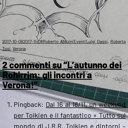
.
Scritto
Autore
Categorie
Tag
2017-10-06
2017-11-08
Roberto Arduini
Eventi
Luigi Dassi
,
Roberta
il
Tosi
,
Verona
2 commenti su “L’autunno dei
Rohirrim: gli incontri a
Verona!”
Pingback:
Dal 16 al 18/11, un weekend
per Tolkien e il fantastico « Tutto sul
mondo di J.R.R. Tolkien e dintorni –