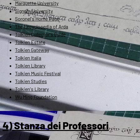
Marquette University
Signum University
Soronel's Home Page
The Encyclopedia of Arda
Tolkien Collector's Guide
Tolkien Estate
Tolkien Gateway
Tolkien Italia
Tolkien Library
Tolkien Music Festival
Tolkien Studies
Tolkien's Library
Wu Ming Foundation
4) Stanza dei Professori