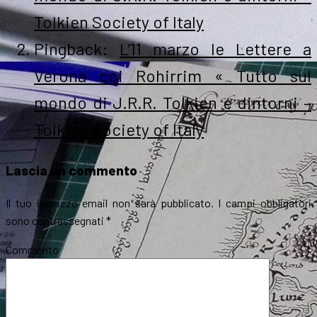
Tolkien Society of Italy
Pingback:
L’11 marzo le Lettere a
Verona coi Rohirrim « Tutto sul
mondo di J.R.R. Tolkien e dintorni –
Tolkien Society of Italy
Lascia un commento
Il tuo indirizzo email non sarà pubblicato.
I campi obbligatori
sono contrassegnati
*
Commento
*