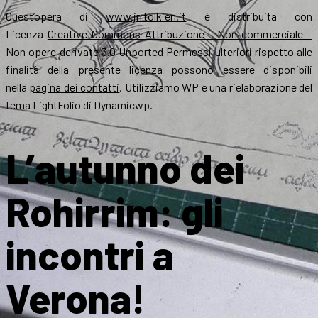
Quest’opera di
www.jrrtolkien.it
è distribuita con
Licenza
Creative Commons Attribuzione – Non commerciale –
Non opere derivate 3.0 Unported
Permessi ulteriori rispetto alle
finalità della presente licenza possono essere disponibili
nella
pagina dei contatti
. Utilizziamo WP e una rielaborazione del
tema LightFolio di Dynamicwp.
L’autunno dei
Rohirrim: gli
incontri a
Verona!