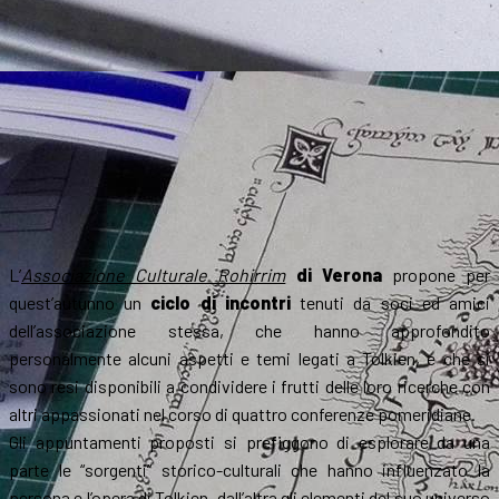
L’
Associazione Culturale Rohirrim
di Verona
propone per
quest’autunno un
ciclo di incontri
tenuti da soci ed amici
dell’associazione stessa, che hanno approfondito
personalmente alcuni aspetti e temi legati a Tolkien, e che si
sono resi disponibili a condividere i frutti delle loro ricerche con
altri appassionati nel corso di quattro conferenze pomeridiane.
Gli appuntamenti proposti si prefiggono di esplorare da una
parte le “sorgenti” storico-culturali che hanno influenzato la
persona e l’opera di Tolkien, dall’altra gli elementi del suo universo