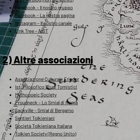
Facebook – Il nostro gruppo
Facebook – La nostra pagina
Instagram – Il nostro canale
Link Tree – AIST
2) Altre associazioni
Associazione Culturale Eriador
Ist. Filosofico Studi Tomistici
Mythopoeic Society
Proudneck – Lo Smial di Roma
Sackville – Smial di Bergamo
Sentieri Tolkieniani
Società Tolkieniana Italiana
Tolkien Society (Regno Unito)