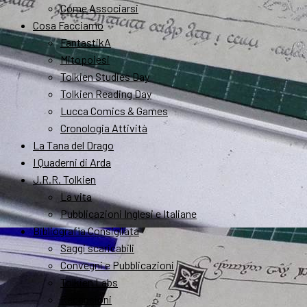
Come Associarsi
Cosa Facciamo
FantastikA
Mitopoiesi
Tolkien Studies Day
Tolkien Reading Day
Lucca Comics & Games
Cronologia Attività
La Tana del Drago
I Quaderni di Arda
J.R.R. Tolkien
La vita
Pubblicazioni Inglesi e Italiane
Bibliografia Consigliata
Saggi scaricabili
Convegni e Pubblicazioni
Tolkien Labs
Recensioni