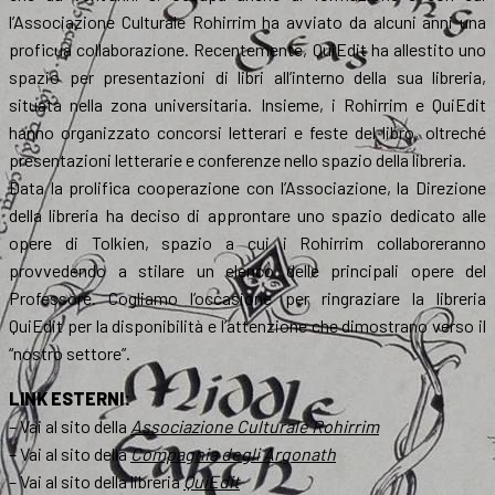
l’Associazione Culturale Rohirrim ha avviato da alcuni anni una
proficua collaborazione. Recentemente, QuiEdit ha allestito uno
spazio per presentazioni di libri all’interno della sua libreria,
situata nella zona universitaria. Insieme, i Rohirrim e QuiEdit
hanno organizzato concorsi letterari e feste del libro, oltreché
presentazioni letterarie e conferenze nello spazio della libreria.
Data la prolifica cooperazione con l’Associazione, la Direzione
della libreria ha deciso di approntare uno spazio dedicato alle
opere di Tolkien, spazio a cui i Rohirrim collaboreranno
provvedendo a stilare un elenco delle principali opere del
Professore. Cogliamo l’occasione per ringraziare la libreria
QuiEdit per la disponibilità e l’attenzione che dimostrano verso il
“nostro settore”.
LINK ESTERNI:
– Vai al sito della
Associazione Culturale Rohirrim
– Vai al sito della
Compagnia degli Argonath
– Vai al sito della libreria
QuiEdit