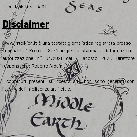
Link Tree – AIST
Disclaimer
www.jrrtolkien.it
è una testata giornalistica registrata presso il
Tribunale di Roma - Sezione per la stampa e l’informazione,
autorizzazione n° 04/2021 del 4 agosto 2021. Direttore
responsabile: Roberto Arduini.
I contenuti presenti su questo sito non sono generati con
l'ausilio dell'intelligenza artificiale.