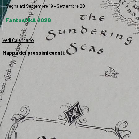
Segnalati
Settembre 19
-
Settembre 20
FantastikA 2026
Vedi Calendario
Mappa dei prossimi eventi: