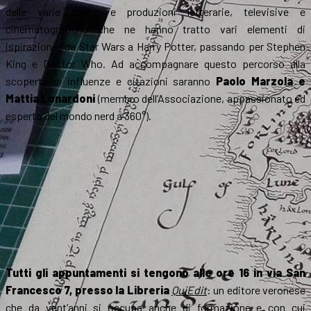
delle varie saghe e produzioni letterarie, televisive e
cinematografiche che ne hanno tratto vari elementi di
ispirazione: da Star Wars a Harry Potter, passando per Stephen
King e Doctor Who. Ad accompagnare questo percorso alla
scoperta di influenze e citazioni saranno
Paolo Marzola e
Mattia Lonardoni
(membro dell’Associazione, appassionato ed
esperto del mondo nerd a 360°).
Tutti gli appuntamenti si tengono alle ore 16 in via San
Francesco 7, presso la Libreria
QuiEdit
: un editore veronese
che da vent’anni si occupa anche di formazione e con cui