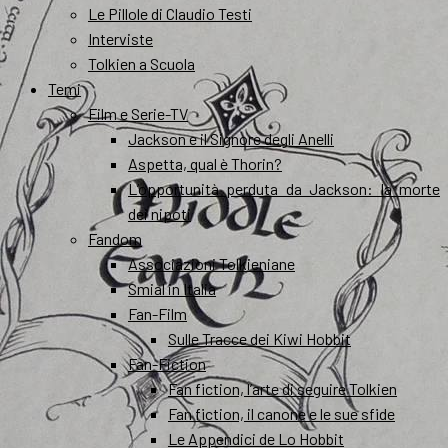
Le Pillole di Claudio Testi
Interviste
Tolkien a Scuola
Temi
Film e Serie-TV
Jackson e il Signore degli Anelli
Aspetta, qual è Thorin?
L’opportunità perduta da Jackson: la morte
dei nipoti
Fandom
Associazioni Tolkieniane
Smial in Italia
Fan-Film
Sulle Tracce dei Kiwi Hobbit
Fan-Fiction
Fan fiction, l’arte di seguire Tolkien
Fan fiction, il canone e le sue sfide
Le Appendici de Lo Hobbit