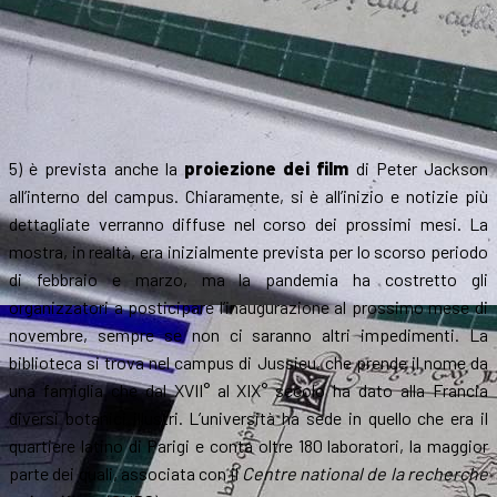
5) è prevista anche la
proiezione dei film
di Peter Jackson
all’interno del campus. Chiaramente, si è all’inizio e notizie più
dettagliate verranno diffuse nel corso dei prossimi mesi. La
mostra, in realtà, era inizialmente prevista per lo scorso periodo
di febbraio e marzo, ma la pandemia ha costretto gli
organizzatori a posticipare l’inaugurazione al prossimo mese di
novembre, sempre se non ci saranno altri impedimenti. La
biblioteca si trova nel campus di Jussieu, che prende il nome da
una famiglia che dal XVII° al XIX° secolo ha dato alla Francia
diversi botanici illustri. L’università ha sede in quello che era il
quartiere latino di Parigi e conta oltre 180 laboratori, la maggior
parte dei quali, associata con il
Centre national de la recherche