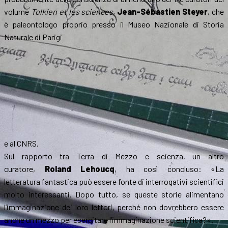
volume
Tolkien et les sciences
,
Jean-Sébastien Steyer
, che
è paleontologo proprio presso il Museo Nazionale di Storia
Naturale di Parigi
e al CNRS.
Sul rapporto tra Terra di Mezzo e scienza, un altro
curatore,
Roland Lehoucq
, ha così concluso: «La
letteratura fantastica può essere fonte di interrogativi scientifici
molto interessanti. Dopo tutto, se queste storie alimentano
l’immaginazione dei loro lettori, perché non dovrebbero essere
anche un mezzo per esercitare l’immaginazione scientifica?».