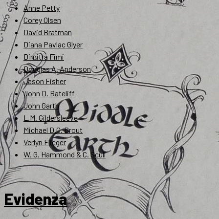
Anne Petty
Corey Olsen
David Bratman
Diana Pavlac Glyer
Dimitra Fimi
Douglas A. Anderson
Jason Fisher
John D. Rateliff
John Garth
L.M. Gildersleeve
Michael D.C. Drout
Verlyn Flieger
W. G. Hammond & C. Scull
Evidenza