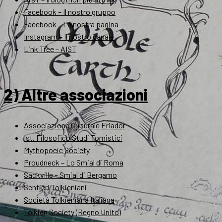
Facebook – Il nostro gruppo
Facebook – La nostra pagina
Instagram – Il nostro canale
Link Tree – AIST
2) Altre associazioni
Associazione Culturale Eriador
Ist. Filosofico Studi Tomistici
Mythopoeic Society
Proudneck – Lo Smial di Roma
Sackville – Smial di Bergamo
Sentieri Tolkieniani
Società Tolkieniana Italiana
Tolkien Society (Regno Unito)