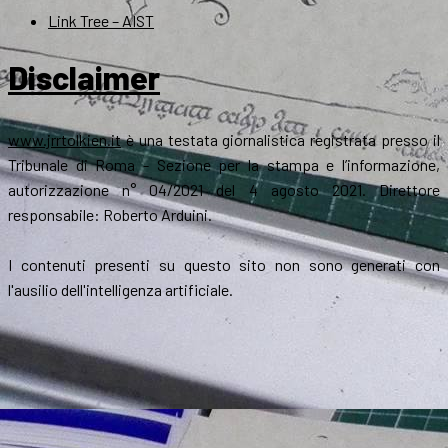
Link Tree – AIST
Disclaimer
www.jrrtolkien.it
è una testata giornalistica registrata presso il
Tribunale di Roma - Sezione per la stampa e l’informazione,
autorizzazione n° 04/2021 del 4 agosto 2021. Direttore
responsabile: Roberto Arduini.
I contenuti presenti su questo sito non sono generati con
l'ausilio dell'intelligenza artificiale.