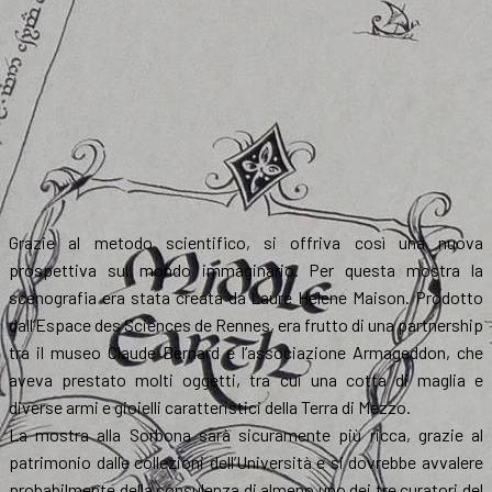
Grazie al metodo scientifico, si offriva così una nuova
prospettiva sul mondo immaginario. Per questa mostra la
scenografia era stata creata da Laure Helene Maison. Prodotto
dall’Espace des Sciences de Rennes, era frutto di una partnership
tra il museo Claude Bernard e l’associazione Armageddon, che
aveva prestato molti oggetti, tra cui una cotta di maglia e
diverse armi e gioielli caratteristici della Terra di Mezzo.
La mostra alla Sorbona sarà sicuramente più ricca, grazie al
patrimonio dalle collezioni dell’Università e si dovrebbe avvalere
probabilmente della consulenza di almeno uno dei tre curatori del