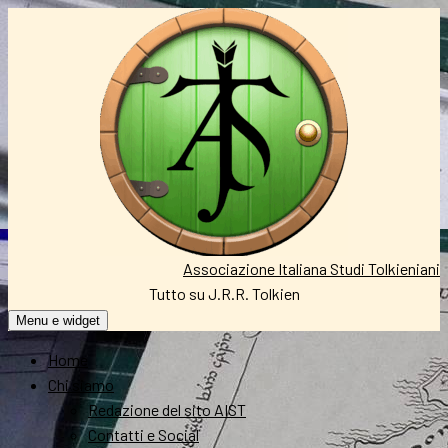
Vai
al
contenuto
Associazione Italiana Studi Tolkieniani
Tutto su J.R.R. Tolkien
Menu e widget
Home
Chi siamo
Redazione del sito AIST
Contatti e Social