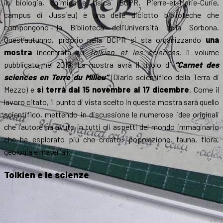
in biologia, chimica e fisica (BCPR, Pierre-et-Marie-Curie,
campus di Jussieu) è una delle diciotto biblioteche che
compongono la Biblioteca dell’Università della Sorbona.
Quest’autunno, proprio nella BCPR si sta organizzando
una
mostra
incentrata su
Tolkien et les sciences
, il volume
pubblicato nel 2019. La mostra avrà il titolo di
“Carnet des
sciences en Terre du Milieu”
(Diario scientifico della Terra di
Mezzo) e
si terrà dal 15 novembre al 17 dicembre
. Come il
lavoro citato, il punto di vista scelto in questa mostra sarà quello
scientifico, mettendo in discussione le numerose idee originali
che l’autore ha avuto in tutti gli aspetti del mondo immaginario
che ha esplorato più che creato: popolazione, fauna, flora,
geologia e materiali.
Tolkien e le scienze