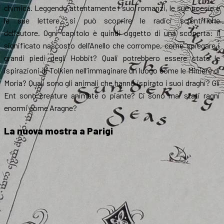
chimica. Leggendo attentamente i suoi romanzi, le sue poesie e
le sue lettere, si può scoprire le radici scientifiche
dell’autore. Ogni capitolo è quindi oggetto di una scoperta: il
significato nascosto dell’Anello che corrompe, come spiegare i
grandi piedi degli Hobbit? Quali potrebbero essere state le
ispirazioni di Tolkien nell’immaginare un luogo come le Miniere di
Moria? Quali sono gli animali che hanno ispirato i suoi draghi? Gli
Ent sono creature animate o piante? Ci sono mai stati ragni
enormi come Aragne?
La nuova mostra a Parigi