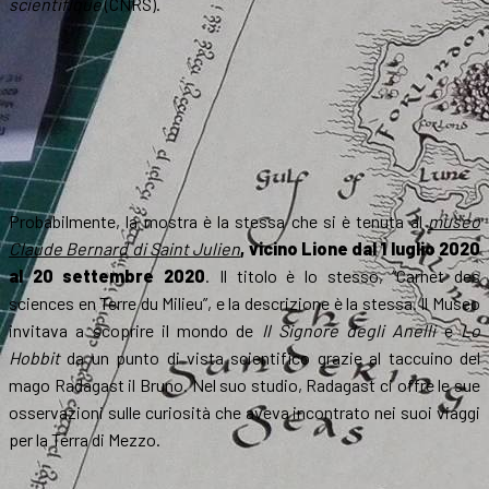
scientifique
(CNRS).
Probabilmente, la mostra è la stessa che si è tenuta al
museo
Claude Bernard di Saint Julien
, vicino Lione dal 1 luglio 2020
al 20 settembre 2020
. Il titolo è lo stesso, “Carnet des
sciences en Terre du Milieu”, e la descrizione è la stessa. Il Museo
invitava a scoprire il mondo de
Il Signore degli Anelli
e
Lo
Hobbit
da un punto di vista scientifico grazie al taccuino del
mago Radagast il Bruno. Nel suo studio, Radagast ci offre le sue
osservazioni sulle curiosità che aveva incontrato nei suoi viaggi
per la Terra di Mezzo.