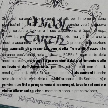
Se questi saranno gli argomenti trattati, per il momento sono
pochissimi i dettagli sulla nuova mostra che vedrà di nuovo
Parigi celebrare Tolkien e il suo capolavoro,
Il Signore degli
Anelli
. La
promozione
è ancora all’inizio, ma già si sa che la
mostra assumerà diverse forme: 1) sarà presente una sezione
con p
annelli di presentazione della Terra di Mezzo
che
saranno posizionati nella biblioteca BCPR; 2) gran parte della
mostra presenterà
oggetti provenienti dal patrimonio dalle
collezioni dell’Università
, per illustrare i testi con fossili,
coralli, minerali, ecc.; 3) verranno esposti
documenti
anche
nelle altre biblioteche della rete bibliotecaria della Sorbona; 4) è
previsto
un fitto programma di convegni, tavole rotonde e
visite alla mostra
, che al momento sono in preparazione;