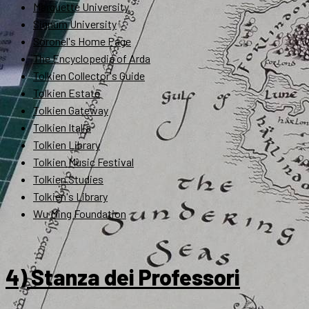
Marquette University
Signum University
Soronel's Home Page
The Encyclopedia of Arda
Tolkien Collector's Guide
Tolkien Estate
Tolkien Gateway
Tolkien Italia
Tolkien Library
Tolkien Music Festival
Tolkien Studies
Tolkien's Library
Wu Ming Foundation
4) Stanza dei Professori