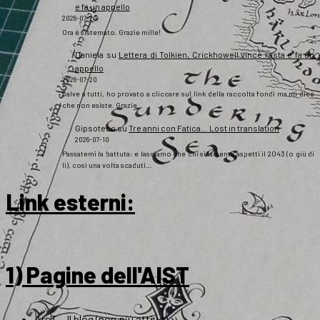
e fa un appello
2026-07-20
Ora è sistemato. Grazie mille!
Daniela
su
Lettera di Tolkien, Crickhowell vince l’asta e fa un
appello
2026-07-20
Salve a tutti, ho provato a cliccare sul link della raccolta fondi ma mi dice
che non esiste. Grazie
Gipsoteco
su
Tre anni con Fatica… Lost in translation
2026-07-10
Passatemi la battuta: e lasciamo che chi si lamenta aspetti il 2043 (o giù di
lì), così una volta scaduti…
Link esterni
:
1) Pagine dell'AIST
ArsT – Il blog (non più attivo)