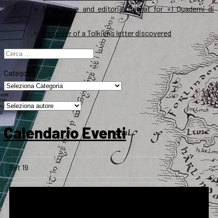
New Issue and editorial format for «I Quaderni di
Arda»
Receiver of a Tolkien’s letter discovered
Ricerca
per:
Categorie
Calendario Eventi
Set
19