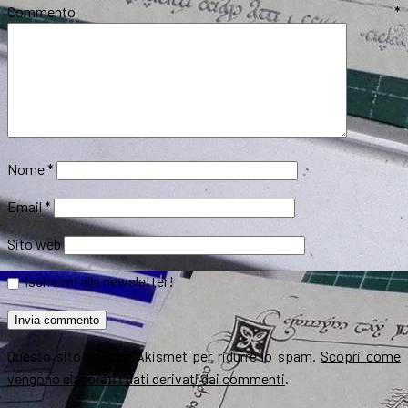
Commento
*
Nome
*
Email
*
Sito web
Iscrivimi alla newsletter!
Questo sito utilizza Akismet per ridurre lo spam.
Scopri come
vengono elaborati i dati derivati dai commenti
.