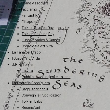
Come Associarsi
Cosa Facciamo
FantastikA
Mitopoiesi
Tolkien Studies Day
Tolkien Reading Day
Lucca Comics & Games
Cronologia Attività
La Tana del Drago
I Quaderni di Arda
J.R.R. Tolkien
La vita
Pubblicazioni Inglesi e Italiane
Bibliografia Consigliata
Saggi scaricabili
Convegni e Pubblicazioni
Tolkien Labs
Recensioni