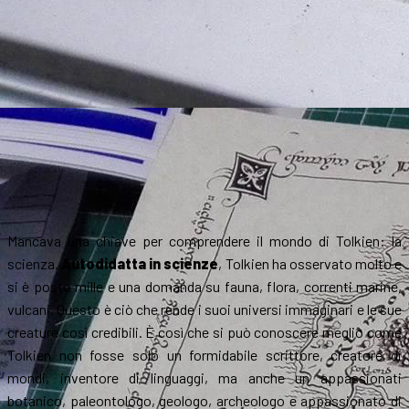
Mancava una chiave per comprendere il mondo di Tolkien: la
scienza.
Autodidatta in scienze
, Tolkien ha osservato molto e
si è posto mille e una domanda su fauna, flora, correnti marine,
vulcani. Questo è ciò che rende i suoi universi immaginari e le sue
creature così credibili. È così che si può conoscere meglio come
Tolkien non fosse solo un formidabile scrittore, creatore di
mondi, inventore di linguaggi, ma anche un appassionati
botanico, paleontologo, geologo, archeologo e appassionato di