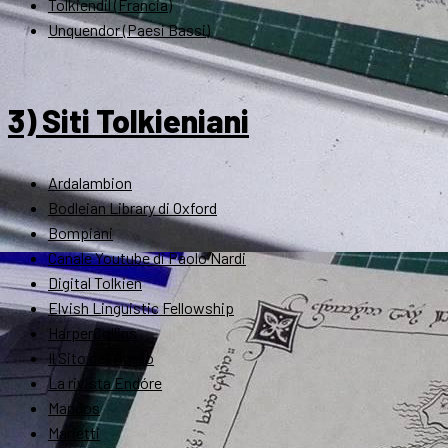
Tolkiendil (Francia)
Unquendor (Paesi Bassi)
3) Siti Tolkieniani
Ardalambion
Bodleian Library di Oxford
Bompiani
Canale Youtube di Paolo Nardi
Digital Tolkien
Elvish Linguistic Fellowship
HarperCollins
Il Sito dell'Anello
La rivista Endóre
Mandos
Marietti