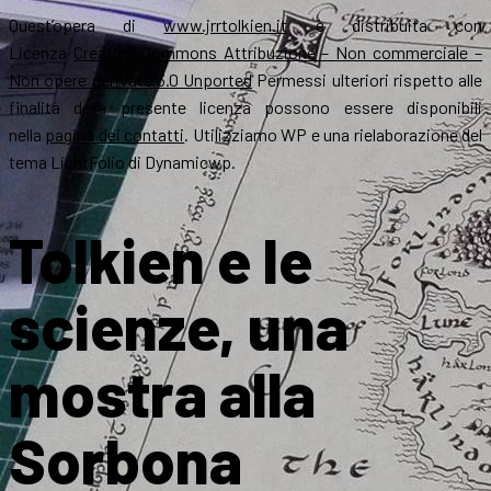
Quest’opera di
www.jrrtolkien.it
è distribuita con
Licenza
Creative Commons Attribuzione – Non commerciale –
Non opere derivate 3.0 Unported
Permessi ulteriori rispetto alle
finalità della presente licenza possono essere disponibili
nella
pagina dei contatti
. Utilizziamo WP e una rielaborazione del
tema LightFolio di Dynamicwp.
Tolkien e le
scienze, una
mostra alla
Sorbona