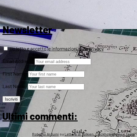
Newsletter
Ho letto e accetto le informazioni sulla privacy
Email Address:
First Name:
Last Name:
Ultimi commenti:
Roberto Arduini
su
Lettera di Tolkien, Crickhowell vince l’asta