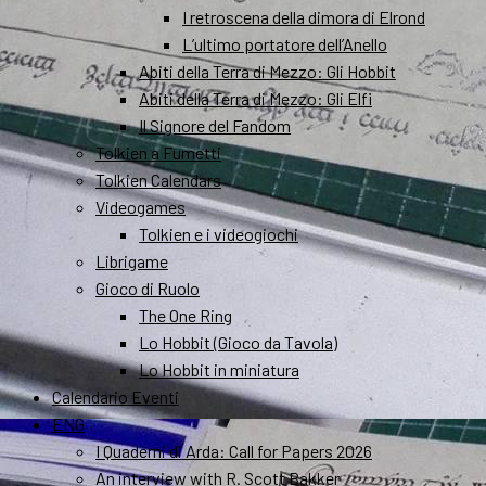
I retroscena della dimora di Elrond
L’ultimo portatore dell’Anello
Abiti della Terra di Mezzo: Gli Hobbit
Abiti della Terra di Mezzo: Gli Elfi
Il Signore del Fandom
Tolkien a Fumetti
Tolkien Calendars
Videogames
Tolkien e i videogiochi
Librigame
Gioco di Ruolo
The One Ring
Lo Hobbit (Gioco da Tavola)
Lo Hobbit in miniatura
Calendario Eventi
ENG
I Quaderni di Arda: Call for Papers 2026
An interview with R. Scott Bakker