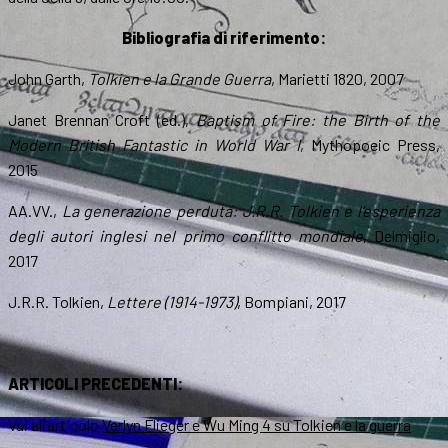
Bibliografia di riferimento:
John Garth,
Tolkien e la Grande Guerra
, Marietti 1820, 2007
Janet Brennan Croft (ed.),
Baptism of Fire: the Birth of the
Modern British Fantastic in World War I
, Mythopoeic Press,
2015
AA.VV.,
La generazione perduta: J.R.R. Tolkien e l’esperienza
degli autori inglesi nel primo conflitto mondiale
, Delmiglio,
2017
J.R.R. Tolkien,
Lettere (1914-1973)
, Bompiani, 2017
ARTICOLI PRECEDENTI:
Vai all’articolo
Verlyn Flieger e Wu Ming 4 su Tolkien e la guerra