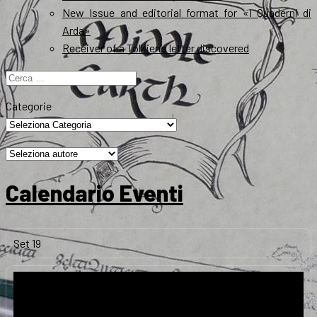
New Issue and editorial format for «I Quaderni di
Arda»
Receiver of a Tolkien’s letter discovered
Ricerca
per:
Categorie
Calendario Eventi
Set
19