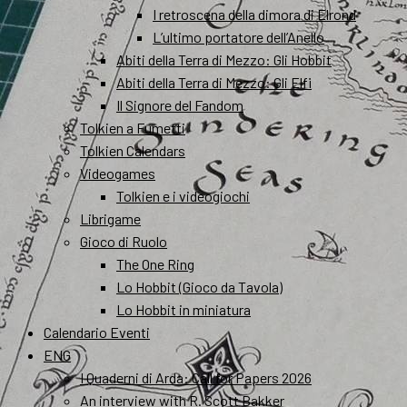
I retroscena della dimora di Elrond
L’ultimo portatore dell’Anello
Abiti della Terra di Mezzo: Gli Hobbit
Abiti della Terra di Mezzo: Gli Elfi
Il Signore del Fandom
Tolkien a Fumetti
Tolkien Calendars
Videogames
Tolkien e i videogiochi
Librigame
Gioco di Ruolo
The One Ring
Lo Hobbit (Gioco da Tavola)
Lo Hobbit in miniatura
Calendario Eventi
ENG
I Quaderni di Arda: Call for Papers 2026
An interview with R. Scott Bakker