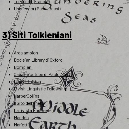
Tolkiendil (Francia)
Unquendor (Paesi Bassi)
3) Siti Tolkieniani
Ardalambion
Bodleian Library di Oxford
Bompiani
Canale Youtube di Paolo Nardi
Digital Tolkien
Elvish Linguistic Fellowship
HarperCollins
Il Sito dell'Anello
La rivista Endóre
Mandos
Marietti