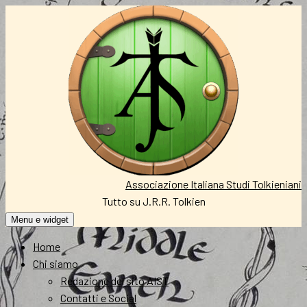
Vai
al
contenuto
Associazione Italiana Studi Tolkieniani
Tutto su J.R.R. Tolkien
Menu e widget
Home
Chi siamo
Redazione del sito AIST
Contatti e Social