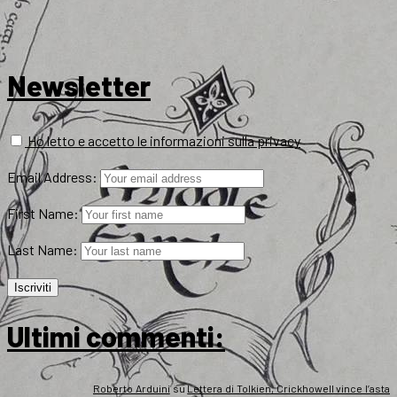
Newsletter
Ho letto e accetto le informazioni sulla privacy
Email Address:
First Name:
Last Name:
Ultimi commenti:
Roberto Arduini
su
Lettera di Tolkien, Crickhowell vince l’asta