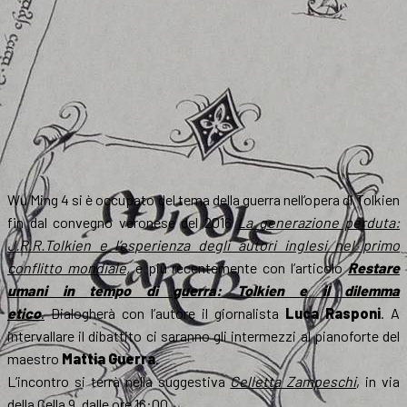
Wu Ming 4 si è occupato del tema della guerra nell’opera di Tolkien
fin dal convegno veronese del 2016
La generazione perduta:
J.R.R.Tolkien e l’esperienza degli autori inglesi nel primo
conflitto mondiale
,
e più recentemente con l’articolo
Restare
umani in tempo di guerra: Tolkien e il dilemma
etico
.
Dialogherà con l’autore il giornalista
Luca Rasponi
. A
intervallare il dibattito ci saranno gli intermezzi al pianoforte del
maestro
Mattia Guerra
.
L’incontro si terrà nella suggestiva
Celletta Zampeschi
, in via
della Cella 9, dalle ore 16:00.