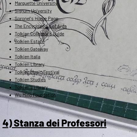
Marquette University
Signum University
Soronel's Home Page
The Encyclopedia of Arda
Tolkien Collector's Guide
Tolkien Estate
Tolkien Gateway
Tolkien Italia
Tolkien Library
Tolkien Music Festival
Tolkien Studies
Tolkien's Library
Wu Ming Foundation
4) Stanza dei Professori