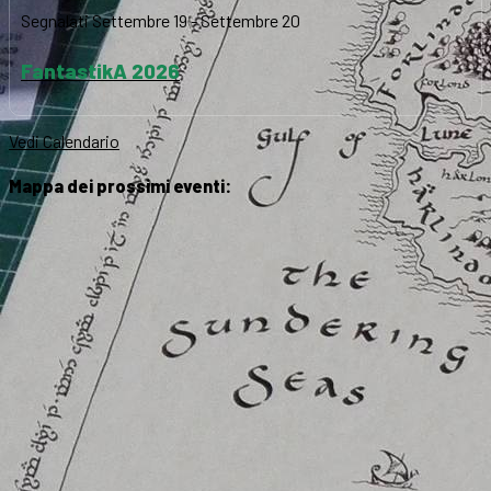
Segnalati
Settembre 19
-
Settembre 20
FantastikA 2026
Vedi Calendario
Mappa dei prossimi eventi: