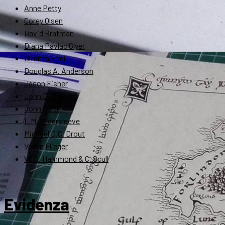
Anne Petty
Corey Olsen
David Bratman
Diana Pavlac Glyer
Dimitra Fimi
Douglas A. Anderson
Jason Fisher
John D. Rateliff
John Garth
L.M. Gildersleeve
Michael D.C. Drout
Verlyn Flieger
W. G. Hammond & C. Scull
Evidenza