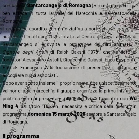
con base a
Santarcangelo di Romagna
(Rimini) ma radici già
ben estese in tutta la Valle del Marecchia e nel resto della
Romagna.
Il gruppo ha esordito con un’iniziativa a porte chiuse lo scorso
autunno: il 15 ottobre 2025, infatti, al Centro giovani Labo380 di
Santarcangelo si è svolta la proiezione del film animato
Il
Signore degli Anelli
di Ralph Bakshi (1978), che ha dato ai
fondatori Alessandro Astolfi, Gioacchino Galassi, Luca Rasponi e
Patrick Francesco Wild l’occasione di presentare il gruppo e
accogliere nuovi associati.
Dopo aver scelto insieme il proprio nome, che unisce idealmente
Valinor e la Valmarecchia, il gruppo organizza la prima iniziativa
pubblica con cui presentarsi alla collettività: l’incontro con
Wu
Ming 4
dal titolo “Tolkien: necessità e critica della guerra”, in
programma
domenica 15 marzo 2026
sempre a Santarcangelo
di Romagna.
Il programma