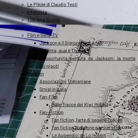
Le Pillole di Claudio Testi
Interviste
Tolkien a Scuola
Temi
Film e Serie-TV
Jackson e il Signore degli Anelli
Aspetta, qual è Thorin?
L’opportunità perduta da Jackson: la morte
dei nipoti
Fandom
Associazioni Tolkieniane
Smial in Italia
Fan-Film
Sulle Tracce dei Kiwi Hobbit
Fan-Fiction
Fan fiction, l’arte di seguire Tolkien
Fan fiction, il canone e le sue sfide
Le Appendici de Lo Hobbit