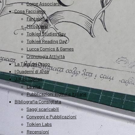
Come Associarsi
Cosa Facciamo
FantastikA
Mitopoiesi
Tolkien Studies Day
Tolkien Reading Day
Lucca Comics & Games
Cronologia Attività
La Tana del Drago
I Quaderni di Arda
J.R.R. Tolkien
La vita
Pubblicazioni Inglesi e Italiane
Bibliografia Consigliata
Saggi scaricabili
Convegni e Pubblicazioni
Tolkien Labs
Recensioni