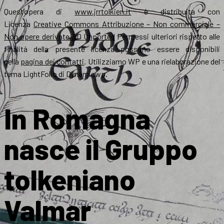
Quest’opera di
www.jrrtolkien.it
è distribuita con
Licenza
Creative Commons Attribuzione – Non commerciale –
Non opere derivate 3.0 Unported
Permessi ulteriori rispetto alle
finalità della presente licenza possono essere disponibili
nella
pagina dei contatti
. Utilizziamo WP e una rielaborazione del
tema LightFolio di Dynamicwp.
In Romagna
nasce il Gruppo
tolkeniano
Valmar