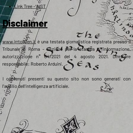
Link Tree – AIST
Disclaimer
www.jrrtolkien.it
è una testata giornalistica registrata presso il
Tribunale di Roma - Sezione per la stampa e l’informazione,
autorizzazione n° 04/2021 del 4 agosto 2021. Direttore
responsabile: Roberto Arduini.
I contenuti presenti su questo sito non sono generati con
l'ausilio dell'intelligenza artificiale.