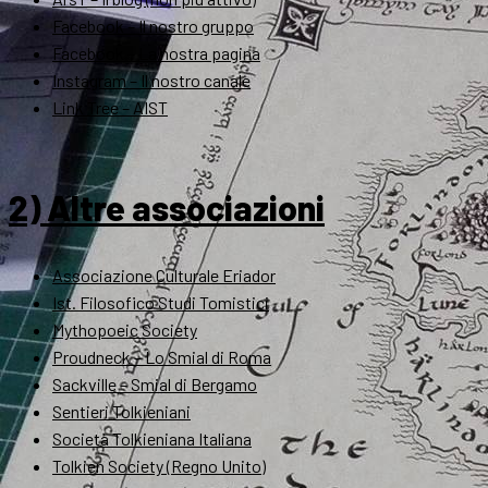
Facebook – Il nostro gruppo
Facebook – La nostra pagina
Instagram – Il nostro canale
Link Tree – AIST
2) Altre associazioni
Associazione Culturale Eriador
Ist. Filosofico Studi Tomistici
Mythopoeic Society
Proudneck – Lo Smial di Roma
Sackville – Smial di Bergamo
Sentieri Tolkieniani
Società Tolkieniana Italiana
Tolkien Society (Regno Unito)