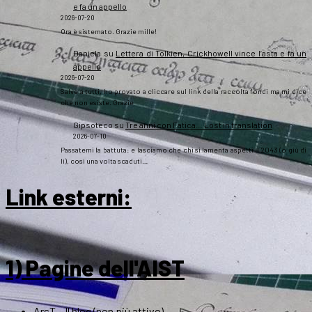
e fa un appello
2026-07-20
Ora è sistemato. Grazie mille!
Daniela
su
Lettera di Tolkien, Crickhowell vince l’asta e fa un
appello
2026-07-20
Salve a tutti, ho provato a cliccare sul link della raccolta fondi ma mi dice
che non esiste. Grazie
Gipsoteco
su
Tre anni con Fatica… Lost in translation
2026-07-10
Passatemi la battuta: e lasciamo che chi si lamenta aspetti il 2043 (o giù di
lì), così una volta scaduti…
Link esterni
:
1) Pagine dell'AIST
ArsT – Il blog (non più attivo)