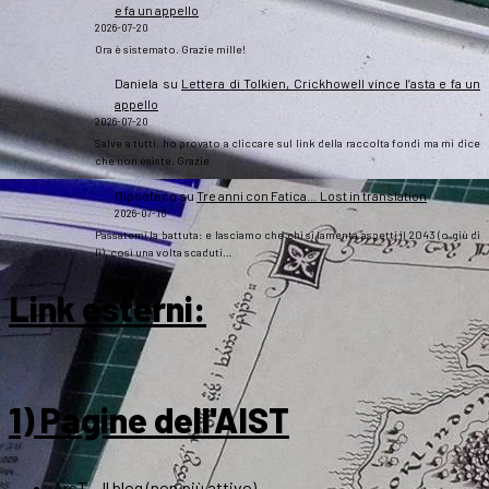
e fa un appello
2026-07-20
Ora è sistemato. Grazie mille!
Daniela
su
Lettera di Tolkien, Crickhowell vince l’asta e fa un
appello
2026-07-20
Salve a tutti, ho provato a cliccare sul link della raccolta fondi ma mi dice
che non esiste. Grazie
Gipsoteco
su
Tre anni con Fatica… Lost in translation
2026-07-10
Passatemi la battuta: e lasciamo che chi si lamenta aspetti il 2043 (o giù di
lì), così una volta scaduti…
Link esterni
:
1) Pagine dell'AIST
ArsT – Il blog (non più attivo)