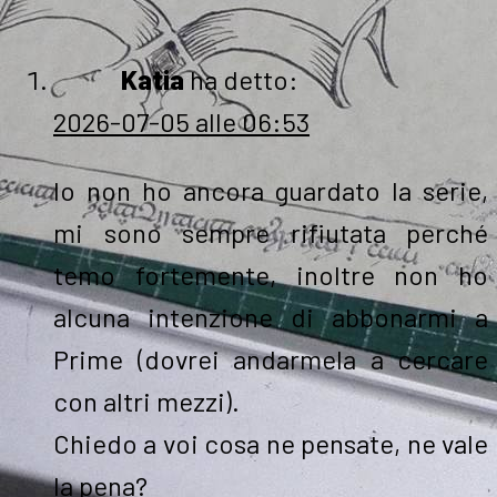
Katia
ha detto:
2026-07-05 alle 06:53
Io non ho ancora guardato la serie,
mi sono sempre rifiutata perché
temo fortemente, inoltre non ho
alcuna intenzione di abbonarmi a
Prime (dovrei andarmela a cercare
con altri mezzi).
Chiedo a voi cosa ne pensate, ne vale
la pena?