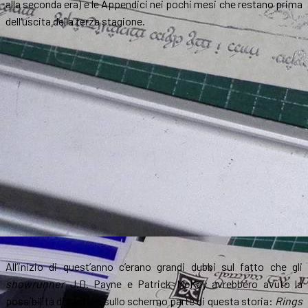
alla seconda era) e le Appendici nei pochi mesi che restano prima
dell’uscita della terza stagione.
All’inizio di quest’anno c’erano grandi dubbi sul fatto che gli
showrunner
J.D. Payne e Patrick McKay avrebbero avuto la
possibilità di portare sullo schermo parte di questa storia:
Rings