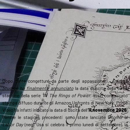
Dopo tante congetture da parte degli appassionati,
Amazon
Studios ha finalmente annunciato
la data d’uscita della terza
stagione della serie TV
The Rings of Power
. In un comunicato
stampa diffuso durante gli Amazon Upfronts di New York, Prime
Video ha infatti indicato la data di uscita dell’
11 novembre 2026
.
Mentre le stagioni precedenti sono state lanciate intorno al
Labor Day
(negli Usa si celebra il primo lunedì di settembre), la