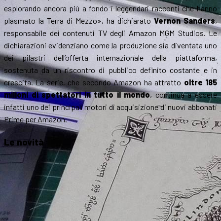
esplorando ancora più a fondo i leggendari racconti che hanno
plasmato la Terra di Mezzo», ha dichiarato
Vernon Sanders
,
responsabile dei contenuti TV degli Amazon MGM Studios. Le
dichiarazioni evidenziano come la produzione sia diventata uno
dei pilastri dell’offerta internazionale della piattaforma,
sostenuta da un riscontro di pubblico definito costante e in
crescita. La serie, che secondo Amazon ha attratto
oltre 185
milioni di spettatori in tutto il mondo
, continua a essere
infatti uno dei principali motori di acquisizione di nuovi abbonati
Prime per Amazon.
Le novità