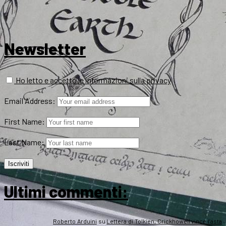
Newsletter
Ho letto e accetto le informazioni sulla privacy
Email Address:
First Name:
Last Name:
Ultimi commenti:
Roberto Arduini
su
Lettera di Tolkien, Crickhowell vince l’asta