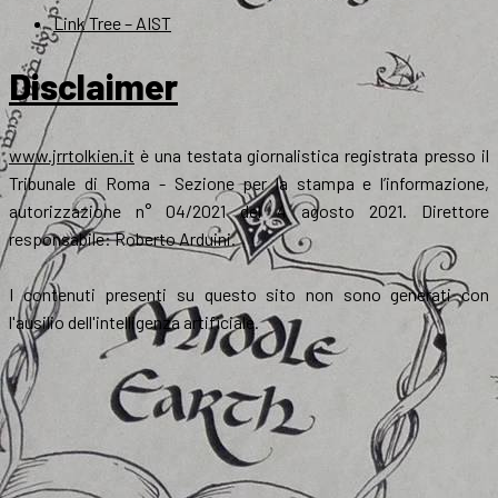
Link Tree – AIST
Disclaimer
www.jrrtolkien.it
è una testata giornalistica registrata presso il
Tribunale di Roma - Sezione per la stampa e l’informazione,
autorizzazione n° 04/2021 del 4 agosto 2021. Direttore
responsabile: Roberto Arduini.
I contenuti presenti su questo sito non sono generati con
l'ausilio dell'intelligenza artificiale.