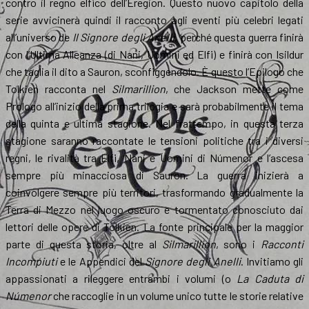
contro il regno elfico dell’Eregion. Questo nuovo capitolo della
serie avvicinerà quindi il racconto agli eventi più celebri legati
all’universo de
Il Signore degli Anelli
, perché questa guerra finirà
con l’Ultima Alleanza (di Nani, Uomini ed Elfi) e finirà con Isildur
che taglia il dito a Sauron, sconfiggendolo. È questo l’Epilogo che
Tolkien racconta nel
Silmarillion
, che Jackson mette come
Prologo all’inizio della prima trilogia e sarà probabilmente il tema
della quinta e ultima stagione. Nel frattempo, in questa terza
stagione saranno raccontate le tensioni politiche tra i diversi
regni, le rivalità tra Elfi, Nani e Uomini di Númenor e l’ascesa
sempre più minacciosa di Sauron. La guerra inizierà a
coinvolgere sempre più territori, trasformando gradualmente la
Terra di Mezzo nel luogo oscuro e tormentato conosciuto dai
lettori delle opere di Tolkien. La fonte principale per la maggior
parte di questa storia, oltre al
Silmarillion
, sono i
Racconti
Incompiuti
e le Appendici del
Signore degli Anelli
. Invitiamo gli
appassionati a rileggere entrambi i volumi (o
La Caduta di
Númenor
che raccoglie in un volume unico tutte le storie relative