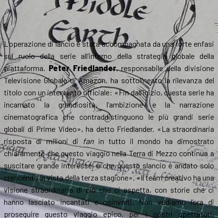
L’operazione di lancio è stata accompagnata da una forte enfasi
sul ruolo della serie all’interno della strategia globale della
piattaforma.
Peter Friedlander
, responsabile della divisione
Televisione Globale di Amazon, ha sottolineato la rilevanza del
titolo con un intervento ufficiale: «Fin dall’inizio, questa serie ha
incarnato la grandiosità, l’ambizione e la narrazione
cinematografica che contraddistinguono le più grandi serie
globali di Prime Video», ha detto Friedlander. «La straordinaria
risposta di milioni di
fan
in tutto il mondo ha dimostrato
chiaramente che questo viaggio nella Terra di Mezzo continua a
suscitare grande interesse, e che questo slancio è andato solo
crescendo in vista della terza stagione». «Il team creativo ha una
visione straordinaria di ciò che ci aspetta, con storie che ci
hanno lasciato incantati e coinvolti. Non vediamo l’ora di
proseguire questo viaggio epico, per i nostri spettatori,