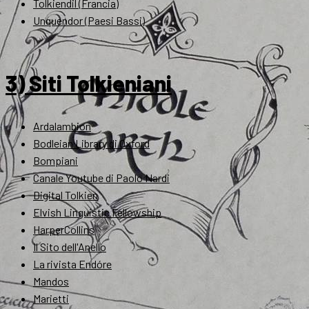
Tolkiendil (Francia)
Unquendor (Paesi Bassi)
3) Siti Tolkieniani
Ardalambion
Bodleian Library di Oxford
Bompiani
Canale Youtube di Paolo Nardi
Digital Tolkien
Elvish Linguistic Fellowship
HarperCollins
Il Sito dell'Anello
La rivista Endóre
Mandos
Marietti