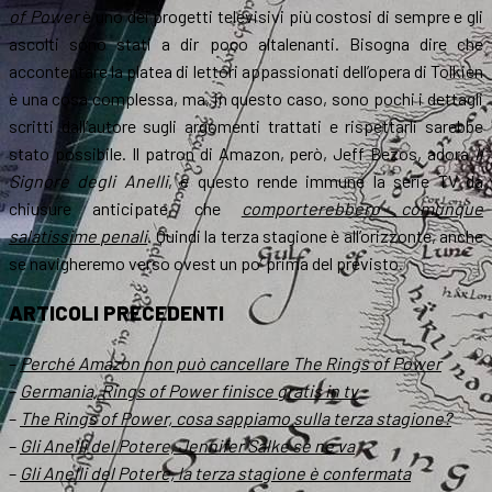
of Power
è uno dei progetti televisivi più costosi di sempre e gli
ascolti sono stati a dir poco altalenanti. Bisogna dire che
accontentare la platea di lettori appassionati dell’opera di Tolkien
è una cosa complessa, ma, in questo caso, sono pochi i dettagli
scritti dall’autore sugli argomenti trattati e rispettarli sarebbe
stato possibile. Il patron di Amazon, però, Jeff Bezos, adora
Il
Signore degli Anelli
, e questo rende immune la serie TV da
chiusure anticipate, che
comporterebbero comunque
salatissime penali
. Quindi la terza stagione è all’orizzonte, anche
se navigheremo verso ovest un po’ prima del previsto.
ARTICOLI PRECEDENTI
–
Perché Amazon non può cancellare The Rings of Power
–
Germania, Rings of Power finisce gratis in tv
–
The Rings of Power, cosa sappiamo sulla terza stagione?
–
Gli Anelli del Potere, Jennifer Salke se ne va
–
Gli Anelli del Potere, la terza stagione è confermata