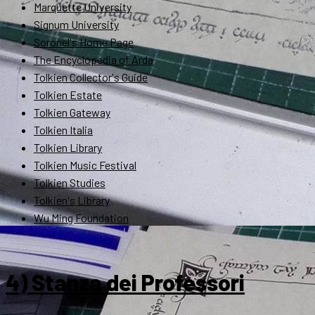
Marquette University
Signum University
Soronel's Home Page
The Encyclopedia of Arda
Tolkien Collector's Guide
Tolkien Estate
Tolkien Gateway
Tolkien Italia
Tolkien Library
Tolkien Music Festival
Tolkien Studies
Tolkien's Library
Wu Ming Foundation
4) Stanza dei Professori