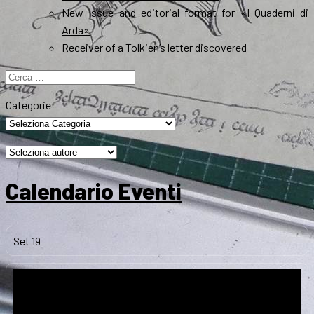
New Issue and editorial format for «I Quaderni di
Arda»
Receiver of a Tolkien’s letter discovered
Ricerca
per:
Categorie
Calendario Eventi
Set
19