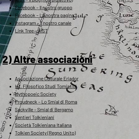
Facebook – Il nostro gruppo
Facebook – La nostra pagina
Instagram – Il nostro canale
Link Tree – AIST
2) Altre associazioni
Associazione Culturale Eriador
Ist. Filosofico Studi Tomistici
Mythopoeic Society
Proudneck – Lo Smial di Roma
Sackville – Smial di Bergamo
Sentieri Tolkieniani
Società Tolkieniana Italiana
Tolkien Society (Regno Unito)