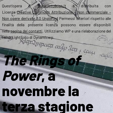
Quest’opera di
www.jrrtolkien.it
è distribuita con
Licenza
Creative Commons Attribuzione – Non commerciale –
Non opere derivate 3.0 Unported
Permessi ulteriori rispetto alle
finalità della presente licenza possono essere disponibili
nella
pagina dei contatti
. Utilizziamo WP e una rielaborazione del
tema LightFolio di Dynamicwp.
The Rings of
Power
, a
novembre la
terza stagione