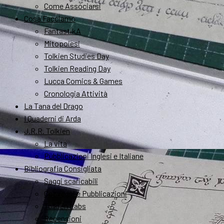
Come Associarsi
Cosa Facciamo
FantastikA
Mitopoiesi
Tolkien Studies Day
Tolkien Reading Day
Lucca Comics & Games
Cronologia Attività
La Tana del Drago
I Quaderni di Arda
J.R.R. Tolkien
La vita
Pubblicazioni Inglesi e Italiane
Bibliografia Consigliata
Saggi scaricabili
Convegni e Pubblicazioni
Tolkien Labs
Recensioni