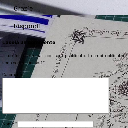
Grazie
Rispondi
Lascia un commento
Il tuo indirizzo email non sarà pubblicato.
I campi obbligatori
sono contrassegnati
*
Commento
*
Nome
*