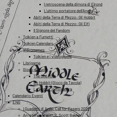
I retroscena della dimora di Elrond
L’ultimo portatore dell’Anello
Abiti della Terra di Mezzo: Gli Hobbit
Abiti della Terra di Mezzo: Gli Elfi
Il Signore del Fandom
Tolkien a Fumetti
Tolkien Calendars
Videogames
Tolkien e i videogiochi
Librigame
Gioco di Ruolo
The One Ring
Lo Hobbit (Gioco da Tavola)
Lo Hobbit in miniatura
Calendario Eventi
ENG
I Quaderni di Arda: Call for Papers 2026
An interview with R. Scott Bakker