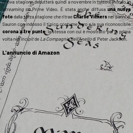
nuova stagione debutterà quindi a novembre in tutto il mondo in
streaming
su Prime Video. È stata anche diffusa
una nuova
foto
dalla terza stagione che ritrae
Charlie Vickers
nei panni di
Sauron con indosso il tipico costume nero e la sua riconoscibile
corona a tre punte
, la stessa con cui è mostrato per la prima
volta nell’
incipit
de
La Compagnia dell’Anello
di Peter Jackson.
L’annuncio di Amazon