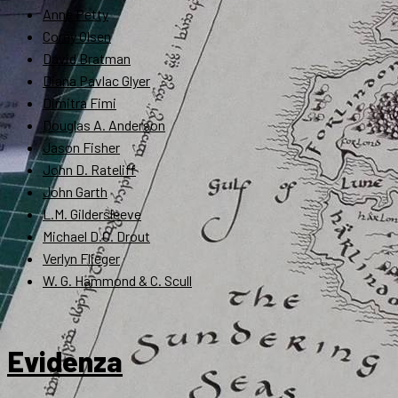
Anne Petty
Corey Olsen
David Bratman
Diana Pavlac Glyer
Dimitra Fimi
Douglas A. Anderson
Jason Fisher
John D. Rateliff
John Garth
L.M. Gildersleeve
Michael D.C. Drout
Verlyn Flieger
W. G. Hammond & C. Scull
Evidenza