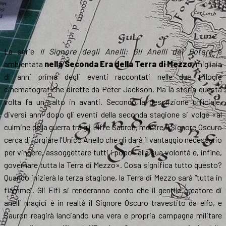
La serie
Il Signore degli Anelli: Gli Anelli del Potere
è
ambientata
nella Seconda Era della Terra di Mezzo
, migliaia
di anni prima degli eventi raccontati nelle due trilogie
cinematografiche dirette da Peter Jackson. Ma la storia questa
volta fa un salto in avanti. Secondo la descrizione ufficiale,
diversi anni dopo gli eventi della seconda stagione si volge «al
culmine della guerra tra gli Elfi e Sauron, mentre il Signore Oscuro
cerca di forgiare l’Unico Anello che gli darà il vantaggio necessario
per vincere, assoggettare tutti i popoli alla sua volontà e, infine,
governare tutta la Terra di Mezzo». Cosa significa tutto questo?
Quando inizierà la terza stagione, la Terra di Mezzo sarà “tutta in
fiamme”. Gli Elfi si renderanno conto che il gentile creatore di
anelli magici è in realtà il Signore Oscuro travestito da elfo, e
Sauron reagirà lanciando una vera e propria campagna militare