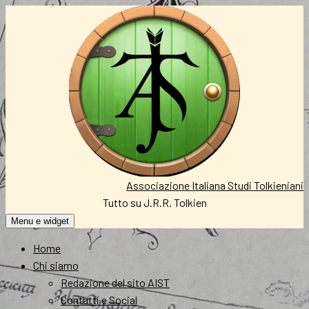
Vai
al
contenuto
Associazione Italiana Studi Tolkieniani
Tutto su J.R.R. Tolkien
Menu e widget
Home
Chi siamo
Redazione del sito AIST
Contatti e Social