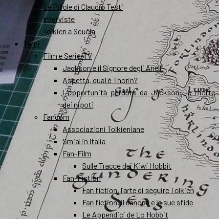
Le Pillole di Claudio Testi
Interviste
Tolkien a Scuola
Temi
Film e Serie-TV
Jackson e il Signore degli Anelli
Aspetta, qual è Thorin?
L’opportunità perduta da Jackson: la morte
dei nipoti
Fandom
Associazioni Tolkieniane
Smial in Italia
Fan-Film
Sulle Tracce dei Kiwi Hobbit
Fan-Fiction
Fan fiction, l’arte di seguire Tolkien
Fan fiction, il canone e le sue sfide
Le Appendici de Lo Hobbit