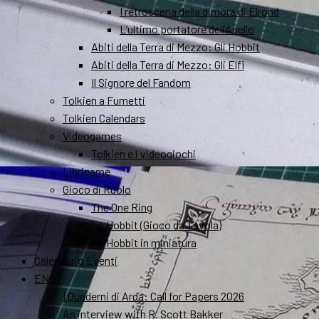
I retroscena della dimora di Elrond
L’ultimo portatore dell’Anello
Abiti della Terra di Mezzo: Gli Hobbit
Abiti della Terra di Mezzo: Gli Elfi
Il Signore del Fandom
Tolkien a Fumetti
Tolkien Calendars
Videogames
Tolkien e i videogiochi
Librigame
Gioco di Ruolo
The One Ring
Lo Hobbit (Gioco da Tavola)
Lo Hobbit in miniatura
Calendario Eventi
ENG
I Quaderni di Arda: Call for Papers 2026
An interview with R. Scott Bakker