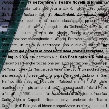
Malatestiana
il
17 settembre
al
Teatro Novelli di Rimini
, si
terrà una serata tutta dedicata a J.R.R. Tolkien. Promosso
dall’Istituto Musicale Lettimi,
Ainulindalé, La musica degli
Ainur
è uno spettacolo di musica classica che presenterà le
composizioni di allievi eseguite dall’Orchestra dell’Istituto
Musicale Lettimi diretta da Nicolò Facciotto e con la
partecipazione straordinaria di Angelo Branduardi come voce
recitante. In realtà lo spettacolo non è nuovo, infatti,
ne
avevamo già parlato in occasione della prima esecuzione
, il
25 luglio 2014
alla parrocchia di
San Fortunato a Rimini
. Il
concerto sarà anche l’occasione per la presentazione ufficiale del
Cd “Ainulindale – La Musica degli Ainur” che uscirà tra pochi giorni,
anch’esso già presentato in occasione del Raduno a San
Marino. La Sagra Musicale Malatestiana è una delle
manifestazioni più antiche d’Italia. La sua nascita infatti risale
all’estate del 1950 quando, l’allora Azienda di Soggiorno, incaricò
Carlo Alberto Cappelli, all’epoca sovrintendente del Teatro
Comunale di Bologna, di ideare e organizzare un ciclo di concerti