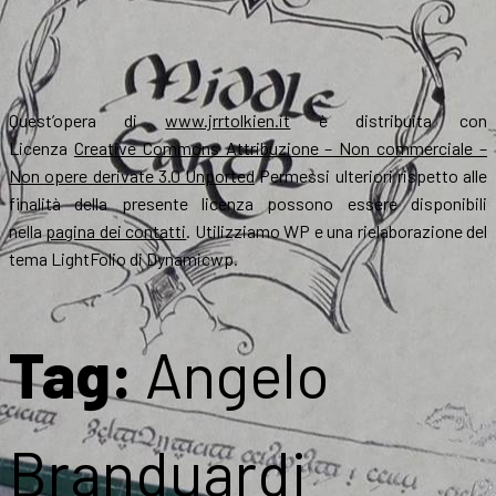
Quest’opera di
www.jrrtolkien.it
è distribuita con
Licenza
Creative Commons Attribuzione – Non commerciale –
Non opere derivate 3.0 Unported
Permessi ulteriori rispetto alle
finalità della presente licenza possono essere disponibili
nella
pagina dei contatti
. Utilizziamo WP e una rielaborazione del
tema LightFolio di Dynamicwp.
Tag:
Angelo
Branduardi