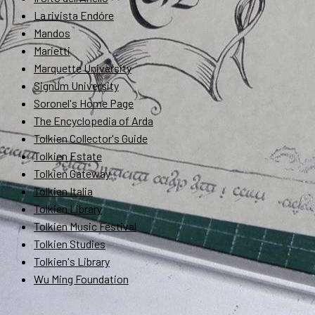
La rivista Endóre
Mandos
Marietti
Marquette University
Signum University
Soronel's Home Page
The Encyclopedia of Arda
Tolkien Collector's Guide
Tolkien Estate
Tolkien Gateway
Tolkien Italia
Tolkien Library
Tolkien Music Festival
Tolkien Studies
Tolkien's Library
Wu Ming Foundation