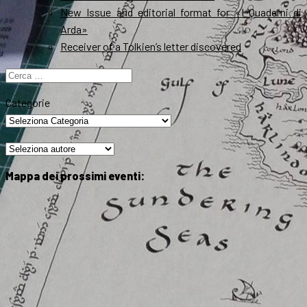
New Issue and editorial format for «I Quaderni di
Arda»
Receiver of a Tolkien’s letter discovered
Ricerca
per:
Categorie
Mappa dei prossimi eventi: