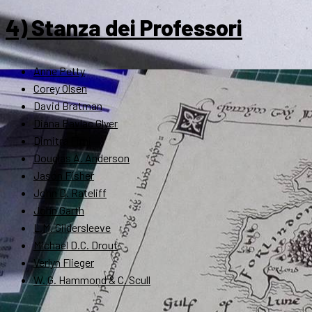
4) Stanza dei Professori
Anne Petty
Corey Olsen
David Bratman
Diana Pavlac Glyer
Dimitra Fimi
Douglas A. Anderson
Jason Fisher
John D. Rateliff
John Garth
L.M. Gildersleeve
Michael D.C. Drout
Verlyn Flieger
W. G. Hammond & C. Scull