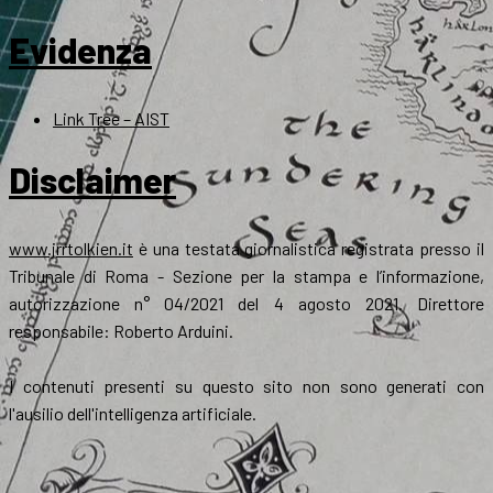
Evidenza
Link Tree – AIST
Disclaimer
www.jrrtolkien.it
è una testata giornalistica registrata presso il
Tribunale di Roma - Sezione per la stampa e l’informazione,
autorizzazione n° 04/2021 del 4 agosto 2021. Direttore
responsabile: Roberto Arduini.
I contenuti presenti su questo sito non sono generati con
l'ausilio dell'intelligenza artificiale.