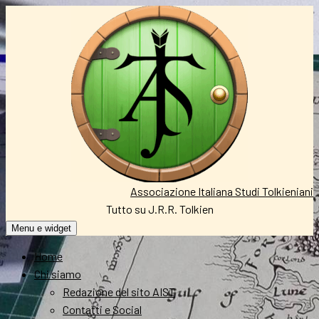
Vai
al
contenuto
Associazione Italiana Studi Tolkieniani
Tutto su J.R.R. Tolkien
Menu e widget
Home
Chi siamo
Redazione del sito AIST
Contatti e Social