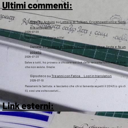
Ultimi commenti:
Roberto Arduini
su
Lettera di Tolkien, Crickhowell vince l’asta
e fa un appello
2026-07-20
Ora è sistemato. Grazie mille!
Daniela
su
Lettera di Tolkien, Crickhowell vince l’asta e fa un
appello
2026-07-20
Salve a tutti, ho provato a cliccare sul link della raccolta fondi ma mi dice
che non esiste. Grazie
Gipsoteco
su
Tre anni con Fatica… Lost in translation
2026-07-10
Passatemi la battuta: e lasciamo che chi si lamenta aspetti il 2043 (o giù di
lì), così una volta scaduti…
Link esterni
: