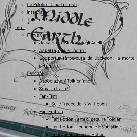
Le Pillole di Claudio Testi
Interviste
Tolkien a Scuola
Temi
Film e Serie-TV
Jackson e il Signore degli Anelli
Aspetta, qual è Thorin?
L’opportunità perduta da Jackson: la morte
dei nipoti
Fandom
Associazioni Tolkieniane
Smial in Italia
Fan-Film
Sulle Tracce dei Kiwi Hobbit
Fan-Fiction
Fan fiction, l’arte di seguire Tolkien
Fan fiction, il canone e le sue sfide
Le Appendici de Lo Hobbit