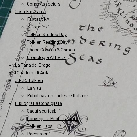
Come Associarsi
Cosa Facciamo
FantastikA
Mitopoiesi
Tolkien Studies Day
Tolkien Reading Day
Lucca Comics & Games
Cronologia Attività
La Tana del Drago
I Quaderni di Arda
J.R.R. Tolkien
La vita
Pubblicazioni Inglesi e Italiane
Bibliografia Consigliata
Saggi scaricabili
Convegni e Pubblicazioni
Tolkien Labs
Recensioni