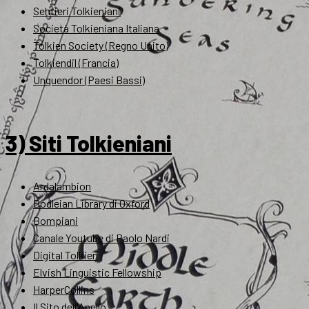
Sentieri Tolkieniani
Società Tolkieniana Italiana
Tolkien Society (Regno Unito)
Tolkiendil (Francia)
Unquendor (Paesi Bassi)
3) Siti Tolkieniani
Ardalambion
Bodleian Library di Oxford
Bompiani
Canale Youtube di Paolo Nardi
Digital Tolkien
Elvish Linguistic Fellowship
HarperCollins
Il Sito dell'Anello