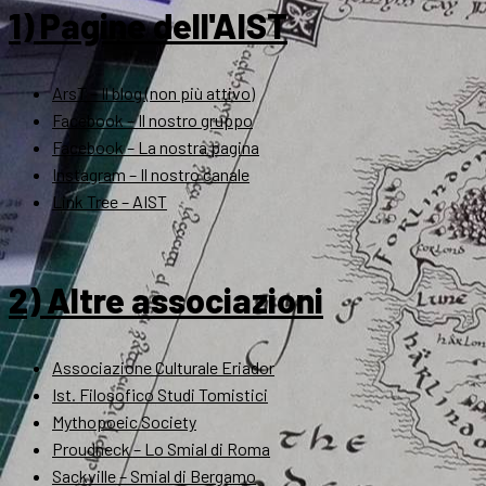
1) Pagine dell'AIST
ArsT – Il blog (non più attivo)
Facebook – Il nostro gruppo
Facebook – La nostra pagina
Instagram – Il nostro canale
Link Tree – AIST
2) Altre associazioni
Associazione Culturale Eriador
Ist. Filosofico Studi Tomistici
Mythopoeic Society
Proudneck – Lo Smial di Roma
Sackville – Smial di Bergamo