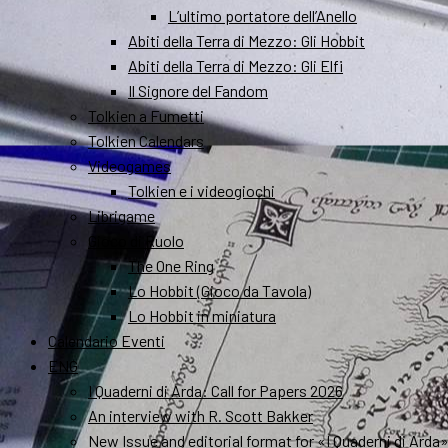
L’ultimo portatore dell’Anello
Abiti della Terra di Mezzo: Gli Hobbit
Abiti della Terra di Mezzo: Gli Elfi
Il Signore del Fandom
Tolkien a Fumetti
Tolkien Calendars
Videogames
Tolkien e i videogiochi
Librigame
Gioco di Ruolo
The One Ring
Lo Hobbit (Gioco da Tavola)
Lo Hobbit in miniatura
Calendario Eventi
ENG
I Quaderni di Arda: Call for Papers 2026
An interview with R. Scott Bakker
New Issue and editorial format for «I Quaderni di Arda