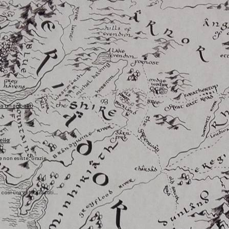
fa un appello
ello
he non esiste. Grazie
), così una volta scaduti…