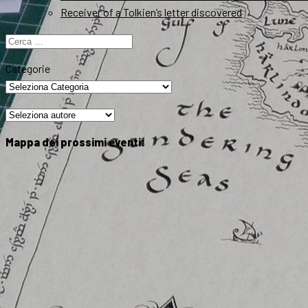
Receiver of a Tolkien’s letter discovered
Ricerca
per:
Categorie
Mappa dei prossimi eventi: