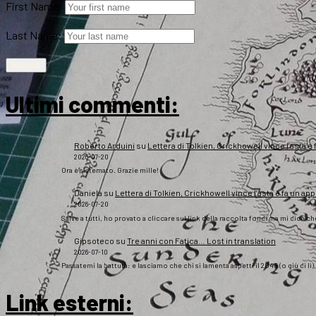
First Name:
Last Name:
Ultimi commenti:
Roberto Arduini
su
Lettera di Tolkien, Crickhowell vince l’asta e 
2026-07-20
Ora è sistemato. Grazie mille!
Daniela
su
Lettera di Tolkien, Crickhowell vince l’asta e fa un app
2026-07-20
Salve a tutti, ho provato a cliccare sul link della raccolta fondi ma mi dice c
Gipsoteco
su
Tre anni con Fatica… Lost in translation
2026-07-10
Passatemi la battuta: e lasciamo che chi si lamenta aspetti il 2043 (o giù di lì
Link esterni
: