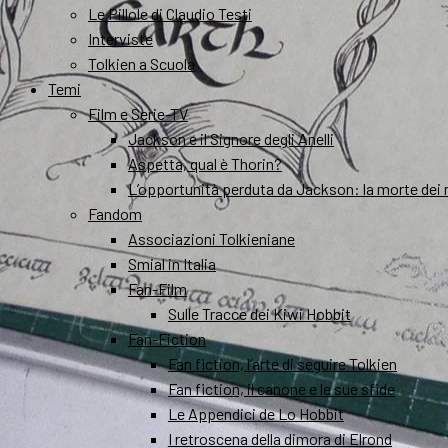
Le Pillole di Claudio Testi
Interviste
Tolkien a Scuola
Temi
Film e Serie-TV
Jackson e il Signore degli Anelli
Aspetta, qual è Thorin?
L’opportunità perduta da Jackson: la morte dei 
Fandom
Associazioni Tolkieniane
Smial in Italia
Fan-Film
Sulle Tracce dei Kiwi Hobbit
Fan-Fiction
Fan fiction, l’arte di seguire Tolkien
Fan fiction, il canone e le sue sfide
Le Appendici de Lo Hobbit
I retroscena della dimora di Elrond