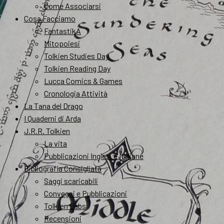
Come Associarsi
Cosa Facciamo
FantastikA
Mitopoiesi
Tolkien Studies Day
Tolkien Reading Day
Lucca Comics & Games
Cronologia Attività
La Tana del Drago
I Quaderni di Arda
J.R.R. Tolkien
La vita
Pubblicazioni Inglesi e Italiane
Bibliografia Consigliata
Saggi scaricabili
Convegni e Pubblicazioni
Tolkien Labs
Recensioni