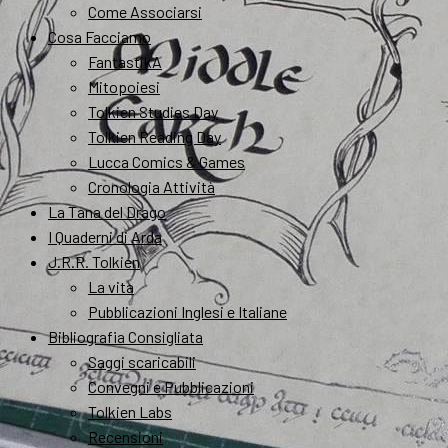
Come Associarsi
Cosa Facciamo
FantastikA
Mitopoiesi
Tolkien Studies Day
Tolkien Reading Day
Lucca Comics & Games
Cronologia Attività
La Tana del Drago
I Quaderni di Arda
J.R.R. Tolkien
La vita
Pubblicazioni Inglesi e Italiane
Bibliografia Consigliata
Saggi scaricabili
Convegni e Pubblicazioni
Tolkien Labs
Recensioni