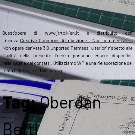
Quest’opera di
www.jrrtolkien.it
è distribuita con
Licenza
Creative Commons Attribuzione – Non commerciale –
Non opere derivate 3.0 Unported
Permessi ulteriori rispetto alle
finalità della presente licenza possono essere disponibili
nella
pagina dei contatti
. Utilizziamo WP e una rielaborazione del
tema LightFolio di Dynamicwp.
Tag:
Oberdan
Betti