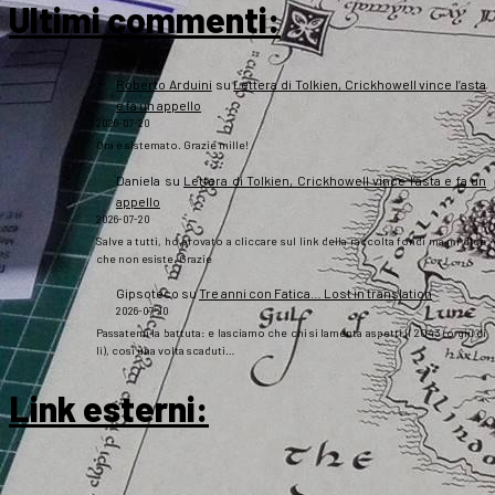
Ultimi commenti:
Roberto Arduini
su
Lettera di Tolkien, Crickhowell vince l’asta
e fa un appello
2026-07-20
Ora è sistemato. Grazie mille!
Daniela
su
Lettera di Tolkien, Crickhowell vince l’asta e fa un
appello
2026-07-20
Salve a tutti, ho provato a cliccare sul link della raccolta fondi ma mi dice
che non esiste. Grazie
Gipsoteco
su
Tre anni con Fatica… Lost in translation
2026-07-10
Passatemi la battuta: e lasciamo che chi si lamenta aspetti il 2043 (o giù di
lì), così una volta scaduti…
Link esterni
: