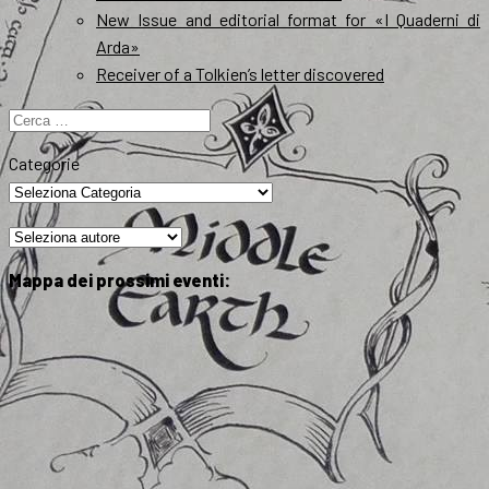
New Issue and editorial format for «I Quaderni di
Arda»
Receiver of a Tolkien’s letter discovered
Ricerca
per:
Categorie
Mappa dei prossimi eventi: