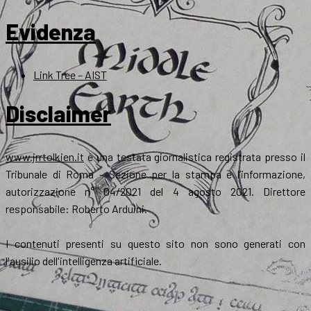
Evidenza
Link Tree – AIST
Disclaimer
www.jrrtolkien.it
è una testata giornalistica registrata presso il
Tribunale di Roma - Sezione per la stampa e l’informazione,
autorizzazione n° 04/2021 del 4 agosto 2021. Direttore
responsabile: Roberto Arduini.
I contenuti presenti su questo sito non sono generati con
l'ausilio dell'intelligenza artificiale.