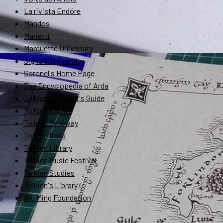
La rivista Endóre
Mandos
Marietti
Marquette University
Signum University
Soronel's Home Page
The Encyclopedia of Arda
Tolkien Collector's Guide
Tolkien Estate
Tolkien Gateway
Tolkien Italia
Tolkien Library
Tolkien Music Festival
Tolkien Studies
Tolkien's Library
Wu Ming Foundation