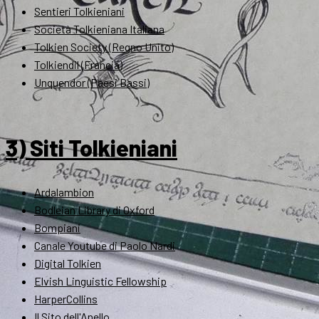
Sentieri Tolkieniani
Società Tolkieniana Italiana
Tolkien Society (Regno Unito)
Tolkiendil (Francia)
Unquendor (Paesi Bassi)
3) Siti Tolkieniani
Ardalambion
Bodleian Library di Oxford
Bompiani
Canale Youtube di Paolo Nardi
Digital Tolkien
Elvish Linguistic Fellowship
HarperCollins
Il Sito dell'Anello