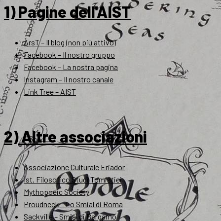
1) Pagine dell'AIST
ArsT – Il blog (non più attivo)
Facebook – Il nostro gruppo
Facebook – La nostra pagina
Instagram – Il nostro canale
Link Tree – AIST
2) Altre associazioni
Associazione Culturale Eriador
Ist. Filosofico Studi Tomistici
Mythopoeic Society
Proudneck – Lo Smial di Roma
Sackville – Smial di Bergamo