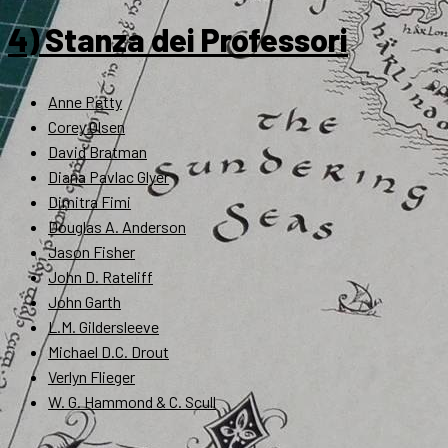
4) Stanza dei Professori
Anne Petty
Corey Olsen
David Bratman
Diana Pavlac Glyer
Dimitra Fimi
Douglas A. Anderson
Jason Fisher
John D. Rateliff
John Garth
L.M. Gildersleeve
Michael D.C. Drout
Verlyn Flieger
W. G. Hammond & C. Scull