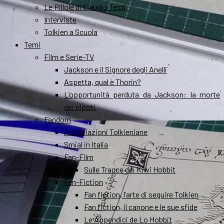
Le Pillole di Claudio Testi
Interviste
Tolkien a Scuola
Temi
Film e Serie-TV
Jackson e il Signore degli Anelli
Aspetta, qual è Thorin?
L’opportunità perduta da Jackson: la morte
dei nipoti
Fandom
Associazioni Tolkieniane
Smial in Italia
Fan-Film
Sulle Tracce dei Kiwi Hobbit
Fan-Fiction
Fan fiction, l’arte di seguire Tolkien
Fan fiction, il canone e le sue sfide
Le Appendici de Lo Hobbit