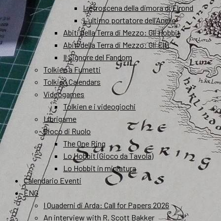
I retroscena della dimora di Elrond
L’ultimo portatore dell’Anello
Abiti della Terra di Mezzo: Gli Hobbit
Abiti della Terra di Mezzo: Gli Elfi
Il Signore del Fandom
Tolkien a Fumetti
Tolkien Calendars
Videogames
Tolkien e i videogiochi
Librigame
Gioco di Ruolo
The One Ring
Lo Hobbit (Gioco da Tavola)
Lo Hobbit in miniatura
Calendario Eventi
ENG
I Quaderni di Arda: Call for Papers 2026
An interview with R. Scott Bakker