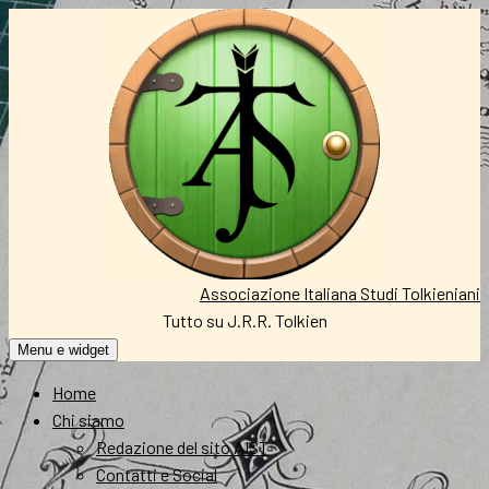
Vai
al
contenuto
Associazione Italiana Studi Tolkieniani
Tutto su J.R.R. Tolkien
Menu e widget
Home
Chi siamo
Redazione del sito AIST
Contatti e Social