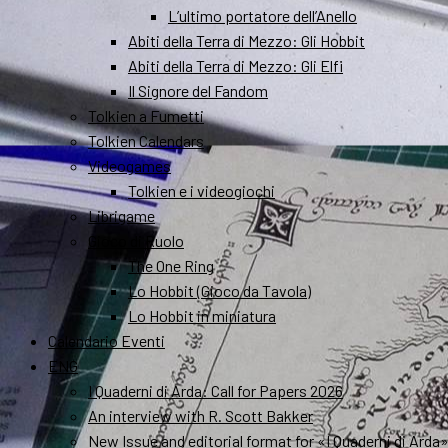
L’ultimo portatore dell’Anello
Abiti della Terra di Mezzo: Gli Hobbit
Abiti della Terra di Mezzo: Gli Elfi
Il Signore del Fandom
Tolkien a Fumetti
Tolkien Calendars
Videogames
Tolkien e i videogiochi
Librigame
Gioco di Ruolo
The One Ring
Lo Hobbit (Gioco da Tavola)
Lo Hobbit in miniatura
Calendario Eventi
ENG
I Quaderni di Arda: Call for Papers 2026
An interview with R. Scott Bakker
New Issue and editorial format for «I Quaderni di Arda