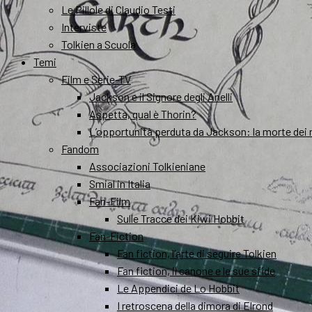
Le Pillole di Claudio Testi
Interviste
Tolkien a Scuola
Temi
Film e Serie-TV
Jackson e il Signore degli Anelli
Aspetta, qual è Thorin?
L’opportunità perduta da Jackson: la morte dei 
Fandom
Associazioni Tolkieniane
Smial in Italia
Fan-Film
Sulle Tracce dei Kiwi Hobbit
Fan-Fiction
Fan fiction, l’arte di seguire Tolkien
Fan fiction, il canone e le sue sfide
Le Appendici de Lo Hobbit
I retroscena della dimora di Elrond