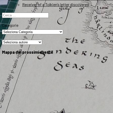
Receiver of a Tolkien’s letter discovered
Ricerca
per:
Categorie
Mappa dei prossimi eventi: