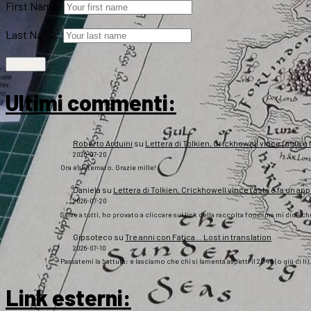
First Name:
Last Name:
Ultimi commenti:
Roberto Arduini
su
Lettera di Tolkien, Crickhowell vince l’asta e 
2026-07-20
Ora è sistemato. Grazie mille!
Daniela
su
Lettera di Tolkien, Crickhowell vince l’asta e fa un app
2026-07-20
Salve a tutti, ho provato a cliccare sul link della raccolta fondi ma mi dice c
Gipsoteco
su
Tre anni con Fatica… Lost in translation
2026-07-10
Passatemi la battuta: e lasciamo che chi si lamenta aspetti il 2043 (o giù di lì
Link esterni
: