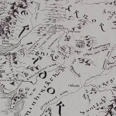
fa un appello
ello
he non esiste. Grazie
), così una volta scaduti…