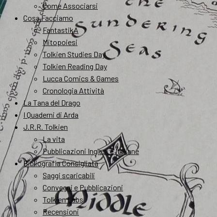
Come Associarsi
Cosa Facciamo
FantastikA
Mitopoiesi
Tolkien Studies Day
Tolkien Reading Day
Lucca Comics & Games
Cronologia Attività
La Tana del Drago
I Quaderni di Arda
J.R.R. Tolkien
La vita
Pubblicazioni Inglesi e Italiane
Bibliografia Consigliata
Saggi scaricabili
Convegni e Pubblicazioni
Tolkien Labs
Recensioni