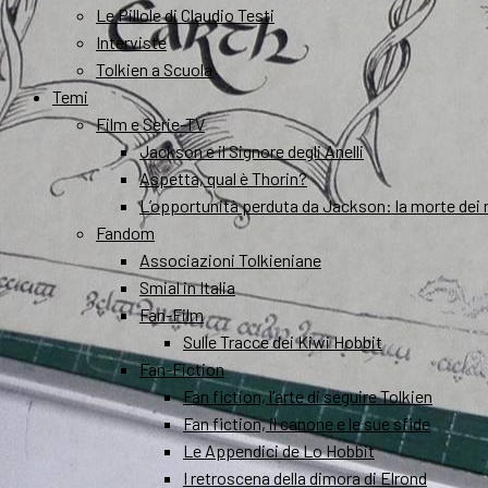
Le Pillole di Claudio Testi
Interviste
Tolkien a Scuola
Temi
Film e Serie-TV
Jackson e il Signore degli Anelli
Aspetta, qual è Thorin?
L’opportunità perduta da Jackson: la morte dei 
Fandom
Associazioni Tolkieniane
Smial in Italia
Fan-Film
Sulle Tracce dei Kiwi Hobbit
Fan-Fiction
Fan fiction, l’arte di seguire Tolkien
Fan fiction, il canone e le sue sfide
Le Appendici de Lo Hobbit
I retroscena della dimora di Elrond