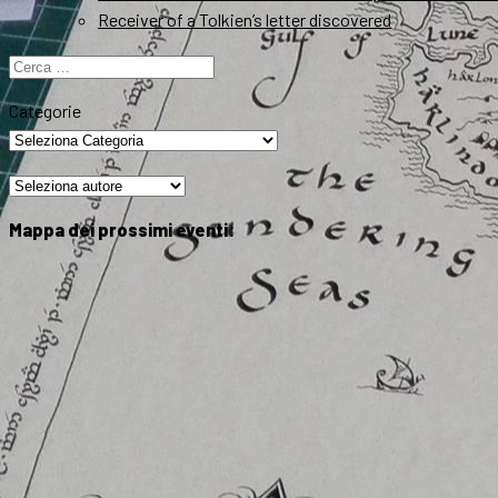
Receiver of a Tolkien’s letter discovered
Ricerca
per:
Categorie
Mappa dei prossimi eventi: