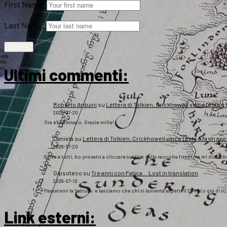
First Name:
Last Name:
Ultimi commenti:
Roberto Arduini
su
Lettera di Tolkien, Crickhowell vince l’asta e 
2026-07-20
Ora è sistemato. Grazie mille!
Daniela
su
Lettera di Tolkien, Crickhowell vince l’asta e fa un app
2026-07-20
Salve a tutti, ho provato a cliccare sul link della raccolta fondi ma mi dice c
Gipsoteco
su
Tre anni con Fatica… Lost in translation
2026-07-10
Passatemi la battuta: e lasciamo che chi si lamenta aspetti il 2043 (o giù di lì
Link esterni
: