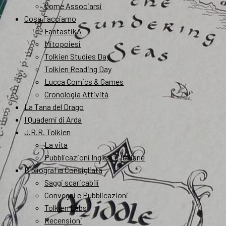
Come Associarsi
Cosa Facciamo
FantastikA
Mitopoiesi
Tolkien Studies Day
Tolkien Reading Day
Lucca Comics & Games
Cronologia Attività
La Tana del Drago
I Quaderni di Arda
J.R.R. Tolkien
La vita
Pubblicazioni Inglesi e Italiane
Bibliografia Consigliata
Saggi scaricabili
Convegni e Pubblicazioni
Tolkien Labs
Recensioni