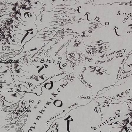
fa un appello
ello
he non esiste. Grazie
), così una volta scaduti…