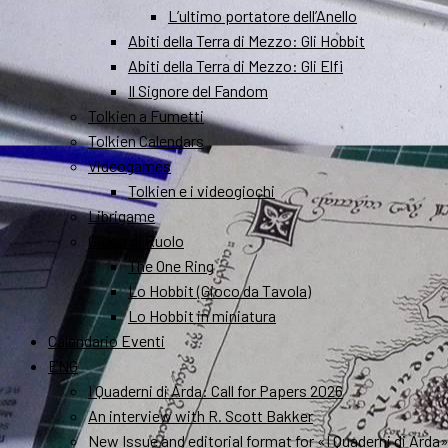
L’ultimo portatore dell’Anello
Abiti della Terra di Mezzo: Gli Hobbit
Abiti della Terra di Mezzo: Gli Elfi
Il Signore del Fandom
Tolkien a Fumetti
Tolkien Calendars
Videogames
Tolkien e i videogiochi
Librigame
Gioco di Ruolo
The One Ring
Lo Hobbit (Gioco da Tavola)
Lo Hobbit in miniatura
Calendario Eventi
ENG
I Quaderni di Arda: Call for Papers 2026
An interview with R. Scott Bakker
New Issue and editorial format for «I Quaderni di Arda