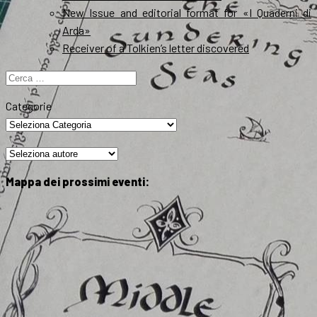
New Issue and editorial format for «I Quaderni di
Arda»
Receiver of a Tolkien’s letter discovered
Ricerca
per:
Categorie
Mappa dei prossimi eventi: