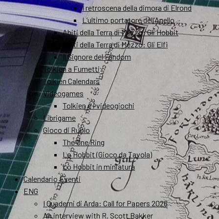
I retroscena della dimora di Elrond
L’ultimo portatore dell’Anello
Abiti della Terra di Mezzo: Gli Hobbit
Abiti della Terra di Mezzo: Gli Elfi
Il Signore del Fandom
Tolkien a Fumetti
Tolkien Calendars
Videogames
Tolkien e i videogiochi
Librigame
Gioco di Ruolo
The One Ring
Lo Hobbit (Gioco da Tavola)
Lo Hobbit in miniatura
Calendario Eventi
ENG
I Quaderni di Arda: Call for Papers 2026
An interview with R. Scott Bakker