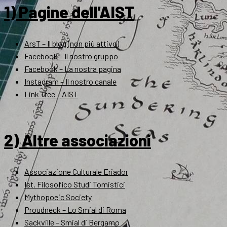
1) Pagine dell'AIST
ArsT – Il blog (non più attivo)
Facebook – Il nostro gruppo
Facebook – La nostra pagina
Instagram – Il nostro canale
Link Tree – AIST
2) Altre associazioni
Associazione Culturale Eriador
Ist. Filosofico Studi Tomistici
Mythopoeic Society
Proudneck – Lo Smial di Roma
Sackville – Smial di Bergamo