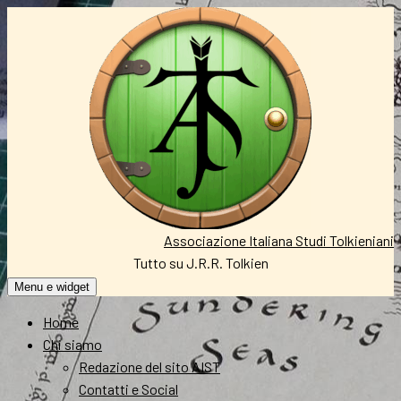
Vai
al
contenuto
Associazione Italiana Studi Tolkieniani
Tutto su J.R.R. Tolkien
Menu e widget
Home
Chi siamo
Redazione del sito AIST
Contatti e Social