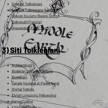
Sentieri Tolkieniani
Società Tolkieniana Italiana
Tolkien Society (Regno Unito)
Tolkiendil (Francia)
Unquendor (Paesi Bassi)
3) Siti Tolkieniani
Ardalambion
Bodleian Library di Oxford
Bompiani
Canale Youtube di Paolo Nardi
Digital Tolkien
Elvish Linguistic Fellowship
HarperCollins
Il Sito dell'Anello