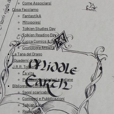
Come Associarsi
Cosa Facciamo
FantastikA
Mitopoiesi
Tolkien Studies Day
Tolkien Reading Day
Lucca Comics & Games
Cronologia Attività
La Tana del Drago
I Quaderni di Arda
J.R.R. Tolkien
La vita
Pubblicazioni Inglesi e Italiane
Bibliografia Consigliata
Saggi scaricabili
Convegni e Pubblicazioni
Tolkien Labs
Recensioni