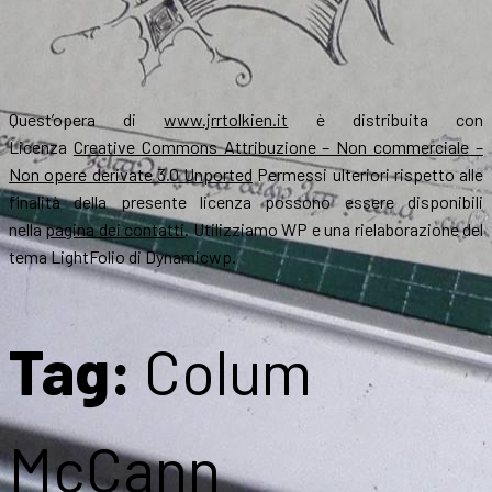
Quest’opera di
www.jrrtolkien.it
è distribuita con
Licenza
Creative Commons Attribuzione – Non commerciale –
Non opere derivate 3.0 Unported
Permessi ulteriori rispetto alle
finalità della presente licenza possono essere disponibili
nella
pagina dei contatti
. Utilizziamo WP e una rielaborazione del
tema LightFolio di Dynamicwp.
Tag:
Colum
McCann