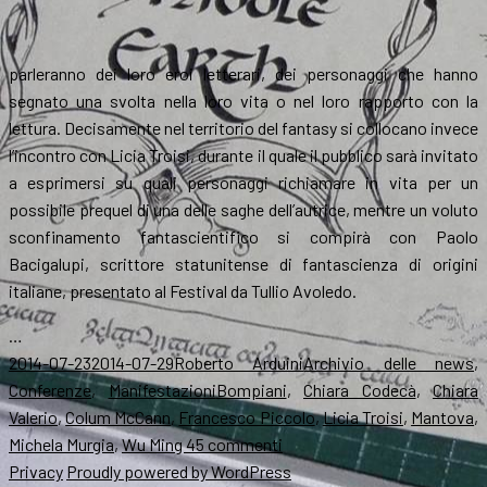
parleranno dei loro eroi letterari, dei personaggi che hanno
segnato una svolta nella loro vita o nel loro rapporto con la
lettura. Decisamente nel territorio del fantasy si collocano invece
l’incontro con Licia Troisi, durante il quale il pubblico sarà invitato
a esprimersi su quali personaggi richiamare in vita per un
possibile prequel di una delle saghe dell’autrice, mentre un voluto
sconfinamento fantascientifico si compirà con Paolo
Bacigalupi, scrittore statunitense di fantascienza di origini
italiane, presentato al Festival da Tullio Avoledo.
…
Scritto
Autore
Categorie
2014-07-23
2014-07-29
Roberto Arduini
Archivio delle news
,
il
Tag
Conferenze
,
Manifestazioni
Bompiani
,
Chiara Codecà
,
Chiara
Valerio
,
Colum McCann
,
Francesco Piccolo
,
Licia Troisi
,
Mantova
,
su
Michela Murgia
,
Wu Ming 4
5 commenti
Le
Privacy
Proudly powered by WordPress