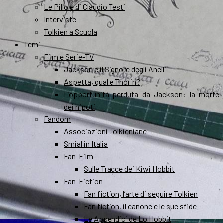
Le Pillole di Claudio Testi
Interviste
Tolkien a Scuola
Temi
Film e Serie-TV
Jackson e il Signore degli Anelli
Aspetta, qual è Thorin?
L’opportunità perduta da Jackson: la morte
dei nipoti
Fandom
Associazioni Tolkieniane
Smial in Italia
Fan-Film
Sulle Tracce dei Kiwi Hobbit
Fan-Fiction
Fan fiction, l’arte di seguire Tolkien
Fan fiction, il canone e le sue sfide
Le Appendici de Lo Hobbit