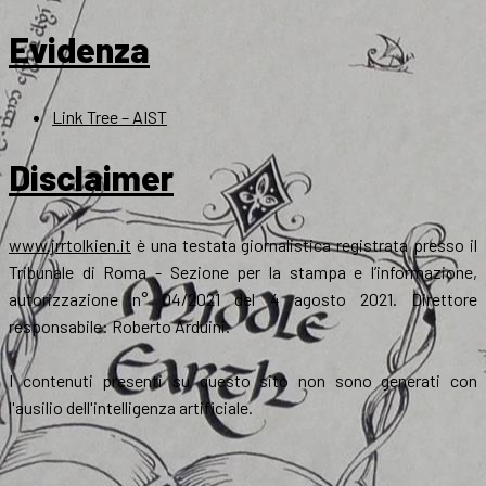
Evidenza
Link Tree – AIST
Disclaimer
www.jrrtolkien.it
è una testata giornalistica registrata presso il
Tribunale di Roma - Sezione per la stampa e l’informazione,
autorizzazione n° 04/2021 del 4 agosto 2021. Direttore
responsabile: Roberto Arduini.
I contenuti presenti su questo sito non sono generati con
l'ausilio dell'intelligenza artificiale.