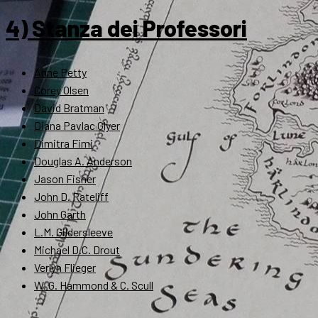
4) Stanza dei Professori
Anne Petty
Corey Olsen
David Bratman
Diana Pavlac Glyer
Dimitra Fimi
Douglas A. Anderson
Jason Fisher
John D. Rateliff
John Garth
L.M. Gildersleeve
Michael D.C. Drout
Verlyn Flieger
W. G. Hammond & C. Scull