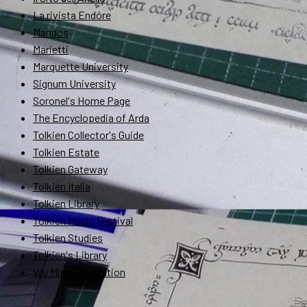
La rivista Endóre
Mandos
Marietti
Marquette University
Signum University
Soronel's Home Page
The Encyclopedia of Arda
Tolkien Collector's Guide
Tolkien Estate
Tolkien Gateway
Tolkien Italia
Tolkien Library
Tolkien Music Festival
Tolkien Studies
Tolkien's Library
Wu Ming Foundation