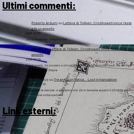
Ultimi commenti:
Roberto Arduini
su
Lettera di Tolkien, Crickhowell vince l’asta
e fa un appello
2026-07-20
Ora è sistemato. Grazie mille!
Daniela
su
Lettera di Tolkien, Crickhowell vince l’asta e fa un
appello
2026-07-20
Salve a tutti, ho provato a cliccare sul link della raccolta fondi ma mi dice
che non esiste. Grazie
Gipsoteco
su
Tre anni con Fatica… Lost in translation
2026-07-10
Passatemi la battuta: e lasciamo che chi si lamenta aspetti il 2043 (o giù di
lì), così una volta scaduti…
Link esterni
: