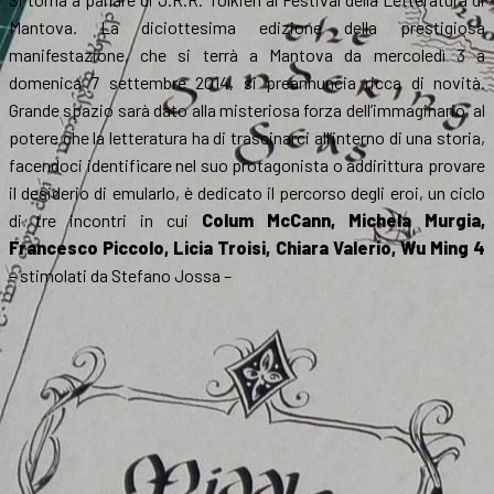
Mantova. La diciottesima edizione della prestigiosa
manifestazione, che si terrà a Mantova da mercoledì 3 a
domenica 7 settembre 2014, si preannuncia ricca di novità.
Grande spazio sarà dato alla misteriosa forza dell’immaginario, al
potere che la letteratura ha di trascinarci all’interno di una storia,
facendoci identificare nel suo protagonista o addirittura provare
il desiderio di emularlo, è dedicato il percorso degli eroi, un ciclo
di tre incontri in cui
Colum McCann, Michela Murgia,
Francesco Piccolo, Licia Troisi, Chiara Valerio, Wu Ming 4
– stimolati da Stefano Jossa –