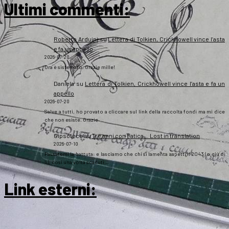
Ultimi commenti:
Roberto Arduini
su
Lettera di Tolkien, Crickhowell vince l’asta
e fa un appello
2026-07-20
Ora è sistemato. Grazie mille!
Daniela
su
Lettera di Tolkien, Crickhowell vince l’asta e fa un
appello
2026-07-20
Salve a tutti, ho provato a cliccare sul link della raccolta fondi ma mi dice
che non esiste. Grazie
Gipsoteco
su
Tre anni con Fatica… Lost in translation
2026-07-10
Passatemi la battuta: e lasciamo che chi si lamenta aspetti il 2043 (o giù di
lì), così una volta scaduti…
Link esterni
: