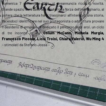
domenica 7 settembre 2014, si preannuncia ricca di novità.
Grande spazio sarà dato alla misteriosa forza dell’immaginario, al
potere che la letteratura ha di trascinarci all’interno di una storia,
facendoci identificare nel suo protagonista o addirittura provare
il desiderio di emularlo, è dedicato il percorso degli eroi, un ciclo
di tre incontri in cui
Colum McCann, Michela Murgia,
Francesco Piccolo, Licia Troisi, Chiara Valerio, Wu Ming 4
– stimolati da Stefano Jossa –