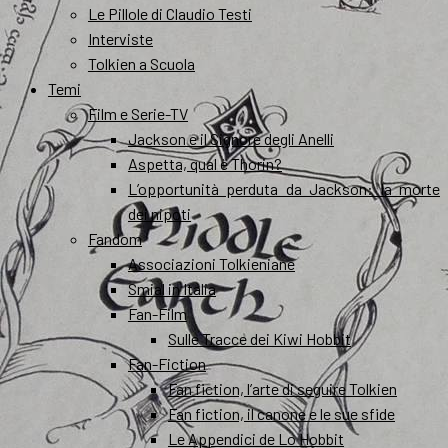
Le Pillole di Claudio Testi
Interviste
Tolkien a Scuola
Temi
Film e Serie-TV
Jackson e il Signore degli Anelli
Aspetta, qual è Thorin?
L’opportunità perduta da Jackson: la morte
dei nipoti
Fandom
Associazioni Tolkieniane
Smial in Italia
Fan-Film
Sulle Tracce dei Kiwi Hobbit
Fan-Fiction
Fan fiction, l’arte di seguire Tolkien
Fan fiction, il canone e le sue sfide
Le Appendici de Lo Hobbit