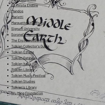
La rivista Endóre
Mandos
Marietti
Marquette University
Signum University
Soronel's Home Page
The Encyclopedia of Arda
Tolkien Collector's Guide
Tolkien Estate
Tolkien Gateway
Tolkien Italia
Tolkien Library
Tolkien Music Festival
Tolkien Studies
Tolkien's Library
Wu Ming Foundation