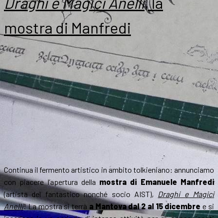
Draghi e Magici Anelli
, la
mostra di Manfredi
Continua il fermento artistico in ambito tolkieniano: annunciamo
con piacere l’apertura della
mostra di Emanuele Manfredi
(artista del fantastico nonché socio AIST),
Draghi e Magici
Anelli
! La mostra si terrà
a Mantova dal 2 al 15 dicembre
e si