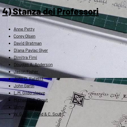
4) Stanza dei Professori
Anne Petty
Corey Olsen
David Bratman
Diana Pavlac Glyer
Dimitra Fimi
Douglas A. Anderson
Jason Fisher
John D. Rateliff
John Garth
L.M. Gildersleeve
Michael D.C. Drout
Verlyn Flieger
W. G. Hammond & C. Scull