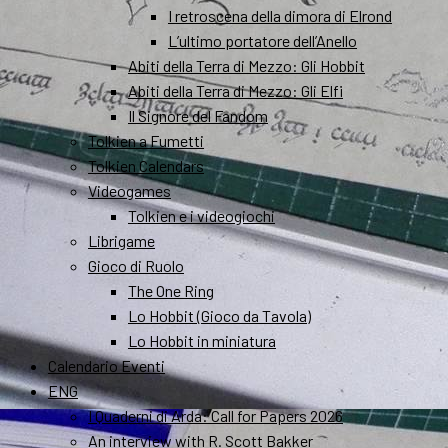
I retroscena della dimora di Elrond
L’ultimo portatore dell’Anello
Abiti della Terra di Mezzo: Gli Hobbit
Abiti della Terra di Mezzo: Gli Elfi
Il Signore del Fandom
Tolkien a Fumetti
Tolkien Calendars
Videogames
Tolkien e i videogiochi
Librigame
Gioco di Ruolo
The One Ring
Lo Hobbit (Gioco da Tavola)
Lo Hobbit in miniatura
Calendario Eventi
ENG
I Quaderni di Arda: Call for Papers 2026
An interview with R. Scott Bakker