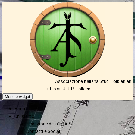
Vai
al
contenuto
Associazione Italiana Studi Tolkieniani
Tutto su J.R.R. Tolkien
Menu e widget
Home
Chi siamo
Redazione del sito AIST
Contatti e Social