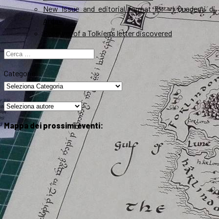
New Issue and editorial format for «I Quaderni di
Arda»
Receiver of a Tolkien’s letter discovered
Ricerca
per:
Categorie
Mappa dei prossimi eventi: