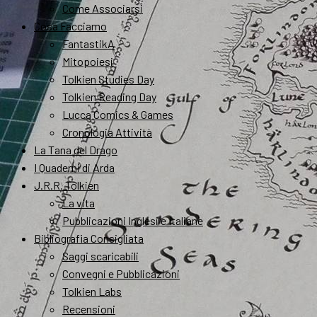
Come Associarsi
Cosa Facciamo
FantastikA
Mitopoiesi
Tolkien Studies Day
Tolkien Reading Day
Lucca Comics & Games
Cronologia Attività
La Tana del Drago
I Quaderni di Arda
J.R.R. Tolkien
La vita
Pubblicazioni Inglesi e Italiane
Bibliografia Consigliata
Saggi scaricabili
Convegni e Pubblicazioni
Tolkien Labs
Recensioni