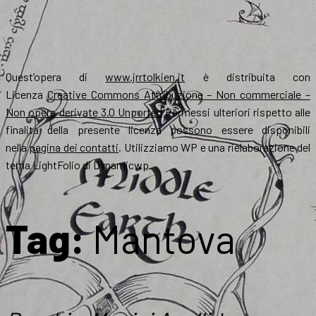
Quest’opera di
www.jrrtolkien.it
è distribuita con
Licenza
Creative Commons Attribuzione – Non commerciale –
Non opere derivate 3.0 Unported
Permessi ulteriori rispetto alle
finalità della presente licenza possono essere disponibili
nella
pagina dei contatti
. Utilizziamo WP e una rielaborazione del
tema LightFolio di Dynamicwp.
Tag:
Mantova