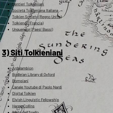
Sentieri Tolkieniani
Società Tolkieniana Italiana
Tolkien Society (Regno Unito)
Tolkiendil (Francia)
Unquendor (Paesi Bassi)
3) Siti Tolkieniani
Ardalambion
Bodleian Library di Oxford
Bompiani
Canale Youtube di Paolo Nardi
Digital Tolkien
Elvish Linguistic Fellowship
HarperCollins
Il Sito dell'Anello