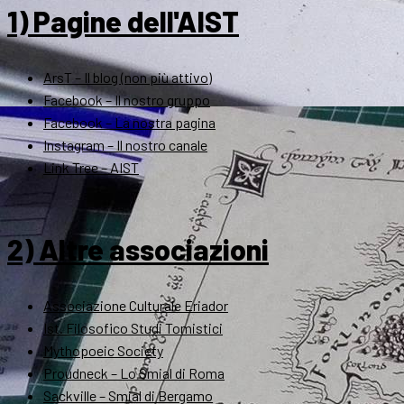
1) Pagine dell'AIST
ArsT – Il blog (non più attivo)
Facebook – Il nostro gruppo
Facebook – La nostra pagina
Instagram – Il nostro canale
Link Tree – AIST
2) Altre associazioni
Associazione Culturale Eriador
Ist. Filosofico Studi Tomistici
Mythopoeic Society
Proudneck – Lo Smial di Roma
Sackville – Smial di Bergamo