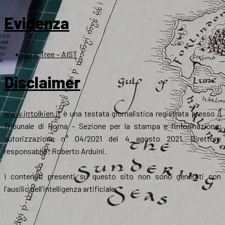
Evidenza
Link Tree – AIST
Disclaimer
www.jrrtolkien.it
è una testata giornalistica registrata presso il
Tribunale di Roma - Sezione per la stampa e l’informazione,
autorizzazione n° 04/2021 del 4 agosto 2021. Direttore
responsabile: Roberto Arduini.
I contenuti presenti su questo sito non sono generati con
l'ausilio dell'intelligenza artificiale.