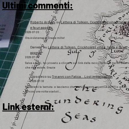
Ultimi commenti:
Roberto Arduini
su
Lettera di Tolkien, Crickhowell vince l’asta
e fa un appello
2026-07-20
Ora è sistemato. Grazie mille!
Daniela
su
Lettera di Tolkien, Crickhowell vince l’asta e fa un
appello
2026-07-20
Salve a tutti, ho provato a cliccare sul link della raccolta fondi ma mi dice
che non esiste. Grazie
Gipsoteco
su
Tre anni con Fatica… Lost in translation
2026-07-10
Passatemi la battuta: e lasciamo che chi si lamenta aspetti il 2043 (o giù di
lì), così una volta scaduti…
Link esterni
: