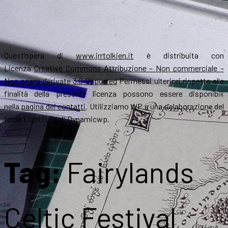
Quest’opera di
www.jrrtolkien.it
è distribuita con
Licenza
Creative Commons Attribuzione – Non commerciale –
Non opere derivate 3.0 Unported
Permessi ulteriori rispetto alle
finalità della presente licenza possono essere disponibili
nella
pagina dei contatti
. Utilizziamo WP e una rielaborazione del
tema LightFolio di Dynamicwp.
Tag:
Fairylands
Celtic Festival