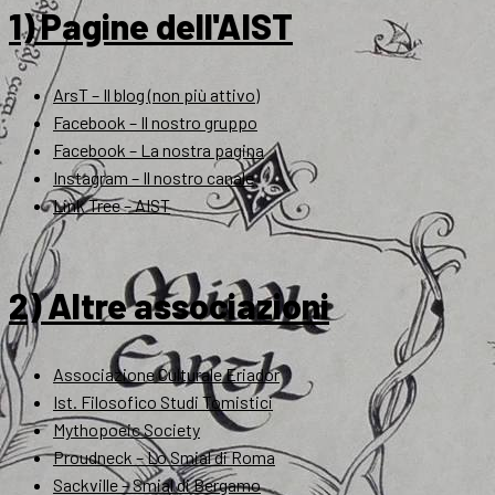
1) Pagine dell'AIST
ArsT – Il blog (non più attivo)
Facebook – Il nostro gruppo
Facebook – La nostra pagina
Instagram – Il nostro canale
Link Tree – AIST
2) Altre associazioni
Associazione Culturale Eriador
Ist. Filosofico Studi Tomistici
Mythopoeic Society
Proudneck – Lo Smial di Roma
Sackville – Smial di Bergamo