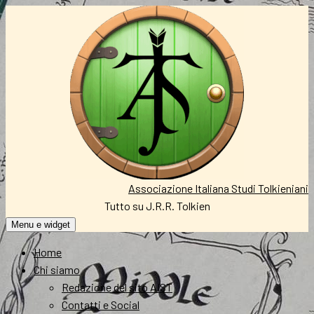
Vai
al
contenuto
Associazione Italiana Studi Tolkieniani
Tutto su J.R.R. Tolkien
Menu e widget
Home
Chi siamo
Redazione del sito AIST
Contatti e Social