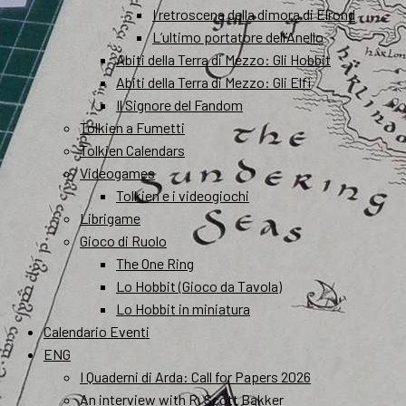
I retroscena della dimora di Elrond
L’ultimo portatore dell’Anello
Abiti della Terra di Mezzo: Gli Hobbit
Abiti della Terra di Mezzo: Gli Elfi
Il Signore del Fandom
Tolkien a Fumetti
Tolkien Calendars
Videogames
Tolkien e i videogiochi
Librigame
Gioco di Ruolo
The One Ring
Lo Hobbit (Gioco da Tavola)
Lo Hobbit in miniatura
Calendario Eventi
ENG
I Quaderni di Arda: Call for Papers 2026
An interview with R. Scott Bakker