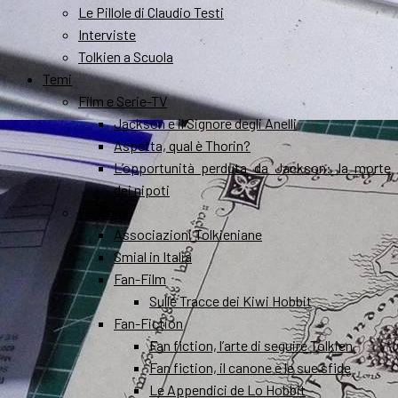
Le Pillole di Claudio Testi
Interviste
Tolkien a Scuola
Temi
Film e Serie-TV
Jackson e il Signore degli Anelli
Aspetta, qual è Thorin?
L’opportunità perduta da Jackson: la morte
dei nipoti
Fandom
Associazioni Tolkieniane
Smial in Italia
Fan-Film
Sulle Tracce dei Kiwi Hobbit
Fan-Fiction
Fan fiction, l’arte di seguire Tolkien
Fan fiction, il canone e le sue sfide
Le Appendici de Lo Hobbit