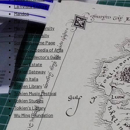
La rivista Endóre
Mandos
Marietti
Marquette University
Signum University
Soronel's Home Page
The Encyclopedia of Arda
Tolkien Collector's Guide
Tolkien Estate
Tolkien Gateway
Tolkien Italia
Tolkien Library
Tolkien Music Festival
Tolkien Studies
Tolkien's Library
Wu Ming Foundation