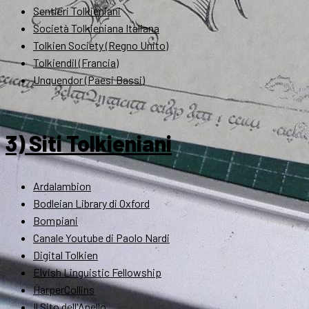
Sentieri Tolkieniani
Società Tolkieniana Italiana
Tolkien Society (Regno Unito)
Tolkiendil (Francia)
Unquendor (Paesi Bassi)
3) Siti Tolkieniani
Ardalambion
Bodleian Library di Oxford
Bompiani
Canale Youtube di Paolo Nardi
Digital Tolkien
Elvish Linguistic Fellowship
HarperCollins
Il Sito dell'Anello