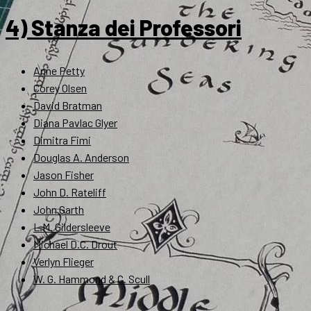
4) Stanza dei Professori
Anne Petty
Corey Olsen
David Bratman
Diana Pavlac Glyer
Dimitra Fimi
Douglas A. Anderson
Jason Fisher
John D. Rateliff
John Garth
L.M. Gildersleeve
Michael D.C. Drout
Verlyn Flieger
W. G. Hammond & C. Scull