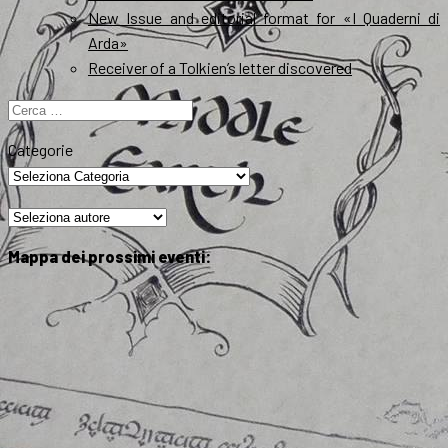
New Issue and editorial format for «I Quaderni di
Arda»
Receiver of a Tolkien’s letter discovered
Ricerca
per:
Categorie
Mappa dei prossimi eventi: