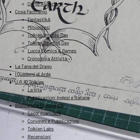
Come Associarsi
Cosa Facciamo
FantastikA
Mitopoiesi
Tolkien Studies Day
Tolkien Reading Day
Lucca Comics & Games
Cronologia Attività
La Tana del Drago
I Quaderni di Arda
J.R.R. Tolkien
La vita
Pubblicazioni Inglesi e Italiane
Bibliografia Consigliata
Saggi scaricabili
Convegni e Pubblicazioni
Tolkien Labs
Recensioni