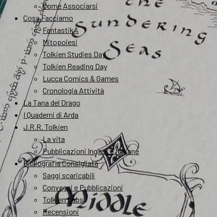
Come Associarsi
Cosa Facciamo
FantastikA
Mitopoiesi
Tolkien Studies Day
Tolkien Reading Day
Lucca Comics & Games
Cronologia Attività
La Tana del Drago
I Quaderni di Arda
J.R.R. Tolkien
La vita
Pubblicazioni Inglesi e Italiane
Bibliografia Consigliata
Saggi scaricabili
Convegni e Pubblicazioni
Tolkien Labs
Recensioni