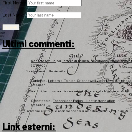
First Name:
Last Name:
Ultimi commenti:
Roberto Arduini
su
Lettera di Tolkien, Crickhowell vince l’asta e 
2026-07-20
Ora è sistemato. Grazie mille!
Daniela
su
Lettera di Tolkien, Crickhowell vince l’asta e fa un app
2026-07-20
Salve a tutti, ho provato a cliccare sul link della raccolta fondi ma mi dice c
Gipsoteco
su
Tre anni con Fatica… Lost in translation
2026-07-10
Passatemi la battuta: e lasciamo che chi si lamenta aspetti il 2043 (o giù di lì
Link esterni
: