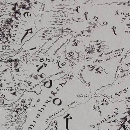
fa un appello
ello
he non esiste. Grazie
), così una volta scaduti…