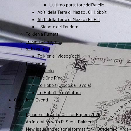
L’ultimo portatore dell’Anello
Abiti della Terra di Mezzo: Gli Hobbit
Abiti della Terra di Mezzo: Gli Elfi
Il Signore del Fandom
Tolkien a Fumetti
Tolkien Calendars
Videogames
Tolkien e i videogiochi
Librigame
Gioco di Ruolo
The One Ring
Lo Hobbit (Gioco da Tavola)
Lo Hobbit in miniatura
Calendario Eventi
ENG
I Quaderni di Arda: Call for Papers 2026
An interview with R. Scott Bakker
New Issue and editorial format for «I Quaderni di Arda