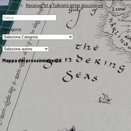
Receiver of a Tolkien’s letter discovered
Ricerca
per:
Categorie
Mappa dei prossimi eventi: