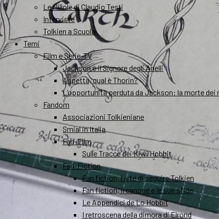
Le Pillole di Claudio Testi
Interviste
Tolkien a Scuola
Temi
Film e Serie-TV
Jackson e il Signore degli Anelli
Aspetta, qual è Thorin?
L’opportunità perduta da Jackson: la morte dei 
Fandom
Associazioni Tolkieniane
Smial in Italia
Fan-Film
Sulle Tracce dei Kiwi Hobbit
Fan-Fiction
Fan fiction, l’arte di seguire Tolkien
Fan fiction, il canone e le sue sfide
Le Appendici de Lo Hobbit
I retroscena della dimora di Elrond