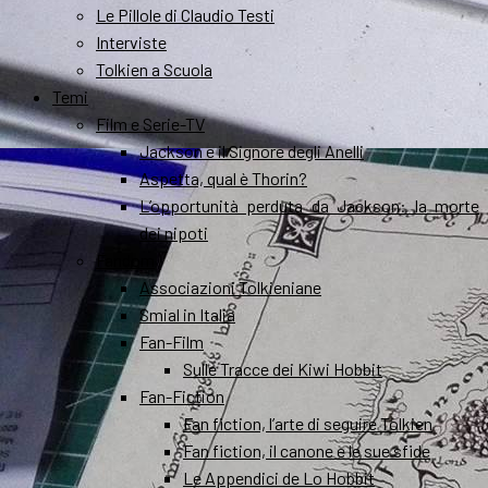
Le Pillole di Claudio Testi
Interviste
Tolkien a Scuola
Temi
Film e Serie-TV
Jackson e il Signore degli Anelli
Aspetta, qual è Thorin?
L’opportunità perduta da Jackson: la morte
dei nipoti
Fandom
Associazioni Tolkieniane
Smial in Italia
Fan-Film
Sulle Tracce dei Kiwi Hobbit
Fan-Fiction
Fan fiction, l’arte di seguire Tolkien
Fan fiction, il canone e le sue sfide
Le Appendici de Lo Hobbit