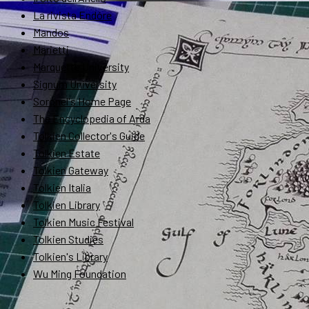
La rivista Endóre
Mandos
Marietti
Marquette University
Signum University
Soronel's Home Page
The Encyclopedia of Arda
Tolkien Collector's Guide
Tolkien Estate
Tolkien Gateway
Tolkien Italia
Tolkien Library
Tolkien Music Festival
Tolkien Studies
Tolkien's Library
Wu Ming Foundation