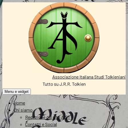
Vai
al
contenuto
Associazione Italiana Studi Tolkieniani
Tutto su J.R.R. Tolkien
Menu e widget
Home
Chi siamo
Redazione del sito AIST
Contatti e Social