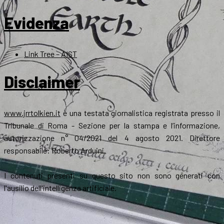
Evidenza
Link Tree – AIST
Disclaimer
www.jrrtolkien.it
è una testata giornalistica registrata presso il
Tribunale di Roma - Sezione per la stampa e l’informazione,
autorizzazione n° 04/2021 del 4 agosto 2021. Direttore
responsabile: Roberto Arduini.
I contenuti presenti su questo sito non sono generati con
l'ausilio dell'intelligenza artificiale.