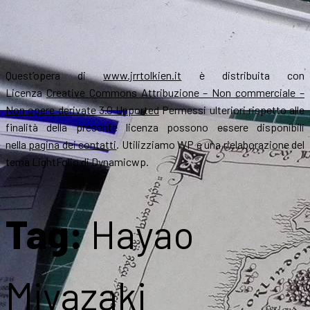
Quest’opera di
www.jrrtolkien.it
è distribuita con
Licenza
Creative Commons Attribuzione – Non commerciale –
Non opere derivate 3.0 Unported
Permessi ulteriori rispetto alle
finalità della presente licenza possono essere disponibili
nella
pagina dei contatti
. Utilizziamo WP e una rielaborazione del
tema LightFolio di Dynamicwp.
Tag:
Hayao
Miyazaki