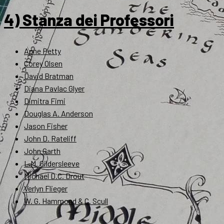
4) Stanza dei Professori
Anne Petty
Corey Olsen
David Bratman
Diana Pavlac Glyer
Dimitra Fimi
Douglas A. Anderson
Jason Fisher
John D. Rateliff
John Garth
L.M. Gildersleeve
Michael D.C. Drout
Verlyn Flieger
W. G. Hammond & C. Scull