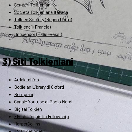
Sentieri Tolkieniani
Società Tolkieniana Italiana
Tolkien Society (Regno Unito)
Tolkiendil (Francia)
Unquendor (Paesi Bassi)
3) Siti Tolkieniani
Ardalambion
Bodleian Library di Oxford
Bompiani
Canale Youtube di Paolo Nardi
Digital Tolkien
Elvish Linguistic Fellowship
HarperCollins
Il Sito dell'Anello