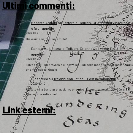
Ultimi commenti:
Roberto Arduini
su
Lettera di Tolkien, Crickhowell vince l’asta
e fa un appello
2026-07-20
Ora è sistemato. Grazie mille!
Daniela
su
Lettera di Tolkien, Crickhowell vince l’asta e fa un
appello
2026-07-20
Salve a tutti, ho provato a cliccare sul link della raccolta fondi ma mi dice
che non esiste. Grazie
Gipsoteco
su
Tre anni con Fatica… Lost in translation
2026-07-10
Passatemi la battuta: e lasciamo che chi si lamenta aspetti il 2043 (o giù di
lì), così una volta scaduti…
Link esterni
: