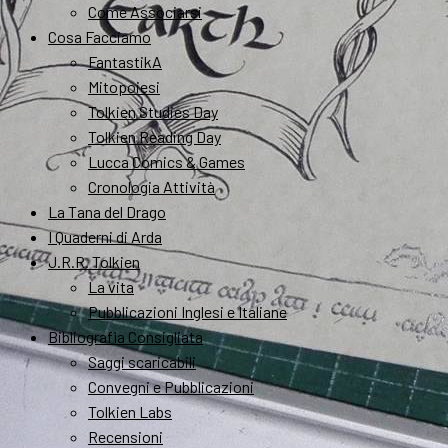
Come Associarsi
Cosa Facciamo
FantastikA
Mitopoiesi
Tolkien Studies Day
Tolkien Reading Day
Lucca Comics & Games
Cronologia Attività
La Tana del Drago
I Quaderni di Arda
J.R.R. Tolkien
La vita
Pubblicazioni Inglesi e Italiane
Bibliografia Consigliata
Saggi scaricabili
Convegni e Pubblicazioni
Tolkien Labs
Recensioni