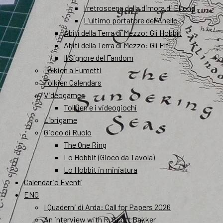
I retroscena della dimora di Elrond
L’ultimo portatore dell’Anello
Abiti della Terra di Mezzo: Gli Hobbit
Abiti della Terra di Mezzo: Gli Elfi
Il Signore del Fandom
Tolkien a Fumetti
Tolkien Calendars
Videogames
Tolkien e i videogiochi
Librigame
Gioco di Ruolo
The One Ring
Lo Hobbit (Gioco da Tavola)
Lo Hobbit in miniatura
Calendario Eventi
ENG
I Quaderni di Arda: Call for Papers 2026
An interview with R. Scott Bakker