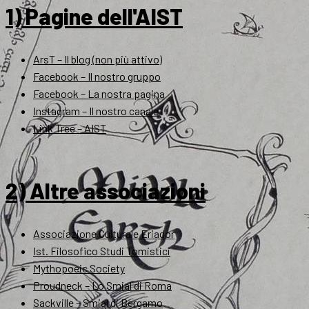
1) Pagine dell'AIST
ArsT – Il blog (non più attivo)
Facebook – Il nostro gruppo
Facebook – La nostra pagina
Instagram – Il nostro canale
Link Tree – AIST
2) Altre associazioni
Associazione Culturale Eriador
Ist. Filosofico Studi Tomistici
Mythopoeic Society
Proudneck – Lo Smial di Roma
Sackville – Smial di Bergamo