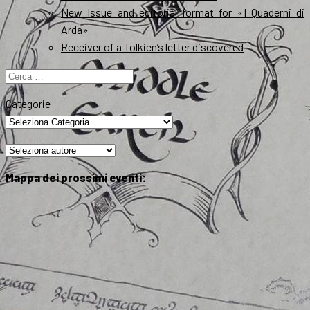
New Issue and editorial format for «I Quaderni di
Arda»
Receiver of a Tolkien’s letter discovered
Ricerca
per:
Categorie
Mappa dei prossimi eventi: