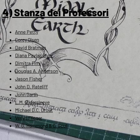
4) Stanza dei Professori
Anne Petty
Corey Olsen
David Bratman
Diana Pavlac Glyer
Dimitra Fimi
Douglas A. Anderson
Jason Fisher
John D. Rateliff
John Garth
L.M. Gildersleeve
Michael D.C. Drout
Verlyn Flieger
W. G. Hammond & C. Scull