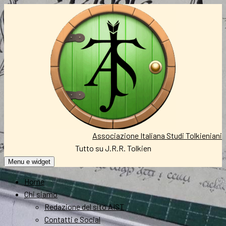
Vai
al
contenuto
Associazione Italiana Studi Tolkieniani
Tutto su J.R.R. Tolkien
Menu e widget
Home
Chi siamo
Redazione del sito AIST
Contatti e Social