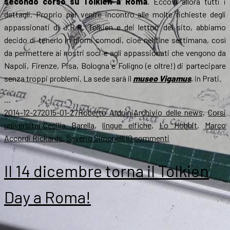
secondo corso su Tolkien a Roma
. Eccovi allora tutti i
dettagli. Proprio per venire incontro alle molte richieste degli
appassionati di J.R.R. Tolkien e dei lettori del sito, abbiamo
decido di tenerlo in giorni comodi, cioè nel fine settimana, così
da permettere ai nostri soci e agli appassionati che vengono da
Napoli, Firenze, Pisa, Bologna e Foligno (e oltre!) di partecipare
senza troppi problemi. La sede sarà il
museo Vigamus
, in Prati.
…
Scritto
Autore
Categorie
2014-12-27
2015-01-27
Roberto Arduini
Archivio delle news
,
Corsi
il
Tag
universitari
Cecilia Barella
,
lingue elfiche
,
Lo Hobbit
,
Marco
su
Accordi Rickards
,
Saverio Simonelli
10 commenti
L’11
gennaio
Il 14 dicembre torna il Tolkien
il
corso
Day a Roma!
a
Roma:
iscriviti