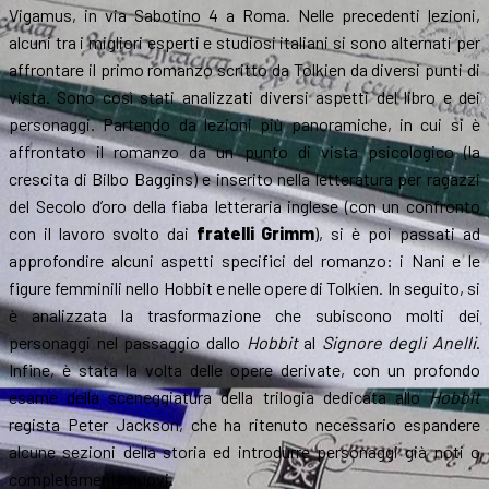
Vigamus, in via Sabotino 4 a Roma. Nelle precedenti lezioni,
alcuni tra i migliori esperti e studiosi italiani si sono alternati per
affrontare il primo romanzo scritto da Tolkien da diversi punti di
vista. Sono così stati analizzati diversi aspetti del libro e dei
personaggi. Partendo da lezioni più panoramiche, in cui si è
affrontato il romanzo da un punto di vista psicologico (la
crescita di Bilbo Baggins) e inserito nella letteratura per ragazzi
del Secolo d’oro della fiaba letteraria inglese (con un confronto
con il lavoro svolto dai
fratelli Grimm
), si è poi passati ad
approfondire alcuni aspetti specifici del romanzo: i Nani e le
figure femminili nello Hobbit e nelle opere di Tolkien. In seguito, si
è analizzata la trasformazione che subiscono molti dei
personaggi nel passaggio dallo
Hobbit
al
Signore degli Anelli
.
Infine, è stata la volta delle opere derivate, con un profondo
esame della sceneggiatura della trilogia dedicata allo
Hobbit
regista Peter Jackson, che ha ritenuto necessario espandere
alcune sezioni della storia ed introdurre personaggi già noti o
completamente nuovi.