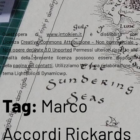
Quest’opera di
www.jrrtolkien.it
è distribuita con
Licenza
Creative Commons Attribuzione – Non commerciale –
Non opere derivate 3.0 Unported
Permessi ulteriori rispetto alle
finalità della presente licenza possono essere disponibili
nella
pagina dei contatti
. Utilizziamo WP e una rielaborazione del
tema LightFolio di Dynamicwp.
Tag:
Marco
Accordi Rickards