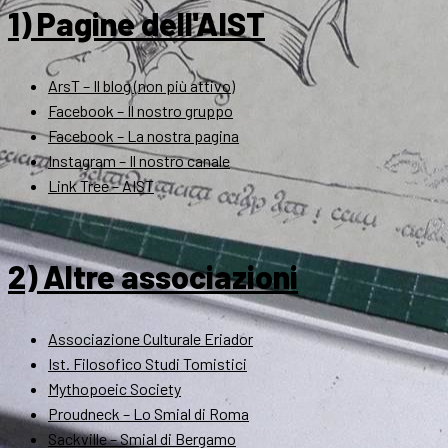
1) Pagine dell'AIST
ArsT – Il blog (non più attivo)
Facebook – Il nostro gruppo
Facebook – La nostra pagina
Instagram – Il nostro canale
Link Tree – AIST
2) Altre associazioni
Associazione Culturale Eriador
Ist. Filosofico Studi Tomistici
Mythopoeic Society
Proudneck – Lo Smial di Roma
Sackville – Smial di Bergamo