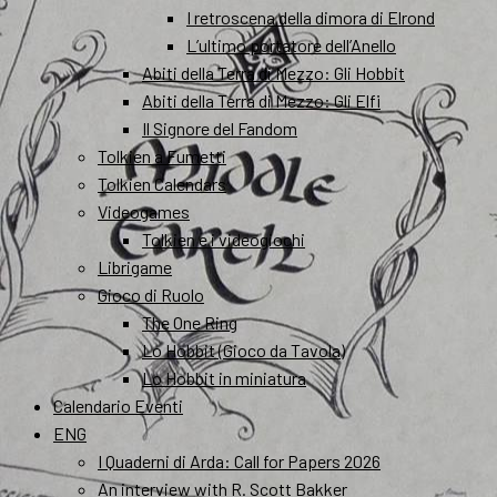
I retroscena della dimora di Elrond
L’ultimo portatore dell’Anello
Abiti della Terra di Mezzo: Gli Hobbit
Abiti della Terra di Mezzo: Gli Elfi
Il Signore del Fandom
Tolkien a Fumetti
Tolkien Calendars
Videogames
Tolkien e i videogiochi
Librigame
Gioco di Ruolo
The One Ring
Lo Hobbit (Gioco da Tavola)
Lo Hobbit in miniatura
Calendario Eventi
ENG
I Quaderni di Arda: Call for Papers 2026
An interview with R. Scott Bakker