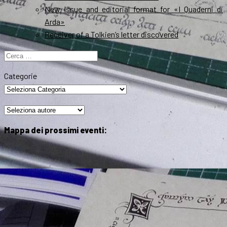
New Issue and editorial format for «I Quaderni di
Arda»
Receiver of a Tolkien’s letter discovered
Ricerca
per:
Categorie
Mappa dei prossimi eventi: