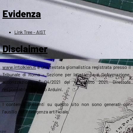
Evidenza
Link Tree – AIST
Disclaimer
www.jrrtolkien.it
è una testata giornalistica registrata presso il
Tribunale di Roma - Sezione per la stampa e l’informazione,
autorizzazione n° 04/2021 del 4 agosto 2021. Direttore
responsabile: Roberto Arduini.
I contenuti presenti su questo sito non sono generati con
l'ausilio dell'intelligenza artificiale.