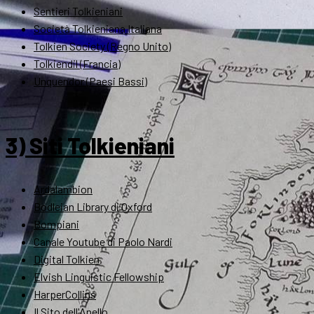
Sentieri Tolkieniani
Società Tolkieniana Italiana
Tolkien Society (Regno Unito)
Tolkiendil (Francia)
Unquendor (Paesi Bassi)
3) Siti Tolkieniani
Ardalambion
Bodleian Library di Oxford
Bompiani
Canale Youtube di Paolo Nardi
Digital Tolkien
Elvish Linguistic Fellowship
HarperCollins
Il Sito dell'Anello