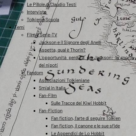
Le Pillole di Claudio Testi
Interviste
Tolkien a Scuola
Temi
Film e Serie-TV
Jackson e il Signore degli Anelli
Aspetta, qual è Thorin?
L’opportunità perduta da Jackson: la morte
dei nipoti
Fandom
Associazioni Tolkieniane
Smial in Italia
Fan-Film
Sulle Tracce dei Kiwi Hobbit
Fan-Fiction
Fan fiction, l’arte di seguire Tolkien
Fan fiction, il canone e le sue sfide
Le Appendici de Lo Hobbit