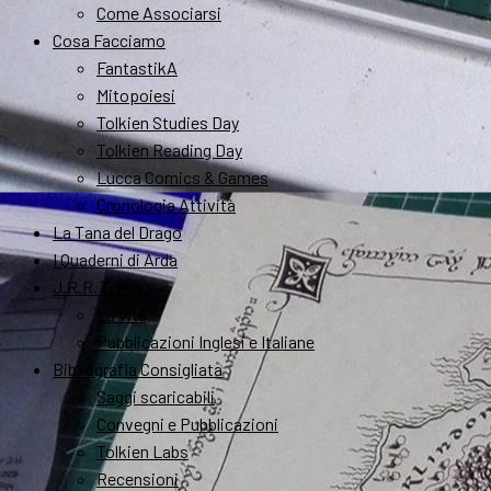
Come Associarsi
Cosa Facciamo
FantastikA
Mitopoiesi
Tolkien Studies Day
Tolkien Reading Day
Lucca Comics & Games
Cronologia Attività
La Tana del Drago
I Quaderni di Arda
J.R.R. Tolkien
La vita
Pubblicazioni Inglesi e Italiane
Bibliografia Consigliata
Saggi scaricabili
Convegni e Pubblicazioni
Tolkien Labs
Recensioni