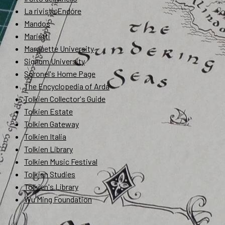
La rivista Endóre
Mandos
Marietti
Marquette University
Signum University
Soronel's Home Page
The Encyclopedia of Arda
Tolkien Collector's Guide
Tolkien Estate
Tolkien Gateway
Tolkien Italia
Tolkien Library
Tolkien Music Festival
Tolkien Studies
Tolkien's Library
Wu Ming Foundation