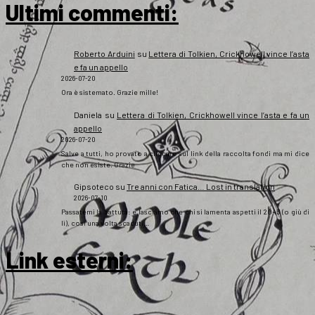
Ultimi commenti:
Roberto Arduini
su
Lettera di Tolkien, Crickhowell vince l’asta
e fa un appello
2026-07-20
Ora è sistemato. Grazie mille!
Daniela
su
Lettera di Tolkien, Crickhowell vince l’asta e fa un
appello
2026-07-20
Salve a tutti, ho provato a cliccare sul link della raccolta fondi ma mi dice
che non esiste. Grazie
Gipsoteco
su
Tre anni con Fatica… Lost in translation
2026-07-10
Passatemi la battuta: e lasciamo che chi si lamenta aspetti il 2043 (o giù di
lì), così una volta scaduti…
Link esterni
: