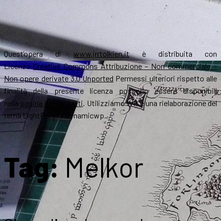
Quest’opera di
www.jrrtolkien.it
è distribuita con
Licenza
Creative Commons Attribuzione – Non commerciale –
Non opere derivate 3.0 Unported
Permessi ulteriori rispetto alle
finalità della presente licenza possono essere disponibili
nella
pagina dei contatti
. Utilizziamo WP e una rielaborazione del
tema LightFolio di Dynamicwp.
Tag:
Melkor