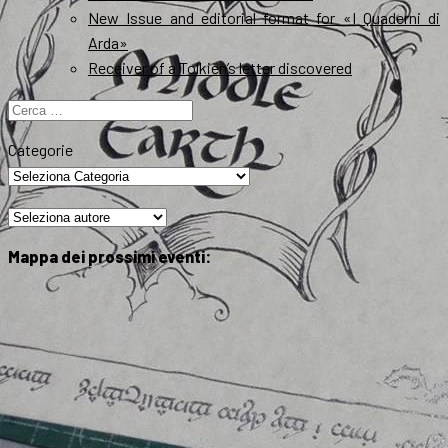
New Issue and editorial format for «I Quaderni di
Arda»
Receiver of a Tolkien’s letter discovered
Ricerca
per:
Categorie
Mappa dei prossimi eventi: