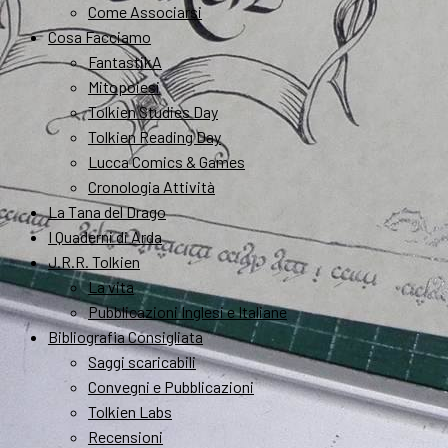
Come Associarsi
Cosa Facciamo
FantastikA
Mitopoiesi
Tolkien Studies Day
Tolkien Reading Day
Lucca Comics & Games
Cronologia Attività
La Tana del Drago
I Quaderni di Arda
J.R.R. Tolkien
La vita
Pubblicazioni Inglesi e Italiane
Bibliografia Consigliata
Saggi scaricabili
Convegni e Pubblicazioni
Tolkien Labs
Recensioni