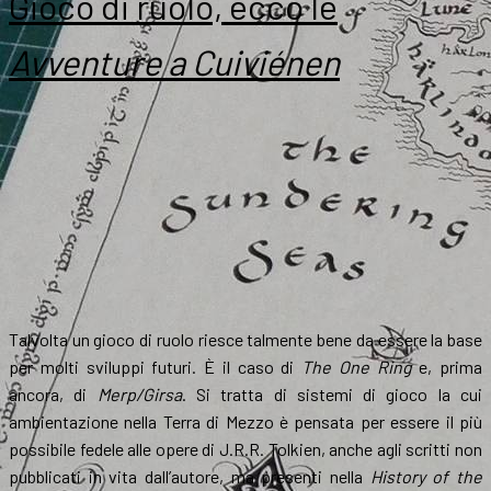
Gioco di ruolo, ecco le
Avventure a Cuiviénen
Talvolta un gioco di ruolo riesce talmente bene da essere la base
per molti sviluppi futuri. È il caso di
The One Ring
e, prima
ancora, di
Merp/Girsa
. Si tratta di sistemi di gioco la cui
ambientazione nella Terra di Mezzo è pensata per essere il più
possibile fedele alle opere di J.R.R. Tolkien, anche agli scritti non
pubblicati in vita dall’autore, ma presenti nella
History of the