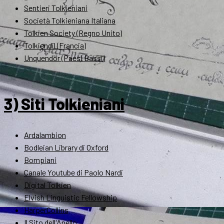
Sentieri Tolkieniani
Società Tolkieniana Italiana
Tolkien Society (Regno Unito)
Tolkiendil (Francia)
Unquendor (Paesi Bassi)
3) Siti Tolkieniani
Ardalambion
Bodleian Library di Oxford
Bompiani
Canale Youtube di Paolo Nardi
Digital Tolkien
Elvish Linguistic Fellowship
HarperCollins
Il Sito dell'Anello