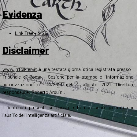
Evidenza
Link Tree – AIST
Disclaimer
www.jrrtolkien.it
è una testata giornalistica registrata presso il
Tribunale di Roma - Sezione per la stampa e l’informazione,
autorizzazione n° 04/2021 del 4 agosto 2021. Direttore
responsabile: Roberto Arduini.
I contenuti presenti su questo sito non sono generati con
l'ausilio dell'intelligenza artificiale.