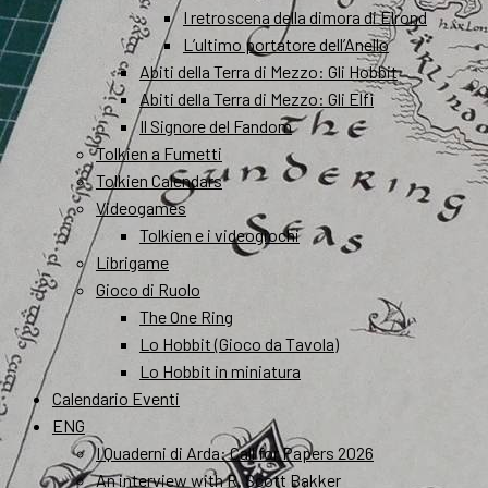
I retroscena della dimora di Elrond
L’ultimo portatore dell’Anello
Abiti della Terra di Mezzo: Gli Hobbit
Abiti della Terra di Mezzo: Gli Elfi
Il Signore del Fandom
Tolkien a Fumetti
Tolkien Calendars
Videogames
Tolkien e i videogiochi
Librigame
Gioco di Ruolo
The One Ring
Lo Hobbit (Gioco da Tavola)
Lo Hobbit in miniatura
Calendario Eventi
ENG
I Quaderni di Arda: Call for Papers 2026
An interview with R. Scott Bakker