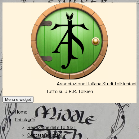
Vai
al
contenuto
Associazione Italiana Studi Tolkieniani
Tutto su J.R.R. Tolkien
Menu e widget
Home
Chi siamo
Redazione del sito AIST
Contatti e Social