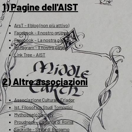
1) Pagine dell'AIST
ArsT – Il blog (non più attivo)
Facebook – Il nostro gruppo
Facebook – La nostra pagina
Instagram – Il nostro canale
Link Tree – AIST
2) Altre associazioni
Associazione Culturale Eriador
Ist. Filosofico Studi Tomistici
Mythopoeic Society
Proudneck – Lo Smial di Roma
Sackville – Smial di Bergamo