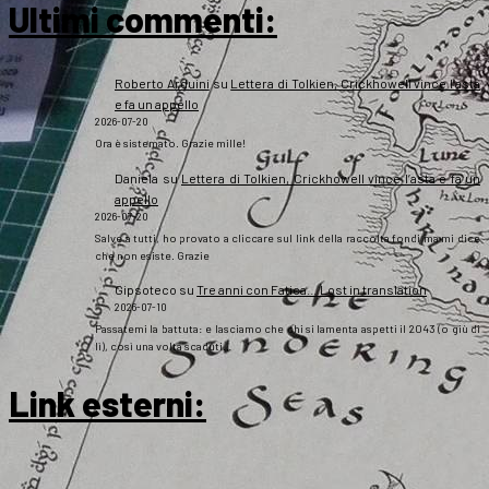
Ultimi commenti:
Roberto Arduini
su
Lettera di Tolkien, Crickhowell vince l’asta
e fa un appello
2026-07-20
Ora è sistemato. Grazie mille!
Daniela
su
Lettera di Tolkien, Crickhowell vince l’asta e fa un
appello
2026-07-20
Salve a tutti, ho provato a cliccare sul link della raccolta fondi ma mi dice
che non esiste. Grazie
Gipsoteco
su
Tre anni con Fatica… Lost in translation
2026-07-10
Passatemi la battuta: e lasciamo che chi si lamenta aspetti il 2043 (o giù di
lì), così una volta scaduti…
Link esterni
: