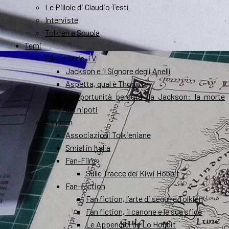
Le Pillole di Claudio Testi
Interviste
Tolkien a Scuola
Temi
Film e Serie-TV
Jackson e il Signore degli Anelli
Aspetta, qual è Thorin?
L’opportunità perduta da Jackson: la morte
dei nipoti
Fandom
Associazioni Tolkieniane
Smial in Italia
Fan-Film
Sulle Tracce dei Kiwi Hobbit
Fan-Fiction
Fan fiction, l’arte di seguire Tolkien
Fan fiction, il canone e le sue sfide
Le Appendici de Lo Hobbit