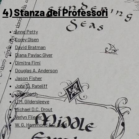
4) Stanza dei Professori
Anne Petty
Corey Olsen
David Bratman
Diana Pavlac Glyer
Dimitra Fimi
Douglas A. Anderson
Jason Fisher
John D. Rateliff
John Garth
L.M. Gildersleeve
Michael D.C. Drout
Verlyn Flieger
W. G. Hammond & C. Scull