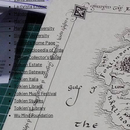
La rivista Endóre
Mandos
Marietti
Marquette University
Signum University
Soronel's Home Page
The Encyclopedia of Arda
Tolkien Collector's Guide
Tolkien Estate
Tolkien Gateway
Tolkien Italia
Tolkien Library
Tolkien Music Festival
Tolkien Studies
Tolkien's Library
Wu Ming Foundation