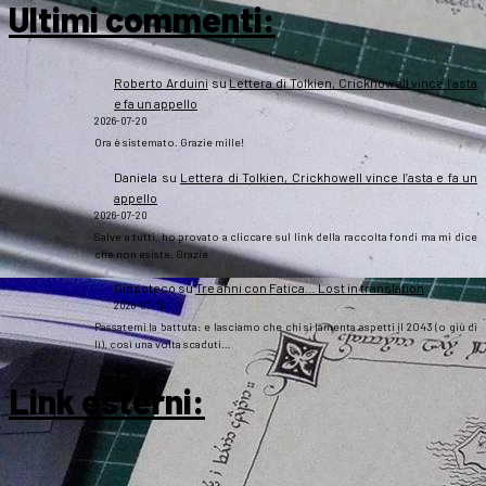
Ultimi commenti:
Roberto Arduini
su
Lettera di Tolkien, Crickhowell vince l’asta
e fa un appello
2026-07-20
Ora è sistemato. Grazie mille!
Daniela
su
Lettera di Tolkien, Crickhowell vince l’asta e fa un
appello
2026-07-20
Salve a tutti, ho provato a cliccare sul link della raccolta fondi ma mi dice
che non esiste. Grazie
Gipsoteco
su
Tre anni con Fatica… Lost in translation
2026-07-10
Passatemi la battuta: e lasciamo che chi si lamenta aspetti il 2043 (o giù di
lì), così una volta scaduti…
Link esterni
: