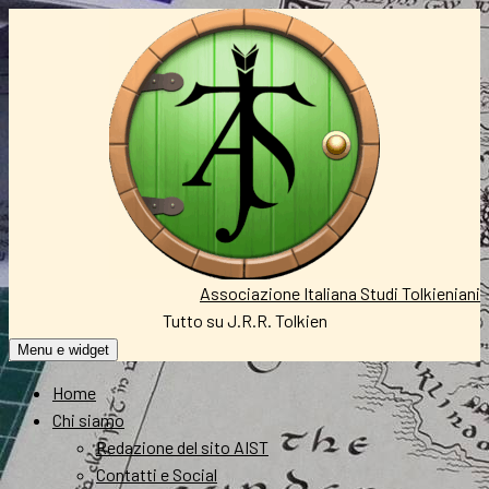
Vai
al
contenuto
Associazione Italiana Studi Tolkieniani
Tutto su J.R.R. Tolkien
Menu e widget
Home
Chi siamo
Redazione del sito AIST
Contatti e Social