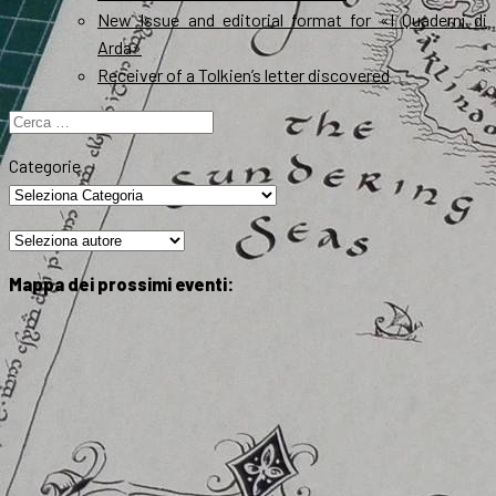
New Issue and editorial format for «I Quaderni di
Arda»
Receiver of a Tolkien’s letter discovered
Ricerca
per:
Categorie
Mappa dei prossimi eventi: