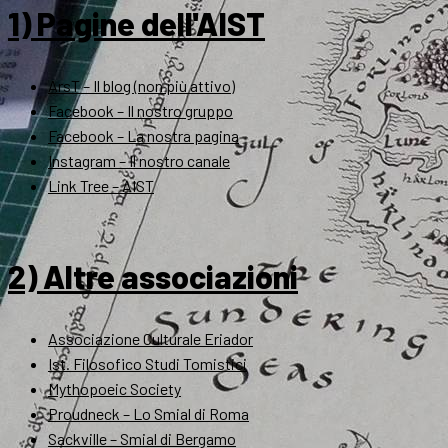
1) Pagine dell'AIST
ArsT – Il blog (non più attivo)
Facebook – Il nostro gruppo
Facebook – La nostra pagina
Instagram – Il nostro canale
Link Tree – AIST
2) Altre associazioni
Associazione Culturale Eriador
Ist. Filosofico Studi Tomistici
Mythopoeic Society
Proudneck – Lo Smial di Roma
Sackville – Smial di Bergamo