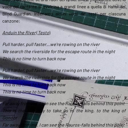
voce del cantante si avvicina a grandi linee a quella di Hansi dei
Blind Guardian. Inseriamo alcuni versi dei testi per ciascuna
canzone:
Anduin the River
(
Testo
)
Pull harder, pull faster…we’re rowing on the river
We search the riverside for the escape route in the night
This is no time to turn back now
Pull harder, pull faster…we’re rowing on the river
We search the riverside for the escape route in the night
This is no time to turn back now
This is no time to turn back now
Far away from me, I can see the Rauros-falls behind this point
This is the only way to take us to the king, to the king of
Gondor
Far away from me, I can see the Rauros-falls behind this point