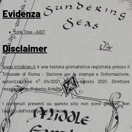
Evidenza
Link Tree – AIST
Disclaimer
www.jrrtolkien.it
è una testata giornalistica registrata presso il
Tribunale di Roma - Sezione per la stampa e l’informazione,
autorizzazione n° 04/2021 del 4 agosto 2021. Direttore
responsabile: Roberto Arduini.
I contenuti presenti su questo sito non sono generati con
l'ausilio dell'intelligenza artificiale.