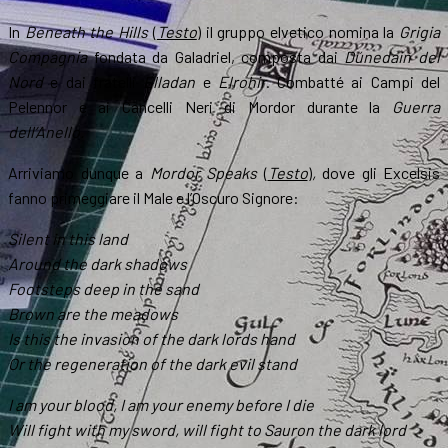
In
Beneath the Hills
(
Testo
) il gruppo elvetico nomina la
Grigia
Compagnia
fondata da Galadriel, composta dai
Dúnedain del
Nord
e dai fratelli
Elladan
e
Elrohir
. Combatté ai Campi del
Pelennor e ai Cancelli Neri di Mordor durante la
Guerra
dell’Anello.
Arriviamo dunque a
Mordor Speaks
(
Testo
)
,
dove gli Excelsis
fanno primeggiare il Male e l’Oscuro Signore:
Silent in this land
Around the dark shadows
Footsteps deep in the sand
Brown are the meadows
Is this the invasion of the dark lords hand
Or the regeneration of the dark evil stand
I am your blood, I am your enemy before I die
Will fight with my sword, will fight to Sauron the dark lord