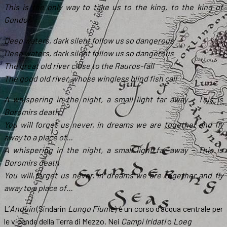
This is the only way to take us to the king, to the king of
Gondor
Deep waters, dark silent follow us so dangerous
Deep waters, dark silent follow us so dangerous
The great old river close to the Rauros-fall
The good old river, whose wingless blind fish call
A whispering in the night, a small light far away – This is
Boromirs death
You will forget us never, in dreams we are together and fly
away to a place of…
A whispering in the night, a small light far away – This is
Boromirs death
You will forget us never, in dreams we are together and fly
away to a place of…
L’
Anduin
(Sindarin
Lungo Fiume
) è un corso d’acqua centrale per
le vicende della Terra di Mezzo. Nei
Campi Iridati
o
Loeg