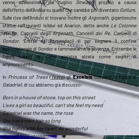
venne assassinato dal cugino
Smeagol
proprio a causa
dell’effetto dell’Anello su quello che sarebbe poi diventato
Gollum
.
Sulle rive dell’Anduin si trovano inoltre gli
Argonath
, gigantesche
statue raffiguranti Isildur ed Anarion, dette anche
Le Colonne
dei Re, Cancelli degli Argonath, Cancelli dei Re, Cancelli di
Gondor
. Erette da Romendacil II per segnare il confine
settentrionale di Gondor e rammentarne la potenza. Entrambe le
figure hanno la mano sinistra alzata come segno di
ammonimento.
In
Princess of Trees
(
Testo
) gli
Excelsis
toccano la figura di
Galadriel
, di cui abbiamo già discusso:
Born in a house of stone, top on this street
Lives a girl so beautiful, can’t she feel my need
Galadriel was the name, the rose
She has brown hair so long
She fights with her heart, so wonderful
Her will is so strong…