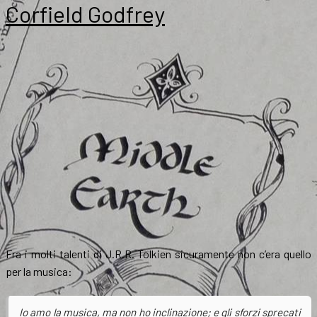
Signore
Corfield Godfrey
degli
Anelli
Fra i molti talenti di J.R.R. Tolkien sicuramente non c’era quello
per la musica:
Io amo la musica, ma non ho inclinazione; e gli sforzi sprecati