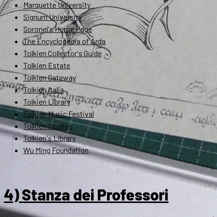
Marquette University
Signum University
Soronel's Home Page
The Encyclopedia of Arda
Tolkien Collector's Guide
Tolkien Estate
Tolkien Gateway
Tolkien Italia
Tolkien Library
Tolkien Music Festival
Tolkien Studies
Tolkien's Library
Wu Ming Foundation
4) Stanza dei Professori