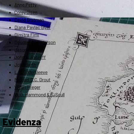
Anne Petty
Corey Olsen
David Bratman
Diana Pavlac Glyer
Dimitra Fimi
Douglas A. Anderson
Jason Fisher
John D. Rateliff
John Garth
L.M. Gildersleeve
Michael D.C. Drout
Verlyn Flieger
W. G. Hammond & C. Scull
Evidenza