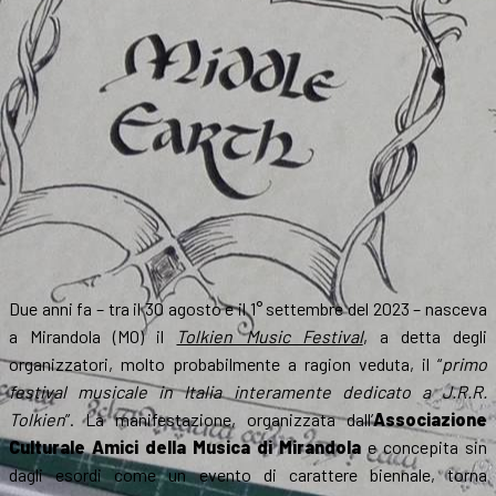
Due anni fa – tra il 30 agosto e il 1° settembre del 2023 – nasceva
a Mirandola (MO) il
Tolkien Music Festival
, a detta degli
organizzatori, molto probabilmente a ragion veduta, il “
primo
festival musicale in Italia interamente dedicato a J.R.R.
Tolkien
”. La manifestazione, organizzata dall’
Associazione
Culturale Amici della Musica di Mirandola
e concepita sin
dagli esordi come un evento di carattere biennale, torna