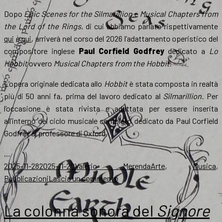
Dopo
Epic Scenes for the Silmarillion
e
Musical Chapters from
the Lord of the Rings
, di cui abbiamo parlato rispettivamente
qui
e
qui
, arriverà nel corso del 2026 l’adattamento operistico del
compositore inglese
Paul Corfield Godfrey
dedicato a
Lo
Hobbit
ovvero
Musical Chapters from the Hobbit.
L’opera originale dedicata allo
Hobbit
è stata composta in realtà
più di 50 anni fa, prima del lavoro dedicato al
Silmarillion.
Per
l’occasione è stata rivista e adattata per essere inserita
all’interno del ciclo musicale completo dedicato da Paul Corfield
Godfrey al professore di Oxford.
…
Scritto
Autore
Categorie
2025-11-28
2025-11-20
Valerio Merenda
Arte
,
Musica
,
il
su
Pubblicazioni
Lascia un commento
L’adattamento
musicale
La colonna sonora del
Signore
de