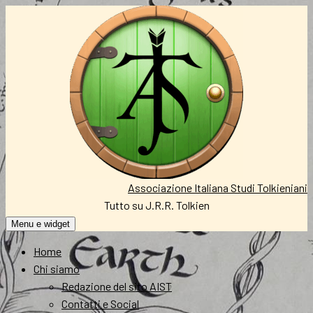
Vai
al
contenuto
Associazione Italiana Studi Tolkieniani
Tutto su J.R.R. Tolkien
Menu e widget
Home
Chi siamo
Redazione del sito AIST
Contatti e Social