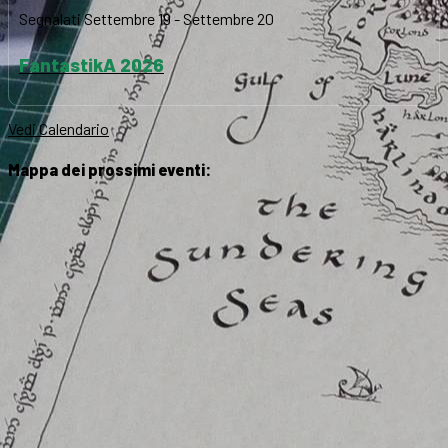
Segnalati
Settembre 19
-
Settembre 20
FantastikA 2026
Vedi Calendario
Mappa dei prossimi eventi: