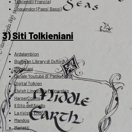
Tolkiendil (Francia)
Unquendor (Paesi Bassi)
3) Siti Tolkieniani
Ardalambion
Bodleian Library di Oxford
Bompiani
Canale Youtube di Paolo Nardi
Digital Tolkien
Elvish Linguistic Fellowship
HarperCollins
Il Sito dell'Anello
La rivista Endóre
Mandos
Marietti