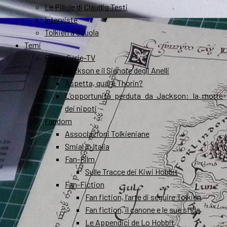
Le Pillole di Claudio Testi
Interviste
Tolkien a Scuola
Temi
Film e Serie-TV
Jackson e il Signore degli Anelli
Aspetta, qual è Thorin?
L’opportunità perduta da Jackson: la morte
dei nipoti
Fandom
Associazioni Tolkieniane
Smial in Italia
Fan-Film
Sulle Tracce dei Kiwi Hobbit
Fan-Fiction
Fan fiction, l’arte di seguire Tolkien
Fan fiction, il canone e le sue sfide
Le Appendici de Lo Hobbit