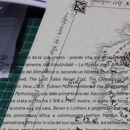
Eä – l’universo da lui sub-creato – prende vita, sia letteralmente
che letterariamente, dall’
Ainulindalë – La
Musica degli Ainur
, la
prima parte del
Silmarillion
e, secondo un recente studio di John
Garth – vedi
The Lost Tales Never End, The Chronology of
Creation: How J.R.R. Tolkien Misremembered the Beginnings
of his Mythology –
una delle prime storie dei
Racconti Perduti
a
essere stata scritta fra il 1916 e il 1917. Inoltre, in quella che forse
era la storia a lui più cara,
Beren e Lúthien,
è proprio la canzone
della principessa elfica a commuovere perfino Mandos e a
permettere il ritorno in vita del suo sposo mortale. Ad esclusione
di alcuni primi adattamenti per la radio, furono relativamente