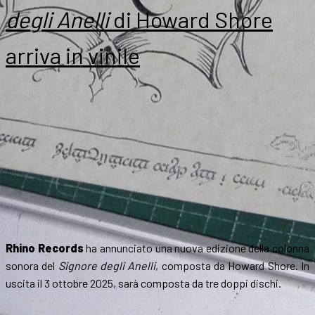
Lo
degli Anelli
di Howard Shore
Hobbit
arriva in vinile
Rhino Records
ha annunciato una nuova edizione della colonna
sonora del
Signore degli Anelli
, composta da Howard Shore. In
uscita il 3 ottobre 2025, sarà composta da tre doppi dischi.
…