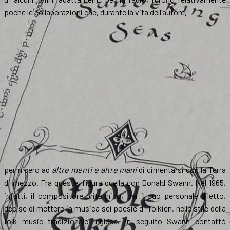
poche le collaborazioni che, durante la vita dell’autore,
permisero ad
altre menti e altre mani
di cimentarsi con la Terra
di mezzo. Fra queste, figura quella con Donald Swann. Nel 1965,
infatti, il compositore britannico, per il suo personale diletto,
decise di mettere in musica sei poesie di Tolkien, nello stile della
folk music tradizionale inglese. In seguito Swann contattò