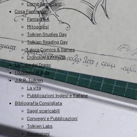
Come Associarsi
Cosa Facciamo
FantastikA
Mitopoiesi
Tolkien Studies Day
Tolkien Reading Day
Lucca Comics & Games
Cronologia Attività
La Tana del Drago
I Quaderni di Arda
J.R.R. Tolkien
La vita
Pubblicazioni Inglesi e Italiane
Bibliografia Consigliata
Saggi scaricabili
Convegni e Pubblicazioni
Tolkien Labs
Recensioni