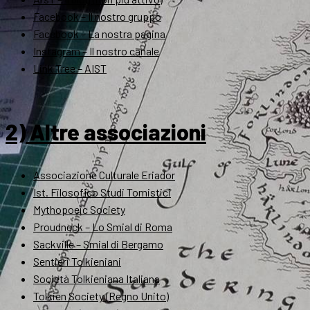
Facebook – Il nostro gruppo
Facebook – La nostra pagina
Instagram – Il nostro canale
Link Tree – AIST
2) Altre associazioni
Associazione Culturale Eriador
Ist. Filosofico Studi Tomistici
Mythopoeic Society
Proudneck – Lo Smial di Roma
Sackville – Smial di Bergamo
Sentieri Tolkieniani
Società Tolkieniana Italiana
Tolkien Society (Regno Unito)