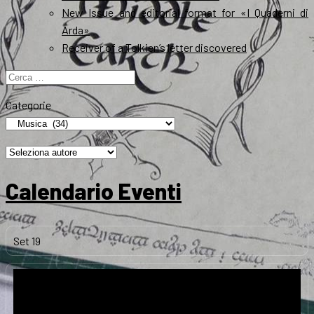
New Issue and editorial format for «I Quaderni di
Arda»
Receiver of a Tolkien’s letter discovered
Ricerca
per:
Categorie
Calendario Eventi
Set
19