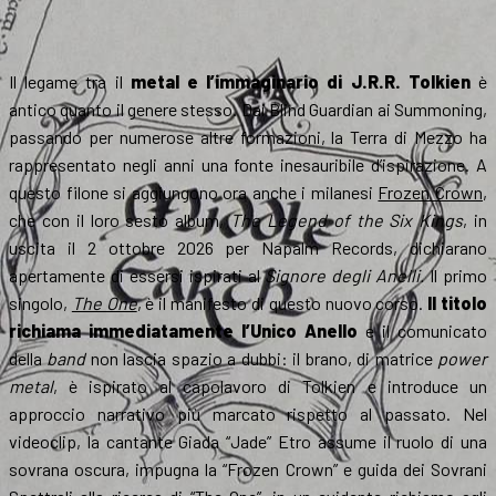
Il legame tra il
metal e l’immaginario di J.R.R. Tolkien
è
antico quanto il genere stesso. Dai Blind Guardian ai Summoning,
passando per numerose altre formazioni, la Terra di Mezzo ha
rappresentato negli anni una fonte inesauribile d’ispirazione. A
questo filone si aggiungono ora anche i milanesi
Frozen Crown
,
che con il loro sesto album,
The Legend of the Six Kings
, in
uscita il 2 ottobre 2026 per Napalm Records, dichiarano
apertamente di essersi ispirati al
Signore degli Anelli.
Il primo
singolo,
The One
, è il manifesto di questo nuovo corso.
Il titolo
richiama immediatamente l’Unico Anello
e il comunicato
della
band
non lascia spazio a dubbi: il brano, di matrice
power
metal
, è ispirato al capolavoro di Tolkien e introduce un
approccio narrativo più marcato rispetto al passato. Nel
videoclip, la cantante Giada “Jade” Etro assume il ruolo di una
sovrana oscura, impugna la “Frozen Crown” e guida dei Sovrani