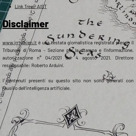
Link Tree – AIST
Disclaimer
www.jrrtolkien.it
è una testata giornalistica registrata presso il
Tribunale di Roma - Sezione per la stampa e l’informazione,
autorizzazione n° 04/2021 del 4 agosto 2021. Direttore
responsabile: Roberto Arduini.
I contenuti presenti su questo sito non sono generati con
l'ausilio dell'intelligenza artificiale.