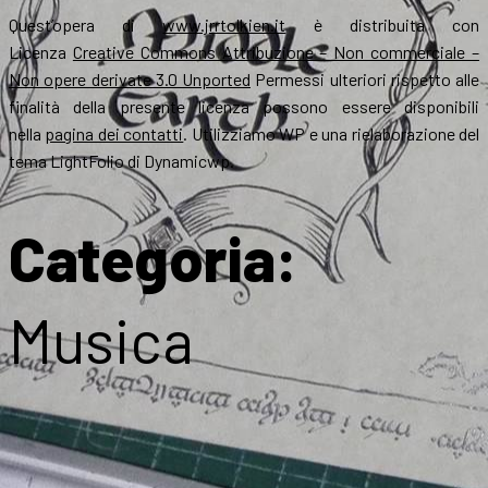
Quest’opera di
www.jrrtolkien.it
è distribuita con
Licenza
Creative Commons Attribuzione – Non commerciale –
Non opere derivate 3.0 Unported
Permessi ulteriori rispetto alle
finalità della presente licenza possono essere disponibili
nella
pagina dei contatti
. Utilizziamo WP e una rielaborazione del
tema LightFolio di Dynamicwp.
Categoria:
Musica