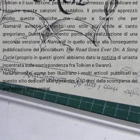
Tolkien e il suo editore, per ottenere il permesso di pubblicare ed
eseguire queste canzoni in pubblico. Il professore apprezzò
molto queste musiche, ma disse a Swann che per
Namárië
avrebbe preferito uno stile più simile al canto
gregoriano. Questo commento portò alla realizzazione di una
seconda versione di
Namárië
in quello stile e alla conseguente
pubblicazione del libro/album
The Road Goes Ever On: A Song
Cycle
(proprio in questi giorni abbiamo dato la
notizia
di un’asta
incentrata sulla corrispondenza fra Tolkien e Swann)
.
Naturalmente, come ben illustrano i molti articoli pubblicati su
questo sito dedicati all’argomento, a 50 anni dalla scomparsa del
professore sono ormai