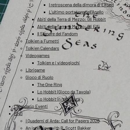
I retroscena della dimora di Elrond
L’ultimo portatore dell’Anello
Abiti della Terra di Mezzo: Gli Hobbit
Abiti della Terra di Mezzo: Gli Elfi
Il Signore del Fandom
Tolkien a Fumetti
Tolkien Calendars
Videogames
Tolkien e i videogiochi
Librigame
Gioco di Ruolo
The One Ring
Lo Hobbit (Gioco da Tavola)
Lo Hobbit in miniatura
Calendario Eventi
ENG
I Quaderni di Arda: Call for Papers 2026
An interview with R. Scott Bakker