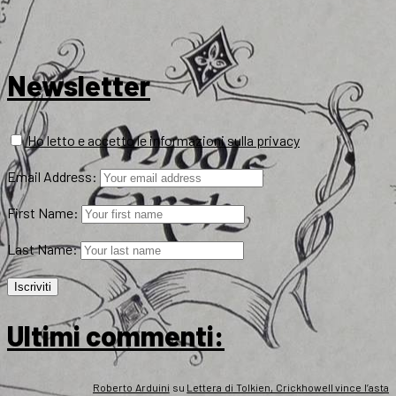
Newsletter
Ho letto e accetto le informazioni sulla privacy
Email Address:
First Name:
Last Name:
Ultimi commenti:
Roberto Arduini
su
Lettera di Tolkien, Crickhowell vince l’asta