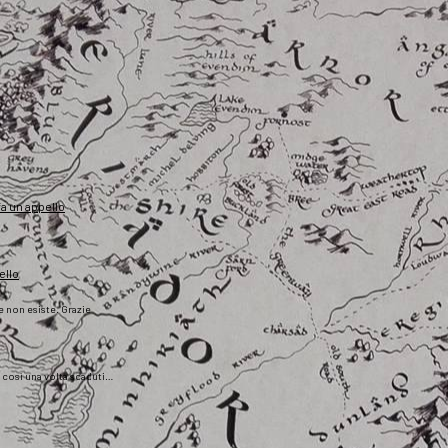
fa un appello
ello
he non esiste. Grazie
), così una volta scaduti…