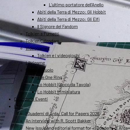
L’ultimo portatore dell’Anello
Abiti della Terra di Mezzo: Gli Hobbit
Abiti della Terra di Mezzo: Gli Elfi
Il Signore del Fandom
Tolkien a Fumetti
Tolkien Calendars
Videogames
Tolkien e i videogiochi
Librigame
Gioco di Ruolo
The One Ring
Lo Hobbit (Gioco da Tavola)
Lo Hobbit in miniatura
Calendario Eventi
ENG
I Quaderni di Arda: Call for Papers 2026
An interview with R. Scott Bakker
New Issue and editorial format for «I Quaderni di Arda