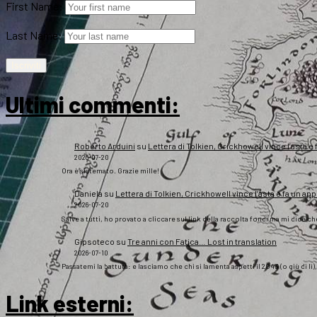
First Name:
Last Name:
Ultimi commenti:
Roberto Arduini
su
Lettera di Tolkien, Crickhowell vince l’asta e 
2026-07-20
Ora è sistemato. Grazie mille!
Daniela
su
Lettera di Tolkien, Crickhowell vince l’asta e fa un app
2026-07-20
Salve a tutti, ho provato a cliccare sul link della raccolta fondi ma mi dice c
Gipsoteco
su
Tre anni con Fatica… Lost in translation
2026-07-10
Passatemi la battuta: e lasciamo che chi si lamenta aspetti il 2043 (o giù di lì
Link esterni
: