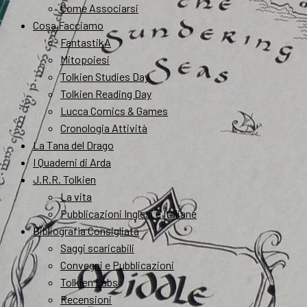
Come Associarsi
Cosa Facciamo
FantastikA
Mitopoiesi
Tolkien Studies Day
Tolkien Reading Day
Lucca Comics & Games
Cronologia Attività
La Tana del Drago
I Quaderni di Arda
J.R.R. Tolkien
La vita
Pubblicazioni Inglesi e Italiane
Bibliografia Consigliata
Saggi scaricabili
Convegni e Pubblicazioni
Tolkien Labs
Recensioni