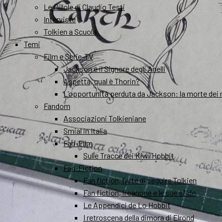
Le Pillole di Claudio Testi
Interviste
Tolkien a Scuola
Temi
Film e Serie-TV
Jackson e il Signore degli Anelli
Aspetta, qual è Thorin?
L’opportunità perduta da Jackson: la morte dei 
Fandom
Associazioni Tolkieniane
Smial in Italia
Fan-Film
Sulle Tracce dei Kiwi Hobbit
Fan-Fiction
Fan fiction, l’arte di seguire Tolkien
Fan fiction, il canone e le sue sfide
Le Appendici de Lo Hobbit
I retroscena della dimora di Elrond