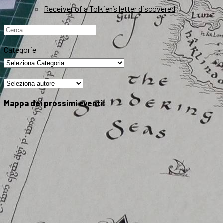
Receiver of a Tolkien’s letter discovered
Ricerca
per:
Categorie
Mappa dei prossimi eventi: