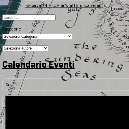
Receiver of a Tolkien’s letter discovered
Ricerca
per:
Categorie
Calendario Eventi
Set
19