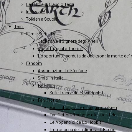
Le Pillole di Claudio Testi
Interviste
Tolkien a Scuola
Temi
Film e Serie-TV
Jackson e il Signore degli Anelli
Aspetta, qual è Thorin?
L’opportunità perduta da Jackson: la morte dei 
Fandom
Associazioni Tolkieniane
Smial in Italia
Fan-Film
Sulle Tracce dei Kiwi Hobbit
Fan-Fiction
Fan fiction, l’arte di seguire Tolkien
Fan fiction, il canone e le sue sfide
Le Appendici de Lo Hobbit
I retroscena della dimora di Elrond