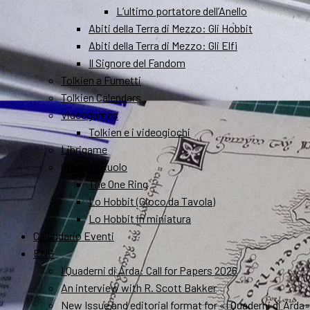
L’ultimo portatore dell’Anello
Abiti della Terra di Mezzo: Gli Hobbit
Abiti della Terra di Mezzo: Gli Elfi
Il Signore del Fandom
Tolkien a Fumetti
Tolkien Calendars
Videogames
Tolkien e i videogiochi
Librigame
Gioco di Ruolo
The One Ring
Lo Hobbit (Gioco da Tavola)
Lo Hobbit in miniatura
Calendario Eventi
ENG
I Quaderni di Arda: Call for Papers 2026
An interview with R. Scott Bakker
New Issue and editorial format for «I Quaderni di Arda