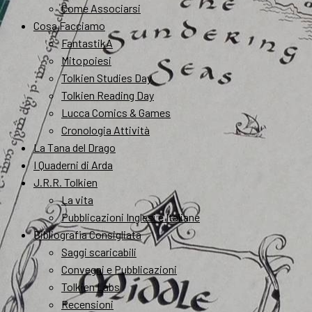
Come Associarsi
Cosa Facciamo
FantastikA
Mitopoiesi
Tolkien Studies Day
Tolkien Reading Day
Lucca Comics & Games
Cronologia Attività
La Tana del Drago
I Quaderni di Arda
J.R.R. Tolkien
La vita
Pubblicazioni Inglesi e Italiane
Bibliografia Consigliata
Saggi scaricabili
Convegni e Pubblicazioni
Tolkien Labs
Recensioni