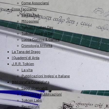
Come Associarsi
Cosa Facciamo
FantastikA
Mitopoiesi
Tolkien Studies Day
Tolkien Reading Day
Lucca Comics & Games
Cronologia Attività
La Tana del Drago
I Quaderni di Arda
J.R.R. Tolkien
La vita
Pubblicazioni Inglesi e Italiane
Bibliografia Consigliata
Saggi scaricabili
Convegni e Pubblicazioni
Tolkien Labs
Recensioni