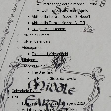
I retroscena della dimora di Elrond
L’ultimo portatore dell’Anello
Abiti della Terra di Mezzo: Gli Hobbit
Abiti della Terra di Mezzo: Gli Elfi
Il Signore del Fandom
Tolkien a Fumetti
Tolkien Calendars
Videogames
Tolkien e i videogiochi
Librigame
Gioco di Ruolo
The One Ring
Lo Hobbit (Gioco da Tavola)
Lo Hobbit in miniatura
Calendario Eventi
ENG
I Quaderni di Arda: Call for Papers 2026
An interview with R. Scott Bakker