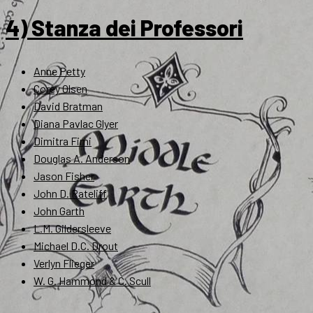
4) Stanza dei Professori
Anne Petty
Corey Olsen
David Bratman
Diana Pavlac Glyer
Dimitra Fimi
Douglas A. Anderson
Jason Fisher
John D. Rateliff
John Garth
L.M. Gildersleeve
Michael D.C. Drout
Verlyn Flieger
W. G. Hammond & C. Scull