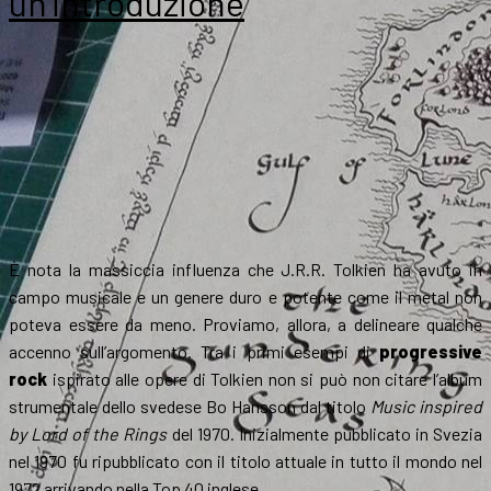
un’introduzione
agli
autori
È nota la massiccia influenza che J.R.R. Tolkien ha avuto in
campo musicale e un genere duro e potente come il metal non
poteva essere da meno. Proviamo, allora, a delineare qualche
accenno sull’argomento. Tra i primi esempi di
progressive
rock
ispirato alle opere di Tolkien non si può non citare l’album
strumentale dello svedese Bo Hansson dal titolo
Music inspired
by Lord of the Rings
del 1970. Inizialmente pubblicato in Svezia
nel 1970 fu ripubblicato con il titolo attuale in tutto il mondo nel
1972 arrivando nella Top 40 inglese.