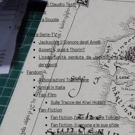
Le Pillole di Claudio Testi
Interviste
Tolkien a Scuola
Temi
Film e Serie-TV
Jackson e il Signore degli Anelli
Aspetta, qual è Thorin?
L’opportunità perduta da Jackson: la morte
dei nipoti
Fandom
Associazioni Tolkieniane
Smial in Italia
Fan-Film
Sulle Tracce dei Kiwi Hobbit
Fan-Fiction
Fan fiction, l’arte di seguire Tolkien
Fan fiction, il canone e le sue sfide
Le Appendici de Lo Hobbit