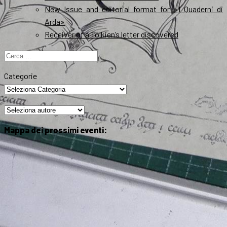
New Issue and editorial format for «I Quaderni di
Arda»
Receiver of a Tolkien’s letter discovered
Ricerca
per:
Categorie
Mappa dei prossimi eventi: