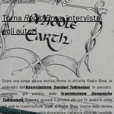
su
Therion
6 commenti
Tolkien
e
Torna
Radio Brea
: intervista
il
Metal
agli autori
Parte
4
Ecco
il
Power
Metal
(1)
Dopo una lunga pausa estiva, torna in attività Radio Brea, la
webradio dell’
Associazione
Sentieri Tolkieniani
. In passato,
avevamo già parlato delle
trasmissione
Domeniche
Tolkieniane
. Stasera, giovedì 3 ottobre alle ore 21, andrà in onda
sul web la trasmissione Quelli di Radio Brea. Ospite della serata
sarà David Chevalier, noto doppiatore italiano e voce del temibile