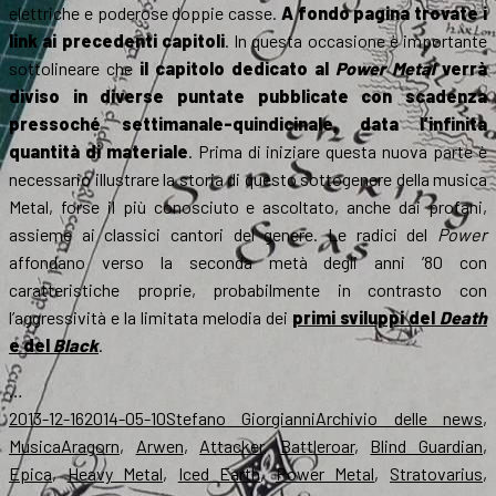
elettriche e poderose doppie casse.
A fondo pagina trovate i
link ai precedenti capitoli
. In questa occasione è importante
sottolineare che
il capitolo dedicato al
Power Metal
verrà
diviso in diverse puntate pubblicate con scadenza
pressoché settimanale-quindicinale, data l’infinita
quantità di materiale
. Prima di iniziare questa nuova parte è
necessario illustrare la storia di questo sottogenere della musica
Metal, forse il più conosciuto e ascoltato, anche dai profani,
assieme ai classici cantori del genere. Le radici del
Power
affondano verso la seconda metà degli anni ’80 con
caratteristiche proprie, probabilmente in contrasto con
l’aggressività e la limitata melodia dei
primi sviluppi del
Death
e del
Black
.
…
Scritto
Autore
Categorie
2013-12-16
2014-05-10
Stefano Giorgianni
Archivio delle news
,
il
Tag
Musica
Aragorn
,
Arwen
,
Attacker
,
Battleroar
,
Blind Guardian
,
Epica
,
Heavy Metal
,
Iced Earth
,
Power Metal
,
Stratovarius
,