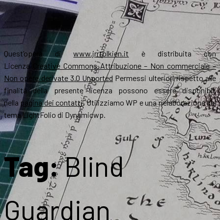
Quest’opera di
www.jrrtolkien.it
è distribuita con
Licenza
Creative Commons Attribuzione – Non commerciale –
Non opere derivate 3.0 Unported
Permessi ulteriori rispetto alle
finalità della presente licenza possono essere disponibili
nella
pagina dei contatti
. Utilizziamo WP e una rielaborazione del
tema LightFolio di Dynamicwp.
Tag:
Blind
Guardian