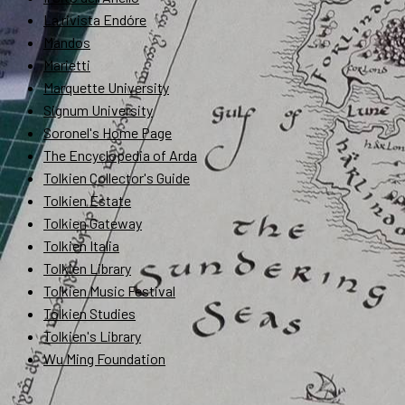
La rivista Endóre
Mandos
Marietti
Marquette University
Signum University
Soronel's Home Page
The Encyclopedia of Arda
Tolkien Collector's Guide
Tolkien Estate
Tolkien Gateway
Tolkien Italia
Tolkien Library
Tolkien Music Festival
Tolkien Studies
Tolkien's Library
Wu Ming Foundation