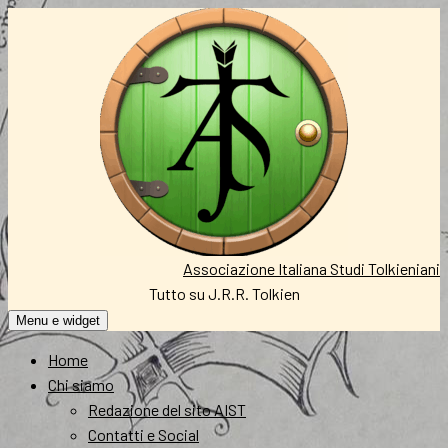
Vai
al
contenuto
Associazione Italiana Studi Tolkieniani
Tutto su J.R.R. Tolkien
Menu e widget
Home
Chi siamo
Redazione del sito AIST
Contatti e Social