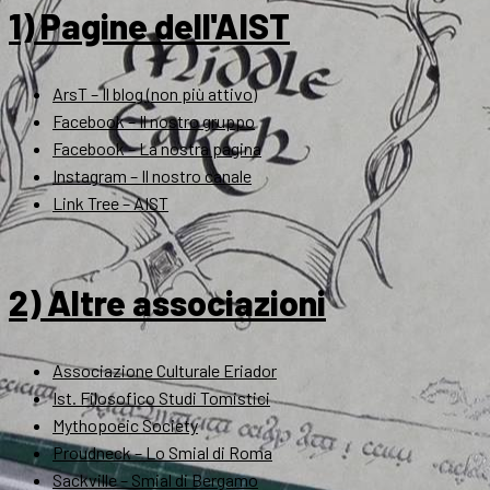
1) Pagine dell'AIST
ArsT – Il blog (non più attivo)
Facebook – Il nostro gruppo
Facebook – La nostra pagina
Instagram – Il nostro canale
Link Tree – AIST
2) Altre associazioni
Associazione Culturale Eriador
Ist. Filosofico Studi Tomistici
Mythopoeic Society
Proudneck – Lo Smial di Roma
Sackville – Smial di Bergamo