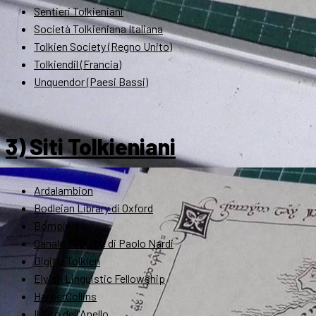
Sentieri Tolkieniani
Società Tolkieniana Italiana
Tolkien Society (Regno Unito)
Tolkiendil (Francia)
Unquendor (Paesi Bassi)
3) Siti Tolkieniani
Ardalambion
Bodleian Library di Oxford
Bompiani
Canale Youtube di Paolo Nardi
Digital Tolkien
Elvish Linguistic Fellowship
HarperCollins
Il Sito dell'Anello