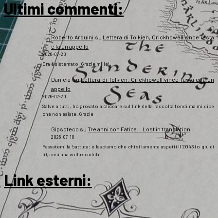
Ultimi commenti:
Roberto Arduini
su
Lettera di Tolkien, Crickhowell vince l’asta
e fa un appello
2026-07-20
Ora è sistemato. Grazie mille!
Daniela
su
Lettera di Tolkien, Crickhowell vince l’asta e fa un
appello
2026-07-20
Salve a tutti, ho provato a cliccare sul link della raccolta fondi ma mi dice
che non esiste. Grazie
Gipsoteco
su
Tre anni con Fatica… Lost in translation
2026-07-10
Passatemi la battuta: e lasciamo che chi si lamenta aspetti il 2043 (o giù di
lì), così una volta scaduti…
Link esterni
: