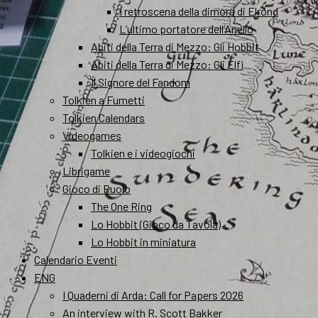
I retroscena della dimora di Elrond
L’ultimo portatore dell’Anello
Abiti della Terra di Mezzo: Gli Hobbit
Abiti della Terra di Mezzo: Gli Elfi
Il Signore del Fandom
Tolkien a Fumetti
Tolkien Calendars
Videogames
Tolkien e i videogiochi
Librigame
Gioco di Ruolo
The One Ring
Lo Hobbit (Gioco da Tavola)
Lo Hobbit in miniatura
Calendario Eventi
ENG
I Quaderni di Arda: Call for Papers 2026
An interview with R. Scott Bakker