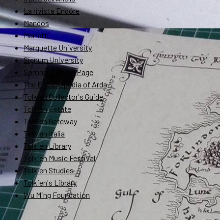
La rivista Endóre
Mandos
Marietti
Marquette University
Signum University
Soronel's Home Page
The Encyclopedia of Arda
Tolkien Collector's Guide
Tolkien Estate
Tolkien Gateway
Tolkien Italia
Tolkien Library
Tolkien Music Festival
Tolkien Studies
Tolkien's Library
Wu Ming Foundation