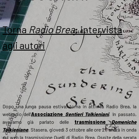
Torna
Radio Brea
: intervista
agli autori
Dopo una lunga pausa estiva, torna in attività Radio Brea, la
webradio dell’
Associazione
Sentieri Tolkieniani
. In passato,
avevamo già parlato delle
trasmissione
Domeniche
Tolkieniane
. Stasera, giovedì 3 ottobre alle ore 21, andrà in onda
sul web la trasmissione Quelli di Radio Brea. Ospite della serata