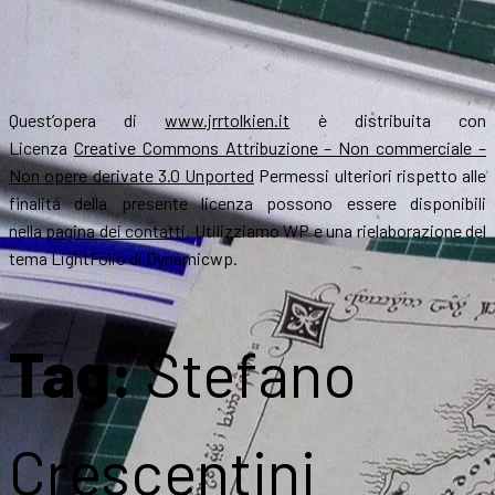
Quest’opera di
www.jrrtolkien.it
è distribuita con
Licenza
Creative Commons Attribuzione – Non commerciale –
Non opere derivate 3.0 Unported
Permessi ulteriori rispetto alle
finalità della presente licenza possono essere disponibili
nella
pagina dei contatti
. Utilizziamo WP e una rielaborazione del
tema LightFolio di Dynamicwp.
Tag:
Stefano
Crescentini