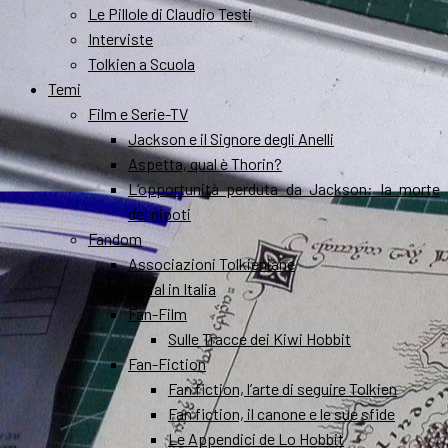
Le Pillole di Claudio Testi
Interviste
Tolkien a Scuola
Temi
Film e Serie-TV
Jackson e il Signore degli Anelli
Aspetta, qual è Thorin?
L’opportunità perduta da Jackson: la morte
dei nipoti
Fandom
Associazioni Tolkieniane
Smial in Italia
Fan-Film
Sulle Tracce dei Kiwi Hobbit
Fan-Fiction
Fan fiction, l’arte di seguire Tolkien
Fan fiction, il canone e le sue sfide
Le Appendici de Lo Hobbit