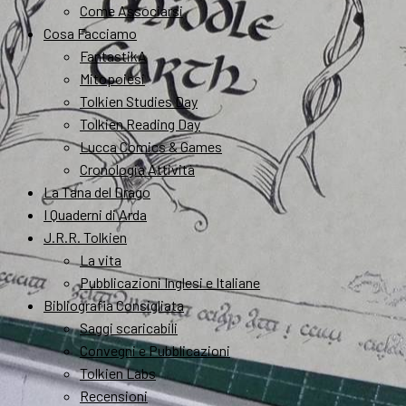
Come Associarsi
Cosa Facciamo
FantastikA
Mitopoiesi
Tolkien Studies Day
Tolkien Reading Day
Lucca Comics & Games
Cronologia Attività
La Tana del Drago
I Quaderni di Arda
J.R.R. Tolkien
La vita
Pubblicazioni Inglesi e Italiane
Bibliografia Consigliata
Saggi scaricabili
Convegni e Pubblicazioni
Tolkien Labs
Recensioni