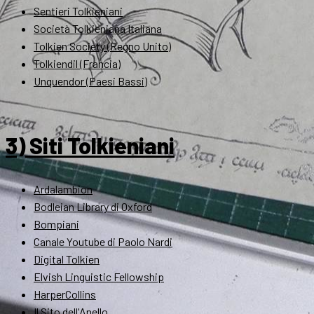
Sentieri Tolkieniani
Società Tolkieniana Italiana
Tolkien Society (Regno Unito)
Tolkiendil (Francia)
Unquendor (Paesi Bassi)
3) Siti Tolkieniani
Ardalambion
Bodleian Library di Oxford
Bompiani
Canale Youtube di Paolo Nardi
Digital Tolkien
Elvish Linguistic Fellowship
HarperCollins
Il Sito dell'Anello