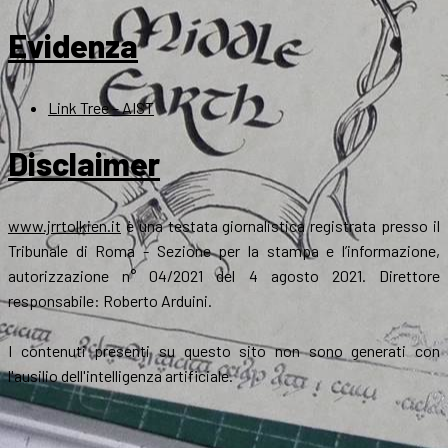
Evidenza
Link Tree – AIST
Disclaimer
www.jrrtolkien.it
è una testata giornalistica registrata presso il
Tribunale di Roma - Sezione per la stampa e l’informazione,
autorizzazione n° 04/2021 del 4 agosto 2021. Direttore
responsabile: Roberto Arduini.
I contenuti presenti su questo sito non sono generati con
l'ausilio dell'intelligenza artificiale.