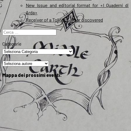
New Issue and editorial format for «I Quaderni di
Arda»
Receiver of a Tolkien’s letter discovered
Ricerca
per:
Categorie
Mappa dei prossimi eventi: