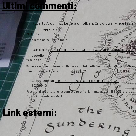
Ultimi commenti:
Roberto Arduini
su
Lettera di Tolkien, Crickhowell vince l’asta
e fa un appello
2026-07-20
Ora è sistemato. Grazie mille!
Daniela
su
Lettera di Tolkien, Crickhowell vince l’asta e fa un
appello
2026-07-20
Salve a tutti, ho provato a cliccare sul link della raccolta fondi ma mi dice
che non esiste. Grazie
Gipsoteco
su
Tre anni con Fatica… Lost in translation
2026-07-10
Passatemi la battuta: e lasciamo che chi si lamenta aspetti il 2043 (o giù di
lì), così una volta scaduti…
Link esterni
: