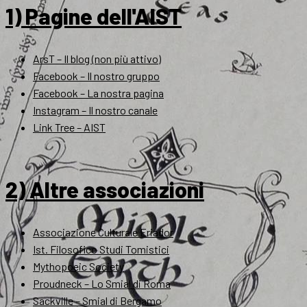
1) Pagine dell'AIST
ArsT – Il blog (non più attivo)
Facebook – Il nostro gruppo
Facebook – La nostra pagina
Instagram – Il nostro canale
Link Tree – AIST
2) Altre associazioni
Associazione Culturale Eriador
Ist. Filosofico Studi Tomistici
Mythopoeic Society
Proudneck – Lo Smial di Roma
Sackville – Smial di Bergamo