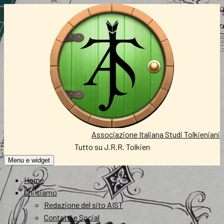
Vai
al
contenuto
Associazione Italiana Studi Tolkieniani
Tutto su J.R.R. Tolkien
Menu e widget
Home
Chi siamo
Redazione del sito AIST
Contatti e Social