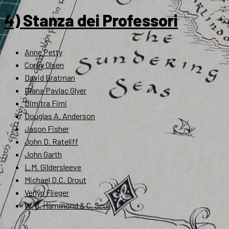
4) Stanza dei Professori
Anne Petty
Corey Olsen
David Bratman
Diana Pavlac Glyer
Dimitra Fimi
Douglas A. Anderson
Jason Fisher
John D. Rateliff
John Garth
L.M. Gildersleeve
Michael D.C. Drout
Verlyn Flieger
W. G. Hammond & C. Scull