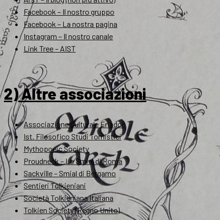
Facebook – Il nostro gruppo
Facebook – La nostra pagina
Instagram – Il nostro canale
Link Tree – AIST
2) Altre associazioni
Associazione Culturale Eriador
Ist. Filosofico Studi Tomistici
Mythopoeic Society
Proudneck – Lo Smial di Roma
Sackville – Smial di Bergamo
Sentieri Tolkieniani
Società Tolkieniana Italiana
Tolkien Society (Regno Unito)