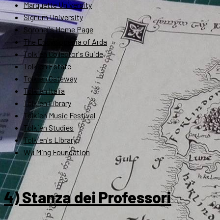
Marquette University
Signum University
Soronel's Home Page
The Encyclopedia of Arda
Tolkien Collector's Guide
Tolkien Estate
Tolkien Gateway
Tolkien Italia
Tolkien Library
Tolkien Music Festival
Tolkien Studies
Tolkien's Library
Wu Ming Foundation
4) Stanza dei Professori