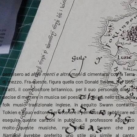
permisero ad
altre menti e altre mani
di cimentarsi con la Terra
di mezzo. Fra queste, figura quella con Donald Swann. Nel 1965,
infatti, il compositore britannico, per il suo personale diletto,
decise di mettere in musica sei poesie di Tolkien, nello stile della
folk music tradizionale inglese. In seguito Swann contattò
Tolkien e il suo editore, per ottenere il permesso di pubblicare ed
eseguire queste canzoni in pubblico. Il professore apprezzò
molto queste musiche, ma disse a Swann che per
Namárië
avrebbe preferito uno stile più simile al canto