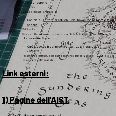
e fa un appello
2026-07-20
Ora è sistemato. Grazie mille!
Daniela
su
Lettera di Tolkien, Crickhowell vince l’asta e fa un
appello
2026-07-20
Salve a tutti, ho provato a cliccare sul link della raccolta fondi ma mi dice
che non esiste. Grazie
Gipsoteco
su
Tre anni con Fatica… Lost in translation
2026-07-10
Passatemi la battuta: e lasciamo che chi si lamenta aspetti il 2043 (o giù di
lì), così una volta scaduti…
Link esterni
:
1) Pagine dell'AIST
ArsT – Il blog (non più attivo)