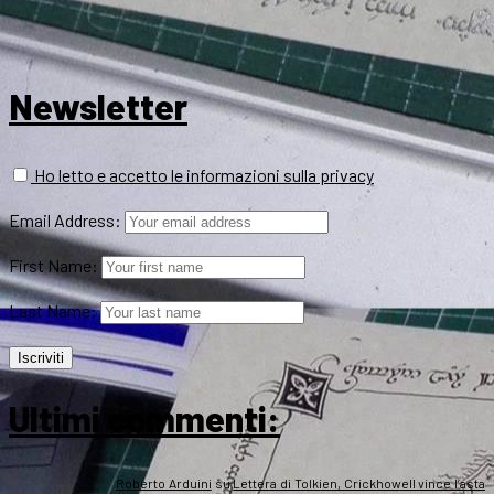
Newsletter
Ho letto e accetto le informazioni sulla privacy
Email Address:
First Name:
Last Name:
Ultimi commenti:
Roberto Arduini
su
Lettera di Tolkien, Crickhowell vince l’asta