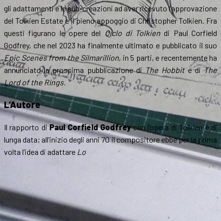
gli adattamenti e le sub-creazioni ad aver ricevuto l’approvazione
del Tolkien Estate e il pieno appoggio di Christopher Tolkien. Fra
questi figurano le opere del
Ciclo di Tolkien
di Paul Corfield
Godfrey, che nel 2023 ha finalmente ultimato e pubblicato il suo
Epic Scenes from the
Silmarillion
, in 5 parti, e recentemente ha
annunciato la prossima pubblicazione di
The Hobbit
e di
The
Lord of the Rings.
L’Autore
Il rapporto di
Paul Corfield Godfrey
con l’opera di Tolkien è di
lunga data; all’inizio degli anni 70 il compositore ebbe per la prima
volta l’idea di adattare
Lo