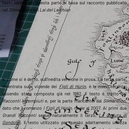
testo usato per questa parte si basa sul racconto pubblicato
nel
Silmarillion
, sul
Lai del Leithian
e, come si è detto, sull’inedita versione in prosa. La terza parte,
incentrata sulle vicende dei
Figli di Húrin
, è la meno recente,
essendo stata composta già nel 1982. Il testo è tratto dai
Racconti Incompiuti
e, per la parte mancante, dal
Silmarillion
,
dato che il romanzo
I Figli di Húrin
, risale al 2007. Ai primi due
Grandi Racconti
segue naturalmente il terzo,
La Caduta di
Gondolin
.
Il testo utilizzato per questo adattamento utilizza