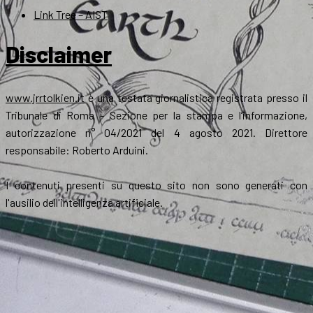
Link Tree – AIST
Disclaimer
www.jrrtolkien.it
è una testata giornalistica registrata presso il
Tribunale di Roma - Sezione per la stampa e l’informazione,
autorizzazione n° 04/2021 del 4 agosto 2021. Direttore
responsabile: Roberto Arduini.
I contenuti presenti su questo sito non sono generati con
l'ausilio dell'intelligenza artificiale.