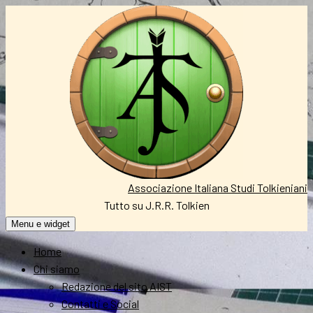
Vai
al
contenuto
Associazione Italiana Studi Tolkieniani
Tutto su J.R.R. Tolkien
Menu e widget
Home
Chi siamo
Redazione del sito AIST
Contatti e Social