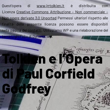
Quest’opera di
www.jrrtolkien.it
è distribuita con
Licenza
Creative Commons Attribuzione – Non commerciale –
Non opere derivate 3.0 Unported
Permessi ulteriori rispetto alle
finalità della presente licenza possono essere disponibili
nella
pagina dei contatti
. Utilizziamo WP e una rielaborazione del
tema LightFolio di Dynamicwp.
Tolkien e l’Opera
di Paul Corfield
Godfrey