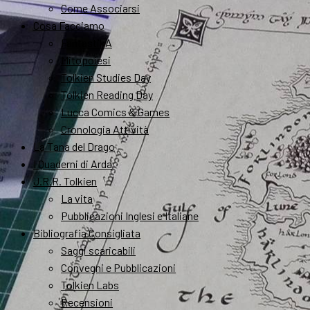
Come Associarsi
Cosa Facciamo
FantastikA
Mitopoiesi
Tolkien Studies Day
Tolkien Reading Day
Lucca Comics & Games
Cronologia Attività
La Tana del Drago
I Quaderni di Arda
J.R.R. Tolkien
La vita
Pubblicazioni Inglesi e Italiane
Bibliografia Consigliata
Saggi scaricabili
Convegni e Pubblicazioni
Tolkien Labs
Recensioni