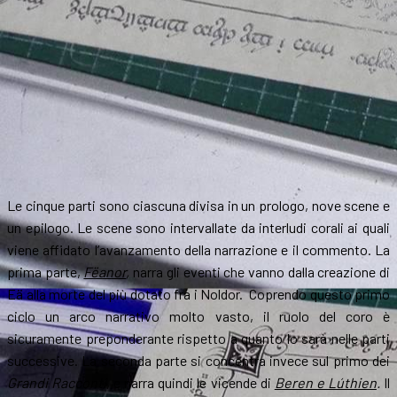
Le cinque parti sono ciascuna divisa in un prologo, nove scene e
un epilogo. Le scene sono intervallate da interludi corali ai quali
viene affidato l’avanzamento della narrazione e il commento. La
prima parte,
Fëanor
,
narra gli eventi che vanno dalla creazione di
Eä alla morte del più dotato fra i Noldor. Coprendo questo primo
ciclo un arco narrativo molto vasto, il ruolo del coro è
sicuramente preponderante rispetto a quanto lo sarà nelle parti
successive. La seconda parte si concentra invece sul primo dei
Grandi Racconti
, e narra quindi le vicende di
Beren e Lúthien
.
Il