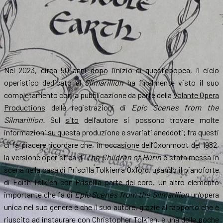
Nel 2023, circa 50 anni dopo l’inizio di quest’epopea, il ciclo
operistico dedicato al
Silmarillion
ha finalmente visto il suo
completamento con la pubblicazione da parte della
Volante Opera
Productions
delle registrazioni di
Epic Scenes from the
Silmarillion.
Sul
sito
dell’autore si possono trovare molte
informazioni su questa produzione e svariati aneddoti; fra questi
ci fa piacere ricordare che, in occasione dell’Oxonmoot del 1982,
la versione operistica di
The Children of Húrin
è stata messa in
scena nella casa di Priscilla Tolkien a Oxford, usando il pianoforte
di Edith Tolkien con Priscilla parte del coro. Un altro elemento
importante che fa di
Epic Scenes from the Silmarllion
un’opera
unica nel suo genere è che il suo autore, grazie al rapporto che è
riuscito ad instaurare con Christopher Tolkien, è una delle poche