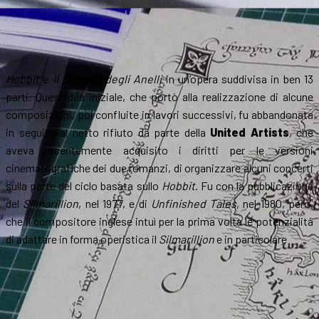
Hobbit
e
Il Signore degli Anelli
in un’opera suddivisa in ben 13
parti. Quest’idea iniziale, che portò alla realizzazione di alcune
composizioni, poi confluite in lavori successivi, fu abbandonata
in seguito al netto rifiuto da parte della
United Artists
, che
aveva recentemente acquisito i diritti per le versioni
cinematografiche dei due romanzi, di organizzare alcuni concerti
sulla parte del ciclo basata sullo
Hobbit
. Fu con la pubblicazione
del
Silmarillion
, nel 1977, e di
Unfinished Tales
, nel 1980, però,
che il compositore inglese intuì per la prima volta le potenzialità
di adattare in forma operistica il
Silmarillion
e in particolare