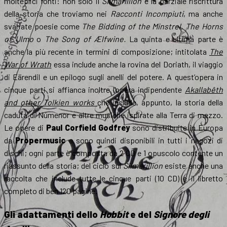
molteplici fonti: non solo il
Silmarillion
e la parziale riscrittura
della storia che troviamo nei
Racconti Incompiuti
, ma anche
svariate poesie come
The Bidding of the Minstrel, The Horns
of Ulmo
o
The Song of Ælfwine.
La quinta e ultima parte è
anche la più recente in termini di composizione; intitolata
The
War of Wrath
essa include anche la rovina del Doriath, il viaggio
di Eärendil e un epilogo sugli anelli del potere. A quest’opera in
cinque parti si affianca inoltre l’opera indipendente
Akallabêth
and other Tolkien works
che include, appunto, la storia della
caduta di Númenor e altre musiche ispirate alla Terra di mezzo.
Le opere di
Paul Corfield Godfrey
sono distribuite in Europa
da
Propermusic
e sono quindi disponibili in tutti i negozi di
dischi; ogni parte è composta da 2 CD e 1 opuscolo contente un
riassunto della storia; del ciclo sul
Silmarillion
esiste anche una
raccolta che include tutte le cinque parti (10 CD) e il libretto
completo di ben 120 pagine.
Gli adattamenti dello
Hobbit
e del
Signore degli