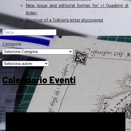
New Issue and editorial format for «I Quaderni di
Arda»
Receiver of a Tolkien’s letter discovered
Ricerca
per:
Categorie
Calendario Eventi
Set
19