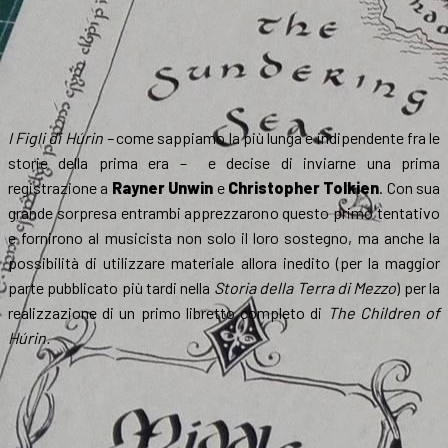
I
Figli di Húrin –
come sappiamo la più lunga e indipendente fra le
storie della prima era – e decise di inviarne una prima
registrazione a
Rayner Unwin
e
Christopher Tolkien
. Con sua
grande sorpresa entrambi apprezzarono questo primo tentativo
e fornirono al musicista non solo il loro sostegno, ma anche la
possibilità di utilizzare materiale allora inedito (per la maggior
parte pubblicato più tardi nella
Storia della Terra di Mezzo
) per la
realizzazione di un primo libretto completo di
The Children of
Húrin.