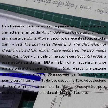
Eä – l’universo da lui sub-creato – prende vita, sia letteralmente
che letterariamente, dall’
Ainulindalë – La
Musica degli Ainur
, la
prima parte del
Silmarillion
e, secondo un recente studio di John
Garth – vedi
The Lost Tales Never End, The Chronology of
Creation: How J.R.R. Tolkien Misremembered the Beginnings
of his Mythology –
una delle prime storie dei
Racconti Perduti
a
essere stata scritta fra il 1916 e il 1917. Inoltre, in quella che forse
era la storia a lui più cara,
Beren e Lúthien,
è proprio la canzone
della principessa elfica a commuovere perfino Mandos e a
permettere il ritorno in vita del suo sposo mortale. Ad esclusione
di alcuni primi adattamenti per la radio, furono relativamente
poche le collaborazioni che, durante la vita dell’autore,