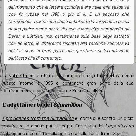
dal momento che la lettera completa era nella mia valigetta
che fu rubata nel 1995 o giù di lì. È un peccato che
Christopher Tolkien non abbia pubblicato la versione in prosa
di suo padre come parte del suo successivo compendio su
Beren e Lúthien
; ma, certamente sulla base degli estratti
che ho letto, le differenze rispetto alla versione successiva
del
Lai
sono in gran parte una questione di formulazione
piuttosto che di contenuto.
La valigetta cui si riferisce il compositore gli fu effettivamente
rubata intorno al 1995 e conteneva gran parte della sua
corrispondenza con Christopher e Priscilla Tolkien.
L’adattamento del
Silmarillion
Epic Scenes from the Silmarillion
è, come si è scritto, un ciclo
operistico in cinque parti e copre l’interezza del
Legendarium
tolkieniano incentrato sulla prima era della Terra di mezzo.