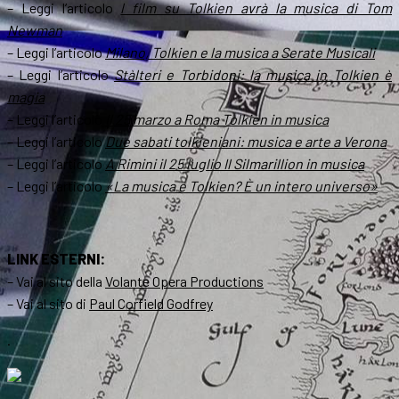
– Leggi l’articolo
l film su Tolkien avrà la musica di Tom
Newman
– Leggi l’articolo
Milano, Tolkien e la musica a Serate Musicali
– Leggi l’articolo
Stàlteri e Torbidoni: la musica in Tolkien è
magia
– Leggi l’articolo
Il 25 marzo a Roma Tolkien in musica
– Leggi l’articolo
Due sabati tolkieniani: musica e arte a Verona
– Leggi l’articolo
A Rimini il 25 luglio Il Silmarillion in musica
– Leggi l’articolo
«La musica e Tolkien? È un intero universo»
LINK ESTERNI:
– Vai al sito della
Volante Opera Productions
– Vai al sito di
Paul Corfield Godfrey
.