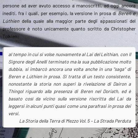
persone ad aver avuto accesso a manoscritti, ad oggi ancora
inediti, fra i quali, per esempio, la versione in prosa di
Beren e
Lúthien
della quale alla maggior parte degli appassionati del
professore è noto unicamente quanto scritto da Christopher
Tolkien:
al tempo in cui si volse nuovamente al
Lai del Leithian
, con
Il
Signore degli Anelli
terminato ma la sua pubblicazione molto
dubbia, si imbarcò ancora una volta anche in una “saga” di
Beren e Lúthien in prosa. Si tratta di un testo consistente,
nonostante la storia non superi la rivelazione di Dairon a
Thingol riguardo alla presenza di Beren nel Doriath, ed è
basato così da vicino sulla versione riscritta del
Lai
da
leggersi in alcuni punti quasi come una parafrasi in prosa dei
versi.
La Storia della Terra di Mezzo Vol. 5 – La Strada Perduta