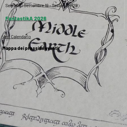
Segnalati
Settembre 19
-
Settembre 20
FantastikA 2026
Vedi Calendario
Mappa dei prossimi eventi: