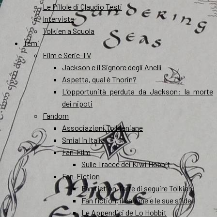
Le Pillole di Claudio Testi
Interviste
Tolkien a Scuola
Temi
Film e Serie-TV
Jackson e il Signore degli Anelli
Aspetta, qual è Thorin?
L’opportunità perduta da Jackson: la morte
dei nipoti
Fandom
Associazioni Tolkieniane
Smial in Italia
Fan-Film
Sulle Tracce dei Kiwi Hobbit
Fan-Fiction
Fan fiction, l’arte di seguire Tolkien
Fan fiction, il canone e le sue sfide
Le Appendici de Lo Hobbit