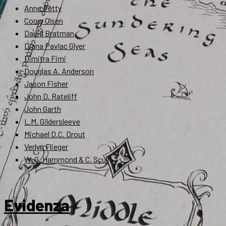
Anne Petty
Corey Olsen
David Bratman
Diana Pavlac Glyer
Dimitra Fimi
Douglas A. Anderson
Jason Fisher
John D. Rateliff
John Garth
L.M. Gildersleeve
Michael D.C. Drout
Verlyn Flieger
W. G. Hammond & C. Scull
Evidenza