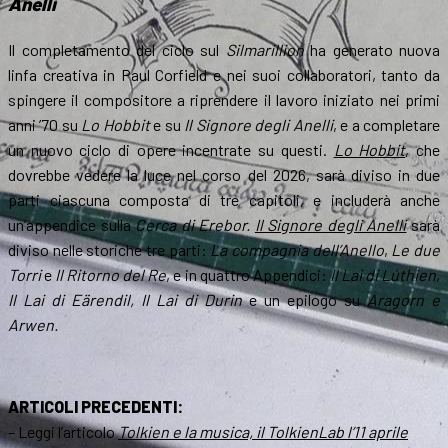
Anelli
Il completamento del ciclo sul
Silmarillion
ha generato nuova
linfa creativa in Paul Corfield e nei suoi collaboratori, tanto da
spingere il compositore a riprendere il lavoro iniziato nei primi
anni ’70 su
Lo
Hobbit
e su
Il Signore degli Anelli
, e a completare
un nuovo ciclo di opere incentrate su questi.
Lo Hobbit
, che
dovrebbe vedere la luce nel corso del 2026, sarà diviso in due
parti ciascuna composta di tre capitoli, e includerà anche
un’appendice sulla
Cerca di Erebor.
Il Signore degli Anelli
sarà
diviso nelle storiche tre parti:
La compagnia dell’Anello
,
Le due
Torri
e
Il Ritorno del Re
, e in quattro Appendici:
Il Lai di Lúthien
,
Il Lai di Eärendil, Il Lai di Durin
e un epilogo su
Aragorn e
Arwen.
ARTICOLI PRECEDENTI:
– Leggi l’articolo
Tolkien e la musica, il TolkienLab l’11 aprile