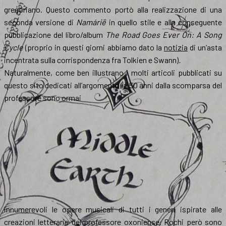
gregoriano. Questo commento portò alla realizzazione di una
seconda versione di
Namárië
in quello stile e alla conseguente
pubblicazione del libro/album
The Road Goes Ever On: A Song
Cycle
(proprio in questi giorni abbiamo dato la
notizia
di un’asta
incentrata sulla corrispondenza fra Tolkien e Swann)
.
Naturalmente, come ben illustrano i molti articoli pubblicati su
questo sito dedicati all’argomento, a 50 anni dalla scomparsa del
professore sono ormai
innumerevoli le opere musicali di tutti i generi ispirate alle
creazioni letterarie del professore oxoniense. Pochi però sono