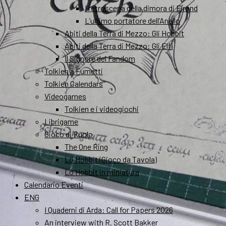
I retroscena della dimora di Elrond
L’ultimo portatore dell’Anello
Abiti della Terra di Mezzo: Gli Hobbit
Abiti della Terra di Mezzo: Gli Elfi
Il Signore del Fandom
Tolkien a Fumetti
Tolkien Calendars
Videogames
Tolkien e i videogiochi
Librigame
Gioco di Ruolo
The One Ring
Lo Hobbit (Gioco da Tavola)
Lo Hobbit in miniatura
Calendario Eventi
ENG
I Quaderni di Arda: Call for Papers 2026
An interview with R. Scott Bakker