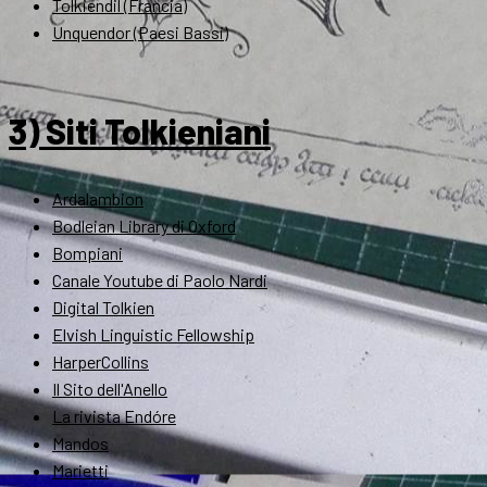
Tolkiendil (Francia)
Unquendor (Paesi Bassi)
3) Siti Tolkieniani
Ardalambion
Bodleian Library di Oxford
Bompiani
Canale Youtube di Paolo Nardi
Digital Tolkien
Elvish Linguistic Fellowship
HarperCollins
Il Sito dell'Anello
La rivista Endóre
Mandos
Marietti