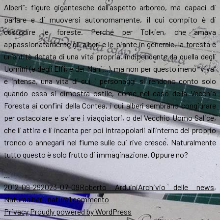
Alberi”: figure gigantesche dall’aspetto arboreo, ma capaci di
parlare e di muoversi autonomamente, il cui compito è di
custodire le foreste. Perché per Tolkien, che amava
appassionatamente gli alberi e le piante in generale, la foresta è
un’entità dotata di una vita propria, indipendente da quella degli
Uomini (e degli Elfi, e dei Nani…), ma non per questo meno “viva”
e intensa, una vita di cui i personaggi si rendono conto solo
quando essa si dimostra ostile, come nel caso della Vecchia
Foresta ai confini della Contea, i cui alberi sembrano congiurare
per ostacolare e sviare i viaggiatori, o del Vecchio Uomo Salice,
che li attira e li incanta per poi intrappolarli all’interno del proprio
tronco o annegarli nel fiume sulle cui rive cresce. Naturalmente
tutto questo è solo frutto di immaginazione. Oppure no?
…
Scritto
Autore
Categorie
2012-09-29
2023-07-09
Roberto Arduini
Archivio delle news
,
il
Tag
su
Natura
alberi
,
natura
1 commento
Alberi
Privacy
Proudly powered by WordPress