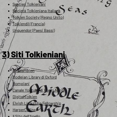
Sentieri Tolkieniani
Società Tolkieniana Italiana
Tolkien Society (Regno Unito)
Tolkiendil (Francia)
Unquendor (Paesi Bassi)
3) Siti Tolkieniani
Ardalambion
Bodleian Library di Oxford
Bompiani
Canale Youtube di Paolo Nardi
Digital Tolkien
Elvish Linguistic Fellowship
HarperCollins
Il Sito dell'Anello