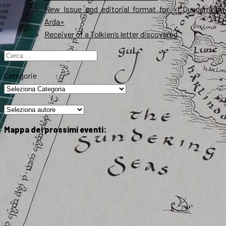
New Issue and editorial format for «I Quaderni di
Arda»
Receiver of a Tolkien’s letter discovered
Ricerca
per:
Categorie
Mappa dei prossimi eventi: