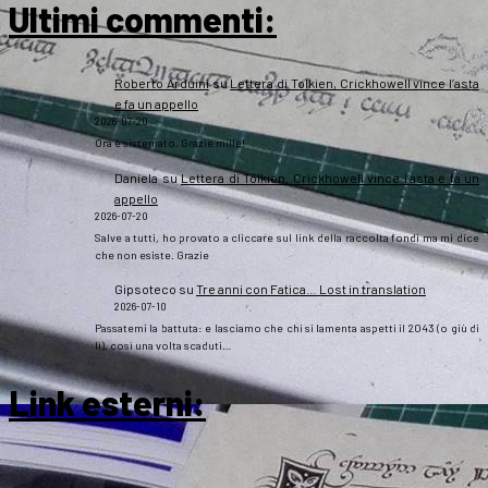
Ultimi commenti:
Roberto Arduini
su
Lettera di Tolkien, Crickhowell vince l’asta
e fa un appello
2026-07-20
Ora è sistemato. Grazie mille!
Daniela
su
Lettera di Tolkien, Crickhowell vince l’asta e fa un
appello
2026-07-20
Salve a tutti, ho provato a cliccare sul link della raccolta fondi ma mi dice
che non esiste. Grazie
Gipsoteco
su
Tre anni con Fatica… Lost in translation
2026-07-10
Passatemi la battuta: e lasciamo che chi si lamenta aspetti il 2043 (o giù di
lì), così una volta scaduti…
Link esterni
: