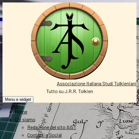
Vai
al
contenuto
Associazione Italiana Studi Tolkieniani
Tutto su J.R.R. Tolkien
Menu e widget
Home
Chi siamo
Redazione del sito AIST
Contatti e Social