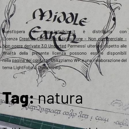
Quest’opera di
www.jrrtolkien.it
è distribuita con
Licenza
Creative Commons Attribuzione – Non commerciale –
Non opere derivate 3.0 Unported
Permessi ulteriori rispetto alle
finalità della presente licenza possono essere disponibili
nella
pagina dei contatti
. Utilizziamo WP e una rielaborazione del
tema LightFolio di Dynamicwp.
Tag:
natura