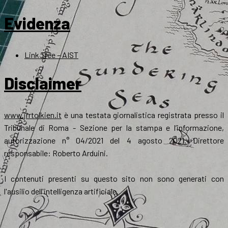
Evidenza
Link Tree – AIST
Disclaimer
www.jrrtolkien.it
è una testata giornalistica registrata presso il
Tribunale di Roma - Sezione per la stampa e l’informazione,
autorizzazione n° 04/2021 del 4 agosto 2021. Direttore
responsabile: Roberto Arduini.
I contenuti presenti su questo sito non sono generati con
l'ausilio dell'intelligenza artificiale.