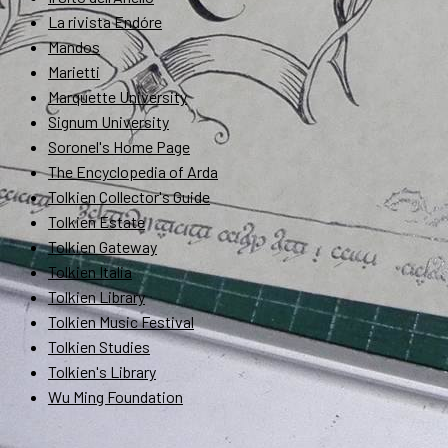
La rivista Endóre
Mandos
Marietti
Marquette University
Signum University
Soronel's Home Page
The Encyclopedia of Arda
Tolkien Collector's Guide
Tolkien Estate
Tolkien Gateway
Tolkien Italia
Tolkien Library
Tolkien Music Festival
Tolkien Studies
Tolkien's Library
Wu Ming Foundation