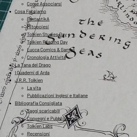
Come Associarsi
Cosa Facciamo
FantastikA
Mitopoiesi
Tolkien Studies Day
Tolkien Reading Day
Lucca Comics & Games
Cronologia Attività
La Tana del Drago
I Quaderni di Arda
J.R.R. Tolkien
La vita
Pubblicazioni Inglesi e Italiane
Bibliografia Consigliata
Saggi scaricabili
Convegni e Pubblicazioni
Tolkien Labs
Recensioni