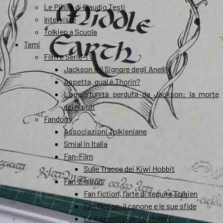
Le Pillole di Claudio Testi
Interviste
Tolkien a Scuola
Temi
Film e Serie-TV
Jackson e il Signore degli Anelli
Aspetta, qual è Thorin?
L’opportunità perduta da Jackson: la morte
dei nipoti
Fandom
Associazioni Tolkieniane
Smial in Italia
Fan-Film
Sulle Tracce dei Kiwi Hobbit
Fan-Fiction
Fan fiction, l’arte di seguire Tolkien
Fan fiction, il canone e le sue sfide
Le Appendici de Lo Hobbit