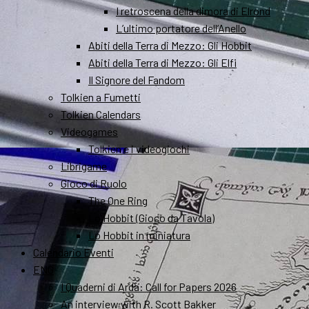
I retroscena della dimora di Elrond
L’ultimo portatore dell’Anello
Abiti della Terra di Mezzo: Gli Hobbit
Abiti della Terra di Mezzo: Gli Elfi
Il Signore del Fandom
Tolkien a Fumetti
Tolkien Calendars
Videogames
Tolkien e i videogiochi
Librigame
Gioco di Ruolo
The One Ring
Lo Hobbit (Gioco da Tavola)
Lo Hobbit in miniatura
Calendario Eventi
ENG
I Quaderni di Arda: Call for Papers 2026
An interview with R. Scott Bakker