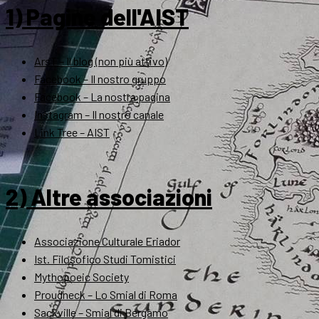
1) Pagine dell'AIST
ArsT – Il blog (non più attivo)
Facebook – Il nostro gruppo
Facebook – La nostra pagina
Instagram – Il nostro canale
Link Tree – AIST
2) Altre associazioni
Associazione Culturale Eriador
Ist. Filosofico Studi Tomistici
Mythopoeic Society
Proudneck – Lo Smial di Roma
Sackville – Smial di Bergamo