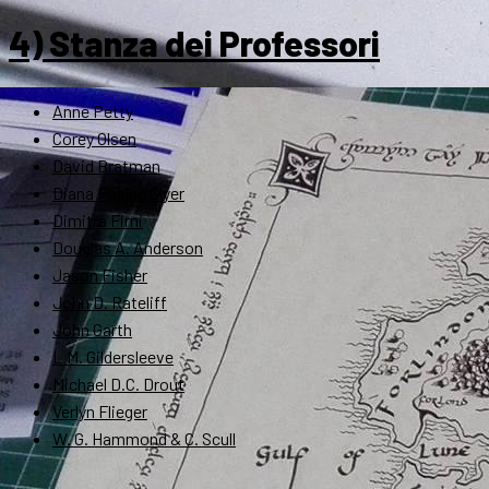
4) Stanza dei Professori
Anne Petty
Corey Olsen
David Bratman
Diana Pavlac Glyer
Dimitra Fimi
Douglas A. Anderson
Jason Fisher
John D. Rateliff
John Garth
L.M. Gildersleeve
Michael D.C. Drout
Verlyn Flieger
W. G. Hammond & C. Scull